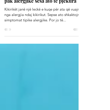
Alergji dhe intolerancë
Kikirikët e papërpunuar janë më
pak alergjikë sesa ato të pjekura
Kikirikët janë një leckë e kuqe për ata që vuajnë
nga alergjia ndaj kikirikut. Sepse ato shkaktojnë
simptomat tipike alergjike. Por jo të...