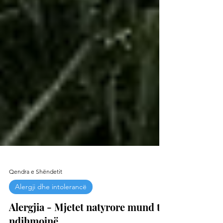
Qendra e Shëndetit
Alergji dhe intolerancë