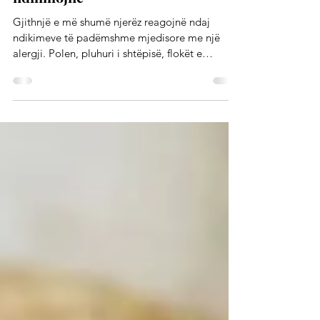
Alergjia - Mjetet natyrore mund të
ndihmojnë
Gjithnjë e më shumë njerëz reagojnë ndaj
ndikimeve të padëmshme mjedisore me një
alergji. Polen, pluhuri i shtëpisë, flokët e
kafshëve -...