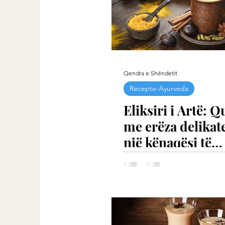
Qendra e Shëndetit
Recepte-Ayurveda
Eliksiri i Artë: 
me erëza delikat
një kënaqësi të
sofistikuar