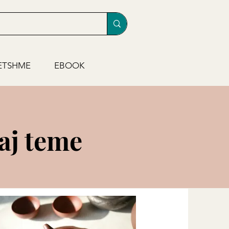
ETSHME
EBOOK
saj teme