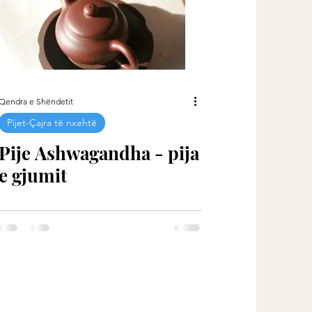
Qendra e Shëndetit
Pijet-Çajra të nxehtë
Pije Ashwagandha - pija
e gjumit