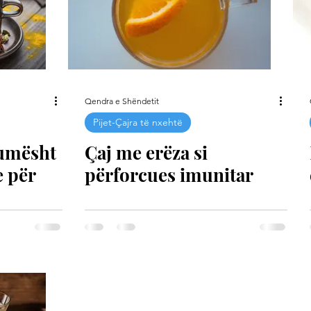
Qendra e Shëndetit
Pijet-Çajra të nxehtë
Qumësht
Çaj me erëza si
e për
përforcues imunitar