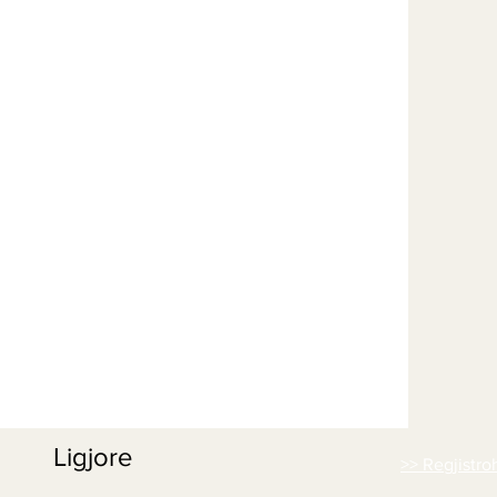
Ligjore
>> Regjistro