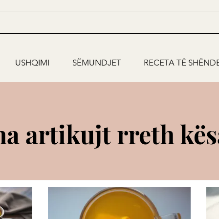
USHQIMI
SËMUNDJET
RECETA TË SHËND
ha artikujt rreth kë