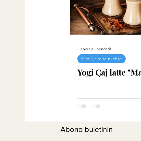
Qendra e Shëndetit
Pijet-Çajra të nxehtë
Yogi Çaj latte "M
Abono buletinin