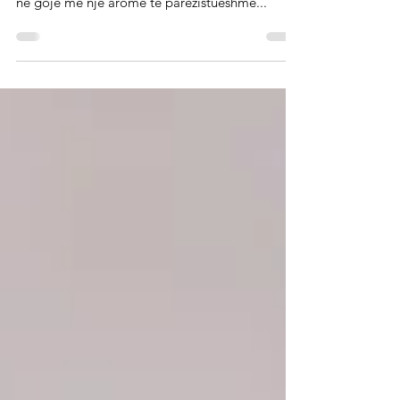
Waffles të lehta me tërshërë
Zemra jonë rrah për waffles. Sidomos kur ato
përbëhen nga drithëra mëngjesi që të shkrihen
në gojë me një aromë të parezistueshme...