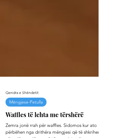
Qendra e Shëndetit
Mëngjese-Petulla