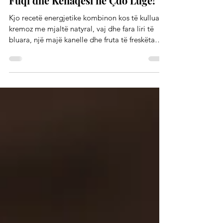
Fara Liri – Shije që të Jep Energji,
Fuqi dhe Kënaqësi në Çdo Lugë!
Kjo recetë energjetike kombinon kos të kulluar
kremoz me mjaltë natyral, vaj dhe fara liri të
bluara, një majë kanelle dhe fruta të freskëta
apo ngrira sipas dëshirës si boronica, mollë apo
banane, të shoqëruara me arra ose bajame dhe
fruta të thata si fiq ose hurma, duke krijuar një
shije të balancuar, të shëndetshme dhe
ushqyese.