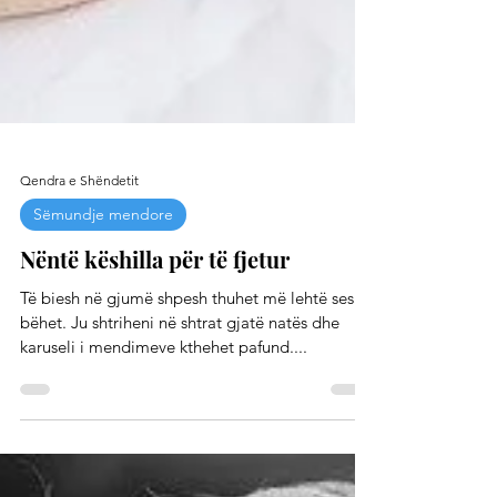
Qendra e Shëndetit
Sëmundje mendore
Nëntë këshilla për të fjetur
Të biesh në gjumë shpesh thuhet më lehtë sesa
bëhet. Ju shtriheni në shtrat gjatë natës dhe
karuseli i mendimeve kthehet pafund....