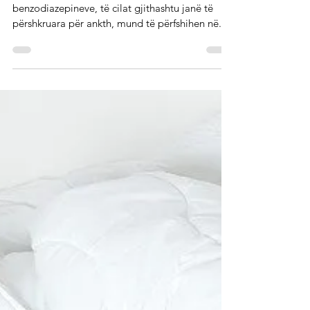
Sëmundje mendore
Pilulat e gjumit dyfishojnë
rrezikun e Alzheimerit
Qetësuesit dhe pilulat e gjumit nga grupi i
benzodiazepineve, të cilat gjithashtu janë të
përshkruara për ankth, mund të përfshihen në...