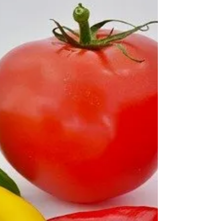
Lloji i dietës përcakton qartë se sa mirë, sa
qetësues dhe sa thellë fle një person. Gabimet
kardinale në dietë në veçanti çojnë në gjumë...