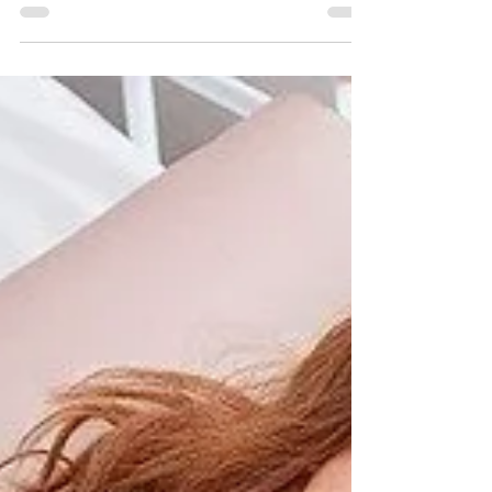
Agjërimi i bën mirë trurit. Sepse agjërimi - sipas
Mark Mattson, profesor i neuroshkencës - mbron
qelizat nervore dhe madje forcon...