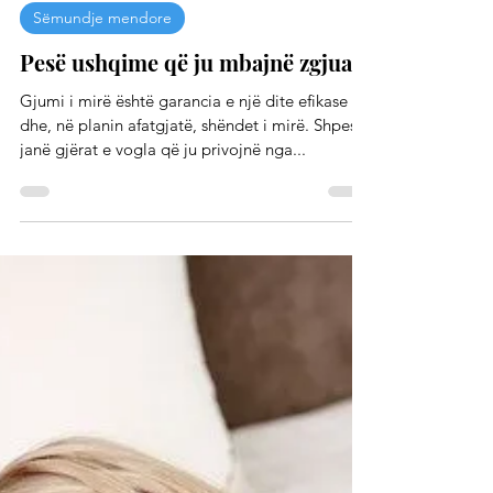
Qendra e Shëndetit
Sëmundje mendore
Pesë ushqime që ju mbajnë zgjuar
Gjumi i mirë është garancia e një dite efikase
dhe, në planin afatgjatë, shëndet i mirë. Shpesh
janë gjërat e vogla që ju privojnë nga...