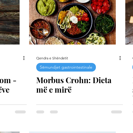
Qendra e Shëndetit
Sëmundjet gastrointestinale
rom -
Morbus Crohn: Dieta
ëve
më e mirë