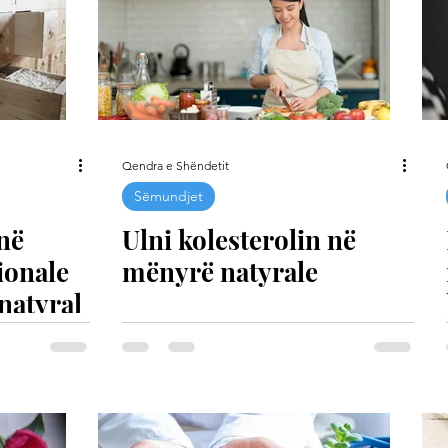
Qendra e Shëndetit
Sëmundjet
 në
Ulni kolesterolin në
ionale
mënyrë natyrale
 natyral