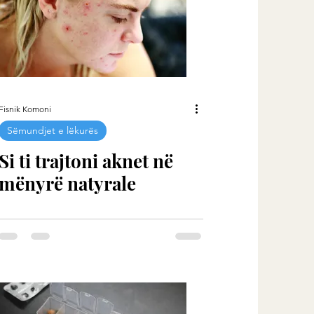
Fisnik Komoni
Sëmundjet e lëkurës
Si ti trajtoni aknet në
mënyrë natyrale