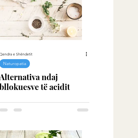
Qendra e Shëndetit
Naturopatia
Alternativa ndaj
bllokuesve të acidit