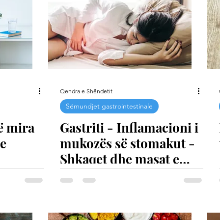
Qendra e Shëndetit
Sëmundjet gastrointestinale
ë mira
Gastriti - Inflamacioni i
e
mukozës së stomakut -
Shkaqet dhe masat e
përgjithshme natyrore