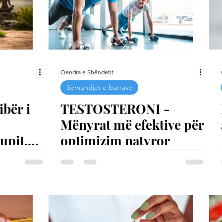
Qendra e Shëndetit
Sëmundjet e burrave
ibër i
TESTOSTERONI -
Mënyrat më efektive për
upit,
optimizim natyror
ilibrit