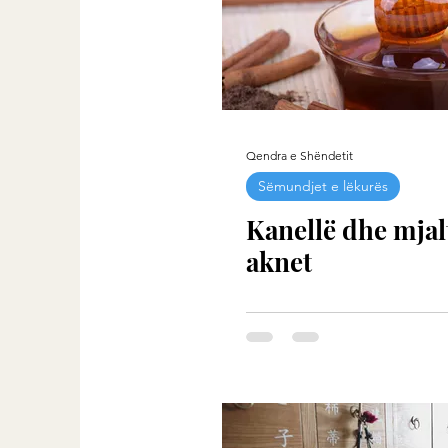
Qendra e Shëndetit
Sëmundjet e lëkurës
Kanellë dhe mjal
aknet