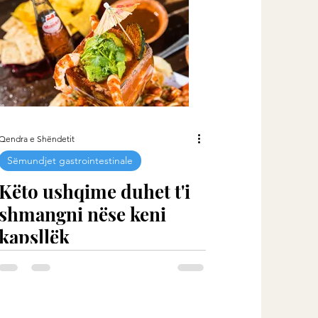
Qendra e Shëndetit
Sëmundjet gastrointestinale
Këto ushqime duhet t'i
shmangni nëse keni
kapsllëk