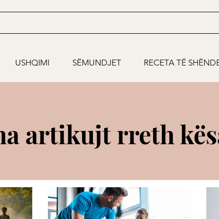
USHQIMI
SËMUNDJET
RECETA TË SHËND
ha artikujt rreth kë