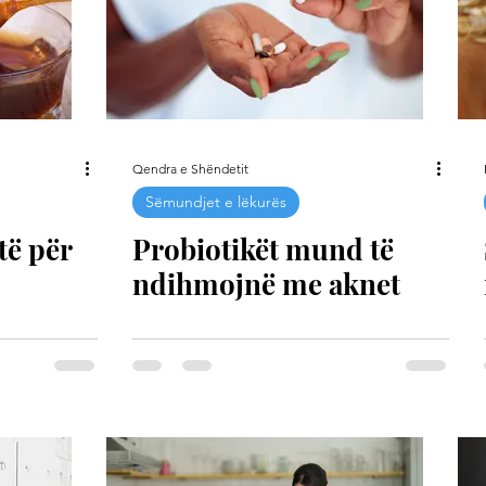
Qendra e Shëndetit
Sëmundjet e lëkurës
të për
Probiotikët mund të
ndihmojnë me aknet