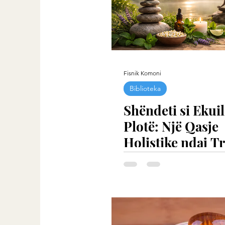
Fisnik Komoni
Biblioteka
Shëndeti si Ekuil
Plotë: Një Qasje
Holistike ndaj Tr
Ushqimit dhe Eku
të Brendshëm