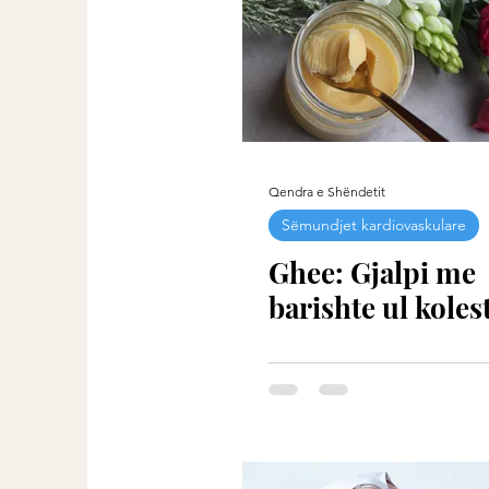
Qendra e Shëndetit
Sëmundjet kardiovaskulare
Ghee: Gjalpi me
barishte ul koles