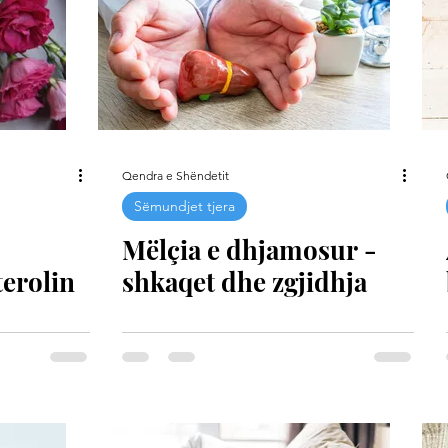
Qendra e Shëndetit
Sëmundjet tjera
Mëlçia e dhjamosur -
terolin
shkaqet dhe zgjidhja