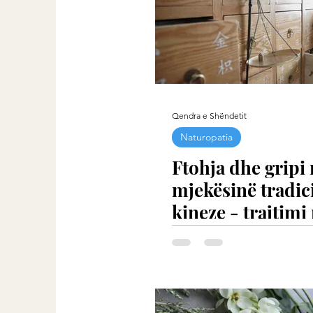
Qendra e Shëndetit
Naturopatia
Ftohja dhe gripi
mjekësinë tradic
kineze - trajtimi