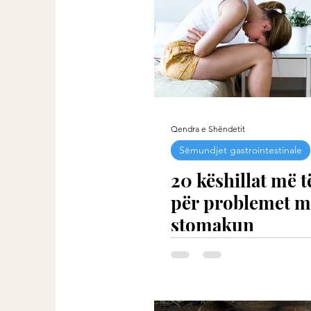
Qendra e Shëndetit
Sëmundjet gastrointestinale
20 këshillat më t
për problemet m
stomakun