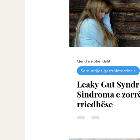
Qendra e Shëndetit
Sëmundjet gastrointestinale
Leaky Gut Synd
Sindroma e zorr
rrjedhëse