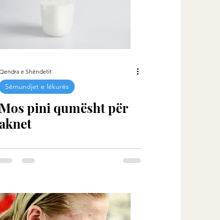
Qendra e Shëndetit
Sëmundjet e lëkurës
Mos pini qumësht për
aknet