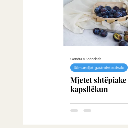
Qendra e Shëndetit
Sëmundjet gastrointestinale
Mjetet shtëpiake
kapsllëkun