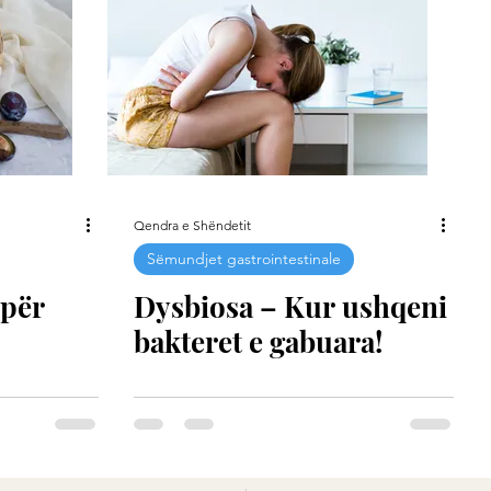
Qendra e Shëndetit
Sëmundjet gastrointestinale
 për
Dysbiosa – Kur ushqeni
bakteret e gabuara!