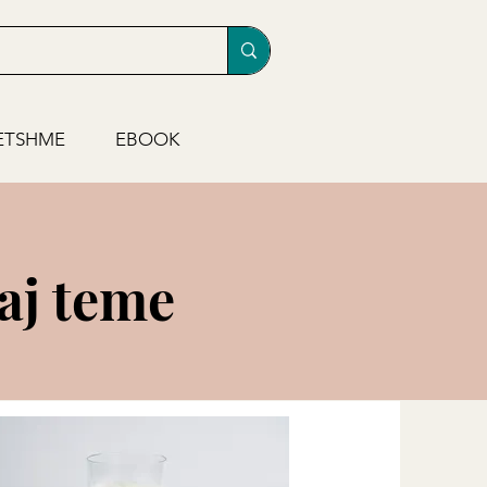
ETSHME
EBOOK
saj teme