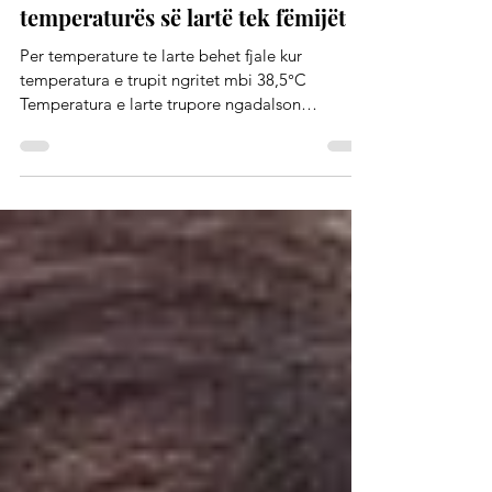
Sëmundjet infektive
Informacion për prindër rreth
temperaturës së lartë tek fëmijët
Per temperature te larte behet fjale kur
temperatura e trupit ngritet mbi 38,5°C
Temperatura e larte trupore ngadalson
shumimin e...