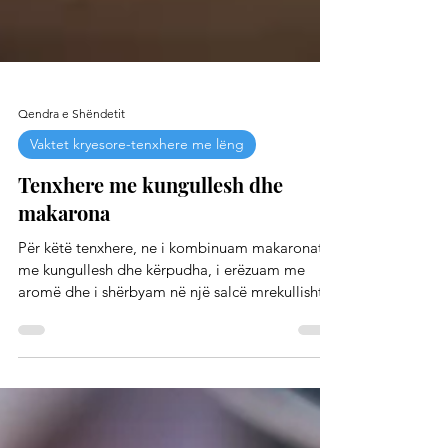
Qendra e Shëndetit
Vaktet kryesore-tenxhere me lëng
Tenxhere me kungullesh dhe
makarona
Për këtë tenxhere, ne i kombinuam makaronat
me kungullesh dhe kërpudha, i erëzuam me
aromë dhe i shërbyam në një salcë mrekullisht...