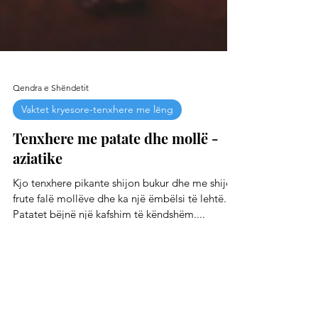
Qendra e Shëndetit
Vaktet kryesore-tenxhere me lëng
Tenxhere me patate dhe mollë -
aziatike
Kjo tenxhere pikante shijon bukur dhe me shije
frute falë mollëve dhe ka një ëmbëlsi të lehtë.
Patatet bëjnë një kafshim të këndshëm....