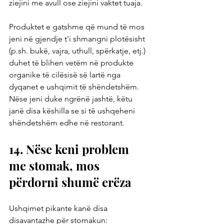
ziejini me avull ose ziejini vaktet tuaja.
Produktet e gatshme që mund të mos 
jeni në gjendje t'i shmangni plotësisht 
(p.sh. bukë, vajra, uthull, spërkatje, etj.) 
duhet të blihen vetëm në produkte 
organike të cilësisë së lartë nga 
dyqanet e ushqimit të shëndetshëm. 
Nëse jeni duke ngrënë jashtë, këtu 
janë disa këshilla se si të ushqeheni 
shëndetshëm edhe në restorant.
14. Nëse keni problem 
me stomak, mos 
përdorni shumë erëza
Ushqimet pikante kanë disa 
disavantazhe për stomakun: