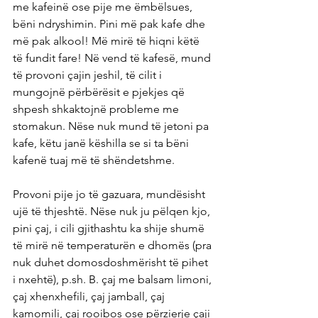
me kafeinë ose pije me ëmbëlsues, 
bëni ndryshimin. Pini më pak kafe dhe 
më pak alkool! Më mirë të hiqni këtë 
të fundit fare! Në vend të kafesë, mund 
të provoni çajin jeshil, të cilit i 
mungojnë përbërësit e pjekjes që 
shpesh shkaktojnë probleme me 
stomakun. Nëse nuk mund të jetoni pa 
kafe, këtu janë këshilla se si ta bëni 
kafenë tuaj më të shëndetshme.
Provoni pije jo të gazuara, mundësisht 
ujë të thjeshtë. Nëse nuk ju pëlqen kjo, 
pini çaj, i cili gjithashtu ka shije shumë 
të mirë në temperaturën e dhomës (pra 
nuk duhet domosdoshmërisht të pihet 
i nxehtë), p.sh. B. çaj me balsam limoni, 
çaj xhenxhefili, çaj jamball, çaj 
kamomili, çaj rooibos ose përzierje çaji 