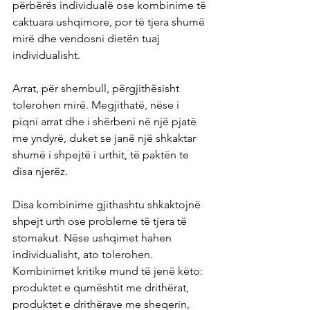
përbërës individualë ose kombinime të 
caktuara ushqimore, por të tjera shumë 
mirë dhe vendosni dietën tuaj 
individualisht.
Arrat, për shembull, përgjithësisht 
tolerohen mirë. Megjithatë, nëse i 
piqni arrat dhe i shërbeni në një pjatë 
me yndyrë, duket se janë një shkaktar 
shumë i shpejtë i urthit, të paktën te 
disa njerëz.
Disa kombinime gjithashtu shkaktojnë 
shpejt urth ose probleme të tjera të 
stomakut. Nëse ushqimet hahen 
individualisht, ato tolerohen. 
Kombinimet kritike mund të jenë këto: 
produktet e qumështit me drithërat, 
produktet e drithërave me sheqerin, 