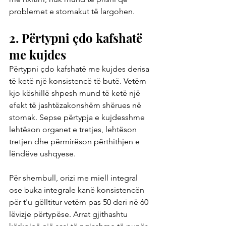
problemet e stomakut të largohen.
2. Përtypni çdo kafshatë 
me kujdes
Përtypni çdo kafshatë me kujdes derisa 
të ketë një konsistencë të butë. Vetëm 
kjo këshillë shpesh mund të ketë një 
efekt të jashtëzakonshëm shërues në 
stomak. Sepse përtypja e kujdesshme 
lehtëson organet e tretjes, lehtëson 
tretjen dhe përmirëson përthithjen e 
lëndëve ushqyese.
Për shembull, orizi me miell integral 
ose buka integrale kanë konsistencën 
për t'u gëlltitur vetëm pas 50 deri në 60 
lëvizje përtypëse. Arrat gjithashtu 