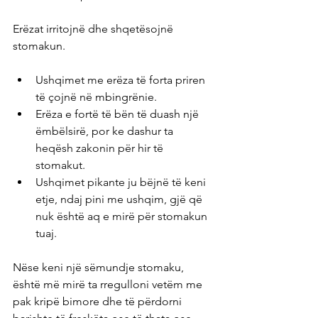
Erëzat irritojnë dhe shqetësojnë 
stomakun.
Ushqimet me erëza të forta priren 
të çojnë në mbingrënie.
Erëza e fortë të bën të duash një 
ëmbëlsirë, por ke dashur ta 
heqësh zakonin për hir të 
stomakut.
Ushqimet pikante ju bëjnë të keni 
etje, ndaj pini me ushqim, gjë që 
nuk është aq e mirë për stomakun 
tuaj.
Nëse keni një sëmundje stomaku, 
është më mirë ta rregulloni vetëm me 
pak kripë bimore dhe të përdorni 