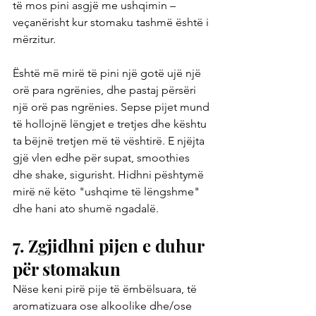
të mos pini asgjë me ushqimin – 
veçanërisht kur stomaku tashmë është i 
mërzitur.
Është më mirë të pini një gotë ujë një 
orë para ngrënies, dhe pastaj përsëri 
një orë pas ngrënies. Sepse pijet mund 
të hollojnë lëngjet e tretjes dhe kështu 
ta bëjnë tretjen më të vështirë. E njëjta 
gjë vlen edhe për supat, smoothies 
dhe shake, sigurisht. Hidhni pështymë 
mirë në këto "ushqime të lëngshme" 
dhe hani ato shumë ngadalë.
7. Zgjidhni pijen e duhur 
për stomakun
Nëse keni pirë pije të ëmbëlsuara, të 
aromatizuara ose alkoolike dhe/ose 