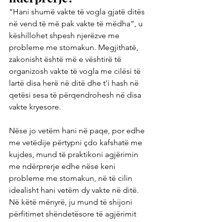
“Hani shumë vakte të vogla gjatë ditës 
në vend të më pak vakte të mëdha”, u 
këshillohet shpesh njerëzve me 
probleme me stomakun. Megjithatë, 
zakonisht është më e vështirë të 
organizosh vakte të vogla me cilësi të 
lartë disa herë në ditë dhe t'i hash në 
qetësi sesa të përqendrohesh në disa 
vakte kryesore.
Nëse jo vetëm hani në paqe, por edhe 
me vetëdije përtypni çdo kafshatë me 
kujdes, mund të praktikoni agjërimin 
me ndërprerje edhe nëse keni 
probleme me stomakun, në të cilin 
idealisht hani vetëm dy vakte në ditë. 
Në këtë mënyrë, ju mund të shijoni 
përfitimet shëndetësore të agjërimit 