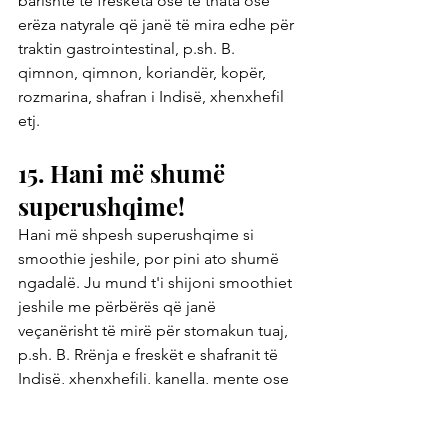
barishte të freskëta ose të thata ose 
erëza natyrale që janë të mira edhe për 
traktin gastrointestinal, p.sh. B. 
qimnon, qimnon, koriandër, kopër, 
rozmarina, shafran i Indisë, xhenxhefil 
etj.
15. Hani më shumë 
superushqime!
Hani më shpesh superushqime si 
smoothie jeshile, por pini ato shumë 
ngadalë. Ju mund t'i shijoni smoothiet 
jeshile me përbërës që janë 
veçanërisht të mirë për stomakun tuaj, 
p.sh. B. Rrënja e freskët e shafranit të 
Indisë, xhenxhefili, kanella, mente ose 
vajrat esencialë përkatës për stomakun 
(p.sh. kanellë kasia, mente ose 