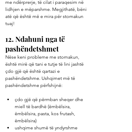
me ndërprerje, të cilat i paraqesim në 
lidhjen e mëparshme. Megjithatë, bëni 
atë që është më e mira për stomakun 
tuaj!
12. Ndahuni nga të 
pashëndetshmet
Nëse keni probleme me stomakun, 
është mirë që tani e tutje të lini jashtë 
çdo gjë që është qartazi e 
pashëndetshme. Ushqimet më të 
pashëndetshme përfshijnë:
çdo gjë që përmban sheqer dhe 
miell të bardhë (ëmbëlsira, 
ëmbëlsira, pasta, kos frutash, 
ëmbëlsira)
ushqime shumë të yndyrshme