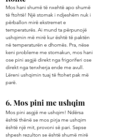
Mos hani shumë të nxehtë apo shumë 
të ftohtë! Një stomak i ndjeshëm nuk i 
përballon mirë ekstremet e 
temperaturës. Ai mund ta përpunojë 
ushqimin më mirë kur është të paktën 
në temperaturën e dhomës. Pra, nëse 
keni probleme me stomakun, mos hani 
ose pini asgjë direkt nga frigoriferi ose 
direkt nga tenxherja ende me avull. 
Lëreni ushqimin tuaj të ftohet pak më 
parë.
6. Mos pini me ushqim
Mos pini asgjë me ushqim! Ndërsa 
është thënë se mos pirja me ushqim 
është një mit, provoni së pari. Sepse 
shpesh rezulton se është shumë mirë 