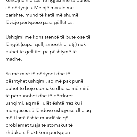
kërkojnë një sasi të ngjashme të punës 
së përtypjes. Me një marule me 
barishte, mund të ketë më shumë 
lëvizje përtypëse para gëlltitjes.
Ushqimi me konsistencë të butë ose të 
lëngët (supa, qull, smoothie, etj.) nuk 
duhet të gëlltitet pa pështymë të 
madhe.
Sa më mirë të përtypet dhe të 
pështyhet ushqimi, aq më pak punë 
duhet të bëjë stomaku dhe sa më mirë 
të përpunohet dhe të përdoret 
ushqimi, aq më i ulët është rreziku i 
mungesës së lëndëve ushqyese dhe aq 
më i lartë është mundësia që 
problemet tuaja të stomakut të 
zhduken. Praktikoni përtypjen 