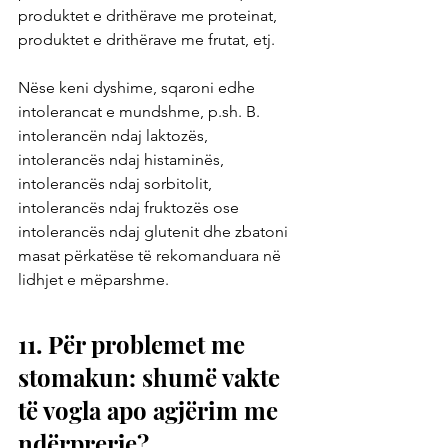
produktet e drithërave me proteinat, 
produktet e drithërave me frutat, etj.
Nëse keni dyshime, sqaroni edhe 
intolerancat e mundshme, p.sh. B. 
intolerancën ndaj laktozës, 
intolerancës ndaj histaminës, 
intolerancës ndaj sorbitolit, 
intolerancës ndaj fruktozës ose 
intolerancës ndaj glutenit dhe zbatoni 
masat përkatëse të rekomanduara në 
lidhjet e mëparshme.
11. Për problemet me 
stomakun: shumë vakte 
të vogla apo agjërim me 
ndërprerje?