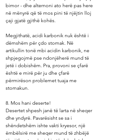
bimor - dhe alternoni ato herë pas here 
në mënyrë që të mos pini të njëjtin lloj 
çaji gjatë gjithë kohës.
Megjithatë, acidi karbonik nuk është i 
dëmshëm për çdo stomak. Në 
artikullin tonë mbi acidin karbonik, ne 
shpjegojmë pse ndonjëherë mund të 
jetë i dobishëm. Pra, provoni se çfarë 
është e mirë për ju dhe çfarë 
përmirëson problemet tuaja me 
stomakun.
8. Mos hani deserte!
Desertet shpesh janë të larta në sheqer 
dhe yndyrë. Pavarësisht se sa i 
shëndetshëm ishte vakti kryesor, një 
ëmbëlsirë me sheqer mund të zhbëjë 