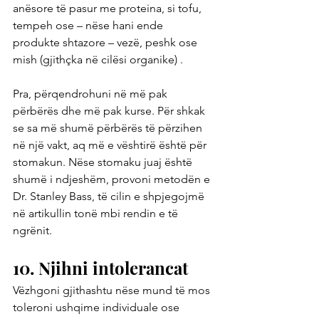
anësore të pasur me proteina, si tofu, 
tempeh ose – nëse hani ende 
produkte shtazore – vezë, peshk ose 
mish (gjithçka në cilësi organike) .
Pra, përqendrohuni në më pak 
përbërës dhe më pak kurse. Për shkak 
se sa më shumë përbërës të përzihen 
në një vakt, aq më e vështirë është për 
stomakun. Nëse stomaku juaj është 
shumë i ndjeshëm, provoni metodën e 
Dr. Stanley Bass, të cilin e shpjegojmë 
në artikullin tonë mbi rendin e të 
ngrënit.
10. Njihni intolerancat
Vëzhgoni gjithashtu nëse mund të mos 
toleroni ushqime individuale ose 