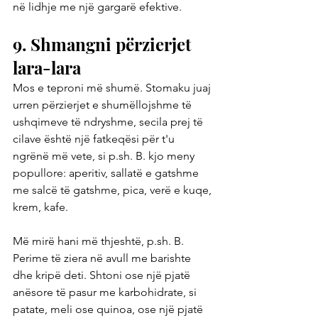
në lidhje me një gargarë efektive.
9. Shmangni përzierjet 
lara-lara
Mos e teproni më shumë. Stomaku juaj 
urren përzierjet e shumëllojshme të 
ushqimeve të ndryshme, secila prej të 
cilave është një fatkeqësi për t'u 
ngrënë më vete, si p.sh. B. kjo meny 
popullore: aperitiv, sallatë e gatshme 
me salcë të gatshme, pica, verë e kuqe, 
krem, kafe.
Më mirë hani më thjeshtë, p.sh. B. 
Perime të ziera në avull me barishte 
dhe kripë deti. Shtoni ose një pjatë 
anësore të pasur me karbohidrate, si 
patate, meli ose quinoa, ose një pjatë 