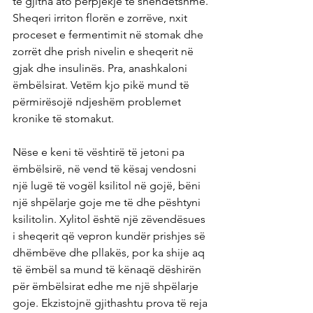
të gjitha ato përpjekje të shëndetshme. 
Sheqeri irriton florën e zorrëve, nxit 
proceset e fermentimit në stomak dhe 
zorrët dhe prish nivelin e sheqerit në 
gjak dhe insulinës. Pra, anashkaloni 
ëmbëlsirat. Vetëm kjo pikë mund të 
përmirësojë ndjeshëm problemet 
kronike të stomakut.
Nëse e keni të vështirë të jetoni pa 
ëmbëlsirë, në vend të kësaj vendosni 
një lugë të vogël ksilitol në gojë, bëni 
një shpëlarje goje me të dhe pështyni 
ksilitolin. Xylitol është një zëvendësues 
i sheqerit që vepron kundër prishjes së 
dhëmbëve dhe pllakës, por ka shije aq 
të ëmbël sa mund të kënaqë dëshirën 
për ëmbëlsirat edhe me një shpëlarje 
goje. Ekzistojnë gjithashtu prova të reja 