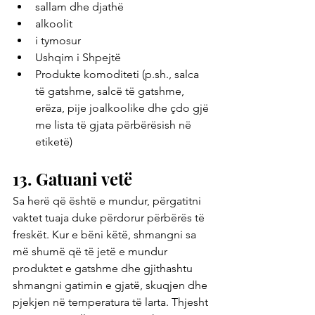
sallam dhe djathë
alkoolit
i tymosur
Ushqim i Shpejtë
Produkte komoditeti (p.sh., salca 
të gatshme, salcë të gatshme, 
erëza, pije joalkoolike dhe çdo gjë 
me lista të gjata përbërësish në 
etiketë)
13. Gatuani vetë
Sa herë që është e mundur, përgatitni 
vaktet tuaja duke përdorur përbërës të 
freskët. Kur e bëni këtë, shmangni sa 
më shumë që të jetë e mundur 
produktet e gatshme dhe gjithashtu 
shmangni gatimin e gjatë, skuqjen dhe 
pjekjen në temperatura të larta. Thjesht 