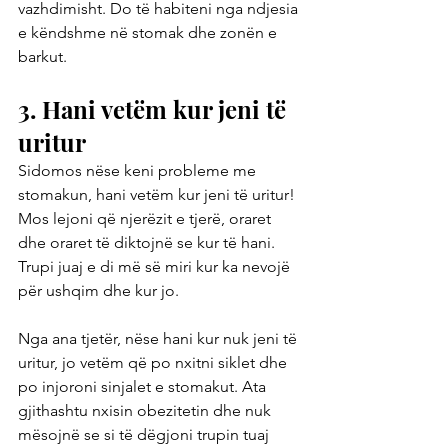
vazhdimisht. Do të habiteni nga ndjesia 
e këndshme në stomak dhe zonën e 
barkut.
3. Hani vetëm kur jeni të 
uritur
Sidomos nëse keni probleme me 
stomakun, hani vetëm kur jeni të uritur! 
Mos lejoni që njerëzit e tjerë, oraret 
dhe oraret të diktojnë se kur të hani. 
Trupi juaj e di më së miri kur ka nevojë 
për ushqim dhe kur jo.
Nga ana tjetër, nëse hani kur nuk jeni të 
uritur, jo vetëm që po nxitni siklet dhe 
po injoroni sinjalet e stomakut. Ata 
gjithashtu nxisin obezitetin dhe nuk 
mësojnë se si të dëgjoni trupin tuaj 