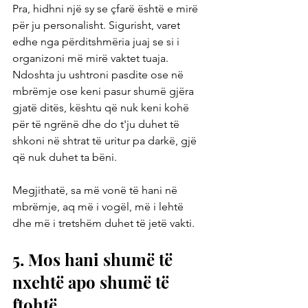
Pra, hidhni një sy se çfarë është e mirë 
për ju personalisht. Sigurisht, varet 
edhe nga përditshmëria juaj se si i 
organizoni më mirë vaktet tuaja. 
Ndoshta ju ushtroni pasdite ose në 
mbrëmje ose keni pasur shumë gjëra 
gjatë ditës, kështu që nuk keni kohë 
për të ngrënë dhe do t'ju duhet të 
shkoni në shtrat të uritur pa darkë, gjë 
që nuk duhet ta bëni.
Megjithatë, sa më vonë të hani në 
mbrëmje, aq më i vogël, më i lehtë 
dhe më i tretshëm duhet të jetë vakti.
5. Mos hani shumë të 
nxehtë apo shumë të 
ftohtë