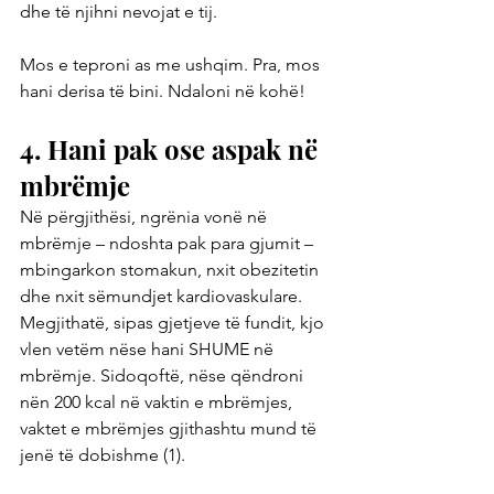
dhe të njihni nevojat e tij.
Mos e teproni as me ushqim. Pra, mos 
hani derisa të bini. Ndaloni në kohë!
4. Hani pak ose aspak në 
mbrëmje
Në përgjithësi, ngrënia vonë në 
mbrëmje – ndoshta pak para gjumit – 
mbingarkon stomakun, nxit obezitetin 
dhe nxit sëmundjet kardiovaskulare. 
Megjithatë, sipas gjetjeve të fundit, kjo 
vlen vetëm nëse hani SHUME në 
mbrëmje. Sidoqoftë, nëse qëndroni 
nën 200 kcal në vaktin e mbrëmjes, 
vaktet e mbrëmjes gjithashtu mund të 
jenë të dobishme (1).