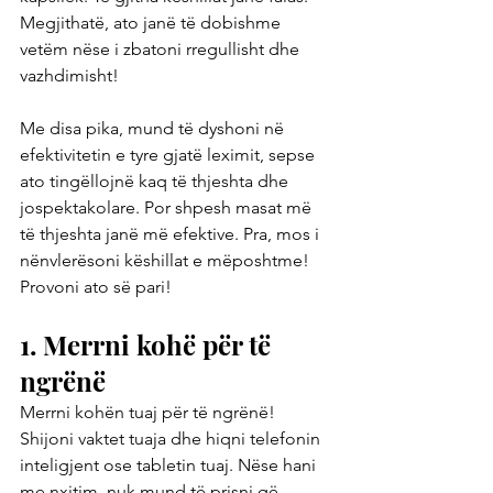
Megjithatë, ato janë të dobishme 
vetëm nëse i zbatoni rregullisht dhe 
vazhdimisht!
Me disa pika, mund të dyshoni në 
efektivitetin e tyre gjatë leximit, sepse 
ato tingëllojnë kaq të thjeshta dhe 
jospektakolare. Por shpesh masat më 
të thjeshta janë më efektive. Pra, mos i 
nënvlerësoni këshillat e mëposhtme! 
Provoni ato së pari!
1. Merrni kohë për të 
ngrënë
Merrni kohën tuaj për të ngrënë! 
Shijoni vaktet tuaja dhe hiqni telefonin 
inteligjent ose tabletin tuaj. Nëse hani 
me nxitim, nuk mund të prisni që 