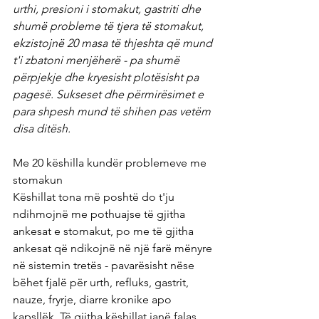
urthi, presioni i stomakut, gastriti dhe 
shumë probleme të tjera të stomakut, 
ekzistojnë 20 masa të thjeshta që mund 
t'i zbatoni menjëherë - pa shumë 
përpjekje dhe kryesisht plotësisht pa 
pagesë. Sukseset dhe përmirësimet e 
para shpesh mund të shihen pas vetëm 
disa ditësh.
Me 20 këshilla kundër problemeve me 
stomakun
Këshillat tona më poshtë do t'ju 
ndihmojnë me pothuajse të gjitha 
ankesat e stomakut, po me të gjitha 
ankesat që ndikojnë në një farë mënyre 
në sistemin tretës - pavarësisht nëse 
bëhet fjalë për urth, refluks, gastrit, 
nauze, fryrje, diarre kronike apo 
kapsllëk. Të gjitha këshillat janë falas. 