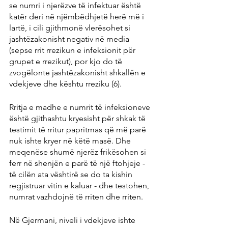
se numri i njerëzve të infektuar është 
katër deri në njëmbëdhjetë herë më i 
lartë, i cili gjithmonë vlerësohet si 
jashtëzakonisht negativ në media 
(sepse rrit rrezikun e infeksionit për 
grupet e rrezikut), por kjo do të 
zvogëlonte jashtëzakonisht shkallën e 
vdekjeve dhe kështu rreziku (6).
Rritja e madhe e numrit të infeksioneve 
është gjithashtu kryesisht për shkak të 
testimit të rritur papritmas që më parë 
nuk ishte kryer në këtë masë. Dhe 
meqenëse shumë njerëz frikësohen si 
ferr në shenjën e parë të një ftohjeje - 
të cilën ata vështirë se do ta kishin 
regjistruar vitin e kaluar - dhe testohen, 
numrat vazhdojnë të rriten dhe rriten.
Në Gjermani, niveli i vdekjeve ishte 