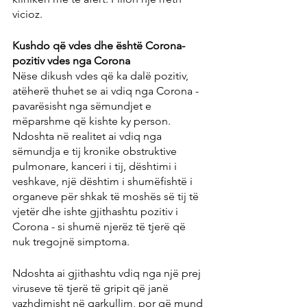
vicioz.
Kushdo që vdes dhe është Corona-
pozitiv vdes nga Corona
Nëse dikush vdes që ka dalë pozitiv, 
atëherë thuhet se ai vdiq nga Corona - 
pavarësisht nga sëmundjet e 
mëparshme që kishte ky person. 
Ndoshta në realitet ai vdiq nga 
sëmundja e tij kronike obstruktive 
pulmonare, kanceri i tij, dështimi i 
veshkave, një dështim i shumëfishtë i 
organeve për shkak të moshës së tij të 
vjetër dhe ishte gjithashtu pozitiv i 
Corona - si shumë njerëz të tjerë që 
nuk tregojnë simptoma.
Ndoshta ai gjithashtu vdiq nga një prej 
viruseve të tjerë të gripit që janë 
vazhdimisht në qarkullim, por që mund 