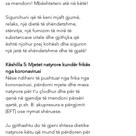
sa mendoni! Mbështeteni atë në këtë!
Sigurohuni që të keni mjaft gjumë, 
relaks, një dietë të shëndetshme, 
stërvitje, një furnizim të mirë të 
substancave vitale dhe gjithçka që 
është njohur prej kohësh dhe siguron 
një jetë të shëndetshme dhe të gjatë!
Këshilla 5: Mjetet natyrore kundër frikës 
nga koronavirusi
Nëse ndiheni të pushtuar nga frika nga 
koronavirusi, përdorni mjete dhe masa 
natyrore për t'u çlodhur dhe për të 
qenë në gjendje të mendoni përsëri 
qartë, p.sh. B. akupresura e përgjimit 
(EFT) ose rrymat shëruese.
Ju gjithashtu do të gjeni shtesa dietike 
natyrore këtu që mund të përdoren për 