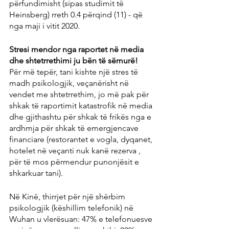
përfundimisht (sipas studimit të 
Heinsberg) rreth 0.4 përqind (11) - që 
nga maji i vitit 2020.
Stresi mendor nga raportet në media 
dhe shtetrrethimi ju bën të sëmurë!
Për më tepër, tani kishte një stres të 
madh psikologjik, veçanërisht në 
vendet me shtetrrethim, jo ​​më pak për 
shkak të raportimit katastrofik në media 
dhe gjithashtu për shkak të frikës nga e 
ardhmja për shkak të emergjencave 
financiare (restorantet e vogla, dyqanet, 
hotelet në veçanti nuk kanë rezerva , 
për të mos përmendur punonjësit e 
shkarkuar tani).
Në Kinë, thirrjet për një shërbim 
psikologjik (këshillim telefonik) në 
Wuhan u vlerësuan: 47% e telefonuesve 