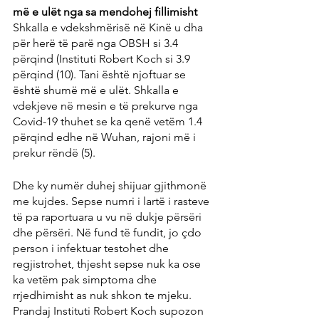
më e ulët nga sa mendohej fillimisht
Shkalla e vdekshmërisë në Kinë u dha 
për herë të parë nga OBSH si 3.4 
përqind (Instituti Robert Koch si 3.9 
përqind (10). Tani është njoftuar se 
është shumë më e ulët. Shkalla e 
vdekjeve në mesin e të prekurve nga 
Covid-19 thuhet se ka qenë vetëm 1.4 
përqind edhe në Wuhan, rajoni më i 
prekur rëndë (5).
Dhe ky numër duhej shijuar gjithmonë 
me kujdes. Sepse numri i lartë i rasteve 
të pa raportuara u vu në dukje përsëri 
dhe përsëri. Në fund të fundit, jo çdo 
person i infektuar testohet dhe 
regjistrohet, thjesht sepse nuk ka ose 
ka vetëm pak simptoma dhe 
rrjedhimisht as nuk shkon te mjeku. 
Prandaj Instituti Robert Koch supozon 