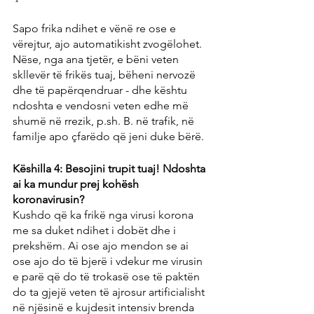
Sapo frika ndihet e vënë re ose e 
vërejtur, ajo automatikisht zvogëlohet. 
Nëse, nga ana tjetër, e bëni veten 
skllevër të frikës tuaj, bëheni nervozë 
dhe të papërqendruar - dhe kështu 
ndoshta e vendosni veten edhe më 
shumë në rrezik, p.sh. B. në trafik, në 
familje apo çfarëdo që jeni duke bërë.
Këshilla 4: Besojini trupit tuaj! Ndoshta 
ai ka mundur prej kohësh 
koronavirusin?
Kushdo që ka frikë nga virusi korona 
me sa duket ndihet i dobët dhe i 
prekshëm. Ai ose ajo mendon se ai 
ose ajo do të bjerë i vdekur me virusin 
e parë që do të trokasë ose të paktën 
do ta gjejë veten të ajrosur artificialisht 
në njësinë e kujdesit intensiv brenda 