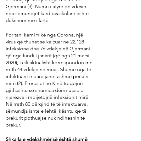
Gjermani (3). Numri i atyre që vdesin 
nga sëmundjet kardiovaskulare është 
dukshëm më i lartë.
Por tani kemi frikë nga Corona, një 
virus që thuhet se ka çuar në 22,128 
infeksione dhe 76 vdekje në Gjermani 
që nga fundi i janarit (që nga 21 marsi 
2020), i cili aktualisht korrespondon me 
rreth 44 vdekje në muaj. Shumë nga të 
infektuarit e parë janë tashmë përsëri 
mirë (2). Proceset në Kinë tregojnë 
gjithashtu se shumica dërrmuese e 
njerëzve i mbijetojnë infeksionit mirë. 
Në rreth 80 përqind të të infektuarve, 
sëmundja ishte e lehtë, kështu që të 
prekurit pothuajse nuk ndiheshin të 
prekur.
Shkalla e vdekshmërisë është shumë 