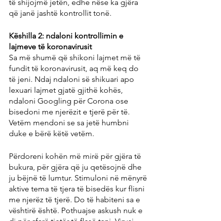
të shijojmë jetën, edhe nëse ka gjëra 
që janë jashtë kontrollit tonë.
Këshilla 2: ndaloni kontrollimin e 
lajmeve të koronavirusit
Sa më shumë që shikoni lajmet më të 
fundit të koronavirusit, aq më keq do 
të jeni. Ndaj ndaloni së shikuari apo 
lexuari lajmet gjatë gjithë kohës, 
ndaloni Googling për Corona ose 
bisedoni me njerëzit e tjerë për të. 
Vetëm mendoni se sa jetë humbni 
duke e bërë këtë vetëm.
Përdoreni kohën më mirë për gjëra të 
bukura, për gjëra që ju qetësojnë dhe 
ju bëjnë të lumtur. Stimuloni në mënyrë 
aktive tema të tjera të bisedës kur flisni 
me njerëz të tjerë. Do të habiteni sa e 
vështirë është. Pothuajse askush nuk e 