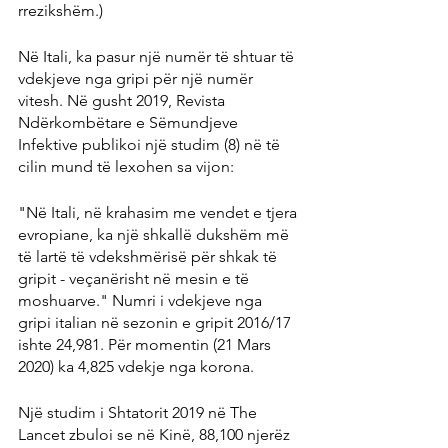
rrezikshëm.)
Në Itali, ka pasur një numër të shtuar të 
vdekjeve nga gripi për një numër 
vitesh. Në gusht 2019, Revista 
Ndërkombëtare e Sëmundjeve 
Infektive publikoi një studim (8) në të 
cilin mund të lexohen sa vijon:
"Në Itali, në krahasim me vendet e tjera 
evropiane, ka një shkallë dukshëm më 
të lartë të vdekshmërisë për shkak të 
gripit - veçanërisht në mesin e të 
moshuarve." Numri i vdekjeve nga 
gripi italian në sezonin e gripit 2016/17 
ishte 24,981. Për momentin (21 Mars 
2020) ka 4,825 vdekje nga korona.
Një studim i Shtatorit 2019 në The 
Lancet zbuloi se në Kinë, 88,100 njerëz 