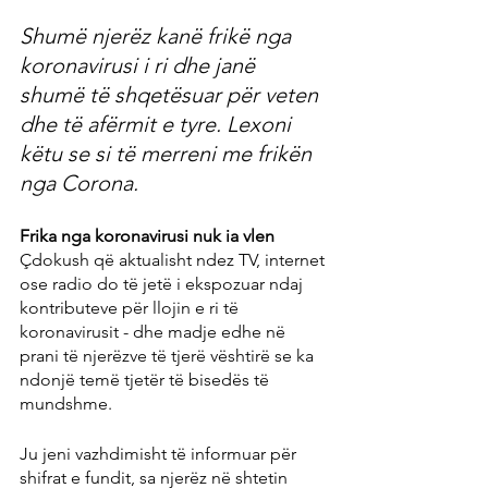
Shumë njerëz kanë frikë nga 
koronavirusi i ri dhe janë 
shumë të shqetësuar për veten 
dhe të afërmit e tyre. Lexoni 
këtu se si të merreni me frikën 
nga Corona.
Frika nga koronavirusi nuk ia vlen
Çdokush që aktualisht ndez TV, internet 
ose radio do të jetë i ekspozuar ndaj 
kontributeve për llojin e ri të 
koronavirusit - dhe madje edhe në 
prani të njerëzve të tjerë vështirë se ka 
ndonjë temë tjetër të bisedës të 
mundshme.
Ju jeni vazhdimisht të informuar për 
shifrat e fundit, sa njerëz në shtetin 