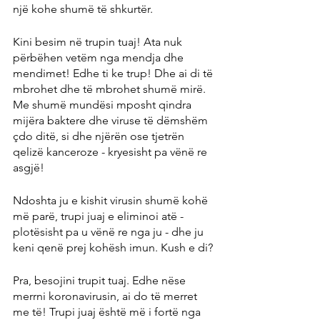
një kohe shumë të shkurtër.
Kini besim në trupin tuaj! Ata nuk 
përbëhen vetëm nga mendja dhe 
mendimet! Edhe ti ke trup! Dhe ai di të 
mbrohet dhe të mbrohet shumë mirë. 
Me shumë mundësi mposht qindra 
mijëra baktere dhe viruse të dëmshëm 
çdo ditë, si dhe njërën ose tjetrën 
qelizë kanceroze - kryesisht pa vënë re 
asgjë!
Ndoshta ju e kishit virusin shumë kohë 
më parë, trupi juaj e eliminoi atë - 
plotësisht pa u vënë re nga ju - dhe ju 
keni qenë prej kohësh imun. Kush e di?
Pra, besojini trupit tuaj. Edhe nëse 
merrni koronavirusin, ai do të merret 
me të! Trupi juaj është më i fortë nga 