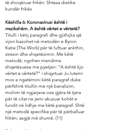
të shoqëruar frikën: Shtesa dietike 
kundër frikës
Këshilla 6: Koronavirusi është i 
rrezikshëm. A është vërtet e vërtetë?
Titulli i këtij paragrafi dhe gjithçka që 
vijon bazohet në metodën e Byron 
Katie (The Work) për të luftuar ankthin, 
stresin dhe shqetësimin. Me këtë 
metodë, ngrihen mendime 
shqetësuese me pyetjen: "A është kjo 
vërtet e vërtetë?" i shqyrtuar Ju lutemi 
mos e ngatërroni këtë paragraf duke 
përfshirë titullin me një banalizim, 
mohim të ngjarjeve ose gjëra të tjera 
për të cilat ne jemi akuzuar kohët e 
fundit në lidhje me këtë paragraf. Shtë 
një metodë specifike për të përballuar 
frikën, asgjë më shumë. (11)