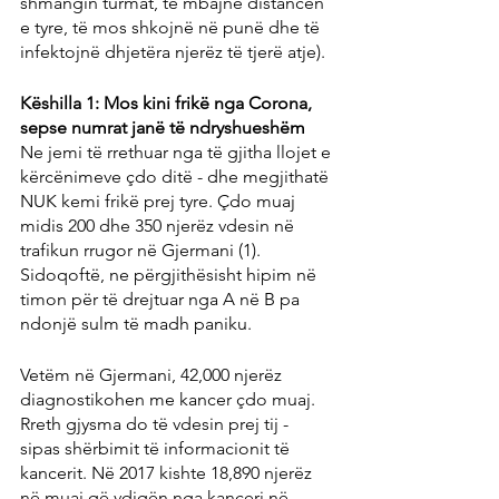
shmangin turmat, të mbajnë distancën 
e tyre, të mos shkojnë në punë dhe të 
infektojnë dhjetëra njerëz të tjerë atje).
Këshilla 1: Mos kini frikë nga Corona, 
sepse numrat janë të ndryshueshëm
Ne jemi të rrethuar nga të gjitha llojet e 
kërcënimeve çdo ditë - dhe megjithatë 
NUK kemi frikë prej tyre. Çdo muaj 
midis 200 dhe 350 njerëz vdesin në 
trafikun rrugor në Gjermani (1). 
Sidoqoftë, ne përgjithësisht hipim në 
timon për të drejtuar nga A në B pa 
ndonjë sulm të madh paniku.
Vetëm në Gjermani, 42,000 njerëz 
diagnostikohen me kancer çdo muaj. 
Rreth gjysma do të vdesin prej tij - 
sipas shërbimit të informacionit të 
kancerit. Në 2017 kishte 18,890 njerëz 
në muaj që vdiqën nga kanceri në 