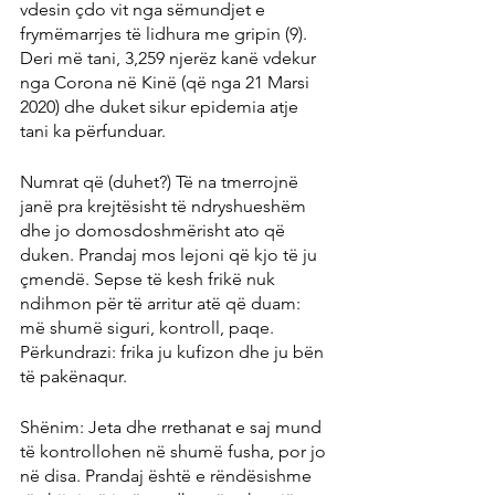
vdesin çdo vit nga sëmundjet e 
frymëmarrjes të lidhura me gripin (9). 
Deri më tani, 3,259 njerëz kanë vdekur 
nga Corona në Kinë (që nga 21 Marsi 
2020) dhe duket sikur epidemia atje 
tani ka përfunduar.
Numrat që (duhet?) Të na tmerrojnë 
janë pra krejtësisht të ndryshueshëm 
dhe jo domosdoshmërisht ato që 
duken. Prandaj mos lejoni që kjo të ju 
çmendë. Sepse të kesh frikë nuk 
ndihmon për të arritur atë që duam: 
më shumë siguri, kontroll, paqe. 
Përkundrazi: frika ju kufizon dhe ju bën 
të pakënaqur.
Shënim: Jeta dhe rrethanat e saj mund 
të kontrollohen në shumë fusha, por jo 
në disa. Prandaj është e rëndësishme 