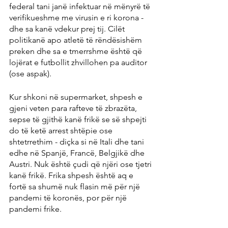
federal tani janë infektuar në mënyrë të 
verifikueshme me virusin e ri korona - 
dhe sa kanë vdekur prej tij. Cilët 
politikanë apo atletë të rëndësishëm 
preken dhe sa e tmerrshme është që 
lojërat e futbollit zhvillohen pa auditor 
(ose aspak).
Kur shkoni në supermarket, shpesh e 
gjeni veten para rafteve të zbrazëta, 
sepse të gjithë kanë frikë se së shpejti 
do të ketë arrest shtëpie ose 
shtetrrethim - diçka si në Itali dhe tani 
edhe në Spanjë, Francë, Belgjikë dhe 
Austri. Nuk është çudi që njëri ose tjetri 
kanë frikë. Frika shpesh është aq e 
fortë sa shumë nuk flasin më për një 
pandemi të koronës, por për një 
pandemi frike.