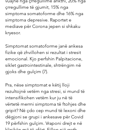
vuajnë nga çrregullime ankthi, 20% nga 
çrregullime të gjumit, 15% nga 
simptoma somatoforme dhe 16% nga 
simptoma depresive. Raportet e 
mediave për Corona jepen si shkaku 
kryesor.
Simptomat somatoforme janë ankesa 
fizike që zhvillohen si rezultat i stresit 
emocional. Kjo perfshin Palpitacione, 
siklet gastrointestinale, shtrëngim në 
gjoks dhe gulçim (7).
Pra, nëse simptomat e këtij lloji 
rezultojnë vetëm nga stresi, si mund të 
intensifikohen vetëm kur ju në të 
vërtetë merrni simptoma të ftohjes dhe 
gripit? Në çdo cep mund të lexoni dhe 
dëgjoni se grupi i ankesave për Covid 
19 përfshin gulçim. Vraponi drejt e në 
klinikën më të afërt. Fillon një rreth 