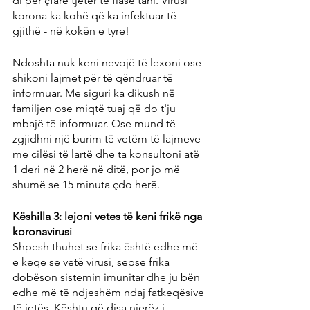
di për çfarë tjetër të flasë tani. Virusi 
korona ka kohë që ka infektuar të 
gjithë - në kokën e tyre!
Ndoshta nuk keni nevojë të lexoni ose 
shikoni lajmet për të qëndruar të 
informuar. Me siguri ka dikush në 
familjen ose miqtë tuaj që do t'ju 
mbajë të informuar. Ose mund të 
zgjidhni një burim të vetëm të lajmeve 
me cilësi të lartë dhe ta konsultoni atë 
1 deri në 2 herë në ditë, por jo më 
shumë se 15 minuta çdo herë.
Këshilla 3: lejoni vetes të keni frikë nga 
koronavirusi
Shpesh thuhet se frika është edhe më 
e keqe se vetë virusi, sepse frika 
dobëson sistemin imunitar dhe ju bën 
edhe më të ndjeshëm ndaj fatkeqësive 
të jetës. Kështu që disa njerëz i 