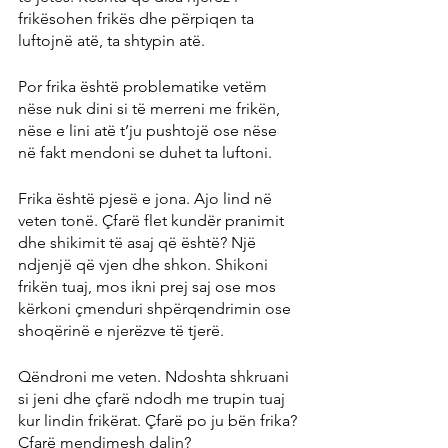
frikësohen frikës dhe përpiqen ta 
luftojnë atë, ta shtypin atë.
Por frika është problematike vetëm 
nëse nuk dini si të merreni me frikën, 
nëse e lini atë t’ju ​​pushtojë ose nëse 
në fakt mendoni se duhet ta luftoni.
Frika është pjesë e jona. Ajo lind në 
veten tonë. Çfarë flet kundër pranimit 
dhe shikimit të asaj që është? Një 
ndjenjë që vjen dhe shkon. Shikoni 
frikën tuaj, mos ikni prej saj ose mos 
kërkoni çmenduri shpërqendrimin ose 
shoqërinë e njerëzve të tjerë.
Qëndroni me veten. Ndoshta shkruani 
si jeni dhe çfarë ndodh me trupin tuaj 
kur lindin frikërat. Çfarë po ju bën frika? 
Çfarë mendimesh dalin?