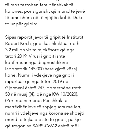
të mos testohen fare për shkak të 
koronës, por sigurisht që mund të jenë 
të pranishëm në të njëjtën kohë. Duke 
folur për gripin:
Sipas raportit javor të gripit të Institutit 
Robert Koch, gripi ka shkaktuar rreth 
3.2 milion vizita mjekësore që nga 
tetori 2019. Virusi i gripit ishte 
konfirmuar nga diagnostifikimi 
laboratorik 145,000 herë gjatë kësaj 
kohe. Numri i vdekjeve nga gripi i 
raportuar që nga tetori 2019 në 
Gjermani është 247, domethënë rreth 
58 në muaj ((4), që nga KW 10/2020). 
(Por mbani mend: Për shkak të 
marrëdhënieve të shpjeguara më lart, 
numri i vdekjeve nga korona së shpejti 
mund të tejkalojë atë të gripit, pa kjo 
që tregon se SARS-CoV-2 është më i 