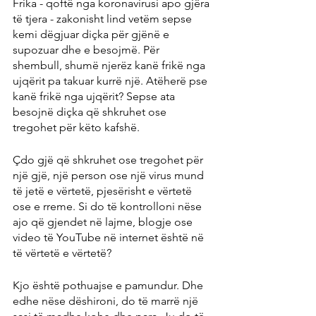
Frika - qoftë nga koronavirusi apo gjëra 
të tjera - zakonisht lind vetëm sepse 
kemi dëgjuar diçka për gjënë e 
supozuar dhe e besojmë. Për 
shembull, shumë njerëz kanë frikë nga 
ujqërit pa takuar kurrë një. Atëherë pse 
kanë frikë nga ujqërit? Sepse ata 
besojnë diçka që shkruhet ose 
tregohet për këto kafshë.
Çdo gjë që shkruhet ose tregohet për 
një gjë, një person ose një virus mund 
të jetë e vërtetë, pjesërisht e vërtetë 
ose e rreme. Si do të kontrolloni nëse 
ajo që gjendet në lajme, blogje ose 
video të YouTube në internet është në 
të vërtetë e vërtetë?
Kjo është pothuajse e pamundur. Dhe 
edhe nëse dëshironi, do të marrë një 