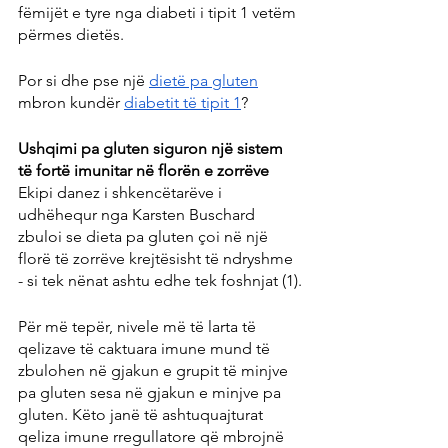
fëmijët e tyre nga diabeti i tipit 1 vetëm 
përmes dietës.
Por si dhe pse një 
dietë pa gluten
mbron kundër 
diabetit të tipit 1
?
Ushqimi pa gluten siguron një sistem 
të fortë imunitar në florën e zorrëve
Ekipi danez i shkencëtarëve i 
udhëhequr nga Karsten Buschard 
zbuloi se dieta pa gluten çoi në një 
florë të zorrëve krejtësisht të ndryshme 
- si tek nënat ashtu edhe tek foshnjat (1).
Për më tepër, nivele më të larta të 
qelizave të caktuara imune mund të 
zbulohen në gjakun e grupit të minjve 
pa gluten sesa në gjakun e minjve pa 
gluten. Këto janë të ashtuquajturat 
qeliza imune rregullatore që mbrojnë 