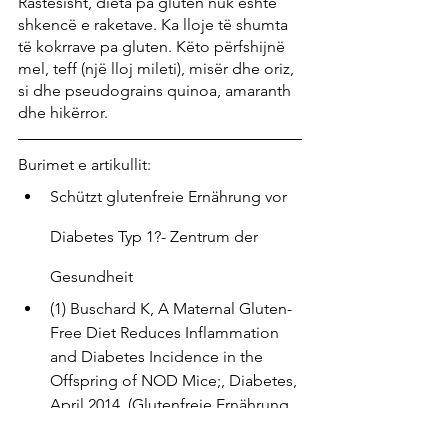
Rastësisht, dieta pa gluten nuk është 
shkencë e raketave. Ka lloje të shumta 
të kokrrave pa gluten. Këto përfshijnë 
mel, teff (një lloj mileti), misër dhe oriz, 
si dhe pseudograins quinoa, amaranth 
dhe hikërror.
Burimet e artikullit:
Schützt glutenfreie Ernährung vor 
Diabetes Typ 1?- Zentrum der 
Gesundheit
(1) Buschard K, A Maternal Gluten-
Free Diet Reduces Inflammation 
and Diabetes Incidence in the 
Offspring of NOD Mice;, Diabetes, 
April 2014, (Glutenfreie Ernährung 
der Mutter reduziert die Inzidenz 