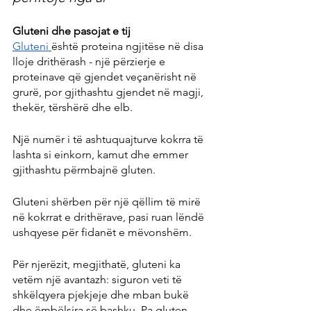
Gluteni dhe pasojat e tij
Gluteni 
është proteina ngjitëse në disa 
lloje drithërash - një përzierje e 
proteinave që gjendet veçanërisht në 
grurë, por gjithashtu gjendet në magji, 
thekër, tërshërë dhe elb.
Një numër i të ashtuquajturve kokrra të 
lashta si einkorn, kamut dhe emmer 
gjithashtu përmbajnë gluten.
Gluteni shërben për një qëllim të mirë 
në kokrrat e drithërave, pasi ruan lëndë 
ushqyese për fidanët e mëvonshëm.
Për njerëzit, megjithatë, gluteni ka 
vetëm një avantazh: siguron veti të 
shkëlqyera pjekjeje dhe mban bukë 
dhe ëmbëlsira së bashku. Pa gluten, 