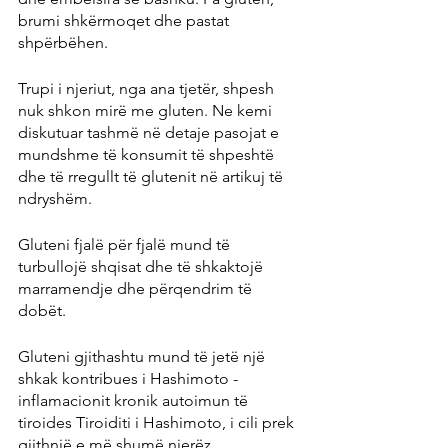
brumi shkërmoqet dhe pastat 
shpërbëhen.
Trupi i njeriut, nga ana tjetër, shpesh 
nuk shkon mirë me gluten. Ne kemi 
diskutuar tashmë në detaje pasojat e 
mundshme të konsumit të shpeshtë 
dhe të rregullt të glutenit në artikuj të 
ndryshëm.
Gluteni fjalë për fjalë mund të 
turbullojë shqisat dhe të shkaktojë 
marramendje dhe përqendrim të 
dobët.
Gluteni gjithashtu mund të jetë një 
shkak kontribues i Hashimoto - 
inflamacionit kronik autoimun të 
tiroides Tiroiditi i Hashimoto, i cili prek 
gjithnjë e më shumë njerëz.