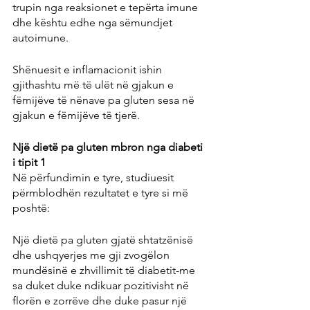
trupin nga reaksionet e tepërta imune 
dhe kështu edhe nga sëmundjet 
autoimune.
Shënuesit e inflamacionit ishin 
gjithashtu më të ulët në gjakun e 
fëmijëve të nënave pa gluten sesa në 
gjakun e fëmijëve të tjerë.
Një dietë pa gluten mbron nga diabeti 
i tipit 1
Në përfundimin e tyre, studiuesit 
përmblodhën rezultatet e tyre si më 
poshtë:
Një dietë pa gluten gjatë shtatzënisë 
dhe ushqyerjes me gji zvogëlon 
mundësinë e zhvillimit të diabetit-me 
sa duket duke ndikuar pozitivisht në 
florën e zorrëve dhe duke pasur një 