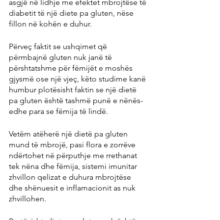
asgjë në lidhje me efektet mbrojtëse të 
diabetit të një diete pa gluten, nëse 
fillon në kohën e duhur.
Përveç faktit se ushqimet që 
përmbajnë gluten nuk janë të 
përshtatshme për fëmijët e moshës 
gjysmë ose një vjeç, këto studime kanë 
humbur plotësisht faktin se një dietë 
pa gluten është tashmë punë e nënës-
edhe para se fëmija të lindë.
Vetëm atëherë një dietë pa gluten 
mund të mbrojë, pasi flora e zorrëve 
ndërtohet në përputhje me rrethanat 
tek nëna dhe fëmija, sistemi imunitar 
zhvillon qelizat e duhura mbrojtëse 
dhe shënuesit e inflamacionit as nuk 
zhvillohen.