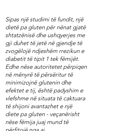
Sipas një studimi të fundit, një 
dietë pa gluten për nënat gjatë 
shtatzënisë dhe ushqyerjes me 
gji duhet të jetë në gjendje të 
zvogëlojë ndjeshëm rrezikun e 
diabetit të tipit 1 tek fëmijët. 
Edhe nëse autoritetet përpiqen 
në mënyrë të përsëritur të 
minimizojnë glutenin dhe 
efektet e tij, është padyshim e 
vlefshme në situata të caktuara 
të shijoni avantazhet e një 
diete pa gluten - veçanërisht 
nëse fëmija juaj mund të 
përfitojë nga ai