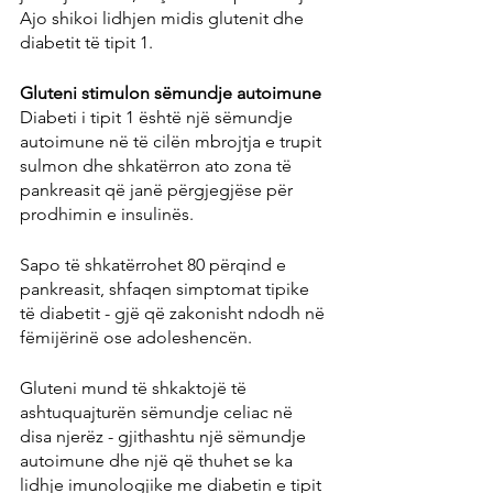
Ajo shikoi lidhjen midis glutenit dhe 
diabetit të tipit 1.
Gluteni stimulon sëmundje autoimune
Diabeti i tipit 1 është një sëmundje 
autoimune në të cilën mbrojtja e trupit 
sulmon dhe shkatërron ato zona të 
pankreasit që janë përgjegjëse për 
prodhimin e insulinës.
Sapo të shkatërrohet 80 përqind e 
pankreasit, shfaqen simptomat tipike 
të diabetit - gjë që zakonisht ndodh në 
fëmijërinë ose adoleshencën.
Gluteni mund të shkaktojë të 
ashtuquajturën sëmundje celiac në 
disa njerëz - gjithashtu një sëmundje 
autoimune dhe një që thuhet se ka 
lidhje imunologjike me diabetin e tipit 