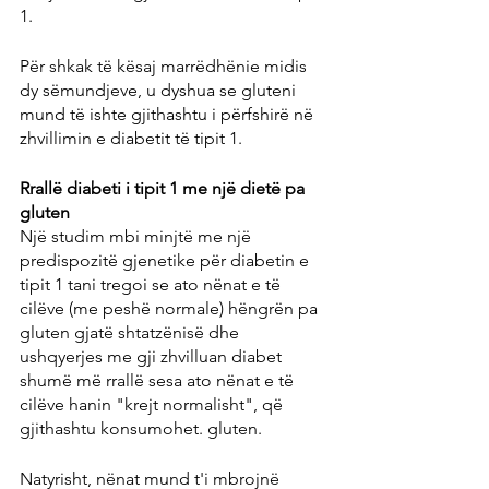
1.
Për shkak të kësaj marrëdhënie midis 
dy sëmundjeve, u dyshua se gluteni 
mund të ishte gjithashtu i përfshirë në 
zhvillimin e diabetit të tipit 1.
Rrallë diabeti i tipit 1 me një dietë pa 
gluten
Një studim mbi minjtë me një 
predispozitë gjenetike për diabetin e 
tipit 1 tani tregoi se ato nënat e të 
cilëve (me peshë normale) hëngrën pa 
gluten gjatë shtatzënisë dhe 
ushqyerjes me gji zhvilluan diabet 
shumë më rrallë sesa ato nënat e të 
cilëve hanin "krejt normalisht", që 
gjithashtu konsumohet. gluten.
Natyrisht, nënat mund t'i mbrojnë 