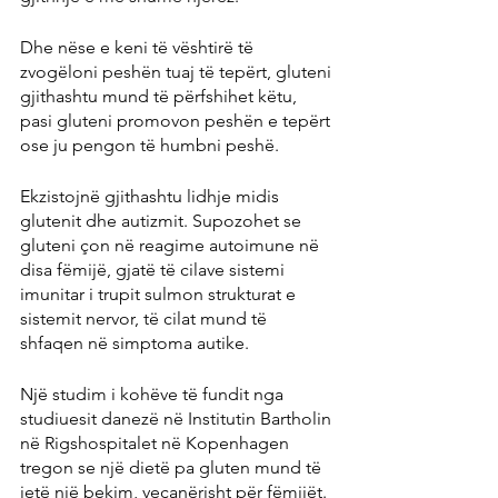
Dhe nëse e keni të vështirë të 
zvogëloni peshën tuaj të tepërt, gluteni 
gjithashtu mund të përfshihet këtu, 
pasi gluteni promovon peshën e tepërt 
ose ju pengon të humbni peshë.
Ekzistojnë gjithashtu lidhje midis 
glutenit dhe autizmit. Supozohet se 
gluteni çon në reagime autoimune në 
disa fëmijë, gjatë të cilave sistemi 
imunitar i trupit sulmon strukturat e 
sistemit nervor, të cilat mund të 
shfaqen në simptoma autike.
Një studim i kohëve të fundit nga 
studiuesit danezë në Institutin Bartholin 
në Rigshospitalet në Kopenhagen 
tregon se një dietë pa gluten mund të 
jetë një bekim, veçanërisht për fëmijët. 