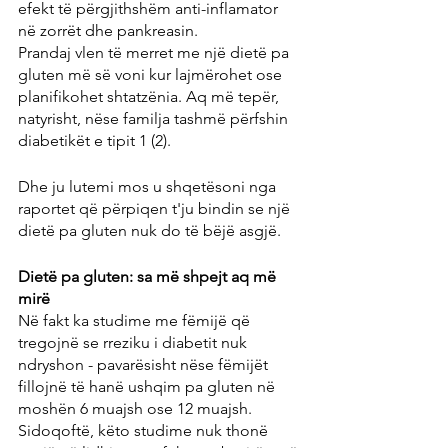
efekt të përgjithshëm anti-inflamator 
në zorrët dhe pankreasin.
Prandaj vlen të merret me një dietë pa 
gluten më së voni kur lajmërohet ose 
planifikohet shtatzënia. Aq më tepër, 
natyrisht, nëse familja tashmë përfshin 
diabetikët e tipit 1 (2).
Dhe ju lutemi mos u shqetësoni nga 
raportet që përpiqen t'ju bindin se një 
dietë pa gluten nuk do të bëjë asgjë.
Dietë pa gluten: sa më shpejt aq më 
mirë
Në fakt ka studime me fëmijë që 
tregojnë se rreziku i diabetit nuk 
ndryshon - pavarësisht nëse fëmijët 
fillojnë të hanë ushqim pa gluten në 
moshën 6 muajsh ose 12 muajsh. 
Sidoqoftë, këto studime nuk thonë 