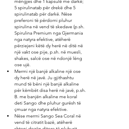
mëngjes dhe 1 kapsulë me darkë; 
5 spirulinatab për drekë dhe 5 
spirulinatab për darkë. Nëse 
preferoni të përdorni pluhur 
spirulina në vend të skedave (p.sh. 
Spirulina Premium nga Gjermania 
nga natyra efektive, atëherë 
përziejeni këtë dy herë në ditë në 
një vakt ose pije, p.sh. në muesli, 
shakes, salcë ose në ndonjë lëng 
ose ujë.
Merrni një banjë alkaline një ose 
dy herë në javë. Ju gjithashtu 
mund të bëni një banjë alkaline 
për këmbët disa herë në javë, p.sh. 
B. me banjën alkaline me koral 
deti Sango dhe pluhur gurësh të 
çmuar nga natyra efektive.
Nëse merrni Sango Sea Coral në 
vend të citratit bazë, atëherë 
shtoni dozën ditore të pluhurit 