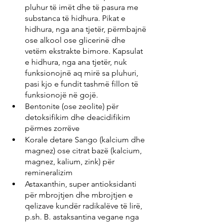
pluhur të imët dhe të pasura me 
substanca të hidhura. Pikat e 
hidhura, nga ana tjetër, përmbajnë 
ose alkool ose glicerinë dhe 
vetëm ekstrakte bimore. Kapsulat 
e hidhura, nga ana tjetër, nuk 
funksionojnë aq mirë sa pluhuri, 
pasi kjo e fundit tashmë fillon të 
funksionojë në gojë.
Bentonite (ose zeolite) për 
detoksifikim dhe deacidifikim 
përmes zorrëve
Korale detare Sango (kalcium dhe 
magnez) ose citrat bazë (kalcium, 
magnez, kalium, zink) për 
remineralizim
Astaxanthin, super antioksidanti 
për mbrojtjen dhe mbrojtjen e 
qelizave kundër radikalëve të lirë, 
p.sh. B. astaksantina vegane nga 