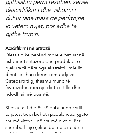
gjithashtu përmirësohen, sepse 
deacidifikimi dhe ushqimi i 
duhur janë masa që përfitojnë 
jo vetëm nyjet, por edhe të 
gjithë trupin.
Acidifikimi në artrozë
Dieta tipike perëndimore e bazuar në 
ushqimet shtazore dhe produktet e 
pjekura të bëra nga ekstrakti i miellit 
dihet se i hap derën sëmundjeve. 
Osteoartriti gjithashtu mund të 
favorizohet nga një dietë e tillë dhe 
ndodh si më poshtë:
Si rezultat i dietës së gabuar dhe stilit 
të jetës, trupi bëhet i pabalancuar gjatë 
shumë viteve - në shumë nivele. Për 
shembull, një çekuilibër në ekuilibrin 