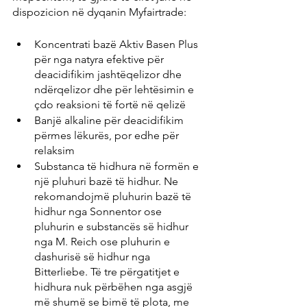
dispozicion në dyqanin Myfairtrade:
Koncentrati bazë Aktiv Basen Plus 
për nga natyra efektive për 
deacidifikim jashtëqelizor dhe 
ndërqelizor dhe për lehtësimin e 
çdo reaksioni të fortë në qelizë
Banjë alkaline për deacidifikim 
përmes lëkurës, por edhe për 
relaksim
Substanca të hidhura në formën e 
një pluhuri bazë të hidhur. Ne 
rekomandojmë pluhurin bazë të 
hidhur nga Sonnentor ose 
pluhurin e substancës së hidhur 
nga M. Reich ose pluhurin e 
dashurisë së hidhur nga 
Bitterliebe. Të tre përgatitjet e 
hidhura nuk përbëhen nga asgjë 
më shumë se bimë të plota, me 