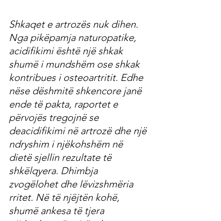
Shkaqet e artrozës nuk dihen. 
Nga pikëpamja naturopatike, 
acidifikimi është një shkak 
shumë i mundshëm ose shkak 
kontribues i osteoartritit. Edhe 
nëse dëshmitë shkencore janë 
ende të pakta, raportet e 
përvojës tregojnë se 
deacidifikimi në artrozë dhe një 
ndryshim i njëkohshëm në 
dietë sjellin rezultate të 
shkëlqyera. Dhimbja 
zvogëlohet dhe lëvizshmëria 
rritet. Në të njëjtën kohë, 
shumë ankesa të tjera 