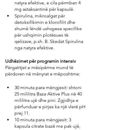
natyra efektive, e cila përmban 4 
mg astaksantinë për kapsulë.
Spirulina, mikroalgat për 
detoksifikimin e klorofilit dhe 
shumë lëndë ushqyese specifike 
për ushqimin plotësues të 
qelizave, p.sh. B. Skedat Spirulina 
nga natyra efektive.
Udhëzimet për programin intensiv
Përgatitjet e mësipërme mund të 
përdoren në mënyrat e mëposhtme:
30 minuta para mëngjesit: shtoni 
25 mililitra Baza Aktive Plus në 40 
mililitra ujë dhe pini. Zgjidhja e 
përfunduar e pirjes ka një vlerë pH 
prej 11.
10 minuta para mëngjesit: 3 
kapsula citrate bazë me pak ujë, 