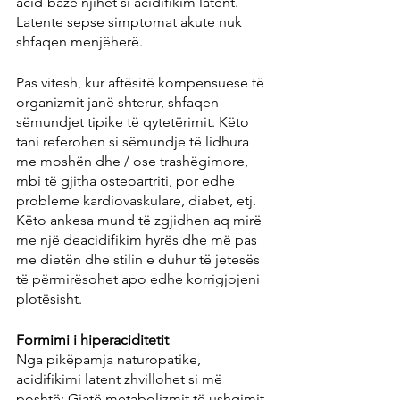
acid-bazë njihet si acidifikim latent. 
Latente sepse simptomat akute nuk 
shfaqen menjëherë.
Pas vitesh, kur aftësitë kompensuese të 
organizmit janë shterur, shfaqen 
sëmundjet tipike të qytetërimit. Këto 
tani referohen si sëmundje të lidhura 
me moshën dhe / ose trashëgimore, 
mbi të gjitha osteoartriti, por edhe 
probleme kardiovaskulare, diabet, etj. 
Këto ankesa mund të zgjidhen aq mirë 
me një deacidifikim hyrës dhe më pas 
me dietën dhe stilin e duhur të jetesës 
të përmirësohet apo edhe korrigjojeni 
plotësisht.
Formimi i hiperaciditetit
Nga pikëpamja naturopatike, 
acidifikimi latent zhvillohet si më 
poshtë: Gjatë metabolizmit të ushqimit 