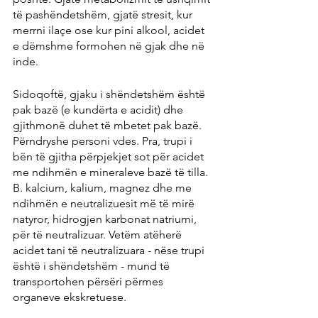
të pashëndetshëm, gjatë stresit, kur 
merrni ilaçe ose kur pini alkool, acidet 
e dëmshme formohen në gjak dhe në 
inde.
Sidoqoftë, gjaku i shëndetshëm është 
pak bazë (e kundërta e acidit) dhe 
gjithmonë duhet të mbetet pak bazë. 
Përndryshe personi vdes. Pra, trupi i 
bën të gjitha përpjekjet sot për acidet 
me ndihmën e mineraleve bazë të tilla. 
B. kalcium, kalium, magnez dhe me 
ndihmën e neutralizuesit më të mirë 
natyror, hidrogjen karbonat natriumi, 
për të neutralizuar. Vetëm atëherë 
acidet tani të neutralizuara - nëse trupi 
është i shëndetshëm - mund të 
transportohen përsëri përmes 
organeve ekskretuese.