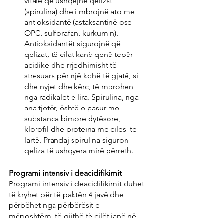
vitale që ushqejnë qelizat 
(spirulina) dhe i mbrojnë ato me 
antioksidantë (astaksantinë ose 
OPC, sulforafan, kurkumin). 
Antioksidantët sigurojnë që 
qelizat, të cilat kanë qenë tepër 
acidike dhe rrjedhimisht të 
stresuara për një kohë të gjatë, si 
dhe nyjet dhe kërc, të mbrohen 
nga radikalet e lira. Spirulina, nga 
ana tjetër, është e pasur me 
substanca bimore dytësore, 
klorofil dhe proteina me cilësi të 
lartë. Prandaj spirulina siguron 
qeliza të ushqyera mirë përreth.
Programi intensiv i deacidifikimit
Programi intensiv i deacidifikimit duhet 
të kryhet për të paktën 4 javë dhe 
përbëhet nga përbërësit e 
mëposhtëm, të gjithë të cilët janë në 