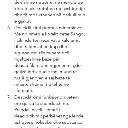
dëmshme në zorrë, në mënyrë që 
këto të ekskretohen me jashtëqitje 
dhe të mos kthehen në qarkullimin 
e gjakut.
Deacidifikimi përmes mineraleve: 
Me ndihmën e koralit detar Sango, 
i cili ndërton rezervat e kalciumit 
dhe magnezit në trup dhe i 
siguron qelizës minerale të 
mjaftueshme bazë për 
deacidifikim dhe rigjenerim, çdo 
qelizë individuale tani mund të 
ruajë gjendjen e saj bazë të 
rimarrë shumë më lehtë në 
afatgjatë.
Deacidifikimi funksionon vetëm 
me qeliza të shëndetshme. 
Prandaj, niveli i shtatë i 
deacidifikimit përbëhet nga lëndë 
ushqyese holistike dhe substanca 