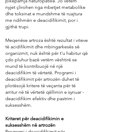
pikëpamja naturopatike. Jo vetëm 
nyjet çlirohen nga mbetjet metabolike 
dhe toksinat e mundshme të ruajtura 
me ndihmën e deacidifikimit, por i 
gjithë trupi.
Meqenëse artroza është rezultat i viteve 
të acidifikimit dhe mbingarkesës së 
organizmit, nuk është për t'u habitur që 
çdo pluhur bazë vetëm vështirë se 
mund të kontribuojë në një 
deacidifikim të vërtetë. Programi i 
deacidifikimit për artrozën duhet të 
plotësojë kritere të veçanta për të 
arritur në të vërtetë qëllimin e synuar - 
deacidifikim efektiv dhe pastrim i 
suksesshëm.
Kriteret për deacidifikimin e 
suksesshëm në artrozën
Programi i deacidifikimit për 