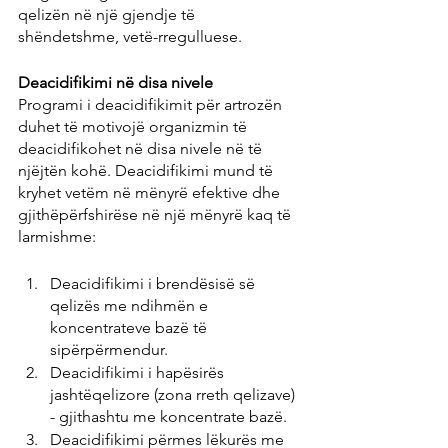
qelizën në një gjendje të 
shëndetshme, vetë-rregulluese.
Deacidifikimi në disa nivele
Programi i deacidifikimit për artrozën 
duhet të motivojë organizmin të 
deacidifikohet në disa nivele në të 
njëjtën kohë. Deacidifikimi mund të 
kryhet vetëm në mënyrë efektive dhe 
gjithëpërfshirëse në një mënyrë kaq të 
larmishme:
Deacidifikimi i brendësisë së 
qelizës me ndihmën e 
koncentrateve bazë të 
sipërpërmendur.
Deacidifikimi i hapësirës 
jashtëqelizore (zona rreth qelizave) 
- gjithashtu me koncentrate bazë.
Deacidifikimi përmes lëkurës me 