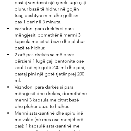
pastaj vendosni një çerek lugë çaji 
pluhur bazë të hidhur në gojën 
tuaj, pështyni mirë dhe gëlltisni 
pas 1 deri në 3 minuta.
Vazhdoni para drekës si para 
mëngjesit, domethënë merrni 3 
kapsula me citrat bazë dhe pluhur 
bazë të hidhur.
2 orë pas drekës sa më parë: 
përzieni 1 lugë çaji bentonite ose 
zeolit ​​në një gotë 200 ml dhe pini, 
pastaj pini një gotë tjetër prej 200 
ml.
Vazhdoni para darkës si para 
mëngjesit dhe drekës, domethënë 
merrni 3 kapsula me citrat bazë 
dhe pluhur bazë të hidhur.
Merrni astaksantinë dhe spirulinë 
me vakte (në mes ose menjëherë 
pas): 1 kapsulë astaksantinë me 