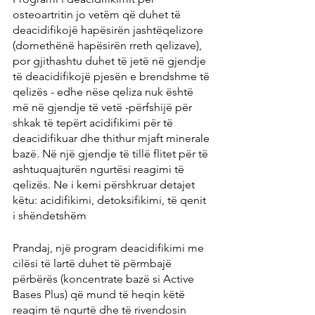
osteoartritin jo vetëm që duhet të 
deacidifikojë hapësirën jashtëqelizore 
(domethënë hapësirën rreth qelizave), 
por gjithashtu duhet të jetë në gjendje 
të deacidifikojë pjesën e brendshme të 
qelizës - edhe nëse qeliza nuk është 
më në gjendje të vetë -përfshijë për 
shkak të tepërt acidifikimi për të 
deacidifikuar dhe thithur mjaft minerale 
bazë. Në një gjendje të tillë flitet për të 
ashtuquajturën ngurtësi reagimi të 
qelizës. Ne i kemi përshkruar detajet 
këtu: acidifikimi, detoksifikimi, të qenit 
i shëndetshëm
Prandaj, një program deacidifikimi me 
cilësi të lartë duhet të përmbajë 
përbërës (koncentrate bazë si Active 
Bases Plus) që mund të heqin këtë 
reagim të ngurtë dhe të rivendosin 