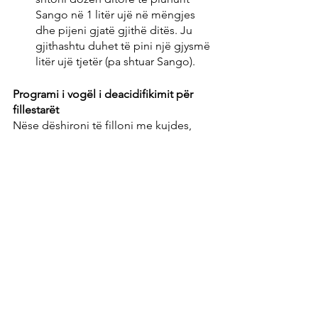
Sango në 1 litër ujë në mëngjes 
dhe pijeni gjatë gjithë ditës. Ju 
gjithashtu duhet të pini një gjysmë 
litër ujë tjetër (pa shtuar Sango).
Programi i vogël i deacidifikimit për 
fillestarët
Nëse dëshironi të filloni me kujdes, 
mund të përdorni edhe programin e 
vogël të deacidifikimit. Ajo gjithashtu 
kryhet gjatë një periudhe prej 4 javësh 
dhe përbëhet nga këto tre përbërës:
Koncentrati bazë Aktiv Basen Plus 
për deacidifikim jashtëqelizor dhe 
ndërqelizor dhe për lehtësimin e 
çdo reagimi të ngurtë të qelizës
Astaxanthin, super antioksidanti 
për mbrojtjen dhe mbrojtjen e 
qelizave kundër radikalëve të lirë