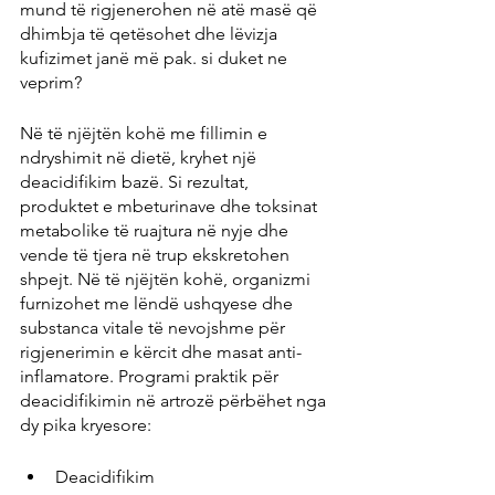
mund të rigjenerohen në atë masë që 
dhimbja të qetësohet dhe lëvizja 
kufizimet janë më pak. si duket ne 
veprim?
Në të njëjtën kohë me fillimin e 
ndryshimit në dietë, kryhet një 
deacidifikim bazë. Si rezultat, 
produktet e mbeturinave dhe toksinat 
metabolike të ruajtura në nyje dhe 
vende të tjera në trup ekskretohen 
shpejt. Në të njëjtën kohë, organizmi 
furnizohet me lëndë ushqyese dhe 
substanca vitale të nevojshme për 
rigjenerimin e kërcit dhe masat anti-
inflamatore. Programi praktik për 
deacidifikimin në artrozë përbëhet nga 
dy pika kryesore:
Deacidifikim