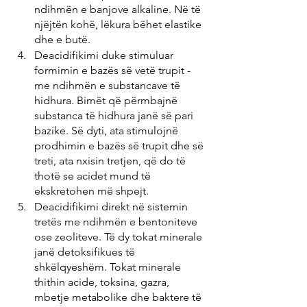
ndihmën e banjove alkaline. Në të 
njëjtën kohë, lëkura bëhet elastike 
dhe e butë.
Deacidifikimi duke stimuluar 
formimin e bazës së vetë trupit - 
me ndihmën e substancave të 
hidhura. Bimët që përmbajnë 
substanca të hidhura janë së pari 
bazike. Së dyti, ata stimulojnë 
prodhimin e bazës së trupit dhe së 
treti, ata nxisin tretjen, që do të 
thotë se acidet mund të 
ekskretohen më shpejt.
Deacidifikimi direkt në sistemin 
tretës me ndihmën e bentoniteve 
ose zeoliteve. Të dy tokat minerale 
janë detoksifikues të 
shkëlqyeshëm. Tokat minerale 
thithin acide, toksina, gazra, 
mbetje metabolike dhe baktere të 