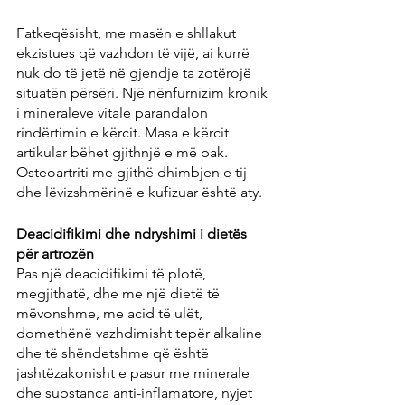
Fatkeqësisht, me masën e shllakut 
ekzistues që vazhdon të vijë, ai kurrë 
nuk do të jetë në gjendje ta zotërojë 
situatën përsëri. Një nënfurnizim kronik 
i mineraleve vitale parandalon 
rindërtimin e kërcit. Masa e kërcit 
artikular bëhet gjithnjë e më pak. 
Osteoartriti me gjithë dhimbjen e tij 
dhe lëvizshmërinë e kufizuar është aty.
Deacidifikimi dhe ndryshimi i dietës 
për artrozën
Pas një deacidifikimi të plotë, 
megjithatë, dhe me një dietë të 
mëvonshme, me acid të ulët, 
domethënë vazhdimisht tepër alkaline 
dhe të shëndetshme që është 
jashtëzakonisht e pasur me minerale 
dhe substanca anti-inflamatore, nyjet 