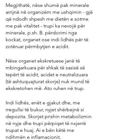
Megjithatë, nëse shumë pak minerale 
arrijnë në organizëm me ushqimin - gjë 
që ndodh shpesh me dietën e sotme 
me pak vitalitet - trupi ka nevojë për 
minerale, p.sh. B. përdorimi nga 
kockat, organet ose indi lidhës për të 
zotëruar përmbytjen e acidit.
Nëse organet ekskretuese janë të 
mbingarkuara për shkak të sasisë së 
tepërt të acidit, acidet e neutralizuara 
(të ashtuquajturat skorje) nuk mund të 
ekskretohen më. Ato ruhen në trup.
Indi lidhës, enët e gjakut dhe, me 
rregullsi të bukur, nyjet shërbejnë si 
depozita. Skorjet prishin metabolizmin 
në nyje dhe trupi përpiqet të nxjerrë 
trupat e huaj. Ai e bën këtë me 
ndihmën e inflamacionit.