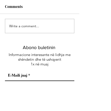
Comments
Write a comment...
Green Smoothie -
Eliksiri i Artë:
Energjia e gjelbër
me erëza delikat
kënaqësi të sofi
Abono buletinin
Informacione interesante në lidhje me
shëndetin dhe të ushqyerit
1x në muaj
Abono buletinin e recetave
Abonohu