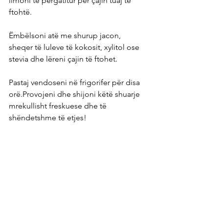
limoni të përgatitur për çajin tuaj të 
ftohtë. 
Ëmbëlsoni atë me shurup jacon, 
sheqer të luleve të kokosit, xylitol ose 
stevia dhe lëreni çajin të ftohet.
Pastaj vendoseni në frigorifer për disa 
orë.Provojeni dhe shijoni këtë shuarje 
mrekullisht freskuese dhe të 
shëndetshme të etjes!