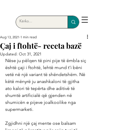
Aug 13, 2021
1 min read
Çaj i ftohtë- receta bazë
Updated:
Oct 31, 2021
Nëse ju pëlqen të pini pije të ëmbla siç 
është çaji i ftohtë, lehtë mund t’i bëni 
vetë në një variant të shëndetshëm. Në 
këtë mënyrë ju anashkaloni të gjitha 
ato kalori të tepërta dhe aditivë të 
shumtë artificialë që gjenden në 
shumicën e pijeve joalkoolike nga 
supermarketi.
Zgjidhni një çaj mente ose balsam 