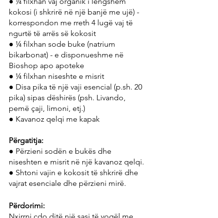
● ¼ filxhan vaj organik i lëngshëm 
kokosi (i shkrirë në një banjë me ujë) - 
korrespondon me rreth 4 lugë vaj të 
ngurtë të arrës së kokosit
● ¼ filxhan sode buke (natrium 
bikarbonat) - e disponueshme në 
Bioshop apo apoteke
● ¼ filxhan niseshte e misrit
● Disa pika të një vaji esencial (p.sh. 20 
pika) sipas dëshirës (psh. Livando, 
pemë çaji, limoni, etj.)
● Kavanoz qelqi me kapak
Përgatitja:
● Përzieni sodën e bukës dhe 
niseshten e misrit në një kavanoz qelqi. 
● Shtoni vajin e kokosit të shkrirë dhe 
vajrat esenciale dhe përzieni mirë.
Përdorimi:
Nxirrni çdo ditë një sasi të vogël me 