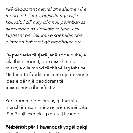
Një deodorant natyral dhe shume i lire 
mund të bëhet lehtësisht nga vaji i 
kokosit, i cili natyrisht nuk përmban as 
aluminidhe as kimikate të tjera, i cili 
kujdeset për lëkurën e sqetullës dhe 
eliminon bakteret që prodhojnë erë.
Dy përbërës të tjerë janë sode buke, e 
cila thith aromat, dhe niseshtën e 
misrit, e cila mund të thithë lagështinë. 
Në fund të fundit, ne kemi një përzierje 
ideale për një deodorant të 
besueshëm dhe efektiv.
Për aromën e dëshiruar, gjithashtu 
mund të shtoni një ose më shumë pika 
të një vaji esencial, p.sh. vaj livando
Përbërësit për 1 kavanoz të vogël qelqi: 