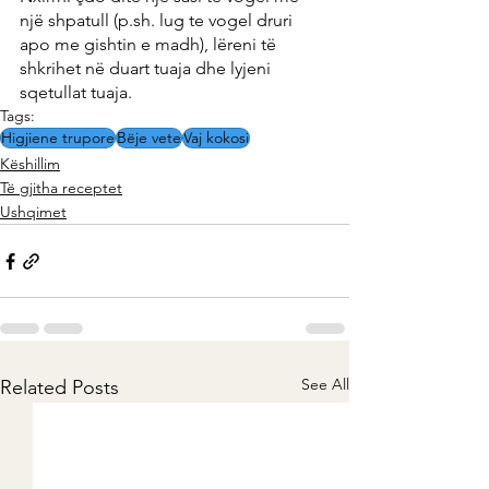
një shpatull (p.sh. lug te vogel druri 
apo me gishtin e madh), lëreni të 
shkrihet në duart tuaja dhe lyjeni 
sqetullat tuaja.
Tags:
Higjiene trupore
Bëje vete
Vaj kokosi
Këshillim
Të gjitha receptet
Ushqimet
See All
Related Posts