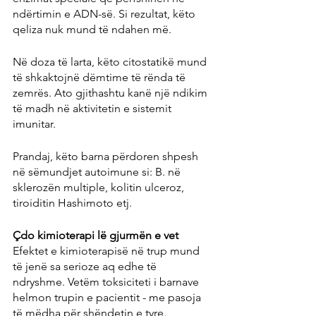
ndërtimin e ADN-së. Si rezultat, këto 
qeliza nuk mund të ndahen më.
Në doza të larta, këto citostatikë mund 
të shkaktojnë dëmtime të rënda të 
zemrës. Ato gjithashtu kanë një ndikim 
të madh në aktivitetin e sistemit 
imunitar.
Prandaj, këto barna përdoren shpesh 
në sëmundjet autoimune si: B. në 
sklerozën multiple, kolitin ulceroz, 
tiroiditin Hashimoto etj.
Çdo kimioterapi lë gjurmën e vet
Efektet e kimioterapisë në trup mund 
të jenë sa serioze aq edhe të 
ndryshme. Vetëm toksiciteti i barnave 
helmon trupin e pacientit - me pasoja 
të mëdha për shëndetin e tyre.