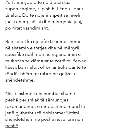
Përfshini çdo ditë në dietën tuaj 
superushqime, si p.sh B. Lëngu i barit 
të elbit. Do të ndjeni shpejt se niveli 
juaj i energjisë, si dhe mirëqenia juaj, 
po rritet vazhdimisht.
Bari i elbit ka një efekt shumë shërues 
në sistemin e tretjes dhe në mënyrë 
specifike ndihmon në rigjenerimin e 
mukozës së dëmtuar të zorrëve. Përveç 
kësaj, bari i elbit ofron antioksidantë të 
rëndësishëm që mbrojnë qelizat e 
shëndetshme.
Nëse tashmë keni humbur shumë 
peshë për shkak të sëmundjes, 
rekomandimet e mëposhtme mund të 
jenë gjithashtu të dobishme: 
Shtimi i 
shëndetshëm në peshë nëse jeni nën 
peshë
.