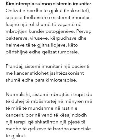
Kimioterapia sulmon sistemin imunitar
Qelizat e bardha të gjakut (leukocitet), 
si pjesë thelbësore e sistemit imunitar, 
luajnë një rol shumë të veçantë në 
mbrojtjen kundër patogjenëve. Përveç 
baktereve, viruseve, kërpudhave dhe 
helmeve të të gjitha llojeve, këto 
përfshijnë edhe qelizat tumorale.
Prandaj, sistemi imunitar i një pacienti 
me kancer sfidohet jashtëzakonisht 
shumë edhe para kimioterapisë.
Normalisht, sistemi mbrojtës i trupit do 
të duhej të mbështetej në mënyrën më 
të mirë të mundshme në rastin e 
kancerit, por në vend të kësaj ndodh 
një terapi që shkatërron një pjesë të 
madhe të qelizave të bardha esenciale 
të gjakut.