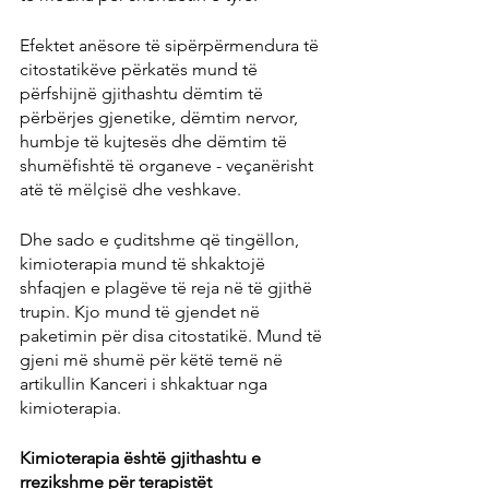
Efektet anësore të sipërpërmendura të 
citostatikëve përkatës mund të 
përfshijnë gjithashtu dëmtim të 
përbërjes gjenetike, dëmtim nervor, 
humbje të kujtesës dhe dëmtim të 
shumëfishtë të organeve - veçanërisht 
atë të mëlçisë dhe veshkave.
Dhe sado e çuditshme që tingëllon, 
kimioterapia mund të shkaktojë 
shfaqjen e plagëve të reja në të gjithë 
trupin. Kjo mund të gjendet në 
paketimin për disa citostatikë. Mund të 
gjeni më shumë për këtë temë në 
artikullin Kanceri i shkaktuar nga 
kimioterapia.
Kimioterapia është gjithashtu e 
rrezikshme për terapistët