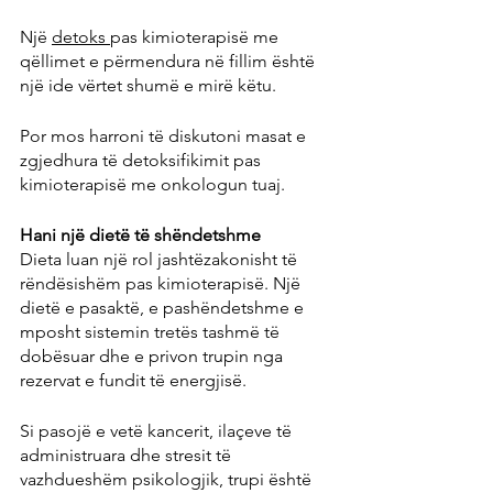
Një 
detoks 
pas kimioterapisë me 
qëllimet e përmendura në fillim është 
një ide vërtet shumë e mirë këtu.
Por mos harroni të diskutoni masat e 
zgjedhura të detoksifikimit pas 
kimioterapisë me onkologun tuaj.
Hani një dietë të shëndetshme
Dieta luan një rol jashtëzakonisht të 
rëndësishëm pas kimioterapisë. Një 
dietë e pasaktë, e pashëndetshme e 
mposht sistemin tretës tashmë të 
dobësuar dhe e privon trupin nga 
rezervat e fundit të energjisë.
Si pasojë e vetë kancerit, ilaçeve të 
administruara dhe stresit të 
vazhdueshëm psikologjik, trupi është 