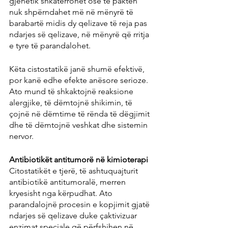
gjenetik shkatërrohet ose të paktën 
nuk shpërndahet më në mënyrë të 
barabartë midis dy qelizave të reja pas 
ndarjes së qelizave, në mënyrë që rritja 
e tyre të parandalohet.
Këta cistostatikë janë shumë efektivë, 
por kanë edhe efekte anësore serioze. 
Ato mund të shkaktojnë reaksione 
alergjike, të dëmtojnë shikimin, të 
çojnë në dëmtime të rënda të dëgjimit 
dhe të dëmtojnë veshkat dhe sistemin 
nervor.
Antibiotikët antitumorë në kimioterapi
Citostatikët e tjerë, të ashtuquajturit 
antibiotikë antitumoralë, merren 
kryesisht nga kërpudhat. Ato 
parandalojnë procesin e kopjimit gjatë 
ndarjes së qelizave duke çaktivizuar 
enzimat speciale që përfshihen në 