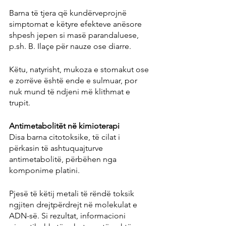
Barna të tjera që kundërveprojnë 
simptomat e këtyre efekteve anësore 
shpesh jepen si masë parandaluese, 
p.sh. B. Ilaçe për nauze ose diarre.
Këtu, natyrisht, mukoza e stomakut ose 
e zorrëve është ende e sulmuar, por 
nuk mund të ndjeni më klithmat e 
trupit.
Antimetabolitët në kimioterapi
Disa barna citotoksike, të cilat i 
përkasin të ashtuquajturve 
antimetabolitë, përbëhen nga 
komponime platini.
Pjesë të këtij metali të rëndë toksik 
ngjiten drejtpërdrejt në molekulat e 
ADN-së. Si rezultat, informacioni 