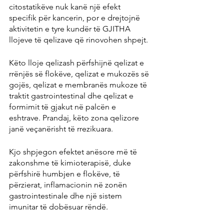
citostatikëve nuk kanë një efekt 
specifik për kancerin, por e drejtojnë 
aktivitetin e tyre kundër të GJITHA 
llojeve të qelizave që rinovohen shpejt.
Këto lloje qelizash përfshijnë qelizat e 
rrënjës së flokëve, qelizat e mukozës së 
gojës, qelizat e membranës mukoze të 
traktit gastrointestinal dhe qelizat e 
formimit të gjakut në palcën e 
eshtrave. Prandaj, këto zona qelizore 
janë veçanërisht të rrezikuara.
Kjo shpjegon efektet anësore më të 
zakonshme të kimioterapisë, duke 
përfshirë humbjen e flokëve, të 
përzierat, inflamacionin në zonën 
gastrointestinale dhe një sistem 
imunitar të dobësuar rëndë.