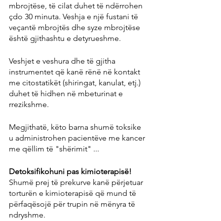
mbrojtëse, të cilat duhet të ndërrohen 
çdo 30 minuta. Veshja e një fustani të 
veçantë mbrojtës dhe syze mbrojtëse 
është gjithashtu e detyrueshme.
Veshjet e veshura dhe të gjitha 
instrumentet që kanë rënë në kontakt 
me citostatikët (shiringat, kanulat, etj.) 
duhet të hidhen në mbeturinat e 
rrezikshme.
Megjithatë, këto barna shumë toksike 
u administrohen pacientëve me kancer 
me qëllim të "shërimit" ...
Detoksifikohuni pas kimioterapisë!
Shumë prej të prekurve kanë përjetuar 
torturën e kimioterapisë që mund të 
përfaqësojë për trupin në mënyra të 
ndryshme.