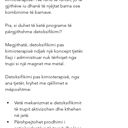
gjithëve iu dhanë të njëjtat barna ose 
kombinime të barnave.
Pra, si duhet të ketë programe të 
përgjithshme detoksifikimi?
Megjithatë, detoksifikimi pas 
kimioterapisë ndjek një koncept tjetër. 
Ilaçi i administruar nuk tërhiqet nga 
trupi si një magnet me metal.
Detoksifikimi pas kimioterapisë, nga 
ana tjetër, kryhet me qëllimet e 
mëposhtme:
Vetë mekanizmat e detoksifikimit 
të trupit aktivizohen dhe kthehen 
në jetë.
Përshpejtohet prodhimi i 