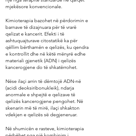
mjekësore konvencionale.
Kimioterapia bazohet në përdorimin e 
barnave të dizajnuara për të vrarë 
qelizat e kancerit. Efekti i të 
ashtuquajturave citostatikë ka për 
qëllim bërthamën e qelizës, ku qendra 
e kontrollit dhe në këtë mënyrë edhe 
materiali gjenetik (ADN) i qelizës 
kancerogjene do të shkatërrohet.
Nëse ilaçi arrin të dëmtojë ADN-në 
(acidi deoksiribonukleik), ndarja 
anormale e shpejtë e qelizave të 
qelizës kancerogjene pengohet. Në 
skenarin më të mirë, ilaçi shkakton 
vdekjen e qelizës së degjeneruar.
Në shumicën e rasteve, kimioterapia 
përbëhet nga një kombinim i 