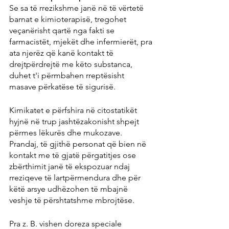
Se sa të rrezikshme janë në të vërtetë 
barnat e kimioterapisë, tregohet 
veçanërisht qartë nga fakti se 
farmacistët, mjekët dhe infermierët, pra 
ata njerëz që kanë kontakt të 
drejtpërdrejtë me këto substanca, 
duhet t'i përmbahen rreptësisht 
masave përkatëse të sigurisë.
Kimikatet e përfshira në citostatikët 
hyjnë në trup jashtëzakonisht shpejt 
përmes lëkurës dhe mukozave. 
Prandaj, të gjithë personat që bien në 
kontakt me të gjatë përgatitjes ose 
zbërthimit janë të ekspozuar ndaj 
rreziqeve të lartpërmendura dhe për 
këtë arsye udhëzohen të mbajnë 
veshje të përshtatshme mbrojtëse.
Pra z. B. vishen doreza speciale 