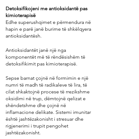
Detoksifikojeni me antioksidantë pas 
kimioterapisë
Edhe superushqimet e përmendura në 
hapin e parë janë burime të shkëlqyera 
antioksidantësh.
Antioksidantët janë një nga 
komponentët më të rëndësishëm të 
detoksifikimit pas kimioterapisë.
Sepse barnat çojnë në formimin e një 
numri të madh të radikaleve të lira, të 
cilat shkaktojnë procese të rrezikshme 
oksidimi në trup, dëmtojnë qelizat e 
shëndetshme dhe çojnë në 
inflamacione delikate. Sistemi imunitar 
është jashtëzakonisht i stresuar dhe 
rigjenerimi i trupit pengohet 
jashtëzakonisht.