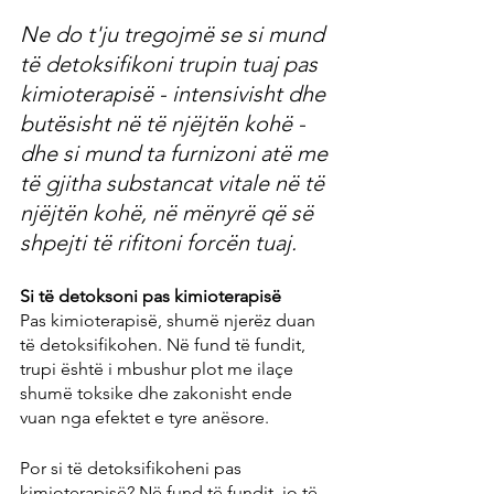
Ne do t'ju tregojmë se si mund 
të detoksifikoni trupin tuaj pas 
kimioterapisë - intensivisht dhe 
butësisht në të njëjtën kohë - 
dhe si mund ta furnizoni atë me 
të gjitha substancat vitale në të 
njëjtën kohë, në mënyrë që së 
shpejti të rifitoni forcën tuaj.
Si të detoksoni pas kimioterapisë
Pas kimioterapisë, shumë njerëz duan 
të detoksifikohen. Në fund të fundit, 
trupi është i mbushur plot me ilaçe 
shumë toksike dhe zakonisht ende 
vuan nga efektet e tyre anësore.
Por si të detoksifikoheni pas 
kimioterapisë? Në fund të fundit, jo të 