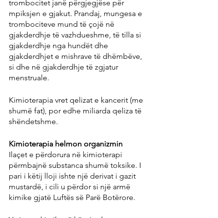
trombocitet janë përgjegjëse për 
mpiksjen e gjakut. Prandaj, mungesa e 
trombociteve mund të çojë në 
gjakderdhje të vazhdueshme, të tilla si 
gjakderdhje nga hundët dhe 
gjakderdhjet e mishrave të dhëmbëve, 
si dhe në gjakderdhje të zgjatur 
menstruale.
Kimioterapia vret qelizat e kancerit (me 
shumë fat), por edhe miliarda qeliza të 
shëndetshme.
Kimioterapia helmon organizmin
Ilaçet e përdorura në kimioterapi 
përmbajnë substanca shumë toksike. I 
pari i këtij lloji ishte një derivat i gazit 
mustardë, i cili u përdor si një armë 
kimike gjatë Luftës së Parë Botërore.