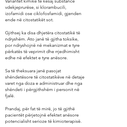
Variantet kimike të kësaj substance 
vdekjeprurëse, si klorambucili, 
izofamidi ose ciklofosfamidi, gjenden 
ende në citostatikët sot.
Gjithsej ka disa dhjetëra citostatikë të 
ndryshëm. Ato janë të gjitha toksike, 
por ndryshojnë në mekanizmat e tyre 
përkatës të veprimit dhe rrjedhimisht 
edhe në efektet e tyre anësore.
Sa të theksuara janë pasojat 
shëndetësore të citostatikëve në detaje 
varet nga doza e administruar dhe nga 
shëndeti i përgjithshëm i personit në 
fjalë.
Prandaj, për fat të mirë, jo të gjithë 
pacientët përjetojnë efektet anësore 
potencialisht serioze të kimioterapisë.