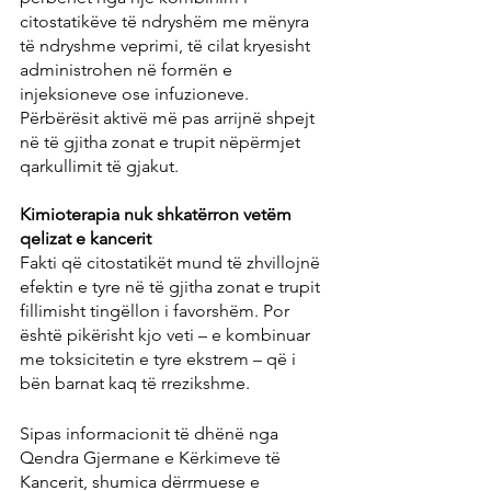
citostatikëve të ndryshëm me mënyra 
të ndryshme veprimi, të cilat kryesisht 
administrohen në formën e 
injeksioneve ose infuzioneve. 
Përbërësit aktivë më pas arrijnë shpejt 
në të gjitha zonat e trupit nëpërmjet 
qarkullimit të gjakut.
Kimioterapia nuk shkatërron vetëm 
qelizat e kancerit
Fakti që citostatikët mund të zhvillojnë 
efektin e tyre në të gjitha zonat e trupit 
fillimisht tingëllon i favorshëm. Por 
është pikërisht kjo veti – e kombinuar 
me toksicitetin e tyre ekstrem – që i 
bën barnat kaq të rrezikshme.
Sipas informacionit të dhënë nga 
Qendra Gjermane e Kërkimeve të 
Kancerit, shumica dërrmuese e 