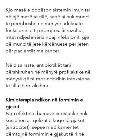
Kjo masë e dobëson sistemin imunitar 
në një masë të tillë, saqë ai nuk mund 
të përmbushë në mënyrë adekuate 
funksionin e tij mbrojtës. Si rezultat, 
rritet ndjeshmëria ndaj infeksionit, gjë 
që mund të jetë kërcënuese për jetën 
për pacientët me kancer.
Në disa raste, antibiotikët tani 
përshkruhen në mënyrë profilaktike në 
mënyrë që të mos ndodhin infeksione 
të tilla të rrezikshme.
Kimioterapia ndikon në formimin e 
gjakut
Nga efektet e barnave citostatike nuk 
kursehen as qelizat e kuqe të gjakut 
(eritrocitet), sepse medikamentet 
dëmtojnë formimin e gjakut të ri në 