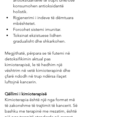
antioksidantëve të trupit dhe/ose 
konsumohen antioksidantë 
holistik.
Rigjenerimi i indeve të dëmtuara 
mbështetet.
Forcohet sistemi imunitar.
Toksinat ekzistuese lidhen 
gradualisht dhe shkarkohen.
Megjithatë, përpara se të futemi në 
detoksifikimin aktual pas 
kimioterapisë, le të hedhim një 
vështrim në vetë kimioterapinë dhe 
çfarë ndodh në trup ndërsa ilaçet 
luftojnë kancerin.
Qëllimi i kimioterapisë
Kimioterapia është një nga format më 
të zakonshme të trajtimit të kancerit. Së 
bashku me terapinë me rrezatim, është 
një nga terapitë standarde në qarqet 