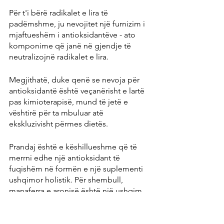
Për t'i bërë radikalet e lira të 
padëmshme, ju nevojitet një furnizim i 
mjaftueshëm i antioksidantëve - ato 
komponime që janë në gjendje të 
neutralizojnë radikalet e lira.
Megjithatë, duke qenë se nevoja për 
antioksidantë është veçanërisht e lartë 
pas kimioterapisë, mund të jetë e 
vështirë për ta mbuluar atë 
ekskluzivisht përmes dietës.
Prandaj është e këshillueshme që të 
merrni edhe një antioksidant të 
fuqishëm në formën e një suplementi 
ushqimor holistik. Për shembull, 
manaferra e aronisë është një ushqim 
me efekt të fortë antioksidues. Mund 
të pihet edhe në formë të shtrydhur si 
lëng.