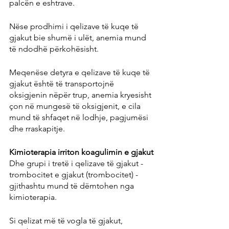
palcën e eshtrave.
Nëse prodhimi i qelizave të kuqe të 
gjakut bie shumë i ulët, anemia mund 
të ndodhë përkohësisht.
Meqenëse detyra e qelizave të kuqe të 
gjakut është të transportojnë 
oksigjenin nëpër trup, anemia kryesisht 
çon në mungesë të oksigjenit, e cila 
mund të shfaqet në lodhje, pagjumësi 
dhe rraskapitje.
Kimioterapia irriton koagulimin e gjakut
Dhe grupi i tretë i qelizave të gjakut - 
trombocitet e gjakut (trombocitet) - 
gjithashtu mund të dëmtohen nga 
kimioterapia.
Si qelizat më të vogla të gjakut, 