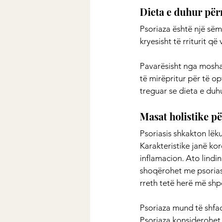
Dieta e duhur për
Psoriaza është një sëm
kryesisht të rriturit q
Pavarësisht nga mosha 
të mirëpritur për të o
treguar se dieta e duh
Masat holistike pë
Psoriasis shkakton lëk
Karakteristike janë kor
inflamacion. Ato lindi
shoqërohet me psoriasi
rreth tetë herë më shp
Psoriaza mund të shfaq
Psoriaza konsiderohet