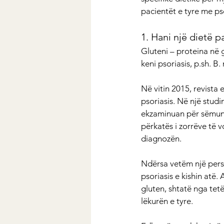
pacientët e tyre me pso
1. Hani një dietë p
Gluteni – proteina në g
keni psoriasis, p.sh. B.
Në vitin 2015, revista
psoriasis. Në një stud
ekzaminuan për sëmundj
përkatës i zorrëve të v
diagnozën.
Ndërsa vetëm një perso
psoriasis e kishin atë.
gluten, shtatë nga tet
lëkurën e tyre.