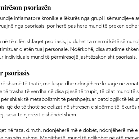
mirëson psoriazën
undje inflamatore kronike e lëkurës nga grupi i sëmundjeve 
ë vuajnë nga psoriasis, por herë pas here mund të preken edhe 
në të cilën shfaqet psoriasis, ju duhet ta merrni këtë sëmundj
ptimizuar dietën tuaj personale. Ndërkohë, disa studime shke
ur individuale mund të përmirësojë jashtëzakonisht psoriasis.
r psoriasis
urë shumë të thatë, me luspa dhe ndonjëherë kruarje në zonat 
e të trasha të verdha në disa pjesë të trupit, të cilat mund t
n për shkak të metabolizmit të përshpejtuar patologjik të lëkur
s, që do të thotë se qelizat në shtresën e sipërme të lëkurës 
ejt sesa te njerëzit e shëndetshëm.
et në faza, d.m.th. ndonjëherë më e dobët, ndonjëherë më e 
 e pashërueshme. Megjithatë, mund të ndikohet në atë mënyr