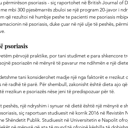
shtu përmirëson psoriasis - siç raportohet në British Journal o
me mbi 300 pjesëmarrës zbuloi se një program 20-javor i ndr
m që rezultoi në humbje peshe te pacienti me psoriasis mbip
lamacionin në psoriasis, duke çuar në një ulje të peshës, përmi
ve.
ë psoriasis
vetëm përvojë praktike, por tani studimet e para shkencore tr
sojnë psoriazën në mënyrë të pavarur me ndihmën e një diete 
detshme tani konsiderohet madje një nga faktorët e rrezikut 
is në radhë të parë. Për shembull, zakonisht është dieta ajo që
rtë rrezikun e psoriazës nëse jeni të predispozuar për të.
t peshës, një ndryshim i synuar në dietë është një mënyrë e sh
 psoriasis, siç raportuan studiuesit në korrik 2016 në Revistë
e Shëndetit Publik. Studiuesit në Universitetin e Napolit ofroj
mjekët në mënyrë që ata të mund të ofrojnë këshilla të dobis