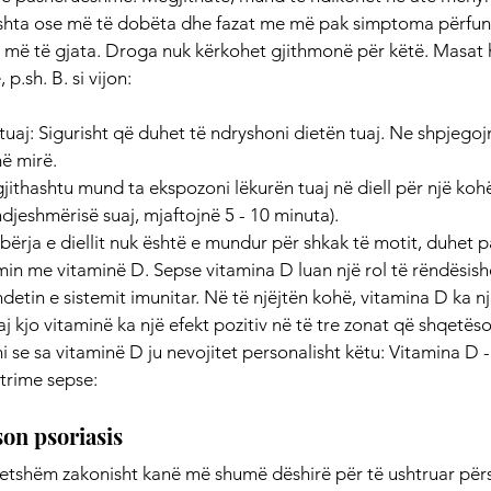
hta ose më të dobëta dhe fazat me më pak simptoma përfund
më të gjata. Droga nuk kërkohet gjithmonë për këtë. Masat h
.sh. B. si vijon:
tuaj: Sigurisht që duhet të ndryshoni dietën tuaj. Ne shpjego
më mirë.
u gjithashtu mund ta ekspozoni lëkurën tuaj në diell për një koh
 ndjeshmërisë suaj, mjaftojnë 5 - 10 minuta).
ërja e diellit nuk është e mundur për shkak të motit, duhet pa
imin me vitaminë D. Sepse vitamina D luan një rol të rëndësis
detin e sistemit imunitar. Në të njëjtën kohë, vitamina D ka nj
aj kjo vitaminë ka një efekt pozitiv në të tre zonat që shqetëso
 se sa vitaminë D ju nevojitet personalisht këtu: Vitamina D 
htrime sepse:
on psoriasis
tshëm zakonisht kanë më shumë dëshirë për të ushtruar përsë