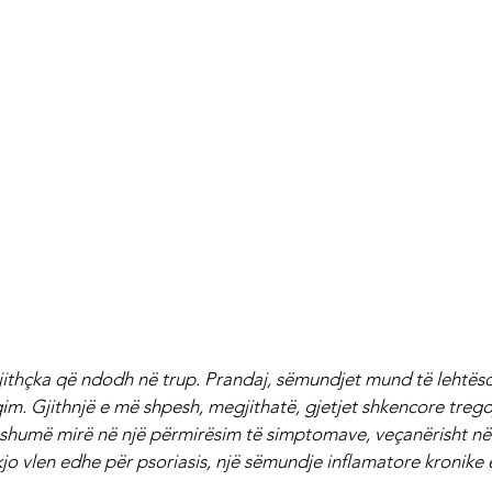
jithçka që ndodh në trup. Prandaj, sëmundjet mund të lehtës
im. Gjithnjë e më shpesh, megjithatë, gjetjet shkencore tregoj
shumë mirë në një përmirësim të simptomave, veçanërisht në 
jo vlen edhe për psoriasis, një sëmundje inflamatore kronike e