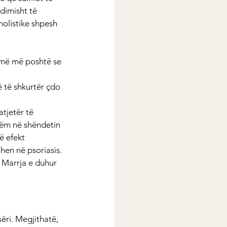
imisht të 
olistike shpesh 
jmë më poshtë se 
ë të shkurtër çdo 
tjetër të 
hëm në shëndetin 
ë efekt 
hen në psoriasis. 
- Marrja e duhur
ri. Megjithatë, 