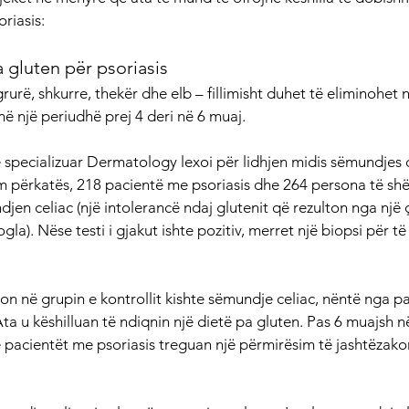
riasis:
a gluten për psoriasis
rurë, shkurre, thekër dhe elb – fillimisht duhet të eliminohet 
 në një periudhë prej 4 deri në 6 muaj.
 e specializuar Dermatology lexoi për lidhjen midis sëmundjes 
im përkatës, 218 pacientë me psoriasis dhe 264 persona të s
en celiac (një intolerancë ndaj glutenit që rezulton nga një ç
ogla). Nëse testi i gjakut ishte pozitiv, merret një biopsi për t
n në grupin e kontrollit kishte sëmundje celiac, nëntë nga p
 Ata u këshilluan të ndiqnin një dietë pa gluten. Pas 6 muajsh n
ë pacientët me psoriasis treguan një përmirësim të jashtëzak