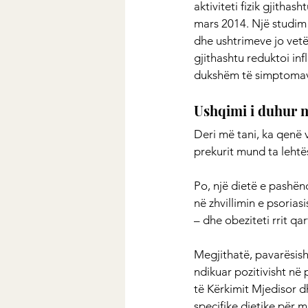
aktiviteti fizik gjitha
mars 2014. Një studim 
dhe ushtrimeve jo vetë
gjithashtu reduktoi inf
dukshëm të simptoma
Ushqimi i duhur n
Deri më tani, ka qenë 
prekurit mund ta lehtë
Po, një dietë e pashën
në zhvillimin e psorias
– dhe obeziteti rrit qa
Megjithatë, pavarësish
ndikuar pozitivisht në
të Kërkimit Mjedisor dh
specifike dietike për 