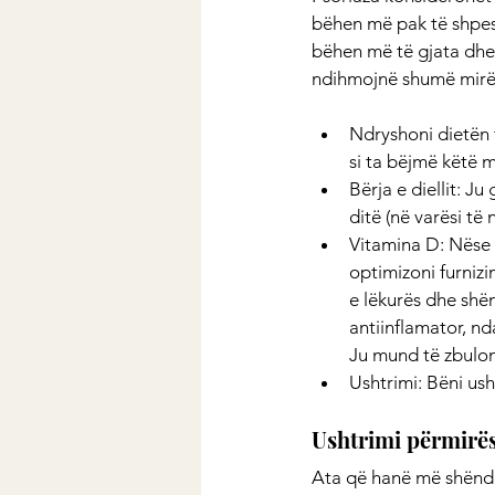
bëhen më pak të shpes
bëhen më të gjata dhe 
ndihmojnë shumë mirë, p
Ndryshoni dietën 
si ta bëjmë këtë 
Bërja e diellit: J
ditë (në varësi të
Vitamina D: Nëse b
optimizoni furniz
e lëkurës dhe shën
antiinflamator, nd
Ju mund të zbuloni
Ushtrimi: Bëni us
Ushtrimi përmirës
Ata që hanë më shënde