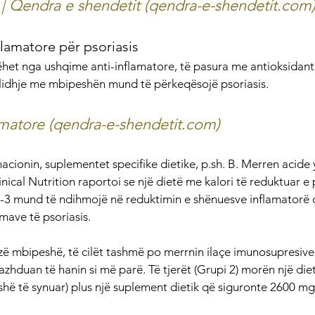
 Qendra e shendetit (qendra-e-shendetit.com
flamatore për psoriasis
het nga ushqime anti-inflamatore, të pasura me antioksidant
 lidhje me mbipeshën mund të përkeqësojë psoriasis.
lamatore (qendra-e-shendetit.com)
macionin, suplementet specifike dietike, p.sh. B. Merren acid
nical Nutrition raportoi se një dietë me kalori të reduktuar e
3 mund të ndihmojë në reduktimin e shënuesve inflamatorë 
mave të psoriasis.
ë mbipeshë, të cilët tashmë po merrnin ilaçe imunosupresive
azhduan të hanin si më parë. Të tjerët (Grupi 2) morën një diet
eshë të synuar) plus një suplement dietik që siguronte 2600 m