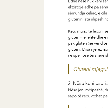
Edhe nëse nuk keni sëm
ekzistojë edhe pa sëmun
sëmundja celiac, e ci
glutenin, ata shpesh n
Këtu mund të lexoni se
gluten – e lehtë dhe e
pak gluten (në vend të
gluteni. Disa njerëz n
në spell ose tërshërë 
Gluteni mjegul
2. Nëse keni psori
Nëse jeni mbipeshë, d
sapo të reduktohet pes