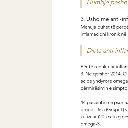
Humbje peshe |
3. Ushqime anti-in
Menuja duhet të përbë
inflamacioni kronik në
Dieta anti-inf
Për të reduktuar infla
3. Në qershor 2014, Cli
acide yndyrore omega-
përmirësimin e simpto
44 pacientë me psoriaz
grupe. Disa (Grupi 1) v
kufizuar (20 kcal/kg p
omega-3.