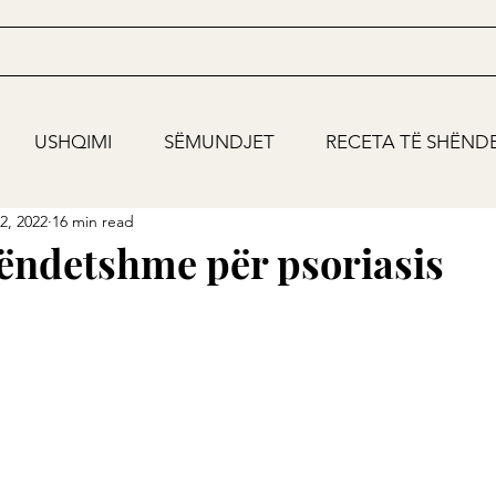
USHQIMI
SËMUNDJET
RECETA TË SHËND
2, 2022
16 min read
hëndetshme për psoriasis