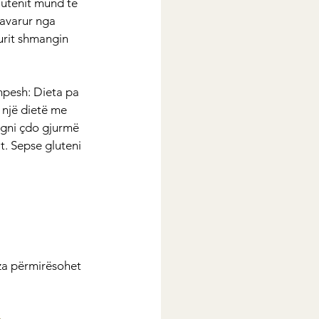
lutenit mund të 
pavarur nga 
urit shmangin 
hpesh: Dieta pa 
 një dietë me 
ngni çdo gjurmë 
. Sepse gluteni 
za përmirësohet 