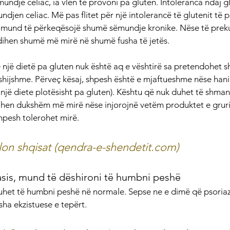
undje celiac, ia vlen të provoni pa gluten. Intoleranca ndaj g
djen celiac. Më pas flitet për një intolerancë të glutenit të 
la mund të përkeqësojë shumë sëmundje kronike. Nëse të prek
dihen shumë më mirë në shumë fusha të jetës.
 një dietë pa gluten nuk është aq e vështirë sa pretendohet s
 shijshme. Përveç kësaj, shpesh është e mjaftueshme nëse hani
 një diete plotësisht pa gluten). Kështu që nuk duhet të shma
dihen dukshëm më mirë nëse injorojnë vetëm produktet e grurit
shpesh tolerohet mirë.
lon shqisat (qendra-e-shendetit.com)
asis, mund të dëshironi të humbni peshë
uhet të humbni peshë në normale. Sepse ne e dimë që psoria
ha ekzistuese e tepërt.