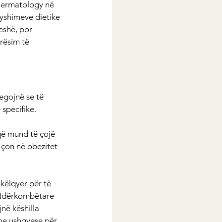
f Dermatology në 
yshimeve dietike 
eshë, por 
rësim të 
egojnë se të 
specifike.
që mund të çojë 
 çon në obezitet 
këlqyer për të 
n Ndërkombëtare 
në këshilla 
hme ushqyese për 