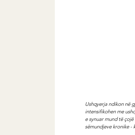
Ushqyerja ndikon në g
intensifikohen me ushq
e synuar mund të çojë 
sëmundjeve kronike - k