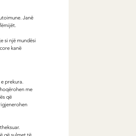
autoimune. Janë 
fëmijët.
e si një mundësi 
ncore kanë 
e prekura. 
ë shoqërohen me 
ës që 
rigjenerohen 
theksuar. 
ë që sulmet të 