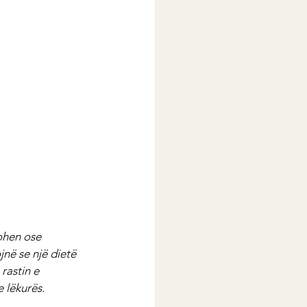
ohen ose 
në se një dietë 
rastin e 
 lëkurës.