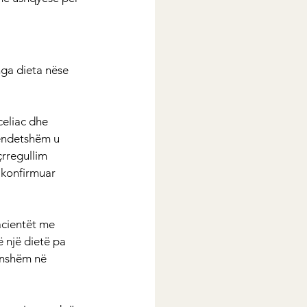
nga dieta nëse 
celiac dhe 
hëndetshëm u 
rregullim 
ë konfirmuar 
acientët me 
ë një dietë pa 
onshëm në 