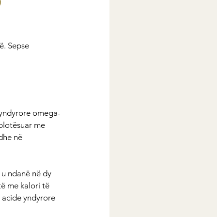
)
ë. Sepse 
e yndyrore omega-
 plotësuar me 
dhe në 
 u ndanë në dy 
ë me kalori të 
g acide yndyrore 