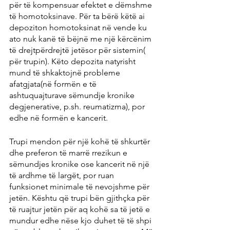
për të kompensuar efektet e dëmshme 
të homotoksinave. Për ta bërë këtë ai 
depoziton homotoksinat në vende ku 
ato nuk kanë të bëjnë me një kërcënim 
të drejtpërdrejtë jetësor për sistemin( 
për trupin). Këto depozita natyrisht 
mund të shkaktojnë probleme 
afatgjata(në formën e të 
ashtuquajturave sëmundje kronike 
degjenerative, p.sh. reumatizma), por 
edhe në formën e kancerit.
Trupi mendon për një kohë të shkurtër 
dhe preferon të marrë rrezikun e 
sëmundjes kronike ose kancerit në një 
të ardhme të largët, por ruan 
funksionet minimale të nevojshme për 
jetën. Kështu që trupi bën gjithçka për 
të ruajtur jetën për aq kohë sa të jetë e 
mundur edhe nëse kjo duhet të të shpi 