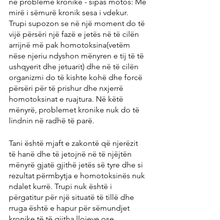
në probleme kronike - sipas motos: Më 
mirë i sëmurë kronik sesa i vdekur.
Trupi supozon se në një moment do të 
vijë përsëri një fazë e jetës në të cilën 
arrijnë më pak homotoksina(vetëm 
nëse njeriu ndyshon mënyren e tij të të 
ushqyerit dhe jetuarit) dhe në të cilën 
organizmi do të kishte kohë dhe forcë 
përsëri për të prishur dhe nxjerrë 
homotoksinat e ruajtura. Në këtë 
mënyrë, problemet kronike nuk do të 
lindnin në radhë të parë.
Tani është mjaft e zakontë që njerëzit 
të hanë dhe të jetojnë në të njëjtën 
mënyrë gjatë gjithë jetës së tyre dhe si 
rezultat përmbytja e homotoksinës nuk 
ndalet kurrë. Trupi nuk është i 
përgatitur për një situatë të tillë dhe 
rruga është e hapur për sëmundjet 
kronike të të gjitha llojeve ose 