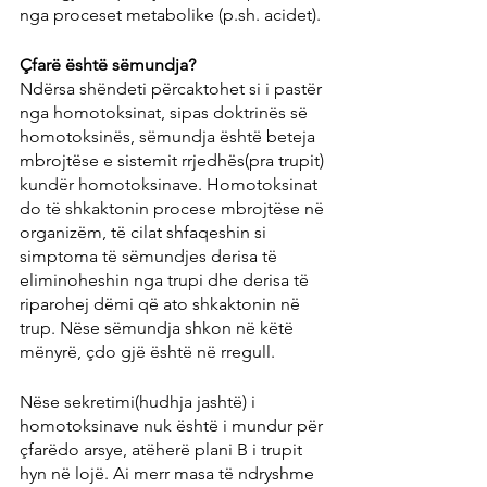
nga proceset metabolike (p.sh. acidet).
Çfarë është sëmundja?
Ndërsa shëndeti përcaktohet si i pastër 
nga homotoksinat, sipas doktrinës së 
homotoksinës, sëmundja është beteja 
mbrojtëse e sistemit rrjedhës(pra trupit) 
kundër homotoksinave. Homotoksinat 
do të shkaktonin procese mbrojtëse në 
organizëm, të cilat shfaqeshin si 
simptoma të sëmundjes derisa të 
eliminoheshin nga trupi dhe derisa të 
riparohej dëmi që ato shkaktonin në 
trup. Nëse sëmundja shkon në këtë 
mënyrë, çdo gjë është në rregull.
Nëse sekretimi(hudhja jashtë) i 
homotoksinave nuk është i mundur për 
çfarëdo arsye, atëherë plani B i trupit 
hyn në lojë. Ai merr masa të ndryshme 