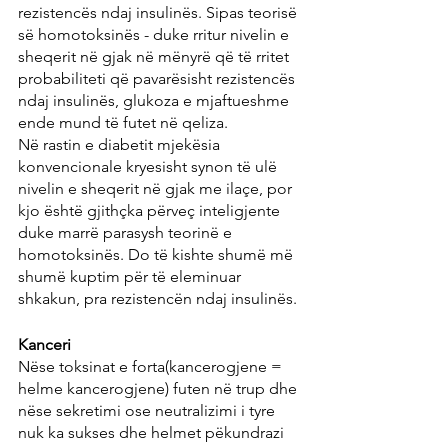
rezistencës ndaj insulinës. Sipas teorisë 
së homotoksinës - duke rritur nivelin e 
sheqerit në gjak në mënyrë që të rritet 
probabiliteti që pavarësisht rezistencës 
ndaj insulinës, glukoza e mjaftueshme 
ende mund të futet në qeliza.
Në rastin e diabetit mjekësia 
konvencionale kryesisht synon të ulë 
nivelin e sheqerit në gjak me ilaçe, por 
kjo është gjithçka përveç inteligjente 
duke marrë parasysh teorinë e 
homotoksinës. Do të kishte shumë më 
shumë kuptim për të eleminuar 
shkakun, pra rezistencën ndaj insulinës.
Kanceri
Nëse toksinat e forta(kancerogjene = 
helme kancerogjene) futen në trup dhe 
nëse sekretimi ose neutralizimi i tyre 
nuk ka sukses dhe helmet pëkundrazi 