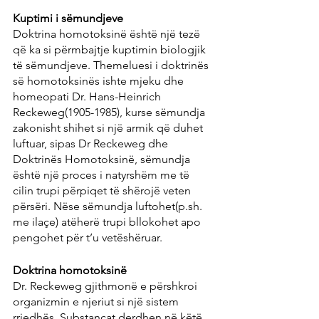
Kuptimi i sëmundjeve
Doktrina homotoksinë është një tezë 
që ka si përmbajtje kuptimin biologjik 
të sëmundjeve. Themeluesi i doktrinës 
së homotoksinës ishte mjeku dhe 
homeopati Dr. Hans-Heinrich 
Reckeweg(1905-1985), kurse sëmundja 
zakonisht shihet si një armik që duhet 
luftuar, sipas Dr Reckeweg dhe 
Doktrinës Homotoksinë, sëmundja 
është një proces i natyrshëm me të 
cilin trupi përpiqet të shërojë veten 
përsëri. Nëse sëmundja luftohet(p.sh. 
me ilaçe) atëherë trupi bllokohet apo 
pengohet për t’u vetëshëruar.
Doktrina homotoksinë
Dr. Reckeweg gjithmonë e përshkroi 
organizmin e njeriut si një sistem 
rrjedhës. Substancat derdhen në këtë 