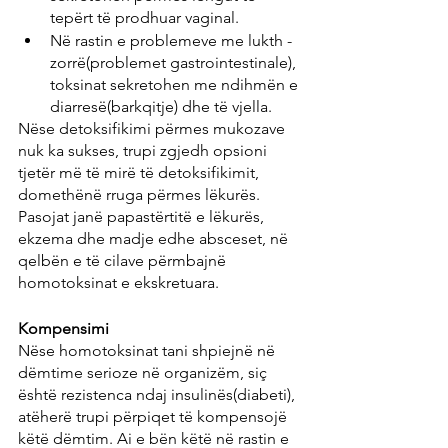
tepërt të prodhuar vaginal.
Në rastin e problemeve me lukth - 
zorrë(problemet gastrointestinale), 
toksinat sekretohen me ndihmën e 
diarresë(barkqitje) dhe të vjella.
Nëse detoksifikimi përmes mukozave 
nuk ka sukses, trupi zgjedh opsioni 
tjetër më të mirë të detoksifikimit, 
domethënë rruga përmes lëkurës. 
Pasojat janë papastërtitë e lëkurës, 
ekzema dhe madje edhe absceset, në 
qelbën e të cilave përmbajnë 
homotoksinat e ekskretuara.
Kompensimi
Nëse homotoksinat tani shpiejnë në 
dëmtime serioze në organizëm, siç 
është rezistenca ndaj insulinës(diabeti), 
atëherë trupi përpiqet të kompensojë 
këtë dëmtim. Ai e bën këtë në rastin e 