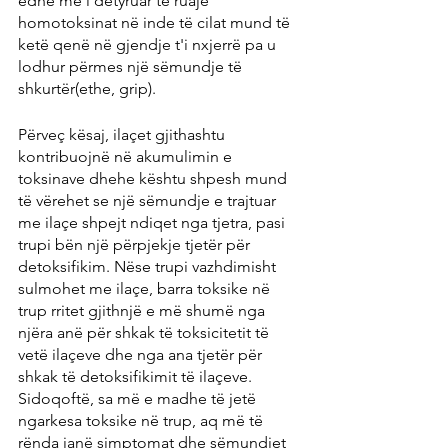
edhe më i detyruar të ruajë 
homotoksinat në inde të cilat mund të 
ketë qenë në gjendje t'i nxjerrë pa u 
lodhur përmes një sëmundje të 
shkurtër(ethe, grip).
Përveç kësaj, ilaçet gjithashtu 
kontribuojnë në akumulimin e 
toksinave dhehe kështu shpesh mund 
të vërehet se një sëmundje e trajtuar 
me ilaçe shpejt ndiqet nga tjetra, pasi 
trupi bën një përpjekje tjetër për 
detoksifikim. Nëse trupi vazhdimisht 
sulmohet me ilaçe, barra toksike në 
trup rritet gjithnjë e më shumë nga 
njëra anë për shkak të toksicitetit të 
vetë ilaçeve dhe nga ana tjetër për 
shkak të detoksifikimit të ilaçeve. 
Sidoqoftë, sa më e madhe të jetë 
ngarkesa toksike në trup, aq më të 
rënda janë simptomat dhe sëmundjet 