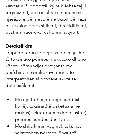
kancerin. Sidoqoftë, ky nuk është faji i 
organizmit, por rezultati i injorancës 
njerëzore për nevojën e trupit për faza 
pa toksina(detoksifikimi, deacidifikimi, 
pastrimi i zorrëve, ushqimi natyror).
Detoksifikimi
Trupi preferon të bëjë nxjerrjen jashtë 
të toksinave përmes mukozave dhehe 
kështu sëmundjet e veçanta me 
përfshirjen e mukozave mund të 
interpretohen si procese akute të 
detoksifikimit:
Me një ftohje(rrjedhje hundësh, 
kollë), toksinat(të paketuara në 
mukus) sekretohen(nxirren jashtë) 
përmes hundës dhe fytit.
Me shkarkimin vaginal, toksinat 
sekretohen përmes lëngut të 