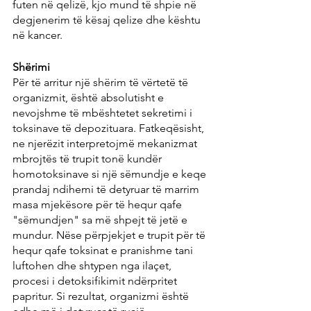
futen në qelizë, kjo mund të shpie në 
degjenerim të kësaj qelize dhe kështu 
në kancer.
Shërimi
Për të arritur një shërim të vërtetë të 
organizmit, është absolutisht e 
nevojshme të mbështetet sekretimi i 
toksinave të depozituara. Fatkeqësisht, 
ne njerëzit interpretojmë mekanizmat 
mbrojtës të trupit tonë kundër 
homotoksinave si një sëmundje e keqe 
prandaj ndihemi të detyruar të marrim 
masa mjekësore për të hequr qafe 
"sëmundjen" sa më shpejt të jetë e 
mundur. Nëse përpjekjet e trupit për të 
hequr qafe toksinat e pranishme tani 
luftohen dhe shtypen nga ilaçet, 
procesi i detoksifikimit ndërpritet 
papritur. Si rezultat, organizmi është 