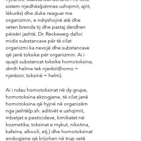
sistem rrjedhës(përmes ushqimit, ajrit, 
lëkurës) dhe duke reaguar me 
organizmin, e ndryshojnë atë dhe 
veten brenda tij dhe pastaj derdhen 
përsëri jashtë. Dr. Reckeweg dalloi 
midis substancave për të cilat 
organizmi ka nevojë dhe substancave 
që janë toksike për organizmin. Ai i 
quajti substancat toksike homotoksina, 
dmth helme tek njerëzit(homo = 
njerëzor, toksinë = helm).
Ai i ndau homotoksinat në dy grupe, 
homotoksina ekzogjene, të cilat janë 
homotoksina që hyjnë në organizëm 
nga jashtë(p.sh. aditivët e ushqimit, 
mbetjet e pesticideve, kimikatet në 
kozmetika, toksinat e mykut, nikotina, 
kafeina, alkooli, etj.) dhe homotoksinat 
endogjene që krijohen në trup vetë 