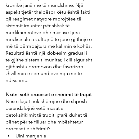
kronike janë më të mundshme. Një 
aspekt tjetër thelbësor këtu është fakti 
që reagimet natyrore mbrojtëse të 
sistemit imunitar për shkak të 
medikamenteve dhe masave tjera 
medicinale rezultojnë të jenë gjithnjë e 
më të përmbajtura me kalimin e kohës. 
Rezultati është një dobësim gradual i 
të gjithë sistemit imunitar, i cili sigurisht 
gjithashtu promovon dhe favorizon 
zhvillimin e sëmundjeve nga më të 
ndryshme.
Nxitni vetë proceset e shërimit të trupit
Nëse ilaçet nuk shërojnë dhe shpesh 
parandalojnë vetë masat e 
detoksifikimit të trupit, çfarë duhet të 
bëhet për të filluar dhe mbështetur 
proceset e shërimit?
Ulni marrjen e 