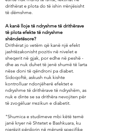
drithërat e plota do të ishin rrënjësisht 
të dëmshme.
A kanë lloje të ndryshme të drithërave 
të plota efekte të ndryshme 
shëndetësore?
Drithërat jo vetëm që kanë një efekt 
jashtëzakonisht pozitiv në nivelet e 
sheqerit në gjak, por edhe në peshë - 
dhe as nuk duhet të jenë shumë të larta 
nëse doni të qëndroni pa diabet. 
Sidoqoftë, askush nuk kishte 
kontrolluar ndonjëherë efektet e 
ndryshme të drithërave të ndryshëm, as 
nuk e dinte se sa drithëra nevojiten për 
të zvogëluar rrezikun e diabetit.
"Shumica e studimeve mbi këtë temë 
janë kryer në Shtetet e Bashkuara, ku 
njerëzit përdorin në mënyrë specifike 