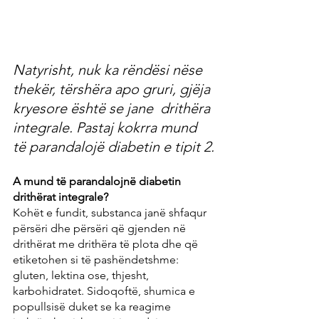
Natyrisht, nuk ka rëndësi nëse 
thekër, tërshëra apo gruri, gjëja 
kryesore është se jane  drithëra 
integrale. Pastaj kokrra mund 
të parandalojë diabetin e tipit 2.
A mund të parandalojnë diabetin 
drithërat integrale?
Kohët e fundit, substanca janë shfaqur 
përsëri dhe përsëri që gjenden në 
drithërat me drithëra të plota dhe që 
etiketohen si të pashëndetshme: 
gluten, lektina ose, thjesht, 
karbohidratet. Sidoqoftë, shumica e 
popullsisë duket se ka reagime 