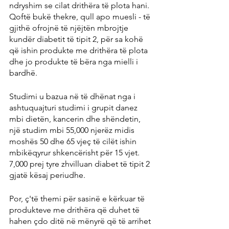
ndryshim se cilat drithëra të plota hani. 
Qoftë bukë thekre, qull apo muesli - të 
gjithë ofrojnë të njëjtën mbrojtje 
kundër diabetit të tipit 2, për sa kohë 
që ishin produkte me drithëra të plota 
dhe jo produkte të bëra nga mielli i 
bardhë.
Studimi u bazua në të dhënat nga i 
ashtuquajturi studimi i grupit danez 
mbi dietën, kancerin dhe shëndetin, 
një studim mbi 55,000 njerëz midis 
moshës 50 dhe 65 vjeç të cilët ishin 
mbikëqyrur shkencërisht për 15 vjet. 
7,000 prej tyre zhvilluan diabet të tipit 2 
gjatë kësaj periudhe.
Por, ç'të themi për sasinë e kërkuar të 
produkteve me drithëra që duhet të 
hahen çdo ditë në mënyrë që të arrihet 