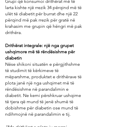
Grupi që konsumoi drithërat më të 
larta kishte një rrezik 34 përqind më të 
ulët të diabetit për burrat dhe një 22 
përqind më pak rrezik për gratë në 
krahasim me grupin që hëngri më pak 
drithëra.
Drithërat integrale: një nga grupet 
ushqimore më të rëndësishme për 
diabetin
Nëse shikoni situatën e përgjithshme 
të studimit të kërkimeve të 
mëparshme, produktet e drithërave të 
plota janë një nga ushqimet më të 
rëndësishme në parandalimin e 
diabetit. Ne kemi përshkruar ushqime 
të tjera që mund të jenë shumë të 
dobishme për diabetin ose mund të 
ndihmojnë në parandalimin e tij.