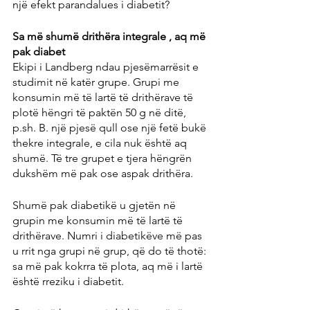
një efekt parandalues ​​i diabetit?
Sa më shumë drithëra integrale , aq më 
pak diabet
Ekipi i Landberg ndau pjesëmarrësit e 
studimit në katër grupe. Grupi me 
konsumin më të lartë të drithërave të 
plotë hëngri të paktën 50 g në ditë, 
p.sh. B. një pjesë qull ose një fetë bukë 
thekre integrale, e cila nuk është aq 
shumë. Të tre grupet e tjera hëngrën 
dukshëm më pak ose aspak drithëra.
Shumë pak diabetikë u gjetën në 
grupin me konsumin më të lartë të 
drithërave. Numri i diabetikëve më pas 
u rrit nga grupi në grup, që do të thotë: 
sa më pak kokrra të plota, aq më i lartë 
është rreziku i diabetit.