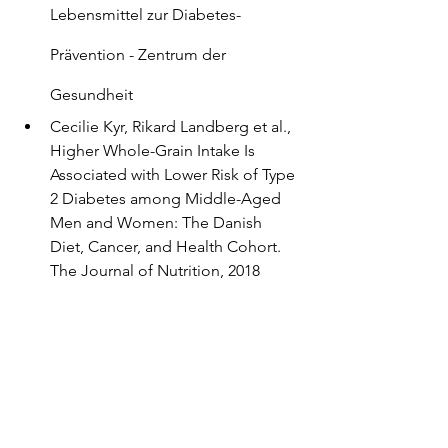
Lebensmittel zur Diabetes-
Prävention - Zentrum der 
Gesundheit
Cecilie Kyr, Rikard Landberg et al., 
Higher Whole-Grain Intake Is 
Associated with Lower Risk of Type 
2 Diabetes among Middle-Aged 
Men and Women: The Danish 
Diet, Cancer, and Health Cohort. 
The Journal of Nutrition, 2018
Chalmers University of 
Technology, Whole grains one of 
the most important food groups 
for preventing type 2 diabetes, 
ScienceDaily, 5. September 2018
Lajme