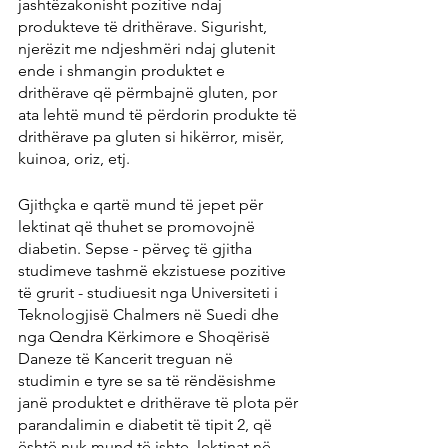
jashtëzakonisht pozitive ndaj 
produkteve të drithërave. Sigurisht, 
njerëzit me ndjeshmëri ndaj glutenit 
ende i shmangin produktet e 
drithërave që përmbajnë gluten, por 
ata lehtë mund të përdorin produkte të 
drithërave pa gluten si hikërror, misër, 
kuinoa, oriz, etj.
Gjithçka e qartë mund të jepet për 
lektinat që thuhet se promovojnë 
diabetin. Sepse - përveç të gjitha 
studimeve tashmë ekzistuese pozitive 
të grurit - studiuesit nga Universiteti i 
Teknologjisë Chalmers në Suedi dhe 
nga Qendra Kërkimore e Shoqërisë 
Daneze të Kancerit treguan në 
studimin e tyre se sa të rëndësishme 
janë produktet e drithërave të plota për 
parandalimin e diabetit të tipit 2, që 
është nuk mund të ishte, lektinat në 