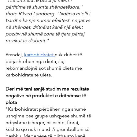
"Me drithërat e plota ju merrni 
përfitime të shumta shëndetësore," 
thotë Rikard Landberg. "Ndërsa mielli i 
bardhë ka një numër efektesh negative 
në shëndet, drithërat kanë një efekt 
pozitiv në shumë zona të tjera përtej 
rrezikut të diabetit."
Prandaj, 
karbohidratet 
nuk duhet të 
përjashtohen nga dieta, siç 
rekomandojnë sot shumë dieta me 
karbohidrate të ulëta.
Deri më tani asnjë studim me rezultate 
negative në produktet e drithërave të 
plota
"Karbohidratet përbëhen nga shumë 
ushqime ose grupe ushqyese shumë të 
ndryshme (sheqer, niseshte, fibra), 
kështu që nuk mund t'i grumbulloni së 
bashku. Meqenëse të gjitha ato kanë 