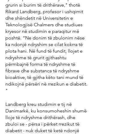
grurin si burim të drithërave," thotë 
Rikard Landberg, profesor i ushqimit 
dhe shëndetit në Universitetin e 
Teknologjisë Chalmers dhe studiues 
kryesor në studimin e paraqitur më 
poshtë. “Ne donim të zbulonim nëse 
ka ndonjë ndryshim se cilat kokrra të 
plota hani. Në fund të fundit, llojet e 
ndryshme të grurit gjithashtu 
përmbajnë forma të ndryshme të 
fibrave dhe substanca të ndryshme 
bioaktive, të gjitha këto tani mund të 
ndikojnë përsëri në rrezikun e diabetit. 
"
Landberg kreu studimin e tij në 
Danimarkë, ku konsumoheshin shumë 
lloje të ndryshme drithërash, dhe 
zbuloi se - përsa i përket rrezikut të 
diabetit - nuk duket të ketë ndonjë 