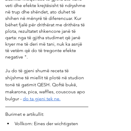
veti dhe efekte krejtësisht të ndryshme 
në trup dhe shëndet, ato duhet të 
shihen në mënyrë të diferencuar. Kur 
bëhet fjalë për drithërat me drithëra të 
plota, rezultatet shkencore janë të 
qarta: nga të gjitha studimet që janë 
kryer me të deri më tani, nuk ka asnjë 
të vetëm që do të tregonte efekte 
negative ".
Ju do të gjeni shumë receta të 
shijshme të miellit të plotë në studion 
tonë të gatimit QESH. Qoftë bukë, 
makarona, pica, waffles, couscous apo 
bulgur - 
do ta gjeni tek ne.
Burimet e artikullit:
Vollkorn: Eines der wichtigsten 