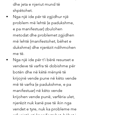
dhe jeta e njeriut mund të 
shpëtohet.
Nga një ide për të zgjidhur një 
problem më lehtë (e padukshme, 
e pa manifestuar) zbulohen 
metodat dhe problemet zgjidhen 
më lehtë (manifestohet, bëhet e 
dukshme) dhe njerëzit ndihmohen 
me të.
Nga një ide për t'i bërë resurset e 
vendeve të varfra të dobishme për 
botën dhe në këtë mënyrë të 
krijojnë vende pune në këto vende 
më të varfra (e padukshme, e pa 
manifestuar) në këto vende 
krijohen vende punë, varfëria ulet, 
njerëzit nuk kanë pse të ikin nga 
vendet e tyre, nuk ka probleme me 