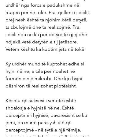
urdhër nga forca e padukshme në 
rrugën për në tokë. Pra, qëllimi i secilit 
prej nesh është ta njohim këtë detyrë, 
ta zbulojmë dhe ta realizojmë. Pra, 
secili nga ne ka për detyrë të gjej dhe 
ndjekë vetë detyrën e tij jetësore. 
Vetëm kështu ka kuptim jeta në tokë.
Ky urdhër mund të kuptohet edhe si 
hyjni në ne, e cila përmbahet në 
formën e një mikrobi. Dhe kjo hyjni 
dëshiron të realizohet plotësisht.
Kështu që suksesi i vërtetë është 
shpalosja e hyjnisë në ne. Është 
perceptimi i hyjnisë, pavarësisht se ku 
jemi, pa marrë parasysh atë që 
perceptojmë - në sytë e një fëmije, 