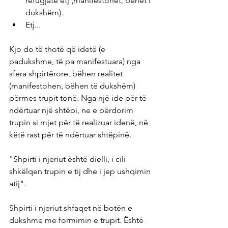
refugjatë etj (manifestohet, bëhet i 
dukshëm).
Etj...
Kjo do të thotë që idetë (e 
padukshme, të pa manifestuara) nga 
sfera shpirtërore, bëhen realitet 
(manifestohen, bëhen të dukshëm) 
përmes trupit tonë. Nga një ide për të 
ndërtuar një shtëpi, ne e përdorim 
trupin si mjet për të realizuar idenë, në 
këtë rast për të ndërtuar shtëpinë.
"Shpirti i njeriut është dielli, i cili 
shkëlqen trupin e tij dhe i jep ushqimin 
atij".
Shpirti i njeriut shfaqet në botën e 
dukshme me formimin e trupit. Është 