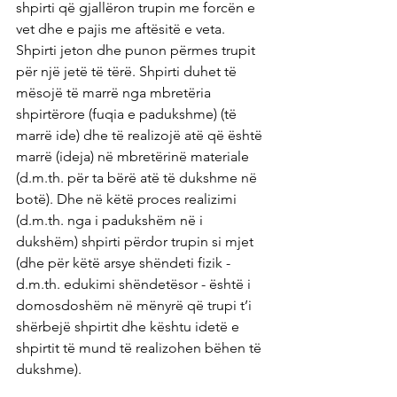
shpirti që gjallëron trupin me forcën e 
vet dhe e pajis me aftësitë e veta. 
Shpirti jeton dhe punon përmes trupit 
për një jetë të tërë. Shpirti duhet të 
mësojë të marrë nga mbretëria 
shpirtërore (fuqia e padukshme) (të 
marrë ide) dhe të realizojë atë që është 
marrë (ideja) në mbretërinë materiale 
(d.m.th. për ta bërë atë të dukshme në 
botë). Dhe në këtë proces realizimi 
(d.m.th. nga i padukshëm në i 
dukshëm) shpirti përdor trupin si mjet 
(dhe për këtë arsye shëndeti fizik - 
d.m.th. edukimi shëndetësor - është i 
domosdoshëm në mënyrë që trupi t’i 
shërbejë shpirtit dhe kështu idetë e 
shpirtit të mund të realizohen bëhen të 
dukshme).