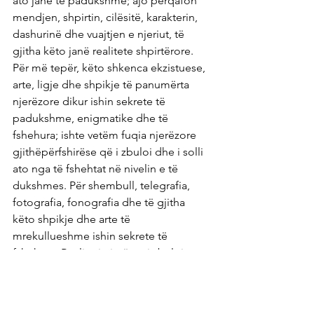
ato janë të padukshme; ajo përqafon 
mendjen, shpirtin, cilësitë, karakterin, 
dashurinë dhe vuajtjen e njeriut, të 
gjitha këto janë realitete shpirtërore. 
Për më tepër, këto shkenca ekzistuese, 
arte, ligje dhe shpikje të panumërta 
njerëzore dikur ishin sekrete të 
padukshme, enigmatike dhe të 
fshehura; ishte vetëm fuqia njerëzore 
gjithëpërfshirëse që i zbuloi dhe i solli 
ato nga të fshehtat në nivelin e të 
dukshmes. Për shembull, telegrafia, 
fotografia, fonografia dhe të gjitha 
këto shpikje dhe arte të 
mrekullueshme ishin sekrete të 
fshehura: Realiteti njerëzor i zbuloi ato 
dhe e bëri të padukshmën të dukshme. 
Kishte madje një kohë kur veçantia e 
këtij hekuri këtu - madje edhe të gjitha 