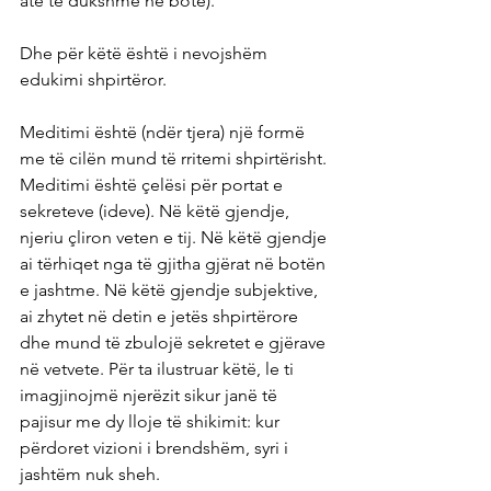
atë të dukshme në botë).
Dhe për këtë është i nevojshëm 
edukimi shpirtëror.
Meditimi është (ndër tjera) një formë 
me të cilën mund të rritemi shpirtërisht. 
Meditimi është çelësi për portat e 
sekreteve (ideve). Në këtë gjendje, 
njeriu çliron veten e tij. Në këtë gjendje 
ai tërhiqet nga të gjitha gjërat në botën 
e jashtme. Në këtë gjendje subjektive, 
ai zhytet në detin e jetës shpirtërore 
dhe mund të zbulojë sekretet e gjërave 
në vetvete. Për ta ilustruar këtë, le ti 
imagjinojmë njerëzit sikur janë të 
pajisur me dy lloje të shikimit: kur 
përdoret vizioni i brendshëm, syri i 
jashtëm nuk sheh.