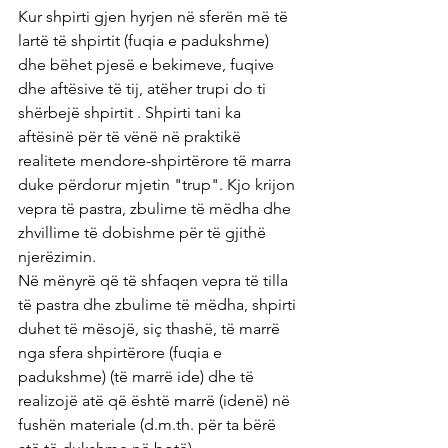
Kur shpirti gjen hyrjen në sferën më të 
lartë të shpirtit (fuqia e padukshme) 
dhe bëhet pjesë e bekimeve, fuqive 
dhe aftësive të tij, atëher trupi do ti 
shërbejë shpirtit . Shpirti tani ka 
aftësinë për të vënë në praktikë 
realitete mendore-shpirtërore të marra 
duke përdorur mjetin "trup". Kjo krijon 
vepra të pastra, zbulime të mëdha dhe 
zhvillime të dobishme për të gjithë 
njerëzimin.
Në mënyrë që të shfaqen vepra të tilla 
të pastra dhe zbulime të mëdha, shpirti 
duhet të mësojë, siç thashë, të marrë 
nga sfera shpirtërore (fuqia e 
padukshme) (të marrë ide) dhe të 
realizojë atë që është marrë (idenë) në 
fushën materiale (d.m.th. për ta bërë 