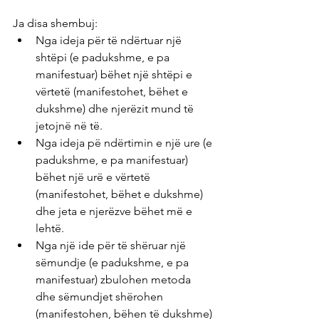
Ja disa shembuj:
Nga ideja për të ndërtuar një 
shtëpi (e padukshme, e pa 
manifestuar) bëhet një shtëpi e 
vërtetë (manifestohet, bëhet e 
dukshme) dhe njerëzit mund të 
jetojnë në të. 
Nga ideja pë ndërtimin e një ure (e 
padukshme, e pa manifestuar) 
bëhet një urë e vërtetë 
(manifestohet, bëhet e dukshme) 
dhe jeta e njerëzve bëhet më e 
lehtë. 
Nga një ide për të shëruar një 
sëmundje (e padukshme, e pa 
manifestuar) zbulohen metoda 
dhe sëmundjet shërohen 
(manifestohen, bëhen të dukshme) 