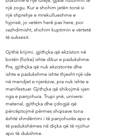
bukurinë e një luleje, gjatë fluturimit të 
një zogu. Kur e shohim jetën tonë si 
një shprehje e mrekullueshme e 
hyjnisë, jo vetëm herë pas here, por 
vazhdimisht, shohim kuptimin e vërtetë 
të suksesit.
Gjithë krijimi, gjithçka që ekziston në 
botën (fizike) ishte dikur e padukshme. 
Pra, gjithçka që nuk ekzistonte dhe 
ishte e padukshme ishte thjesht një ide 
në mendjet e njerëzve, pra nuk ishte e 
manifestuar. Gjithçka që shikojmë vjen 
nga e panjohura. Trupi ynë, universi 
material, gjithçka dhe çdogjë që 
përcëptojmë përmes shqisave tona 
është shndërrimi i të panjohurës apo e 
të padukshëmes në diçka që të njohur 
apo të dukshme.