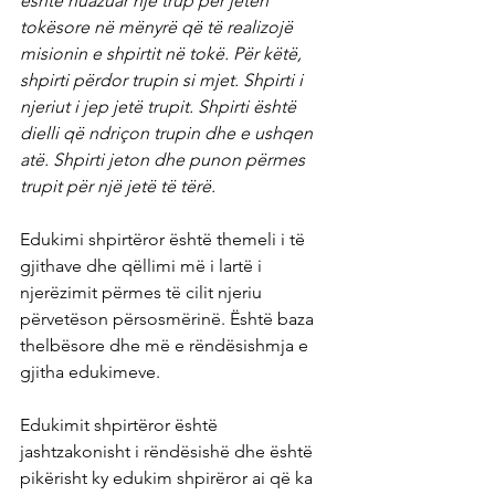
është huazuar një trup për jetën 
tokësore në mënyrë që të realizojë 
misionin e shpirtit në tokë. Për këtë, 
shpirti përdor trupin si mjet. Shpirti i 
njeriut i jep jetë trupit. Shpirti është 
dielli që ndriçon trupin dhe e ushqen 
atë. Shpirti jeton dhe punon përmes 
trupit për një jetë të tërë.
Edukimi shpirtëror është themeli i të 
gjithave dhe qëllimi më i lartë i 
njerëzimit përmes të cilit njeriu 
përvetëson përsosmërinë. Është baza 
thelbësore dhe më e rëndësishmja e 
gjitha edukimeve.
Edukimit shpirtëror është 
jashtzakonisht i rëndësishë dhe është 
pikërisht ky edukim shpirëror ai që ka 