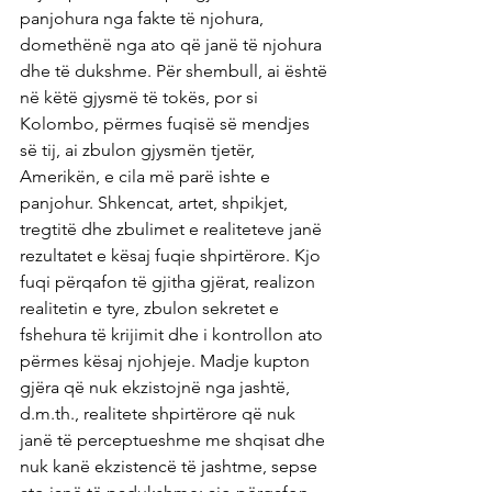
panjohura nga fakte të njohura, 
domethënë nga ato që janë të njohura 
dhe të dukshme. Për shembull, ai është 
në këtë gjysmë të tokës, por si 
Kolombo, përmes fuqisë së mendjes 
së tij, ai zbulon gjysmën tjetër, 
Amerikën, e cila më parë ishte e 
panjohur. Shkencat, artet, shpikjet, 
tregtitë dhe zbulimet e realiteteve janë 
rezultatet e kësaj fuqie shpirtërore. Kjo 
fuqi përqafon të gjitha gjërat, realizon 
realitetin e tyre, zbulon sekretet e 
fshehura të krijimit dhe i kontrollon ato 
përmes kësaj njohjeje. Madje kupton 
gjëra që nuk ekzistojnë nga jashtë, 
d.m.th., realitete shpirtërore që nuk 
janë të perceptueshme me shqisat dhe 
nuk kanë ekzistencë të jashtme, sepse 