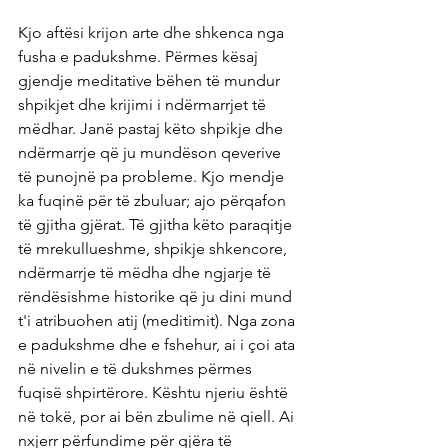
Kjo aftësi krijon arte dhe shkenca nga 
fusha e padukshme. Përmes kësaj 
gjendje meditative bëhen të mundur 
shpikjet dhe krijimi i ndërmarrjet të 
mëdhar. Janë pastaj këto shpikje dhe 
ndërmarrje që ju mundëson qeverive 
të punojnë pa probleme. Kjo mendje 
ka fuqinë për të zbuluar; ajo përqafon 
të gjitha gjërat. Të gjitha këto paraqitje 
të mrekullueshme, shpikje shkencore, 
ndërmarrje të mëdha dhe ngjarje të 
rëndësishme historike që ju dini mund 
t'i atribuohen atij (meditimit). Nga zona 
e padukshme dhe e fshehur, ai i çoi ata 
në nivelin e të dukshmes përmes 
fuqisë shpirtërore. Kështu njeriu është 
në tokë, por ai bën zbulime në qiell. Ai 
nxjerr përfundime për gjëra të 