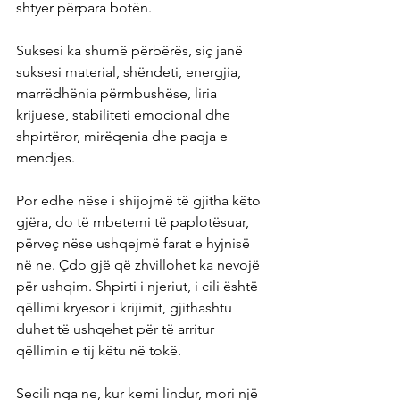
shtyer përpara botën.
Suksesi ka shumë përbërës, siç janë 
suksesi material, shëndeti, energjia, 
marrëdhënia përmbushëse, liria 
krijuese, stabiliteti emocional dhe 
shpirtëror, mirëqenia dhe paqja e 
mendjes.
Por edhe nëse i shijojmë të gjitha këto 
gjëra, do të mbetemi të paplotësuar, 
përveç nëse ushqejmë farat e hyjnisë 
në ne. Çdo gjë që zhvillohet ka nevojë 
për ushqim. Shpirti i njeriut, i cili është 
qëllimi kryesor i krijimit, gjithashtu 
duhet të ushqehet për të arritur 
qëllimin e tij këtu në tokë.
Secili nga ne, kur kemi lindur, mori një 