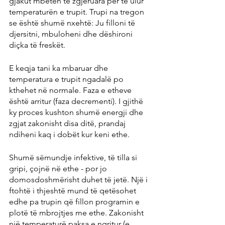
gjakut mbeten të zgjeruara për të ulur 
temperaturën e trupit. Trupi na tregon 
se është shumë nxehtë: Ju filloni të 
djersitni, mbuloheni dhe dëshironi 
diçka të freskët.
E keqja tani ka mbaruar dhe 
temperatura e trupit ngadalë po 
kthehet në normale. Faza e etheve 
është arritur (faza decrementi). I gjithë 
ky proces kushton shumë energji dhe 
zgjat zakonisht disa ditë, prandaj 
ndiheni kaq i dobët kur keni ethe.
Shumë sëmundje infektive, të tilla si 
gripi, çojnë në ethe - por jo 
domosdoshmërisht duhet të jetë. Një i 
ftohtë i thjeshtë mund të qetësohet 
edhe pa trupin që fillon programin e 
plotë të mbrojtjes me ethe. Zakonisht 
një temperaturë paksa e ngritur (e 