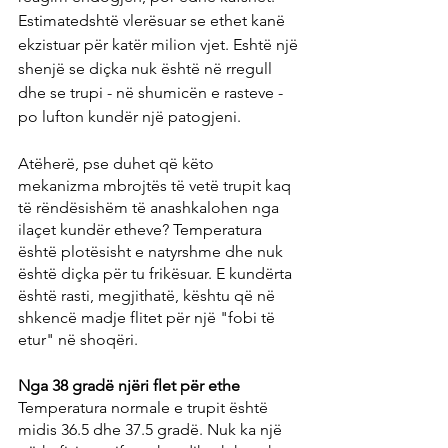
Estimatedshtë vlerësuar se ethet kanë 
ekzistuar për katër milion vjet. Eshtë një 
shenjë se diçka nuk është në rregull 
dhe se trupi - në shumicën e rasteve - 
po lufton kundër një patogjeni.
Atëherë, pse duhet që këto 
mekanizma mbrojtës të vetë trupit kaq 
të rëndësishëm të anashkalohen nga 
ilaçet kundër etheve? Temperatura 
është plotësisht e natyrshme dhe nuk 
është diçka për tu frikësuar. E kundërta 
është rasti, megjithatë, kështu që në 
shkencë madje flitet për një "fobi të 
etur" në shoqëri.
Nga 38 gradë njëri flet për ethe
Temperatura normale e trupit është 
midis 36.5 dhe 37.5 gradë. Nuk ka një 