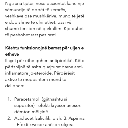
Nga ana tjetër, nëse pacientët kanë një 
sëmundje të dobët të zemrës, 
veshkave ose mushkërive, mund të jetë 
e dobishme të ulni ethet, pasi vë 
shumë tension në qarkullim. Kjo duhet 
të peshohet rast pas rasti.
Kështu funksionojnë barnat për uljen e 
etheve
Ilaçet për ethe quhen antipiretikë. Këto 
përfshijnë të ashtuquajturat barna anti-
inflamatore jo-steroide. Përbërësit 
aktivë të mëposhtëm mund të 
dallohen:
Paracetamoli (gjithashtu si 
supozitor) - efekti kryesor anësor: 
dëmton mëlçinë
Acid acetilsalicilik, p.sh. B. Aspirina 
- Efekti kryesor anësor: ulçera 