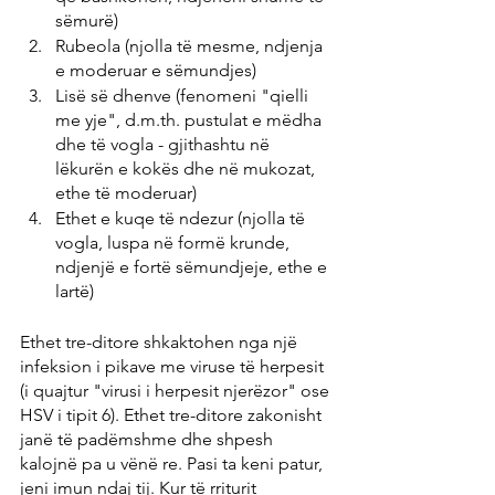
sëmurë)
Rubeola (njolla të mesme, ndjenja 
e moderuar e sëmundjes)
Lisë së dhenve (fenomeni "qielli 
me yje", d.m.th. pustulat e mëdha 
dhe të vogla - gjithashtu në 
lëkurën e kokës dhe në mukozat, 
ethe të moderuar)
Ethet e kuqe të ndezur (njolla të 
vogla, luspa në formë krunde, 
ndjenjë e fortë sëmundjeje, ethe e 
lartë)
Ethet tre-ditore shkaktohen nga një 
infeksion i pikave me viruse të herpesit 
(i quajtur "virusi i herpesit njerëzor" ose 
HSV i tipit 6). Ethet tre-ditore zakonisht 
janë të padëmshme dhe shpesh 
kalojnë pa u vënë re. Pasi ta keni patur, 
jeni imun ndaj tij. Kur të rriturit 