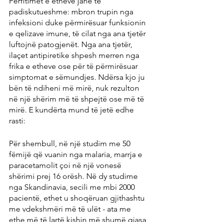
Përfitimet e etheve janë të 
padiskutueshme: mbron trupin nga 
infeksioni duke përmirësuar funksionin 
e qelizave imune, të cilat nga ana tjetër 
luftojnë patogjenët. Nga ana tjetër, 
ilaçet antipiretike shpesh merren nga 
frika e etheve ose për të përmirësuar 
simptomat e sëmundjes. Ndërsa kjo ju 
bën të ndiheni më mirë, nuk rezulton 
në një shërim më të shpejtë ose më të 
mirë. E kundërta mund të jetë edhe 
rasti:
Për shembull, në një studim me 50 
fëmijë që vuanin nga malaria, marrja e 
paracetamolit çoi në një vonesë 
shërimi prej 16 orësh. Në dy studime 
nga Skandinavia, secili me mbi 2000 
pacientë, ethet u shoqëruan gjithashtu 
me vdekshmëri më të ulët - ata me 
ethe më të lartë kishin më shumë gjasa 