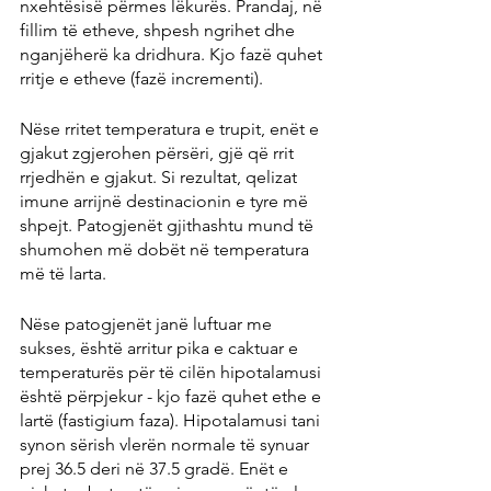
nxehtësisë përmes lëkurës. Prandaj, në 
fillim të etheve, shpesh ngrihet dhe 
nganjëherë ka dridhura. Kjo fazë quhet 
rritje e etheve (fazë incrementi).
Nëse rritet temperatura e trupit, enët e 
gjakut zgjerohen përsëri, gjë që rrit 
rrjedhën e gjakut. Si rezultat, qelizat 
imune arrijnë destinacionin e tyre më 
shpejt. Patogjenët gjithashtu mund të 
shumohen më dobët në temperatura 
më të larta.
Nëse patogjenët janë luftuar me 
sukses, është arritur pika e caktuar e 
temperaturës për të cilën hipotalamusi 
është përpjekur - kjo fazë quhet ethe e 
lartë (fastigium faza). Hipotalamusi tani 
synon sërish vlerën normale të synuar 
prej 36.5 deri në 37.5 gradë. Enët e 