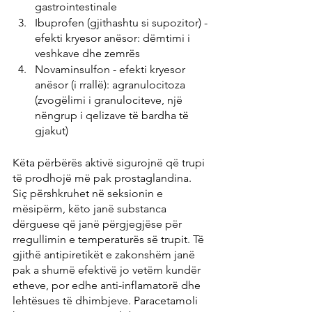
gastrointestinale
Ibuprofen (gjithashtu si supozitor) - 
efekti kryesor anësor: dëmtimi i 
veshkave dhe zemrës
Novaminsulfon - efekti kryesor 
anësor (i rrallë): agranulocitoza 
(zvogëlimi i granulociteve, një 
nëngrup i qelizave të bardha të 
gjakut)
Këta përbërës aktivë sigurojnë që trupi 
të prodhojë më pak prostaglandina. 
Siç përshkruhet në seksionin e 
mësipërm, këto janë substanca 
dërguese që janë përgjegjëse për 
rregullimin e temperaturës së trupit. Të 
gjithë antipiretikët e zakonshëm janë 
pak a shumë efektivë jo vetëm kundër 
etheve, por edhe anti-inflamatorë dhe 
lehtësues të dhimbjeve. Paracetamoli 