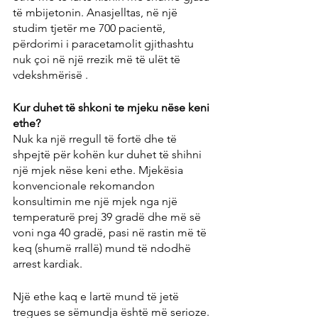
të mbijetonin. Anasjelltas, në një 
studim tjetër me 700 pacientë, 
përdorimi i paracetamolit gjithashtu 
nuk çoi në një rrezik më të ulët të 
vdekshmërisë .
Kur duhet të shkoni te mjeku nëse keni 
ethe?
Nuk ka një rregull të fortë dhe të 
shpejtë për kohën kur duhet të shihni 
një mjek nëse keni ethe. Mjekësia 
konvencionale rekomandon 
konsultimin me një mjek nga një 
temperaturë prej 39 gradë dhe më së 
voni nga 40 gradë, pasi në rastin më të 
keq (shumë rrallë) mund të ndodhë 
arrest kardiak.
Një ethe kaq e lartë mund të jetë 
tregues se sëmundja është më serioze. 