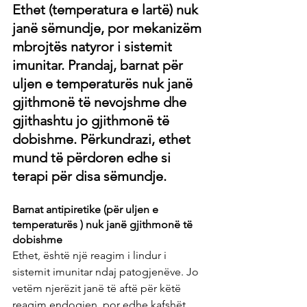
Ethet (temperatura e lartë) nuk 
janë sëmundje, por mekanizëm 
mbrojtës natyror i sistemit 
imunitar. Prandaj, barnat për 
uljen e temperaturës nuk janë 
gjithmonë të nevojshme dhe 
gjithashtu jo gjithmonë të 
dobishme. Përkundrazi, ethet 
mund të përdoren edhe si 
terapi për disa sëmundje.
Barnat antipiretike (për uljen e 
temperaturës ) nuk janë gjithmonë të 
dobishme
Ethet, është një reagim i lindur i 
sistemit imunitar ndaj patogjenëve. Jo 
vetëm njerëzit janë të aftë për këtë 
reagim endogjen, por edhe kafshët. 