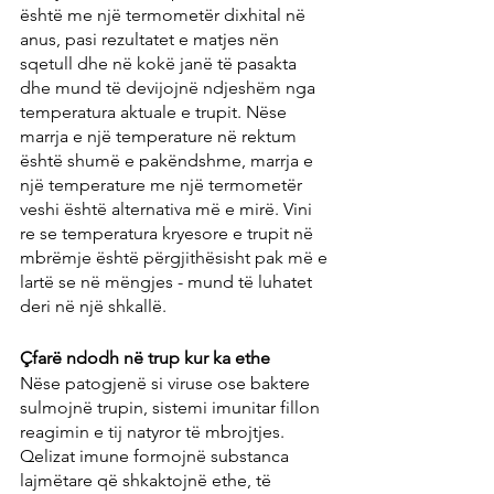
është me një termometër dixhital në 
anus, pasi rezultatet e matjes nën 
sqetull dhe në kokë janë të pasakta 
dhe mund të devijojnë ndjeshëm nga 
temperatura aktuale e trupit. Nëse 
marrja e një temperature në rektum 
është shumë e pakëndshme, marrja e 
një temperature me një termometër 
veshi është alternativa më e mirë. Vini 
re se temperatura kryesore e trupit në 
mbrëmje është përgjithësisht pak më e 
lartë se në mëngjes - mund të luhatet 
deri në një shkallë.
Çfarë ndodh në trup kur ka ethe
Nëse patogjenë si viruse ose baktere 
sulmojnë trupin, sistemi imunitar fillon 
reagimin e tij natyror të mbrojtjes. 
Qelizat imune formojnë substanca 
lajmëtare që shkaktojnë ethe, të 