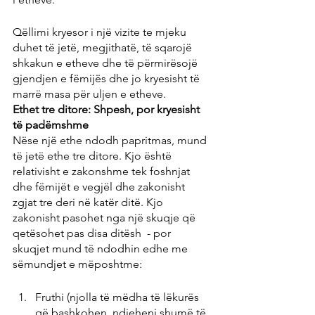
Qëllimi kryesor i një vizite te mjeku 
duhet të jetë, megjithatë, të sqarojë 
shkakun e etheve dhe të përmirësojë 
gjendjen e fëmijës dhe jo kryesisht të 
marrë masa për uljen e etheve.
Ethet tre ditore: Shpesh, por kryesisht 
të padëmshme
Nëse një ethe ndodh papritmas, mund 
të jetë ethe tre ditore. Kjo është 
relativisht e zakonshme tek foshnjat 
dhe fëmijët e vegjël dhe zakonisht 
zgjat tre deri në katër ditë. Kjo 
zakonisht pasohet nga një skuqje që 
qetësohet pas disa ditësh  - por 
skuqjet mund të ndodhin edhe me 
sëmundjet e mëposhtme:
Fruthi (njolla të mëdha të lëkurës 
që bashkohen, ndjeheni shumë të 