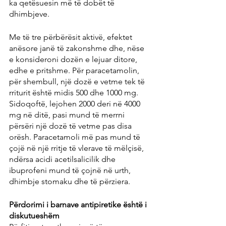
ka qetësuesin më të dobët të 
dhimbjeve.
Me të tre përbërësit aktivë, efektet 
anësore janë të zakonshme dhe, nëse 
e konsideroni dozën e lejuar ditore, 
edhe e pritshme. Për paracetamolin, 
për shembull, një dozë e vetme tek të 
rriturit është midis 500 dhe 1000 mg. 
Sidoqoftë, lejohen 2000 deri në 4000 
mg në ditë, pasi mund të merrni 
përsëri një dozë të vetme pas disa 
orësh. Paracetamoli më pas mund të 
çojë në një rritje të vlerave të mëlçisë, 
ndërsa acidi acetilsalicilik dhe 
ibuprofeni mund të çojnë në urth, 
dhimbje stomaku dhe të përziera.
Përdorimi i barnave antipiretike është i 
diskutueshëm