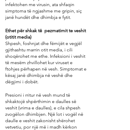
infektohen me virusin, ata shfaqin 
simptoma të ngjashme me gripin, siç 
janë hundët dhe dhimbja e fytit.
Ethet për shkak të  pezmatimit te veshit 
(otitit media)
Shpesh, foshnjat dhe fëmijët e vegjël 
gjithashtu marrin otit media, i cili 
shoqërohet me ethe. Infeksioni i veshit 
të mesëm zhvillohet kur viruset e 
ftohjes përhapen në vesh. Simptomat e 
kësaj janë dhimbja në veshë dhe 
dëgjimi i dobët.
Presioni i rritur në vesh mund të 
shkaktojë shpërthimin e daulles së 
veshit (vrima e daulles), e cila shpesh 
zvogëlon dhimbjen. Një lot i vogël në 
daulle e veshit zakonisht shërohet 
vetvetiu, por një më i madh kërkon 