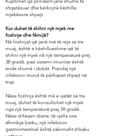
Kuptohet që prindërit janë shumë të 
shqetësuar dhe kërkojnë këshilla 
mjekësore shpejt.
Kur duhet të shihni një mjek me 
foshnje dhe fëmijë?
Në foshnjat që janë më të reja se tre 
muaj, është e këshillueshme që të 
shihni një mjek në një temperaturë prej 
38 gradë, pasi sistemi imunitar është 
ende shumë i dobët. Prandaj një 
infeksion mund të përhapet shpejt në 
trup.
Nëse foshnja është më e vjetër se tre 
muaj, duhet të konsultohet një mjek 
nga një temperaturë prej 39 gradë. 
Nëse shfaqen diarre, të vjella ose 
dhimbje barku, një infeksion 
gastrointestinal është zakonisht shkaku 
i etheve.