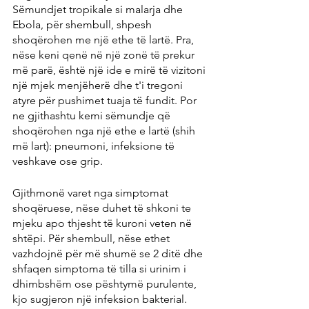
Sëmundjet tropikale si malarja dhe 
Ebola, për shembull, shpesh 
shoqërohen me një ethe të lartë. Pra, 
nëse keni qenë në një zonë të prekur 
më parë, është një ide e mirë të vizitoni 
një mjek menjëherë dhe t'i tregoni 
atyre për pushimet tuaja të fundit. Por 
ne gjithashtu kemi sëmundje që 
shoqërohen nga një ethe e lartë (shih 
më lart): pneumoni, infeksione të 
veshkave ose grip.
Gjithmonë varet nga simptomat 
shoqëruese, nëse duhet të shkoni te 
mjeku apo thjesht të kuroni veten në 
shtëpi. Për shembull, nëse ethet 
vazhdojnë për më shumë se 2 ditë dhe 
shfaqen simptoma të tilla si urinim i 
dhimbshëm ose pështymë purulente, 
kjo sugjeron një infeksion bakterial. 