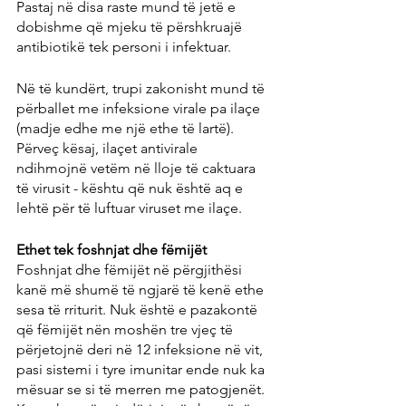
Pastaj në disa raste mund të jetë e 
dobishme që mjeku të përshkruajë 
antibiotikë tek personi i infektuar.
Në të kundërt, trupi zakonisht mund të 
përballet me infeksione virale pa ilaçe 
(madje edhe me një ethe të lartë). 
Përveç kësaj, ilaçet antivirale 
ndihmojnë vetëm në lloje të caktuara 
të virusit - kështu që nuk është aq e 
lehtë për të luftuar viruset me ilaçe.
Ethet tek foshnjat dhe fëmijët
Foshnjat dhe fëmijët në përgjithësi 
kanë më shumë të ngjarë të kenë ethe 
sesa të rriturit. Nuk është e pazakontë 
që fëmijët nën moshën tre vjeç të 
përjetojnë deri në 12 infeksione në vit, 
pasi sistemi i tyre imunitar ende nuk ka 
mësuar se si të merren me patogjenët. 