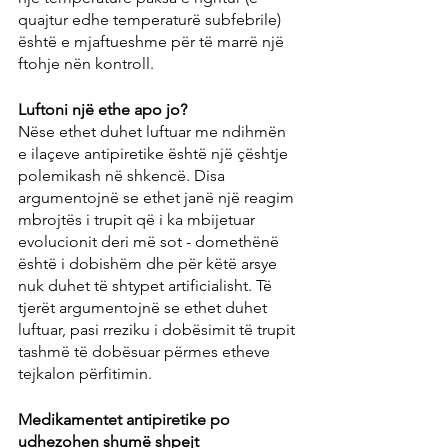
quajtur edhe temperaturë subfebrile) 
është e mjaftueshme për të marrë një 
ftohje nën kontroll.
Luftoni një ethe apo jo?
Nëse ethet duhet luftuar me ndihmën 
e ilaçeve antipiretike është një çështje 
polemikash në shkencë. Disa 
argumentojnë se ethet janë një reagim 
mbrojtës i trupit që i ka mbijetuar 
evolucionit deri më sot - domethënë 
është i dobishëm dhe për këtë arsye 
nuk duhet të shtypet artificialisht. Të 
tjerët argumentojnë se ethet duhet 
luftuar, pasi rreziku i dobësimit të trupit 
tashmë të dobësuar përmes etheve 
tejkalon përfitimin.
Medikamentet antipiretike po 
udhezohen shumë shpejt