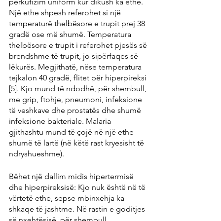
përkufizim uniform kur dikush ka ethe. 
Një ethe shpesh referohet si një 
temperaturë thelbësore e trupit prej 38 
gradë ose më shumë. Temperatura 
thelbësore e trupit i referohet pjesës së 
brendshme të trupit, jo sipërfaqes së 
lëkurës. Megjithatë, nëse temperatura 
tejkalon 40 gradë, flitet për hiperpireksi 
[5]. Kjo mund të ndodhë, për shembull, 
me grip, ftohje, pneumoni, infeksione 
të veshkave dhe prostatës dhe shumë 
infeksione bakteriale. Malaria 
gjithashtu mund të çojë në një ethe 
shumë të lartë (në këtë rast kryesisht të 
ndryshueshme).
Bëhet një dallim midis hipertermisë 
dhe hiperpireksisë: Kjo nuk është në të 
vërtetë ethe, sepse mbinxehja ka 
shkaqe të jashtme. Në rastin e goditjes 
së nxehtësisë, për shembull, 