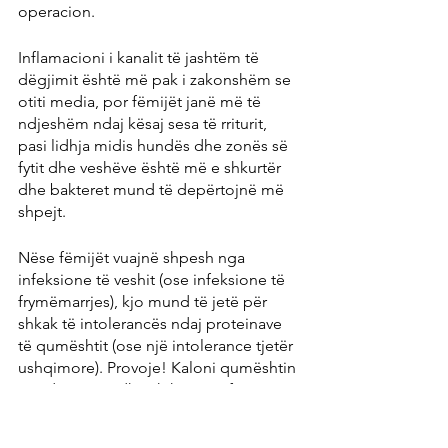
operacion.
Inflamacioni i kanalit të jashtëm të 
dëgjimit është më pak i zakonshëm se 
otiti media, por fëmijët janë më të 
ndjeshëm ndaj kësaj sesa të rriturit, 
pasi lidhja midis hundës dhe zonës së 
fytit dhe veshëve është më e shkurtër 
dhe bakteret mund të depërtojnë më 
shpejt.
Nëse fëmijët vuajnë shpesh nga 
infeksione të veshit (ose infeksione të 
frymëmarrjes), kjo mund të jetë për 
shkak të intolerancës ndaj proteinave 
të qumështit (ose një intolerance tjetër 
ushqimore). Provoje! Kaloni qumështin 
për disa muaj dhe shikoni që fëmija 
juaj të bëjë dietën e re.