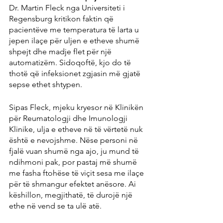
Dr. Martin Fleck nga Universiteti i 
Regensburg kritikon faktin që 
pacientëve me temperatura të larta u 
jepen ilaçe për uljen e etheve shumë 
shpejt dhe madje flet për një 
automatizëm. Sidoqoftë, kjo do të 
thotë që infeksionet zgjasin më gjatë 
sepse ethet shtypen.
Sipas Fleck, mjeku kryesor në Klinikën 
për Reumatologji dhe Imunologji 
Klinike, ulja e etheve në të vërtetë nuk 
është e nevojshme. Nëse personi në 
fjalë vuan shumë nga ajo, ju mund të 
ndihmoni pak, por pastaj më shumë 
me fasha ftohëse të viçit sesa me ilaçe 
për të shmangur efektet anësore. Ai 
këshillon, megjithatë, të durojë një 
ethe në vend se ta ulë atë.