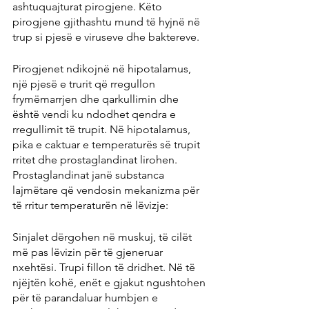
ashtuquajturat pirogjene. Këto 
pirogjene gjithashtu mund të hyjnë në 
trup si pjesë e viruseve dhe baktereve.
Pirogjenet ndikojnë në hipotalamus, 
një pjesë e trurit që rregullon 
frymëmarrjen dhe qarkullimin dhe 
është vendi ku ndodhet qendra e 
rregullimit të trupit. Në hipotalamus, 
pika e caktuar e temperaturës së trupit 
rritet dhe prostaglandinat lirohen. 
Prostaglandinat janë substanca 
lajmëtare që vendosin mekanizma për 
të rritur temperaturën në lëvizje:
Sinjalet dërgohen në muskuj, të cilët 
më pas lëvizin për të gjeneruar 
nxehtësi. Trupi fillon të dridhet. Në të 
njëjtën kohë, enët e gjakut ngushtohen 
për të parandaluar humbjen e 