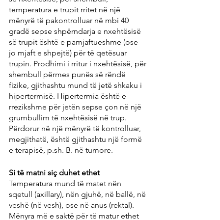
temperatura e trupit rritet në një 
mënyrë të pakontrolluar në mbi 40 
gradë sepse shpërndarja e nxehtësisë 
së trupit është e pamjaftueshme (ose 
jo mjaft e shpejtë) për të qetësuar 
trupin. Prodhimi i rritur i nxehtësisë, për 
shembull përmes punës së rëndë 
fizike, gjithashtu mund të jetë shkaku i 
hipertermisë. Hipertermia është e 
rrezikshme për jetën sepse çon në një 
grumbullim të nxehtësisë në trup. 
Përdorur në një mënyrë të kontrolluar, 
megjithatë, është gjithashtu një formë 
e terapisë, p.sh. B. në tumore.
Si të matni siç duhet ethet
Temperatura mund të matet nën 
sqetull (axillary), nën gjuhë, në ballë, në 
veshë (në vesh), ose në anus (rektal). 
Mënyra më e saktë për të matur ethet 