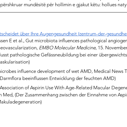
 përshkruar mundësitë për hollimin e gjakut këtu: hollues naty
tscheidet über Ihre Augengesundheit (zentrum-der-gesundhei
sen E et al., Gut microbiota influences pathological angiogen
eovascularization, 
EMBO Molecular Medicine
, 15. November
lusst pathologische Gefässneubildung bei einer übergewicht
skularisation)
icrobes influence development of wet AMD, Medical News To
Darmflora beeinflussen Entwicklung der feuchten AMD)
e Association of Aspirin Use With Age-Related Macular Degene
n Med, (Der Zusammenhang zwischen der Einnahme von Aspir
Makuladegeneration)