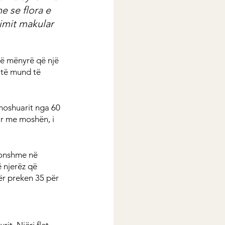
 se flora e 
imit makular
të mënyrë që një 
 të mund të 
moshuarit nga 60 
ur me moshën, i 
onshme në 
 njerëz që 
r preken 35 për 