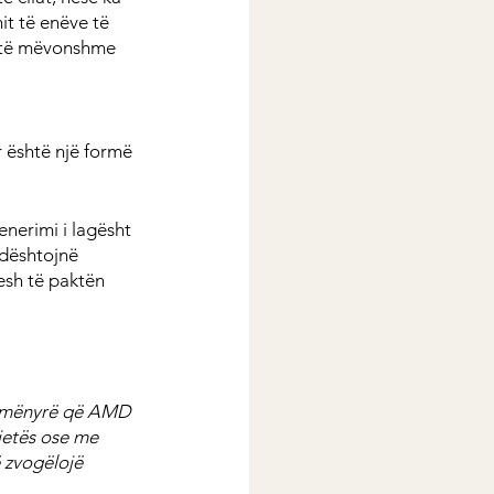
t të enëve të 
zë të mëvonshme 
 është një formë 
nerimi i lagësht 
dështojnë 
esh të paktën 
të mënyrë që AMD 
ietës ose me 
 zvogëlojë 