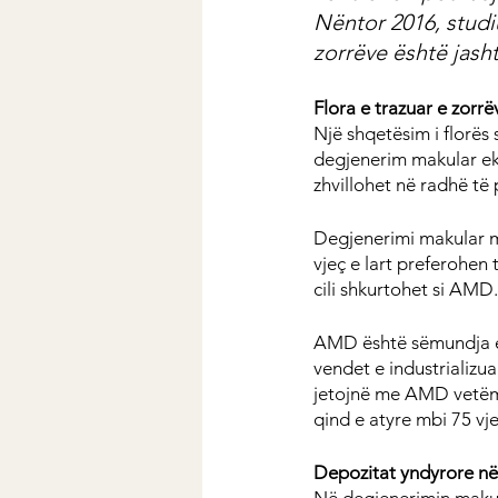
Nëntor 2016, studi
zorrëve është jash
Flora e trazuar e zor
Një shqetësim i florës
degjenerim makular ekz
zhvillohet në radhë të 
Degjenerimi makular m
vjeç e lart preferohen 
cili shkurtohet si AMD.
AMD është sëmundja e
vendet e industrializua
jetojnë me AMD vetëm 
qind e atyre mbi 75 vje
Depozitat yndyrore në