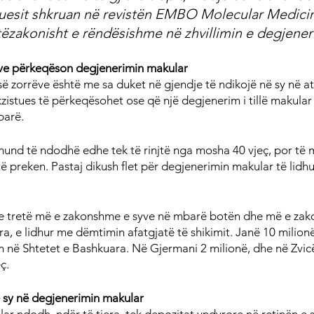
uesit shkruan në revistën EMBO Molecular Medicine
tëzakonisht e rëndësishme në zhvillimin e degjener
rëve përkeqëson degjenerimin makular
 së zorrëve është me sa duket në gjendje të ndikojë në sy në a
istues të përkeqësohet ose që një degjenerim i tillë makular
parë.
und të ndodhë edhe tek të rinjtë nga mosha 40 vjeç, por të 
të preken. Pastaj dikush flet për degjenerimin makular të lidh
 tretë më e zakonshme e syve në mbarë botën dhe më e zak
ra, e lidhur me dëmtimin afatgjatë të shikimit. Janë 10 milionë
në Shtetet e Bashkuara. Në Gjermani 2 milionë, dhe në Zvicë
ç.
 sy në degjenerimin makular