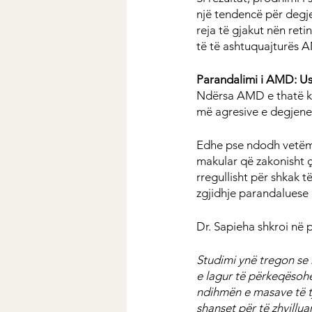
një tendencë për degje
reja të gjakut nën ret
të të ashtuquajturës 
Parandalimi i AMD: Ush
Ndërsa AMD e thatë ko
më agresive e degjene
Edhe pse ndodh vetëm 
makular që zakonisht 
rregullisht për shkak 
zgjidhje parandaluese
Dr. Sapieha shkroi në 
Studimi ynë tregon se 
e lagur të përkeqësohe
ndihmën e masave të t
shanset për të zhvillu