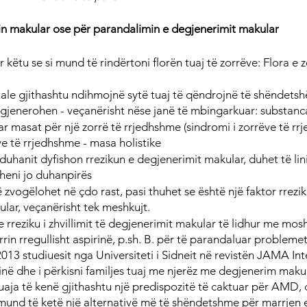
n makular ose për parandalimin e degjenerimit makular
këtu se si mund të rindërtoni florën tuaj të zorrëve: Flora e z
tale gjithashtu ndihmojnë sytë tuaj të qëndrojnë të shëndets
rigjenerohen - veçanërisht nëse janë të mbingarkuar: substanca
 masat për një zorrë të rrjedhshme (sindromi i zorrëve të rrj
e të rrjedhshme - masa holistike
uhanit dyfishon rrezikun e degjenerimit makular, duhet të lin
bëheni jo duhanpirës
 zvogëlohet në çdo rast, pasi thuhet se është një faktor rrezik
lar, veçanërisht tek meshkujt.
e rreziku i zhvillimit të degjenerimit makular të lidhur me mosh
rrin rregullisht aspirinë, p.sh. B. për të parandaluar probleme
2013 studiuesit nga Universiteti i Sidneit në revistën JAMA Int
në dhe i përkisni familjes tuaj me njerëz me degjenerim makular
uaja të kenë gjithashtu një predispozitë të caktuar për AMD, d
mund të ketë një alternativë më të shëndetshme për marrjen e