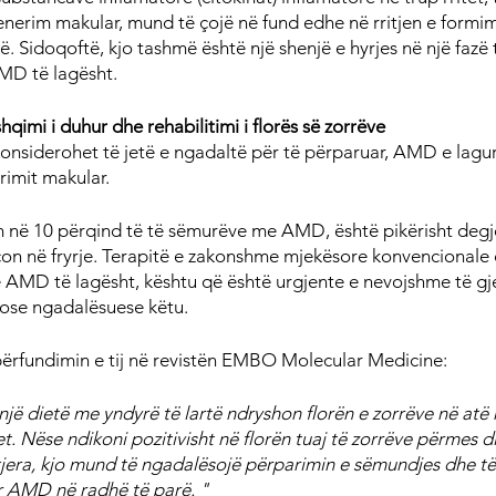
nerim makular, mund të çojë në fund edhe në rritjen e formimi
inë. Sidoqoftë, kjo tashmë është një shenjë e hyrjes në një fa
AMD të lagësht.
qimi i duhur dhe rehabilitimi i florës së zorrëve
nsiderohet të jetë e ngadaltë për të përparuar, AMD e lagur
rimit makular.
në 10 përqind të të sëmurëve me AMD, është pikërisht degje
çon në fryrje. Terapitë e zakonshme mjekësore konvencionale 
të AMD të lagësht, kështu që është urgjente e nevojshme të gj
 ose ngadalësuese këtu.
përfundimin e tij në revistën EMBO Molecular Medicine:
një dietë me yndyrë të lartë ndryshon florën e zorrëve në a
t. Nëse ndikoni pozitivisht në florën tuaj të zorrëve përmes d
jera, kjo mund të ngadalësojë përparimin e sëmundjes dhe të
ar AMD në radhë të parë. "