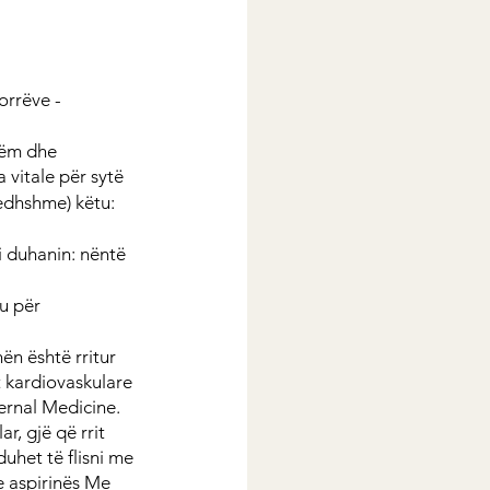
orrëve - 
hëm dhe 
 vitale për sytë
edhshme) këtu: 
i duhanin: nëntë 
u për 
ën është rritur 
t kardiovaskulare 
ernal Medicine. 
, gjë që rrit 
uhet të flisni me 
 aspirinës Me 