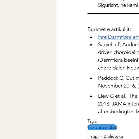
Sigurisht, ne kemi
Burimet e artikullit:
Ihre Darmflora en
Sapieha P, Andries
driven choroidal n
(Darmflora beeinf
choroidalen Neova
Paddock C, Gut m
November 2016, (
Liew G et al., Th
2013, JAMA Inter
altersbedingten 
Tags:
Flora e zorrëve
Trupi
Biblioteka