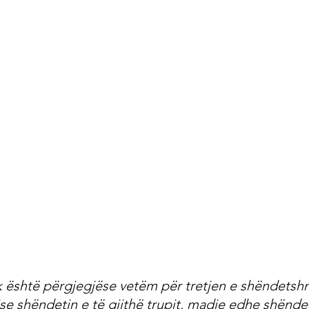
k është përgjegjëse vetëm për tretjen e shëndetsh
se shëndetin e të gjithë trupit, madje edhe shëndet