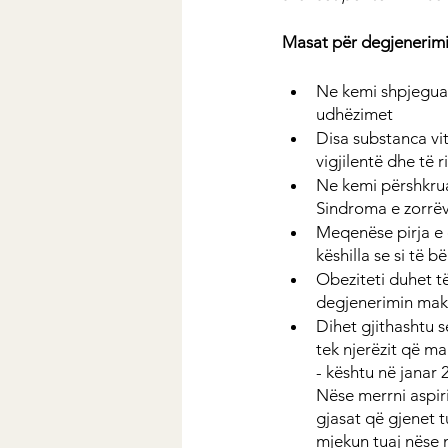
Masat për degjenerimi
Ne kemi shpjeguar 
udhëzimet
Disa substanca vi
vigjilentë dhe të 
Ne kemi përshkruar
Sindroma e zorrëv
Meqenëse pirja e d
këshilla se si të 
Obeziteti duhet të
degjenerimin maku
Dihet gjithashtu s
tek njerëzit që ma
- kështu në janar 
Nëse merrni aspiri
gjasat që gjenet t
mjekun tuaj nëse 