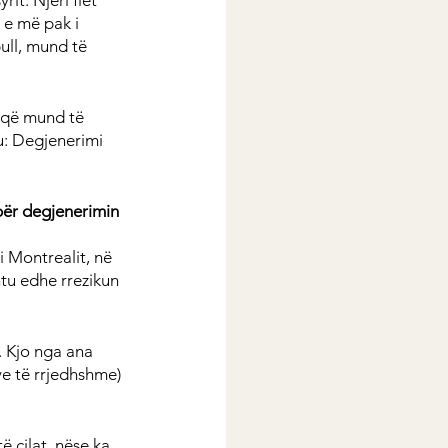
it. Njëri flet 
 e më pak i 
ull, mund të 
 që mund të 
u: Degjenerimi 
për degjenerimin 
 Montrealit, në 
tu edhe rrezikun 
. Kjo nga ana 
ve të rrjedhshme) 
ë cilat, nëse ka 