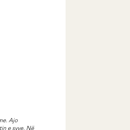
me. Ajo 
in e syve. Në 