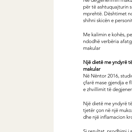
Në degjenerimin makular
për të ashtuquajturin 
mprehtë. Dështimet ndo
shihni skicën e personit
Me kalimin e kohës, p
ndodhë verbëria afatg
makular
Një dietë me yndyrë të
makular
Në Nëntor 2016, studiu
çfarë mase gjendja e f
e zhvillimit të degjene
Një dietë me yndyrë të 
tjetër çon në një muko
dhe një inflamacion kr
Si rezultat, prodhimi i 