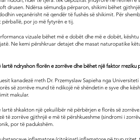
 ndodh, ndër të tjera. tek depozitat yndyrore në retinën e syr
soft drusen. Ndërsa sëmundja përparon, shikimi bëhet gjithnjë
dhin veçanërisht në qendër të fushës së shikimit. Për shemb
 përballë, por jo më fytyrën e tij.
erformanca vizuale bëhet më e dobët dhe më e dobët, kështu
jatë. Ne kemi përshkruar detajet dhe masat naturopatike kët
 lartë ndryshon florën e zorrëve dhe bëhet një faktor rreziku 
esit kanadezë rreth Dr. Przemyslaw Sapieha nga Universiteti i
lorës së zorrëve mund të ndikojë në shëndetin e syve dhe kësh
rimit makular.
lartë shkakton një çekuilibër në përbërjen e florës së zorrëve
zë të zorrëve gjithnjë e më të përshkueshme (sindromi i zorrë
onik, por të padukshëm.
substancave inflamatore (citokinat) inflamatore në trup rritet, t