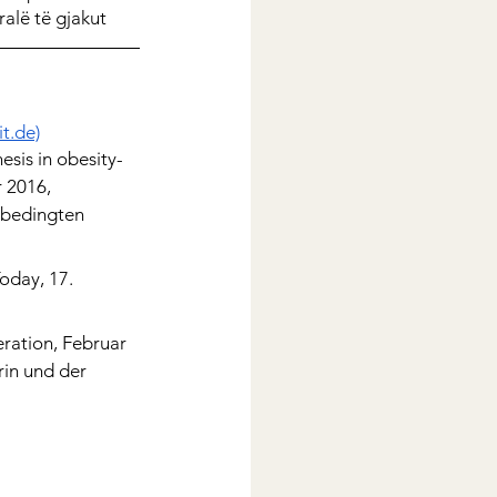
ralë të gjakut
t.de)
esis in obesity-
 2016, 
sbedingten 
day, 17. 
ration, Februar 
in und der 