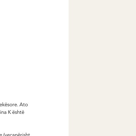
ekësore. Ato 
mina K është 
e (veçanërisht 