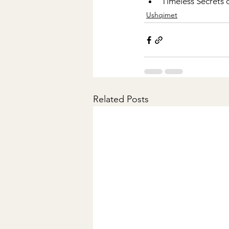
Timeless Secrets 
Ushqimet
Related Posts