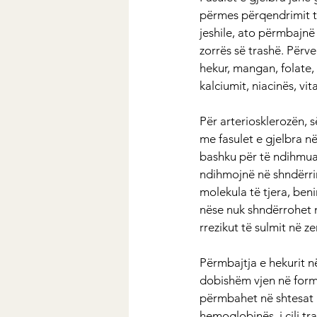
përmes përqendrimit të
jeshile, ato përmbajnë
zorrës së trashë. Përve
hekur, mangan, folate, 
kalciumit, niacinës, vi
Për arteriosklerozën, 
me fasulet e gjelbra n
bashku për të ndihmuar 
ndihmojnë në shndërrim
molekula të tjera, ben
nëse nuk shndërrohet m
rrezikut të sulmit në z
Përmbajtja e hekurit në
dobishëm vjen në formë
përmbahet në shtesat u
hemoglobinës, i cili tr