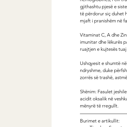
gjithashtu pjesë e sis
të përdorur siç duhet h
mjaft i pranishëm në fa
Vitaminat C, A dhe Zin
imunitar dhe lëkurës p
ruajtjen e kujtesës tua
Ushqyesit e shumtë në 
ndryshme, duke përfshi
zorrës së trashë, astmë
Shënim: Fasulet jeshil
acidit oksalik në veshk
mënyrë të rregullt.
Burimet e artikullit: