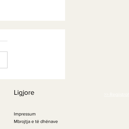
 magjepsëse e
xhefilit: Nga përfitimet
Ligjore
detësore te kënaqësitë e
>> Regjistro
inës
Impressum
Mbrojtja e të dhënave