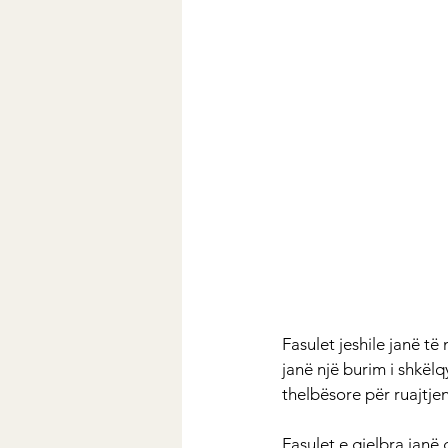
Fasulet jeshile janë 
janë një burim i shkëlq
thelbësore për ruajtjen
Fasulet e gjelbra janë 