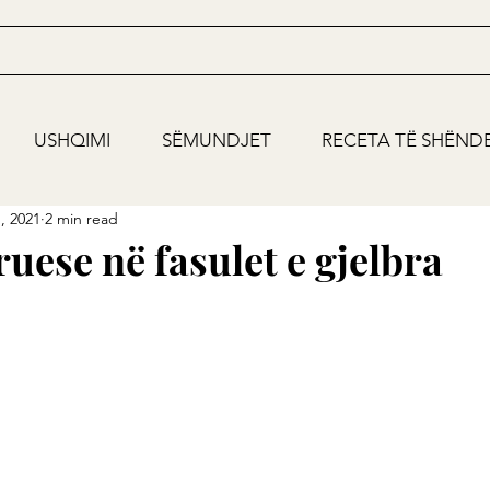
USHQIMI
SËMUNDJET
RECETA TË SHËND
, 2021
2 min read
uese në fasulet e gjelbra