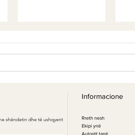
Fuqia e artë e natyrës:
Bota
kurkuma dhe përfitimet e saj
xhen
Informacione
të ndryshme shëndetësore
shën
kuzh
Rreth nesh
me shëndetin dhe të ushqyerit
Ekipi ynë
Autorët tanë