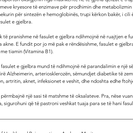
temeve kryesore të enzimave për prodhimin dhe metabolizmin e
ekurin për sintezën e hemoglobinës, trupi kërkon bakër, i cili 
sulet e gjelbra.
k të pranishme në fasulet e gjelbra ndihmojnë në ruajtjen e fu
a akne. E fundit por jo më pak e rëndësishme, fasulet e gjelb
j me tiamin (Vitamina B1).
fasulet e gjelbra mund të ndihmojnë në parandalimin e një së
rë Alzheimerin, arteriosklerozën, sëmundjet diabetike të zemr
n, artritin, aknet, infeksionet e veshit, dhe ndoshta edhe ftohj
e përmbajnë një sasi të matshme të oksalateve. Pra, nëse vuan
a, sigurohuni që të pastroni veshkat tuaja para se të hani fasul