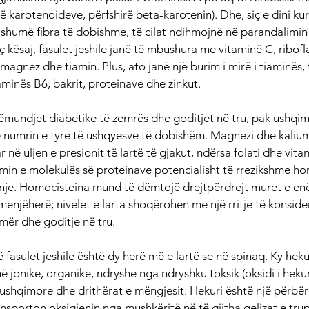
 karotenoideve, përfshirë beta-karotenin). Dhe, siç e dini kur
 shumë fibra të dobishme, të cilat ndihmojnë në parandalimin 
ç kësaj, fasulet jeshile janë të mbushura me vitaminë C, ribofla
magnez dhe tiamin. Plus, ato janë një burim i mirë i tiaminës, f
taminës B6, bakrit, proteinave dhe zinkut.
sëmundjet diabetike të zemrës dhe goditjet në tru, pak ushqi
ë numrin e tyre të ushqyesve të dobishëm. Magnezi dhe kalium
në uljen e presionit të lartë të gjakut, ndërsa folati dhe vita
in e molekulës së proteinave potencialisht të rrezikshme ho
inje. Homocisteina mund të dëmtojë drejtpërdrejt muret e enë
enjëherë; nivelet e larta shoqërohen me një rritje të konsid
emër dhe goditje në tru.
 fasulet jeshile është dy herë më e lartë se në spinaq. Ky heku
 jonike, organike, ndryshe nga ndryshku toksik (oksidi i hekur
shqimore dhe drithërat e mëngjesit. Hekuri është një përbërës
ansporton oksigjenin nga mushkëritë në të gjitha qelizat e trup