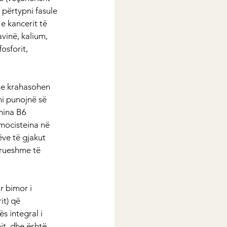
 përtypni fasule 
e kancerit të 
vinë, kalium, 
osforit, 
me krahasohen 
i punojnë së 
mina B6 
mocisteina në 
ve të gjakut 
erueshme të 
r bimor i 
it) që 
 integral i 
it, dhe është 