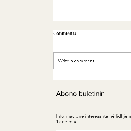
Comments
Write a comment...
Acidet yndyrore Omega-3 tek
endometrioza
Abono buletinin
Informacione interesante në lidhje 
1x në muaj