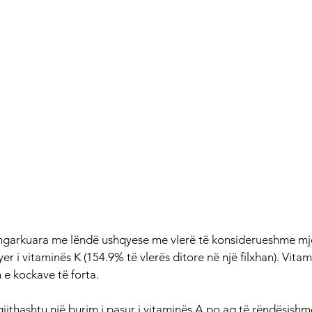
të ngarkuara me lëndë ushqyese me vlerë të konsiderueshme mj
yer i vitaminës K (154.9% të vlerës ditore në një filxhan). Vita
 e kockave të forta.
gjithashtu një burim i pasur i vitaminës A po aq të rëndësishm