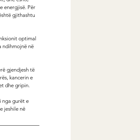
 energjisë. Për 
është gjithashtu 
nksionit optimal 
ra ndihmojnë në 
rë gjendjesh të 
ës, kancerin e 
et dhe gripin.
i nga gurët e 
e jeshile në 