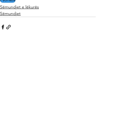
Sëmundjet e lëkurës
Sëmundjet
See All
Related Posts