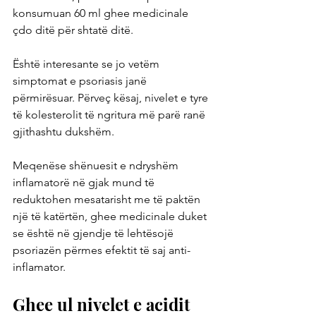
konsumuan 60 ml ghee medicinale 
çdo ditë për shtatë ditë.
Është interesante se jo vetëm 
simptomat e psoriasis janë 
përmirësuar. Përveç kësaj, nivelet e tyre 
të kolesterolit të ngritura më parë ranë 
gjithashtu dukshëm.
Meqenëse shënuesit e ndryshëm 
inflamatorë në gjak mund të 
reduktohen mesatarisht me të paktën 
një të katërtën, ghee medicinale duket 
se është në gjendje të lehtësojë 
psoriazën përmes efektit të saj anti-
inflamator.
Ghee ul nivelet e acidit 