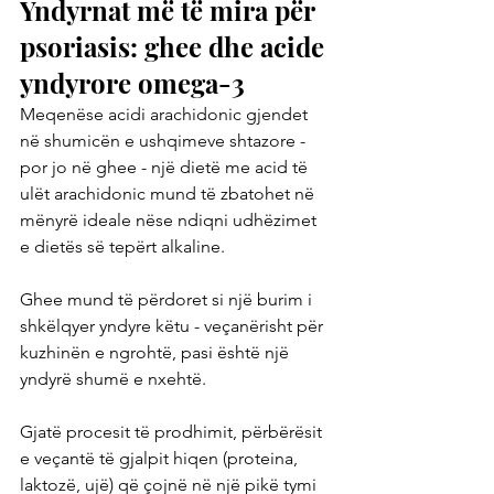
Yndyrnat më të mira për 
psoriasis: ghee dhe acide 
yndyrore omega-3
Meqenëse acidi arachidonic gjendet 
në shumicën e ushqimeve shtazore - 
por jo në ghee - një dietë me acid të 
ulët arachidonic mund të zbatohet në 
mënyrë ideale nëse ndiqni udhëzimet 
e dietës së tepërt alkaline.
Ghee mund të përdoret si një burim i 
shkëlqyer yndyre këtu - veçanërisht për 
kuzhinën e ngrohtë, pasi është një 
yndyrë shumë e nxehtë.
Gjatë procesit të prodhimit, përbërësit 
e veçantë të gjalpit hiqen (proteina, 
laktozë, ujë) që çojnë në një pikë tymi 