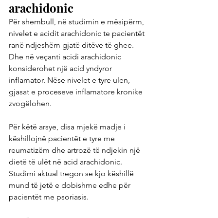
arachidonic
Për shembull, në studimin e mësipërm, 
nivelet e acidit arachidonic te pacientët 
ranë ndjeshëm gjatë ditëve të ghee. 
Dhe në veçanti acidi arachidonic 
konsiderohet një acid yndyror 
inflamator. Nëse nivelet e tyre ulen, 
gjasat e proceseve inflamatore kronike 
zvogëlohen.
Për këtë arsye, disa mjekë madje i 
këshillojnë pacientët e tyre me 
reumatizëm dhe artrozë të ndjekin një 
dietë të ulët në acid arachidonic. 
Studimi aktual tregon se kjo këshillë 
mund të jetë e dobishme edhe për 
pacientët me psoriasis.