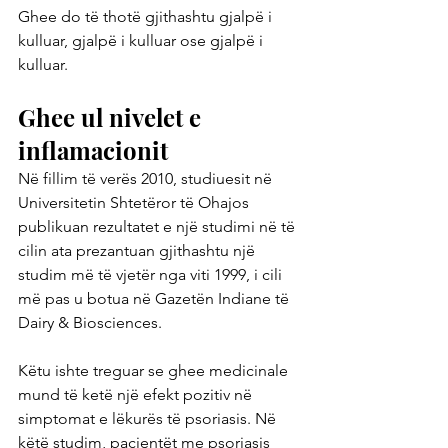
Ghee do të thotë gjithashtu gjalpë i 
kulluar, gjalpë i kulluar ose gjalpë i 
kulluar.
Ghee ul nivelet e 
inflamacionit
Në fillim të verës 2010, studiuesit në 
Universitetin Shtetëror të Ohajos 
publikuan rezultatet e një studimi në të 
cilin ata prezantuan gjithashtu një 
studim më të vjetër nga viti 1999, i cili 
më pas u botua në Gazetën Indiane të 
Dairy & Biosciences.
Këtu ishte treguar se ghee medicinale 
mund të ketë një efekt pozitiv në 
simptomat e lëkurës të psoriasis. Në 
këtë studim, pacientët me psoriasis 