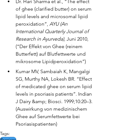
Dr. Hari Sharma et al., “The effect 
of ghee (clarified butter) on serum 
lipid levels and microsomal lipid 
peroxidation”, 
AYU (An 
International Quarterly Journal of 
Research in Ayurveda)
, Juni 2010, 
(“Der Effekt von Ghee (reinem 
Butterfett) auf Blutfettwerte und 
mikrosome Lipidperoxidation”)
Kumar MV, Sambaiah K, Mangalgi 
SG, Murthy NA, Lokesh BR. “Effect 
of medicated ghee on serum lipid 
levels in psoriasis patients”. Indian 
J Dairy &amp; Biosci. 1999;10:20–3. 
(Auswirkung von medizinischem 
Ghee auf Serumfettwerte bei 
Psoriasispatienten)
Tags:
Psoriaza