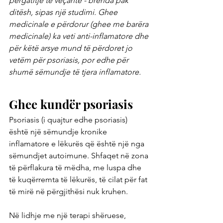
përgatitje të veçantë - brenda pak 
ditësh, sipas një studimi. Ghee 
medicinale e përdorur (ghee me barëra 
medicinale) ka veti anti-inflamatore dhe 
për këtë arsye mund të përdoret jo 
vetëm për psoriasis, por edhe për 
shumë sëmundje të tjera inflamatore.
Ghee kundër psoriasis
Psoriasis (i quajtur edhe psoriasis) 
është një sëmundje kronike 
inflamatore e lëkurës që është një nga 
sëmundjet autoimune. Shfaqet në zona 
të përflakura të mëdha, me luspa dhe 
të kuqërremta të lëkurës, të cilat për fat 
të mirë në përgjithësi nuk kruhen.
Në lidhje me një terapi shëruese, 