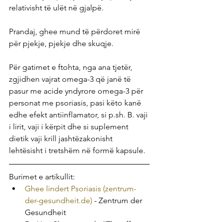
relativisht të ulët në gjalpë.
Prandaj, ghee mund të përdoret mirë 
për pjekje, pjekje dhe skuqje.
Për gatimet e ftohta, nga ana tjetër, 
zgjidhen vajrat omega-3 që janë të 
pasur me acide yndyrore omega-3 për 
personat me psoriasis, pasi këto kanë 
edhe efekt antiinflamator, si p.sh. B. vaji 
i lirit, vaji i kërpit dhe si suplement 
dietik vaji krill jashtëzakonisht 
lehtësisht i tretshëm në formë kapsule.
Burimet e artikullit:
Ghee lindert Psoriasis (zentrum-
der-gesundheit.de)
 - Zentrum der 
Gesundheit