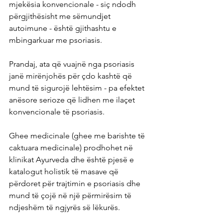
mjekësia konvencionale - siç ndodh 
përgjithësisht me sëmundjet 
autoimune - është gjithashtu e 
mbingarkuar me psoriasis.
Prandaj, ata që vuajnë nga psoriasis 
janë mirënjohës për çdo kashtë që 
mund të sigurojë lehtësim - pa efektet 
anësore serioze që lidhen me ilaçet 
konvencionale të psoriasis.
Ghee medicinale (ghee me barishte të 
caktuara medicinale) prodhohet në 
klinikat Ayurveda dhe është pjesë e 
katalogut holistik të masave që 
përdoret për trajtimin e psoriasis dhe 
mund të çojë në një përmirësim të 
ndjeshëm të ngjyrës së lëkurës.