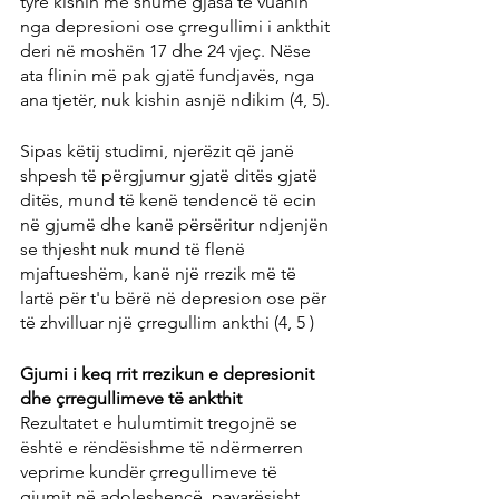
tyre kishin më shumë gjasa të vuanin 
nga depresioni ose çrregullimi i ankthit 
deri në moshën 17 dhe 24 vjeç. Nëse 
ata flinin më pak gjatë fundjavës, nga 
ana tjetër, nuk kishin asnjë ndikim (4, 5).
Sipas këtij studimi, njerëzit që janë 
shpesh të përgjumur gjatë ditës gjatë 
ditës, mund të kenë tendencë të ecin 
në gjumë dhe kanë përsëritur ndjenjën 
se thjesht nuk mund të flenë 
mjaftueshëm, kanë një rrezik më të 
lartë për t'u bërë në depresion ose për 
të zhvilluar një çrregullim ankthi (4, 5 )
Gjumi i keq rrit rrezikun e depresionit 
dhe çrregullimeve të ankthit
Rezultatet e hulumtimit tregojnë se 
është e rëndësishme të ndërmerren 
veprime kundër çrregullimeve të 
gjumit në adoleshencë, pavarësisht 