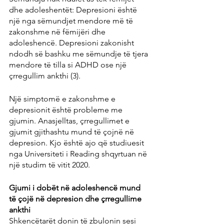
dhe adoleshentët: Depresioni është 
një nga sëmundjet mendore më të 
zakonshme në fëmijëri dhe 
adoleshencë. Depresioni zakonisht 
ndodh së bashku me sëmundje të tjera 
mendore të tilla si ADHD ose një 
çrregullim ankthi (3).
Një simptomë e zakonshme e 
depresionit është probleme me 
gjumin. Anasjelltas, çrregullimet e 
gjumit gjithashtu mund të çojnë në 
depresion. Kjo është ajo që studiuesit 
nga Universiteti i Reading shqyrtuan në 
një studim të vitit 2020.
Gjumi i dobët në adoleshencë mund 
të çojë në depresion dhe çrregullime 
ankthi
Shkencëtarët donin të zbulonin sesi 