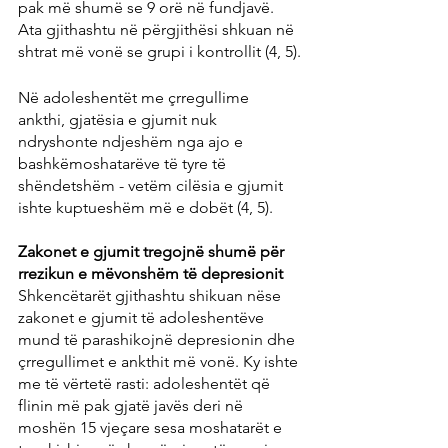
pak më shumë se 9 orë në fundjavë. 
Ata gjithashtu në përgjithësi shkuan në 
shtrat më vonë se grupi i kontrollit (4, 5).
Në adoleshentët me çrregullime 
ankthi, gjatësia e gjumit nuk 
ndryshonte ndjeshëm nga ajo e 
bashkëmoshatarëve të tyre të 
shëndetshëm - vetëm cilësia e gjumit 
ishte kuptueshëm më e dobët (4, 5).
Zakonet e gjumit tregojnë shumë për 
rrezikun e mëvonshëm të depresionit
Shkencëtarët gjithashtu shikuan nëse 
zakonet e gjumit të adoleshentëve 
mund të parashikojnë depresionin dhe 
çrregullimet e ankthit më vonë. Ky ishte 
me të vërtetë rasti: adoleshentët që 
flinin më pak gjatë javës deri në 
moshën 15 vjeçare sesa moshatarët e 