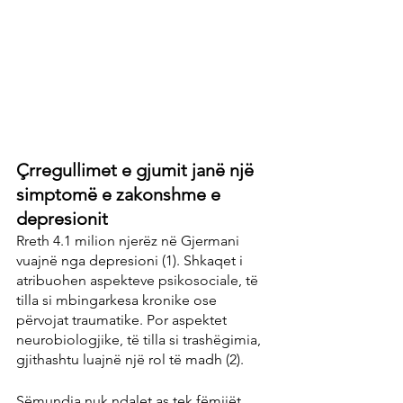
Çrregullimet e gjumit janë një 
simptomë e zakonshme e 
depresionit
Rreth 4.1 milion njerëz në Gjermani 
vuajnë nga depresioni (1). Shkaqet i 
atribuohen aspekteve psikosociale, të 
tilla si mbingarkesa kronike ose 
përvojat traumatike. Por aspektet 
neurobiologjike, të tilla si trashëgimia, 
gjithashtu luajnë një rol të madh (2).
Sëmundja nuk ndalet as tek fëmijët 