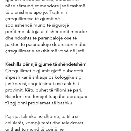
nëse sëmundjet mendore janë tashmë 
të pranishme apo jo. Trajtimi i 
çrregullimeve të gjumit në 
adoleshencë mund të sigurojë 
përfitime afatgjata të shëndetit mendor 
dhe ndoshta të parandalojë ose të 
paktën të parandalojë depresionin dhe 
çrregullimet e ankthit më vonë në jetë.
Këshilla për një gjumë të shëndetshëm
Çrregullimet e gjumit gjatë pubertetit 
shpesh kanë shkaqe psikologjike siç 
janë stresi, shqetësimet ose ankthi i 
provimit. Këtu duhet të filloni së pari. 
Bisedoni me fëmijët tuaj dhe përpiquni 
t'i zgjidhni problemet së bashku.
Pajisjet teknike në dhomë, të tilla si 
celularët, kompjuterët dhe televizorët, 
gjithashtu mund të çojnë në 