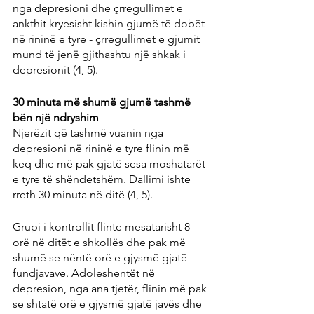
nga depresioni dhe çrregullimet e 
ankthit kryesisht kishin gjumë të dobët 
në rininë e tyre - çrregullimet e gjumit 
mund të jenë gjithashtu një shkak i 
depresionit (4, 5).
30 minuta më shumë gjumë tashmë 
bën një ndryshim
Njerëzit që tashmë vuanin nga 
depresioni në rininë e tyre flinin më 
keq dhe më pak gjatë sesa moshatarët 
e tyre të shëndetshëm. Dallimi ishte 
rreth 30 minuta në ditë (4, 5).
Grupi i kontrollit flinte mesatarisht 8 
orë në ditët e shkollës dhe pak më 
shumë se nëntë orë e gjysmë gjatë 
fundjavave. Adoleshentët në 
depresion, nga ana tjetër, flinin më pak 
se shtatë orë e gjysmë gjatë javës dhe 