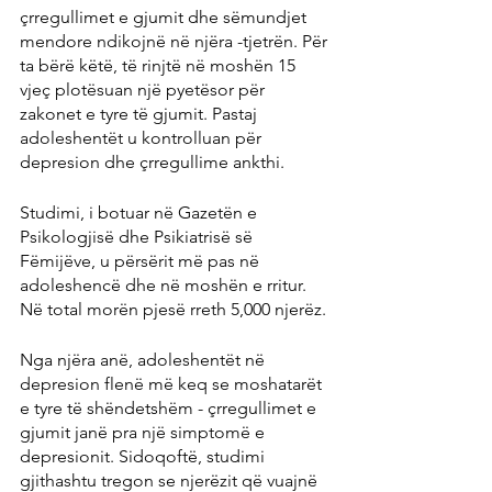
çrregullimet e gjumit dhe sëmundjet 
mendore ndikojnë në njëra -tjetrën. Për 
ta bërë këtë, të rinjtë në moshën 15 
vjeç plotësuan një pyetësor për 
zakonet e tyre të gjumit. Pastaj 
adoleshentët u kontrolluan për 
depresion dhe çrregullime ankthi.
Studimi, i botuar në Gazetën e 
Psikologjisë dhe Psikiatrisë së 
Fëmijëve, u përsërit më pas në 
adoleshencë dhe në moshën e rritur. 
Në total morën pjesë rreth 5,000 njerëz.
Nga njëra anë, adoleshentët në 
depresion flenë më keq se moshatarët 
e tyre të shëndetshëm - çrregullimet e 
gjumit janë pra një simptomë e 
depresionit. Sidoqoftë, studimi 
gjithashtu tregon se njerëzit që vuajnë 