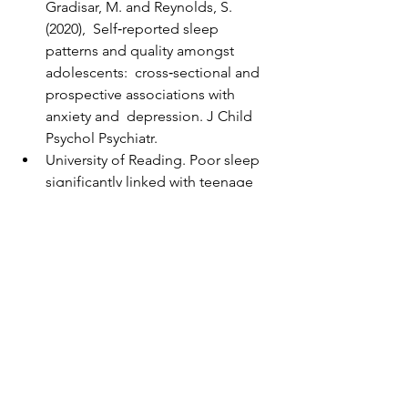
Gradisar, M. and Reynolds, S. 
(2020),  Self‐reported sleep 
patterns and quality amongst 
adolescents:  cross‐sectional and 
prospective associations with 
anxiety and  depression. J Child 
Psychol Psychiatr.
University of Reading. Poor sleep 
significantly linked with teenage  
depression: Depression group 
slept 30 minutes less per night 
than other  groups in study. 
ScienceDaily, 17 June 2020.
Sëmundje mendore
Lajme
Sëmundjet