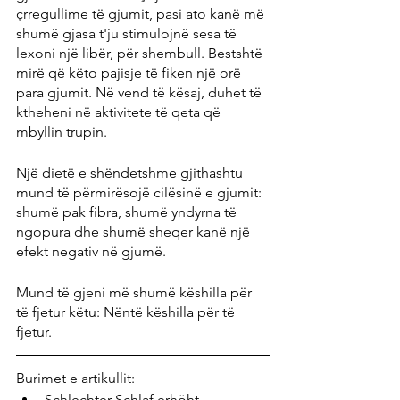
çrregullime të gjumit, pasi ato kanë më 
shumë gjasa t'ju stimulojnë sesa të 
lexoni një libër, për shembull. Bestshtë 
mirë që këto pajisje të fiken një orë 
para gjumit. Në vend të kësaj, duhet të 
ktheheni në aktivitete të qeta që 
mbyllin trupin.
Një dietë e shëndetshme gjithashtu 
mund të përmirësojë cilësinë e gjumit: 
shumë pak fibra, shumë yndyrna të 
ngopura dhe shumë sheqer kanë një 
efekt negativ në gjumë.
Mund të gjeni më shumë këshilla për 
të fjetur këtu: Nëntë këshilla për të 
fjetur.
Burimet e artikullit:
Schlechter Schlaf erhöht 