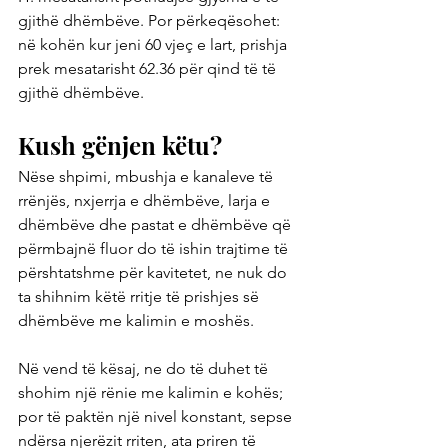
gjithë dhëmbëve. Por përkeqësohet: 
në kohën kur jeni 60 vjeç e lart, prishja 
prek mesatarisht 62.36 për qind të të 
gjithë dhëmbëve.
Kush gënjen këtu?
Nëse shpimi, mbushja e kanaleve të 
rrënjës, nxjerrja e dhëmbëve, larja e 
dhëmbëve dhe pastat e dhëmbëve që 
përmbajnë fluor do të ishin trajtime të 
përshtatshme për kavitetet, ne nuk do 
ta shihnim këtë rritje të prishjes së 
dhëmbëve me kalimin e moshës.
Në vend të kësaj, ne do të duhet të 
shohim një rënie me kalimin e kohës; 
por të paktën një nivel konstant, sepse 
ndërsa njerëzit rriten, ata priren të 