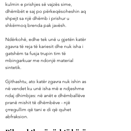
kulmin e prishjes së vajzës sime, 
dhëmbët e saj po përkeqësoheshin aq 
shpejt sa një dhëmb i prishur u 
shkërmoq brenda pak javësh.
Ndërkohë, edhe tek unë u gjetën katër 
zgavra të reja të kariesit dhe nuk isha i 
gatshëm ta fusja trupin tim të 
mbingarkuar me ndonjë material 
sintetik.
Gjithashtu, ato katër zgavra nuk ishin as 
në vendet ku unë isha më e ndjeshme 
ndaj dhimbjes: në anët e dhëmballëve 
pranë mishit të dhëmbëve - një 
çrregullim që tani e di që quhet 
abfraksion.