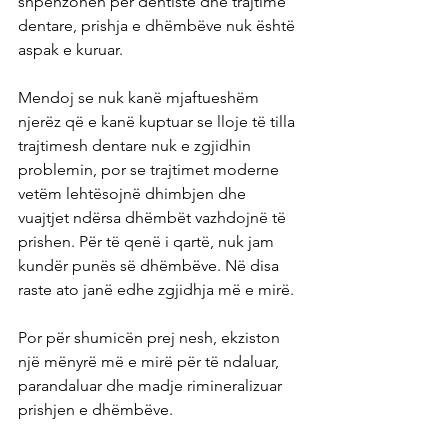
shpenzohen për dentistë dhe trajtime 
dentare, prishja e dhëmbëve nuk është 
aspak e kuruar.
Mendoj se nuk kanë mjaftueshëm 
njerëz që e kanë kuptuar se lloje të tilla 
trajtimesh dentare nuk e zgjidhin 
problemin, por se trajtimet moderne 
vetëm lehtësojnë dhimbjen dhe 
vuajtjet ndërsa dhëmbët vazhdojnë të 
prishen. Për të qenë i qartë, nuk jam 
kundër punës së dhëmbëve. Në disa 
raste ato janë edhe zgjidhja më e mirë.
Por për shumicën prej nesh, ekziston 
një mënyrë më e mirë për të ndaluar, 
parandaluar dhe madje rimineralizuar 
prishjen e dhëmbëve.