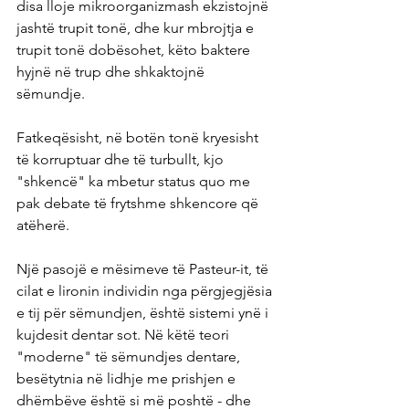
disa lloje mikroorganizmash ekzistojnë 
jashtë trupit tonë, dhe kur mbrojtja e 
trupit tonë dobësohet, këto baktere 
hyjnë në trup dhe shkaktojnë 
sëmundje.
Fatkeqësisht, në botën tonë kryesisht 
të korruptuar dhe të turbullt, kjo 
"shkencë" ka mbetur status quo me 
pak debate të frytshme shkencore që 
atëherë.
Një pasojë e mësimeve të Pasteur-it, të 
cilat e lironin individin nga përgjegjësia 
e tij për sëmundjen, është sistemi ynë i 
kujdesit dentar sot. Në këtë teori 
"moderne" të sëmundjes dentare, 
besëtytnia në lidhje me prishjen e 
dhëmbëve është si më poshtë - dhe 