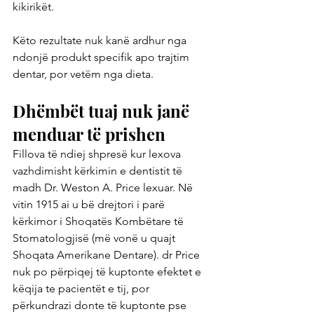
kikirikët.
Këto rezultate nuk kanë ardhur nga 
ndonjë produkt specifik apo trajtim 
dentar, por vetëm nga dieta.
Dhëmbët tuaj nuk janë 
menduar të prishen
Fillova të ndiej shpresë kur lexova 
vazhdimisht kërkimin e dentistit të 
madh Dr. Weston A. Price lexuar. Në 
vitin 1915 ai u bë drejtori i parë 
kërkimor i Shoqatës Kombëtare të 
Stomatologjisë (më vonë u quajt 
Shoqata Amerikane Dentare). dr Price 
nuk po përpiqej të kuptonte efektet e 
këqija te pacientët e tij, por 
përkundrazi donte të kuptonte pse 