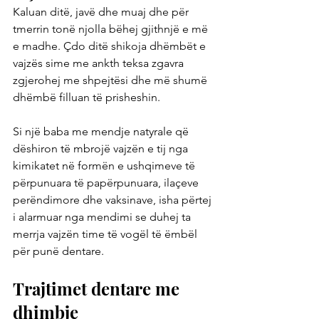
Kaluan ditë, javë dhe muaj dhe për 
tmerrin tonë njolla bëhej gjithnjë e më 
e madhe. Çdo ditë shikoja dhëmbët e 
vajzës sime me ankth teksa zgavra 
zgjerohej me shpejtësi dhe më shumë 
dhëmbë filluan të prisheshin.
Si një baba me mendje natyrale që 
dëshiron të mbrojë vajzën e tij nga 
kimikatet në formën e ushqimeve të 
përpunuara të papërpunuara, ilaçeve 
perëndimore dhe vaksinave, isha përtej 
i alarmuar nga mendimi se duhej ta 
merrja vajzën time të vogël të ëmbël 
për punë dentare.
Trajtimet dentare me 
dhimbje