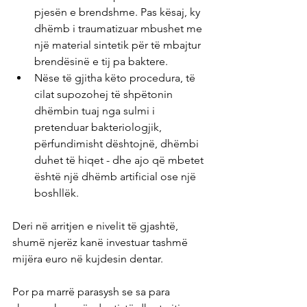
pjesën e brendshme. Pas kësaj, ky 
dhëmb i traumatizuar mbushet me 
një material sintetik për të mbajtur 
brendësinë e tij pa baktere.
Nëse të gjitha këto procedura, të 
cilat supozohej të shpëtonin 
dhëmbin tuaj nga sulmi i 
pretenduar bakteriologjik, 
përfundimisht dështojnë, dhëmbi 
duhet të hiqet - dhe ajo që mbetet 
është një dhëmb artificial ose një 
boshllëk.
Deri në arritjen e nivelit të gjashtë, 
shumë njerëz kanë investuar tashmë 
mijëra euro në kujdesin dentar.
Por pa marrë parasysh se sa para 