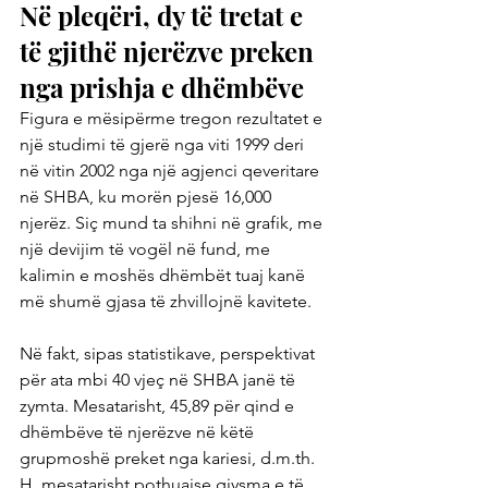
Në pleqëri, dy të tretat e 
të gjithë njerëzve preken 
nga prishja e dhëmbëve
Figura e mësipërme tregon rezultatet e 
një studimi të gjerë nga viti 1999 deri 
në vitin 2002 nga një agjenci qeveritare 
në SHBA, ku morën pjesë 16,000 
njerëz. Siç mund ta shihni në grafik, me 
një devijim të vogël në fund, me 
kalimin e moshës dhëmbët tuaj kanë 
më shumë gjasa të zhvillojnë kavitete.
Në fakt, sipas statistikave, perspektivat 
për ata mbi 40 vjeç në SHBA janë të 
zymta. Mesatarisht, 45,89 për qind e 
dhëmbëve të njerëzve në këtë 
grupmoshë preket nga kariesi, d.m.th. 
H. mesatarisht pothuajse gjysma e të 