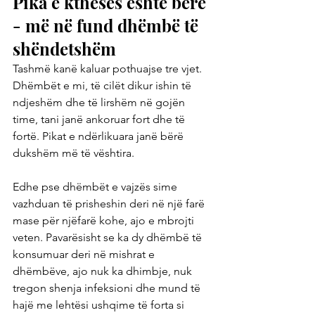
Pika e kthesës është bërë 
- më në fund dhëmbë të 
shëndetshëm
Tashmë kanë kaluar pothuajse tre vjet. 
Dhëmbët e mi, të cilët dikur ishin të 
ndjeshëm dhe të lirshëm në gojën 
time, tani janë ankoruar fort dhe të 
fortë. Pikat e ndërlikuara janë bërë 
dukshëm më të vështira.
Edhe pse dhëmbët e vajzës sime 
vazhduan të prisheshin deri në një farë 
mase për njëfarë kohe, ajo e mbrojti 
veten. Pavarësisht se ka dy dhëmbë të 
konsumuar deri në mishrat e 
dhëmbëve, ajo nuk ka dhimbje, nuk 
tregon shenja infeksioni dhe mund të 
hajë me lehtësi ushqime të forta si 