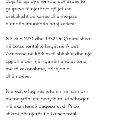
doja të jap dy shembuj udhëzues të 
grupeve të njerëzve që jetuan 
praktikisht pa karies dhe më pas 
humbën imunitetin ndaj kariesit.
Në vitin 1931 dhe 1932 Dr. Çmimi shkoi 
në Lötschental të largët në Alpet 
Zvicerane në kërkim të shkakut dhe një 
zgjidhje për një nga sëmundjet tona 
më të zakonshme, prishjen e 
dhëmbëve.
Njerëzit e luginës jetonin në harmoni 
me natyrën, ata padyshim udhëhoqën 
një ekzistencë paqësore. dr Price 
shkroi për njerëzit e Lötschental:
Ata nuk kanë as mjekë të 
përgjithshëm dhe as 