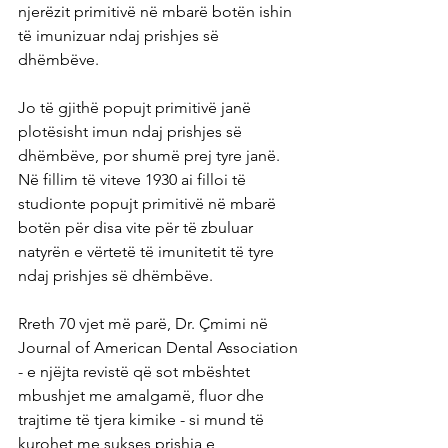
njerëzit primitivë në mbarë botën ishin 
të imunizuar ndaj prishjes së 
dhëmbëve.
Jo të gjithë popujt primitivë janë 
plotësisht imun ndaj prishjes së 
dhëmbëve, por shumë prej tyre janë. 
Në fillim të viteve 1930 ai filloi të 
studionte popujt primitivë në mbarë 
botën për disa vite për të zbuluar 
natyrën e vërtetë të imunitetit të tyre 
ndaj prishjes së dhëmbëve.
Rreth 70 vjet më parë, Dr. Çmimi në 
Journal of American Dental Association 
- e njëjta revistë që sot mbështet 
mbushjet me amalgamë, fluor dhe 
trajtime të tjera kimike - si mund të 
kurohet me sukses prishja e 