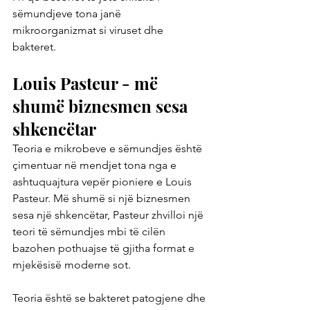
sëmundjeve tona janë 
mikroorganizmat si viruset dhe 
bakteret.
Louis Pasteur - më 
shumë biznesmen sesa 
shkencëtar
Teoria e mikrobeve e sëmundjes është 
çimentuar në mendjet tona nga e 
ashtuquajtura vepër pioniere e Louis 
Pasteur. Më shumë si një biznesmen 
sesa një shkencëtar, Pasteur zhvilloi një 
teori të sëmundjes mbi të cilën 
bazohen pothuajse të gjitha format e 
mjekësisë moderne sot.
Teoria është se bakteret patogjene dhe 