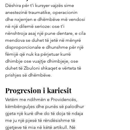
Dëshira për t'i kursyer vajzës sime 
anestezinë traumatike, operacionin 
dhe nxjerrjen e dhëmbëve më vendosi 
në një dilemë serioze: ose t'i 
nënshtroja asaj një pune dentare, e cila 
mendova se duhet të jetë në mënyrë 
disproporcionale e dhunshme për një 
fëmijë që nuk ka përjetuar kurrë 
dhimbje ose vuajtje dhimbjeje, ose 
duhet të Zbuloni shkaqet e vërteta të 
prishjes së dhëmbëve.
Progresion i kariesit
Vetëm me ndihmën e Providencës, 
këmbënguljes dhe punës së palodhur 
gjeta një kurë dhe do të doja të ndaja 
me ju një pjesë të rëndësishme të 
gjetjeve të mia në këtë artikull. Në 