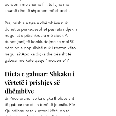
përdorin më shumë fill, të lajnë më 
shumë dhe të shpohen më shpesh.
Pra, prishja e tyre e dhëmbëve nuk 
duhet të përkeqësohet pasi ata ndjekin 
rregullat e përshkruara më sipër. A 
duhet (tani) të konkludojmë se mbi 90 
përqind e popullsisë nuk i zbaton këto 
rregulla? Apo ka diçka thelbësisht të 
gabuar me këtë qasje "moderne"?
Dieta e gabuar: Shkaku i 
vërtetë i prishjes së 
dhëmbëve
dr Price pranoi se ka diçka thelbësisht 
të gabuar me stilin tonë të jetesës. Për 
t'ju ndihmuar ta kuptoni këtë, do të 