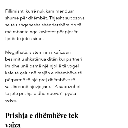
Fillimisht, kurrë nuk kam menduar 
shumë për dhëmbët. Thjesht supozova 
se të ushqehesha shëndetshëm do të 
më mbante nga kavitetet për pjesën 
tjetër të jetës sime.
Megjithatë, sistemi im i kufizuar i 
besimit u shkatërrua ditën kur partneri 
im dhe unë pamë një njollë të vogël 
kafe të çelur në majën e dhëmbëve të 
përparmë të një prej dhëmbëve të 
vajzës sonë njëvjeçare. “A supozohet 
të jetë prishja e dhëmbëve?” pyeta 
veten.
Prishja e dhëmbëve tek 
vajza