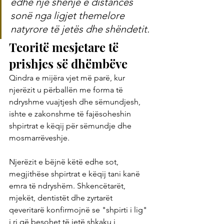
edhe një shenjë e distancës 
sonë nga ligjet themelore 
natyrore të jetës dhe shëndetit.
Teoritë mesjetare të 
prishjes së dhëmbëve
Qindra e mijëra vjet më parë, kur 
njerëzit u përballën me forma të 
ndryshme vuajtjesh dhe sëmundjesh, 
ishte e zakonshme të fajësoheshin 
shpirtrat e këqij për sëmundje dhe 
mosmarrëveshje.
Njerëzit e bëjnë këtë edhe sot, 
megjithëse shpirtrat e këqij tani kanë 
emra të ndryshëm. Shkencëtarët, 
mjekët, dentistët dhe zyrtarët 
qeveritarë konfirmojnë se "shpirti i lig" 
i ri që besohet të jetë shkaku i 