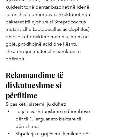
kujdesit tonë dentar bazohet në idenë 
se prishja e dhëmbëve shkaktohet nga 
bakteret (të njohura si Streptococcus 
mutans dhe Lactobacillus acidophilus) 
dhe se këto baktere marrin ushqim në 
gojë, prodhojnë acid dhe kështu 
shkatërrojnë materialin. struktura e 
dhëmbit.
Rekomandime të 
diskutueshme si 
përfitime
Sipas këtij sistemi, ju duhet:
Larja e vazhdueshme e dhëmbëve 
për të 1. larguar ato baktere të 
dëmshme.
Shpëlarja e gojës me kimikate për 