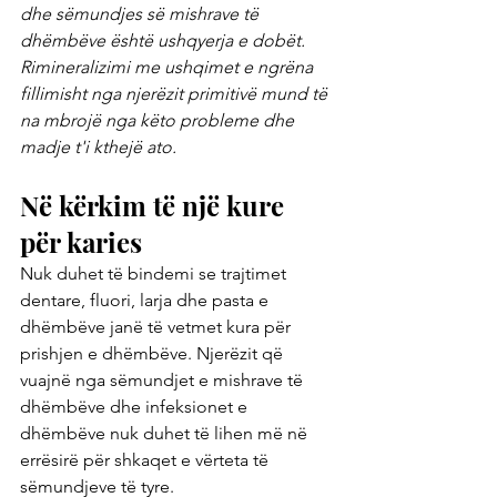
dhe sëmundjes së mishrave të 
dhëmbëve është ushqyerja e dobët. 
Rimineralizimi me ushqimet e ngrëna 
fillimisht nga njerëzit primitivë mund të 
na mbrojë nga këto probleme dhe 
madje t'i kthejë ato.
Në kërkim të një kure 
për karies
Nuk duhet të bindemi se trajtimet 
dentare, fluori, larja dhe pasta e 
dhëmbëve janë të vetmet kura për 
prishjen e dhëmbëve. Njerëzit që 
vuajnë nga sëmundjet e mishrave të 
dhëmbëve dhe infeksionet e 
dhëmbëve nuk duhet të lihen më në 
errësirë ​​për shkaqet e vërteta të 
sëmundjeve të tyre.