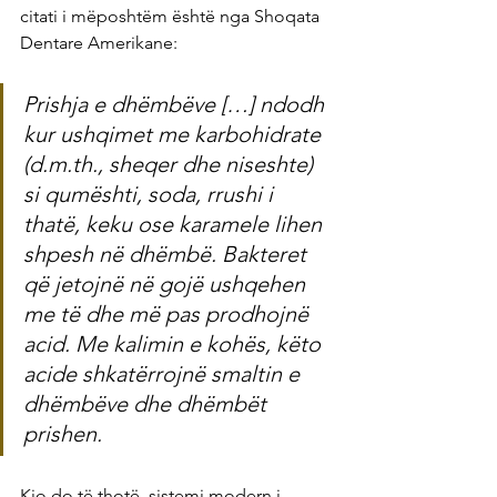
citati i mëposhtëm është nga Shoqata 
Dentare Amerikane:
Prishja e dhëmbëve […] ndodh 
kur ushqimet me karbohidrate 
(d.m.th., sheqer dhe niseshte) 
si qumështi, soda, rrushi i 
thatë, keku ose karamele lihen 
shpesh në dhëmbë. Bakteret 
që jetojnë në gojë ushqehen 
me të dhe më pas prodhojnë 
acid. Me kalimin e kohës, këto 
acide shkatërrojnë smaltin e 
dhëmbëve dhe dhëmbët 
prishen.
Kjo do të thotë, sistemi modern i 