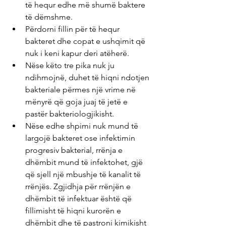
të hequr edhe më shumë baktere 
të dëmshme.
Përdorni fillin për të hequr 
bakteret dhe copat e ushqimit që 
nuk i keni kapur deri atëherë.
Nëse këto tre pika nuk ju 
ndihmojnë, duhet të hiqni ndotjen 
bakteriale përmes një vrime në 
mënyrë që goja juaj të jetë e 
pastër bakteriologjikisht.
Nëse edhe shpimi nuk mund të 
largojë bakteret ose infektimin 
progresiv bakterial, rrënja e 
dhëmbit mund të infektohet, gjë 
që sjell një mbushje të kanalit të 
rrënjës. Zgjidhja për rrënjën e 
dhëmbit të infektuar është që 
fillimisht të hiqni kurorën e 
dhëmbit dhe të pastroni kimikisht 