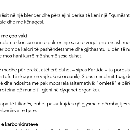
ërësit në një blender dhe përziejini derisa të keni një “qumës
dalë dhe me kënaqësi.
 me çdo vakt
ndon të konsumoni të paktën një sasi të vogël proteinash me 
ër bomba kalori të pashëndetshme dhe gjithashtu ju bën të n
të mos hani kurrë më shumë sesa duhet.
ë madhe për drekë, atëherë duhet – sipas Partida – ta porosisn
ita tofu të skuqur në vaj kokosi organik). Sipas mendimit tuaj, d
ë dhe ndoshta me pak mocarela (alternativë: "omletë" e bër
oteina që mund t'i gjeni në dyqanet organike).
hapa të Lilianës, duhet pasur kujdes që gjysma e përmbajtjes 
rbërësve të tjerë.
 e karbohidrateve