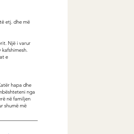
të etj. dhe më 
t. Një i varur 
 kafshimesh. 
at e 
Katër hapa dhe 
 mbështeteni nga 
erë në familjen 
hur shumë më 