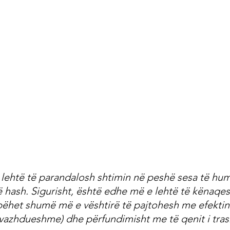
lehtë të parandalosh shtimin në peshë sesa të hu
hash. Sigurisht, është edhe më e lehtë të kënaqes
bëhet shumë më e vështirë të pajtohesh me efektin 
 vazhdueshme) dhe përfundimisht me të qenit i tras