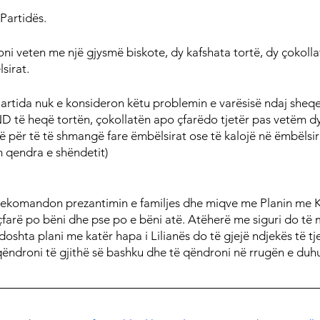
 Partidës.
oni veten me një gjysmë biskote, dy kafshata tortë, dy çokolla
sirat.
Partida nuk e konsideron këtu problemin e varësisë ndaj sheqeri
të heqë tortën, çokollatën apo çfarëdo tjetër pas vetëm dy
 për të të shmangë fare ëmbëlsirat ose të kalojë në ëmbëlsir
 qendra e shëndetit)
 rekomandon prezantimin e familjes dhe miqve me Planin me 
 çfarë po bëni dhe pse po e bëni atë. Atëherë me siguri do të
ndoshta plani me katër hapa i Lilianës do të gjejë ndjekës të tj
qëndroni të gjithë së bashku dhe të qëndroni në rrugën e du