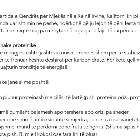
Partida e Qendrës për Mjekësinë e Re në Irvine, Kaliforni krijoi
ndaluar shtimin në peshë, ndërkohë që ju lejon të bëni festa f
ato me miqtë tuaj pa u zhytur në ndjenjat e fajit të turpëruar.
 shake proteinike
e mëngjesi është jashtëzakonisht i rëndësishëm për të stabiliz
r të frenuar kështu dëshirat për karbohidrate. Për këtë qëllim
jturin tronditje të energjisë.
ke janë si më poshtë:
 pluhur proteinash me cilësi të lartë (p.sh. proteina orizi, pro
umë qumësht bajamesh apo tershere apo orizi pa sheqer
er dhe shumë antioksidantë si mjedra, boronica ose varietet
jshme, mund të përdorni edhe fruta të ngrira. (Shuma sipas n
bra p.sh. B. miell kokosi ose fara liri të bluar