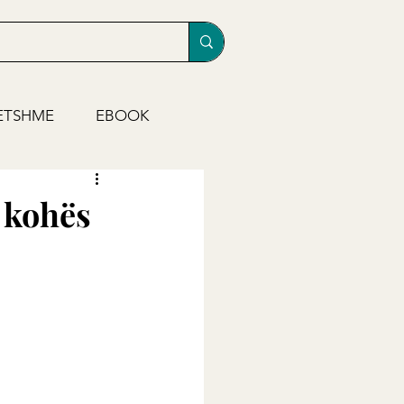
ETSHME
EBOOK
ë kohës