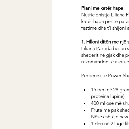
Plani me katër hapa
Nutricionistja Liliana 
katër hapa për të para
festime dhe t'i shijoni 
1. Filloni ditën me një
Liliana Partida beson s
sheqerit në gjak dhe pë
rekomandon të ashtuqua
Përbërësit e Power Sha
15 deri në 28 gram
proteina lupine)
400 ml ose më sh
Fruta me pak sheq
Nëse është e nevo
1 deri në 2 lugë fi