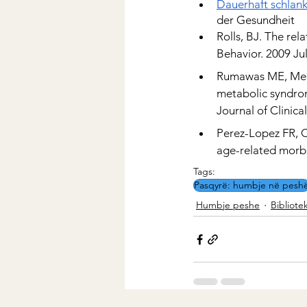
Dauerhaft schlank
der Gesundheit
Rolls, BJ. The re
Behavior. 2009 Jul
Rumawas ME, Meigs
metabolic syndrom
Journal of Clinica
Perez-Lopez FR, Ch
age-related morbi
Tags:
Pasqyrë: humbje në pesh
Humbje peshe
Bibliote