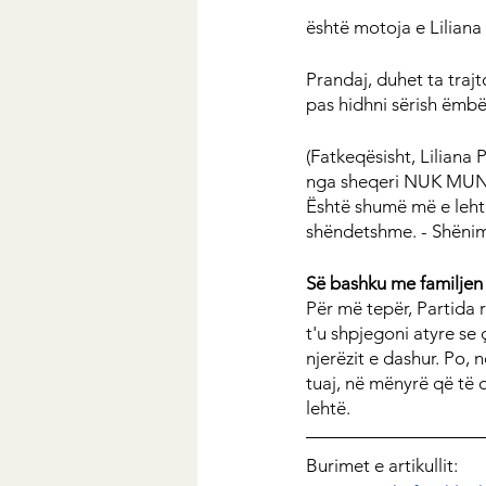
është motoja e Liliana
Prandaj, duhet ta trajt
pas hidhni sërish ëmbël
(Fatkeqësisht, Liliana 
nga sheqeri NUK MUND 
Është shumë më e lehtë
shëndetshme. - Shënim
Së bashku me familjen
Për më tepër, Partida
t'u shpjegoni atyre se
njerëzit e dashur. Po, 
tuaj, në mënyrë që të 
lehtë.
Burimet e artikullit: