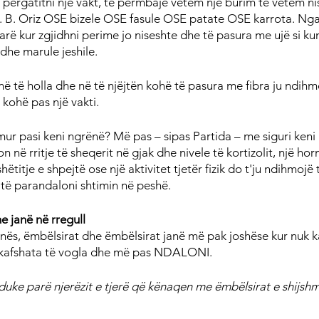
r përgatitni një vakt, të përmbajë vetëm një burim të vetëm ni
h. B. Oriz OSE bizele OSE fasule OSE patate OSE karrota. Nga 
rë kur zgjidhni perime jo niseshte dhe të pasura me ujë si kun
dhe marule jeshile.
 të holla dhe në të njëjtën kohë të pasura me fibra ju ndihm
kohë pas një vakti.
ur pasi keni ngrënë? Më pas – sipas Partida – me siguri keni 
n në rritje të sheqerit në gjak dhe nivele të kortizolit, një ho
ëtitje e shpejtë ose një aktivitet tjetër fizik do t'ju ndihmojë 
e të parandaloni shtimin në peshë.
me janë në rregull
anës, ëmbëlsirat dhe ëmbëlsirat janë më pak joshëse kur nuk ka
dy kafshata të vogla dhe më pas NDALONI.
uke parë njerëzit e tjerë që kënaqen me ëmbëlsirat e shijsh