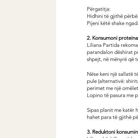
Përgatitja:
Hidhini të gjithë përb
Pijeni këtë shake nga
2. Konsumoni proteina
Liliana Partida rekoma
parandalon dëshirat p
shpejt, në mënyrë që 
Nëse keni një sallatë t
pule (alternativë: shir
perimet me një omëlet
Lopino të pasura me pr
Sipas planit me katër 
hahet para të gjithë pë
3. Reduktoni konsumin