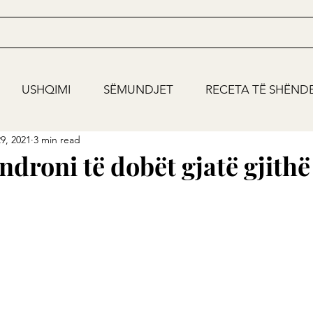
USHQIMI
SËMUNDJET
RECETA TË SHËND
9, 2021
3 min read
ndroni të dobët gjatë gjith