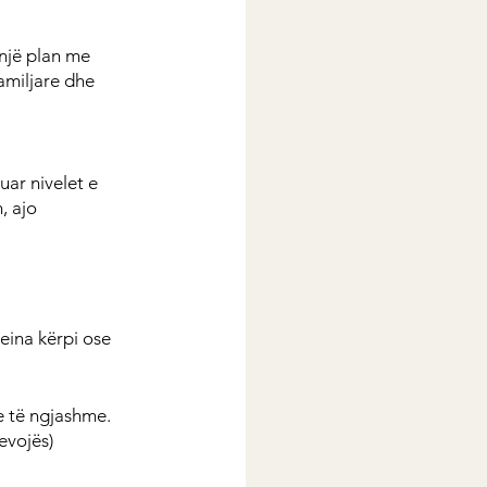
 një plan me 
amiljare dhe 
uar nivelet e 
, ajo 
teina kërpi ose 
e të ngjashme. 
evojës)