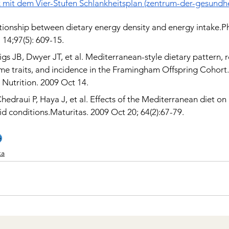
 mit dem Vier-Stufen Schlankheitsplan (zentrum-der-gesundhe
lationship between dietary energy density and energy intake.P
 14;97(5): 609-15.
 JB, Dwyer JT, et al. Mediterranean-style dietary pattern, r
e traits, and incidence in the Framingham Offspring Cohort
l Nutrition. 2009 Oct 14.
edraui P, Haya J, et al. Effects of the Mediterranean diet on
d conditions.Maturitas. 2009 Oct 20; 64(2):67-79.
ë
ka