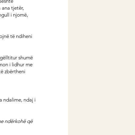
seshte 
ana tjetër, 
gull i njomë, 
ojnë të ndiheni 
gëlltitur shumë 
rmon i lidhur me 
të zbërtheni 
 ndalime, ndaj i 
me ndërkohë që 