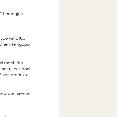
ht” homogjen. 
çdo vakt. Kjo 
diheni të ngopur 
i me shirita 
uhet t'i pasuroni 
ë nga produkte 
së proteinave të 