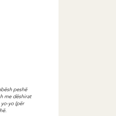
mbësh peshë 
h me dëshirat 
yo-yo (për 
hë.