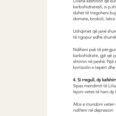
Liliana këshillon që ku
karbohidratesh, si p.s
duhet të tregoheni buja
domate, brokoli, lakra 
Ushqimet që janë shumë
të ngopur edhe shumë 
Ndiheni pak të përgjum
karbohidrate, gjë që ço
shtimin në peshë. Një sh
kortizolin e tepërt dh
4. Si rregull, dy kafshi
Sipas mendimit të Lili
lejoni vetes të hani 
Mos e mundoni veten d
ndiheni në depresion