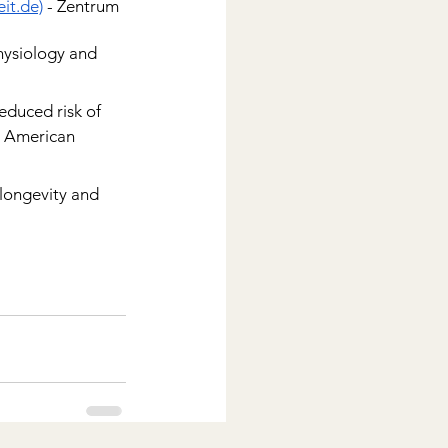
it.de)
 - Zentrum 
hysiology and 
educed risk of 
. American 
 longevity and 