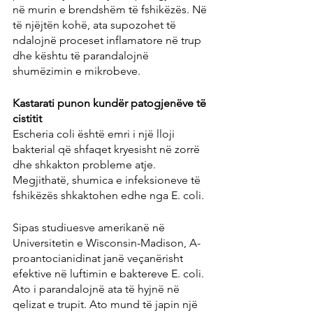
në murin e brendshëm të fshikëzës. Në 
të njëjtën kohë, ata supozohet të 
ndalojnë proceset inflamatore në trup 
dhe kështu të parandalojnë 
shumëzimin e mikrobeve.
Kastarati punon kundër patogjenëve të 
cistitit
Escheria coli është emri i një lloji 
bakterial që shfaqet kryesisht në zorrë 
dhe shkakton probleme atje. 
Megjithatë, shumica e infeksioneve të 
fshikëzës shkaktohen edhe nga E. coli.
Sipas studiuesve amerikanë në 
Universitetin e Wisconsin-Madison, A-
proantocianidinat janë veçanërisht 
efektive në luftimin e baktereve E. coli. 
Ato i parandalojnë ata të hyjnë në 
qelizat e trupit. Ato mund të japin një 