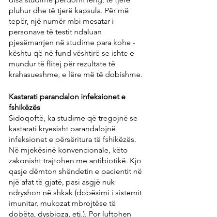
pluhur dhe të tjerë kapsula. Për më 
tepër, një numër mbi mesatar i 
personave të testit ndaluan 
pjesëmarrjen në studime para kohe - 
kështu që në fund vështirë se ishte e 
mundur të flitej për rezultate të 
krahasueshme, e lëre më të dobishme.
Kastarati parandalon infeksionet e 
fshikëzës
Sidoqoftë, ka studime që tregojnë se 
kastarati kryesisht parandalojnë 
infeksionet e përsëritura të fshikëzës. 
Në mjekësinë konvencionale, këto 
zakonisht trajtohen me antibiotikë. Kjo 
qasje dëmton shëndetin e pacientit në 
një afat të gjatë, pasi asgjë nuk 
ndryshon në shkak (dobësimi i sistemit 
imunitar, mukozat mbrojtëse të 
dobëta, dysbioza, etj.), Por luftohen 