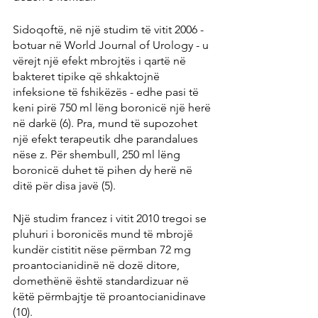
Sidoqoftë, në një studim të vitit 2006 - 
botuar në World Journal of Urology - u 
vërejt një efekt mbrojtës i qartë në 
bakteret tipike që shkaktojnë 
infeksione të fshikëzës - edhe pasi të 
keni pirë 750 ml lëng boronicë një herë 
në darkë (6). Pra, mund të supozohet 
një efekt terapeutik dhe parandalues ​​
nëse z. Për shembull, 250 ml lëng 
boronicë duhet të pihen dy herë në 
ditë për disa javë (5).
Një studim francez i vitit 2010 tregoi se 
pluhuri i boronicës mund të mbrojë 
kundër cistitit nëse përmban 72 mg 
proantocianidinë në dozë ditore, 
domethënë është standardizuar në 
këtë përmbajtje të proantocianidinave 
(10).