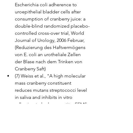
Escherichia coli adherence to 
uroepithelial bladder cells after 
consumption of cranberry juice: a 
double-blind randomized placebo-
controlled cross-over trial, World 
Journal of Urology, 2006 Februar, 
(Reduzierung des Haftvermögens 
von E. coli an urotheliale Zellen 
der Blase nach dem Trinken von 
Cranberry Saft)
(7) Weiss et al., "A high molecular 
mass cranberry constituent 
reduces mutans streptococci level 
in saliva and inhibits in vitro 
adhesion to hydroxyapatite, FEMS 
Microbiol Lett., März 2004, (Ein 
Cranberry Bestandteil mit hoher 
Moleklmasse reduziert den 
Streptococcus-mutans-Spiegel im 