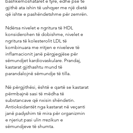
bashkëmoshatarët e tyre, edhe pse të 
gjithë ata ishin të ushqyer me një dietë 
që ishte e pashëndetshme për zemrën.
Ndërsa nivelet e ngritura të HDL 
konsiderohen të dobishme, nivelet e 
ngritura të kolesterolit LDL të 
kombinuara me rritjen e niveleve të 
inflamacionit janë përgjegjëse për 
sëmundjet kardiovaskulare. Prandaj, 
kastarat gjithashtu mund të 
parandalojnë sëmundje të tilla.
Në përgjithësi, është e qartë se kastarat 
përmbajnë sasi të mëdha të 
substancave që nxisin shëndetin. 
Antioksidantët nga kastarat në veçanti 
janë padyshim të mira për organizmin 
e njeriut pasi ulin rrezikun e 
sëmundjeve të shumta.