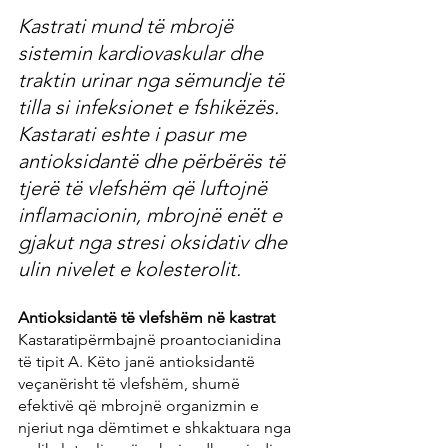
Kastrati mund të mbrojë 
sistemin kardiovaskular dhe 
traktin urinar nga sëmundje të 
tilla si infeksionet e fshikëzës. 
Kastarati eshte i pasur me 
antioksidantë dhe përbërës të 
tjerë të vlefshëm që luftojnë 
inflamacionin, mbrojnë enët e 
gjakut nga stresi oksidativ dhe 
ulin nivelet e kolesterolit.
Antioksidantë të vlefshëm në kastrat
Kastaratipërmbajnë proantocianidina 
të tipit A. Këto janë antioksidantë 
veçanërisht të vlefshëm, shumë 
efektivë që mbrojnë organizmin e 
njeriut nga dëmtimet e shkaktuara nga 