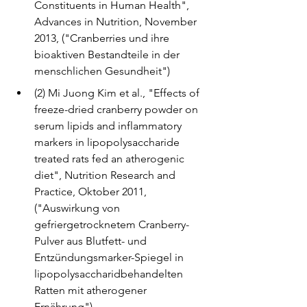
Constituents in Human Health", 
Advances in Nutrition, November 
2013, ("Cranberries und ihre 
bioaktiven Bestandteile in der 
menschlichen Gesundheit")
(2) Mi Juong Kim et al., "Effects of 
freeze-dried cranberry powder on 
serum lipids and inflammatory 
markers in lipopolysaccharide 
treated rats fed an atherogenic 
diet", Nutrition Research and 
Practice, Oktober 2011, 
("Auswirkung von 
gefriergetrocknetem Cranberry-
Pulver aus Blutfett- und 
Entzündungsmarker-Spiegel in 
lipopolysaccharidbehandelten 
Ratten mit atherogener 
Ernährung")