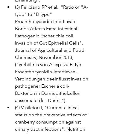
(3) Feliciano RP et al., "Ratio of "A-
type" to "B-type" 
Proanthocyanidin Interflavan 
Bonds Affects Extra-intestinal 
Pathogenic Escherichia coli 
Invasion of Gut Epithelial Cells", 
Journal of Agricultural and Food 
Chemistry, November 2013, 
("Verhältnis von A-Typ- zu B-Typ-
Proanthocyanidin-Interflavan-
Verbindungen beeinflusst Invasion 
pathogener Escheria coli-
Bakterien in Darmepithelzellen 
ausserhalb des Darms")
(4) Vasileiou I, "Current clinical 
status on the preventive effects of 
cranberry consumption against 
urinary tract infections", Nutrition 