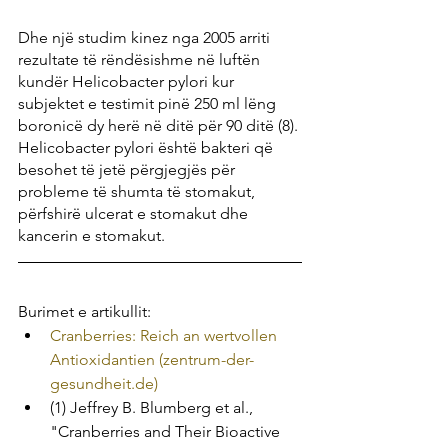
Dhe një studim kinez nga 2005 arriti 
rezultate të rëndësishme në luftën 
kundër Helicobacter pylori kur 
subjektet e testimit pinë 250 ml lëng 
boronicë dy herë në ditë për 90 ditë (8). 
Helicobacter pylori është bakteri që 
besohet të jetë përgjegjës për 
probleme të shumta të stomakut, 
përfshirë ulcerat e stomakut dhe 
kancerin e stomakut.
Burimet e artikullit:
Cranberries: Reich an wertvollen 
Antioxidantien (zentrum-der-
gesundheit.de)
(1) Jeffrey B. Blumberg et al., 
"Cranberries and Their Bioactive 