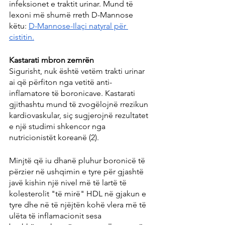
infeksionet e traktit urinar. Mund të 
lexoni më shumë rreth D-Mannose 
këtu: 
D-Mannose-Ilaçi natyral për 
cistitin.
Kastarati mbron zemrën
Sigurisht, nuk është vetëm trakti urinar 
ai që përfiton nga vetitë anti-
inflamatore të boronicave. Kastarati 
gjithashtu mund të zvogëlojnë rrezikun 
kardiovaskular, siç sugjerojnë rezultatet 
e një studimi shkencor nga 
nutricionistët koreanë (2).
Minjtë që iu dhanë pluhur boronicë të 
përzier në ushqimin e tyre për gjashtë 
javë kishin një nivel më të lartë të 
kolesterolit "të mirë" HDL në gjakun e 
tyre dhe në të njëjtën kohë vlera më të 
ulëta të inflamacionit sesa 