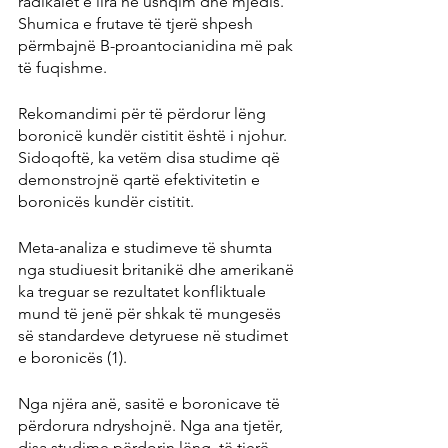
radikalet e lira në ushqim dhe mjedis. 
Shumica e frutave të tjerë shpesh 
përmbajnë B-proantocianidina më pak 
të fuqishme.
Rekomandimi për të përdorur lëng 
boronicë kundër cistitit është i njohur. 
Sidoqoftë, ka vetëm disa studime që 
demonstrojnë qartë efektivitetin e 
boronicës kundër cistitit.
Meta-analiza e studimeve të shumta 
nga studiuesit britanikë dhe amerikanë 
ka treguar se rezultatet konfliktuale 
mund të jenë për shkak të mungesës 
së standardeve detyruese në studimet 
e boronicës (1).
Nga njëra anë, sasitë e boronicave të 
përdorura ndryshojnë. Nga ana tjetër, 
disa studime përdorin lëng, të tjerë 