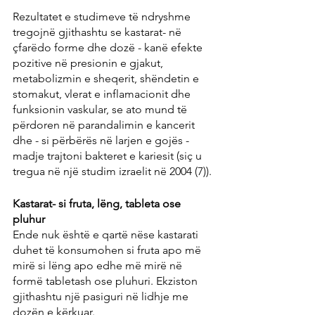
Rezultatet e studimeve të ndryshme 
tregojnë gjithashtu se kastarat- në 
çfarëdo forme dhe dozë - kanë efekte 
pozitive në presionin e gjakut, 
metabolizmin e sheqerit, shëndetin e 
stomakut, vlerat e inflamacionit dhe 
funksionin vaskular, se ato mund të 
përdoren në parandalimin e kancerit 
dhe - si përbërës në larjen e gojës - 
madje trajtoni bakteret e kariesit (siç u 
tregua në një studim izraelit në 2004 (7)).
Kastarat- si fruta, lëng, tableta ose 
pluhur
Ende nuk është e qartë nëse kastarati 
duhet të konsumohen si fruta apo më 
mirë si lëng apo edhe më mirë në 
formë tabletash ose pluhuri. Ekziston 
gjithashtu një pasiguri në lidhje me 
dozën e kërkuar.