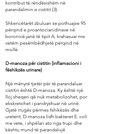
kontribut të rëndësishëm në 
parandalimin e cistitit (3).
Shkencëtarët zbuluan se pothuajse 95 
përqind e proantocianidinave në 
boronicë janë të tipit A, krahasuar me 
vetëm pesëmbëdhjetë përqind në 
mollë.
D-manoza për cistitin (inflamacioni i 
fëshikzës urinare)
Një mënyrë tjetër për të parandaluar 
cistitin është D-manoza. Ky është një 
lloj sheqeri që nuk metabolizohet, por 
ekskretohet i pandryshuar në urinë. 
Gjatë rrugës përmes fshikëzës dhe 
ureterit, D-manoza lidh bakteret E. coli 
me vete, i shpëlan ato nga trupi dhe 
kështu mund të parandalojë 