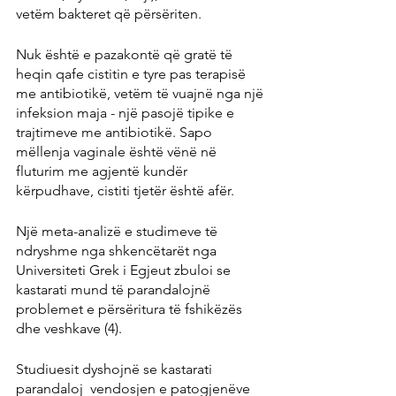
vetëm bakteret që përsëriten.
Nuk është e pazakontë që gratë të 
heqin qafe cistitin e tyre pas terapisë 
me antibiotikë, vetëm të vuajnë nga një 
infeksion maja - një pasojë tipike e 
trajtimeve me antibiotikë. Sapo 
mëllenja vaginale është vënë në 
fluturim me agjentë kundër 
kërpudhave, cistiti tjetër është afër.
Një meta-analizë e studimeve të 
ndryshme nga shkencëtarët nga 
Universiteti Grek i Egjeut zbuloi se 
kastarati mund të parandalojnë 
problemet e përsëritura të fshikëzës 
dhe veshkave (4).
Studiuesit dyshojnë se kastarati 
parandaloj  vendosjen e patogjenëve 