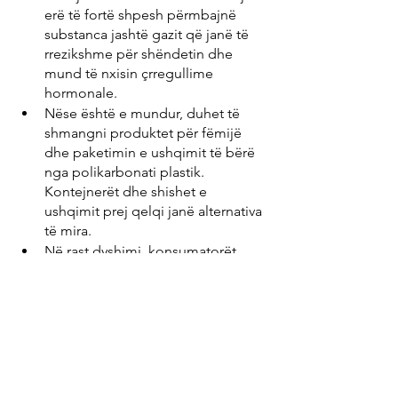
erë të fortë shpesh përmbajnë 
substanca jashtë gazit që janë të 
rrezikshme për shëndetin dhe 
mund të nxisin çrregullime 
hormonale.
Nëse është e mundur, duhet të 
shmangni produktet për fëmijë 
dhe paketimin e ushqimit të bërë 
nga polikarbonati plastik. 
Kontejnerët dhe shishet e 
ushqimit prej qelqi janë alternativa 
të mira.
Në rast dyshimi, konsumatorët 
kanë të drejtë të pyesin 
drejtpërdrejt nga prodhuesi nëse 
kimikatet e rrezikshme janë 
përdorur në një artikull. Rregullorja 
evropiane e kimikateve REACH 
siguron bazën ligjore dhe 
informacionin përkatës për këtë.