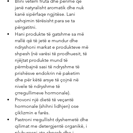
Blini vetëm fruta dhe perime që 
janë natyralisht aromatik dhe nuk 
kanë sipërfaqe ngjitëse. Lani 
ushqimin tërësisht para se ta 
përgatitni.
Hani produkte të gatshme sa më 
rrallë që të jetë e mundur dhe 
ndryshoni markat e produkteve më 
shpesh (në varësi të prodhuesit, të 
njëjtat produkte mund të 
përmbajnë sasi të ndryshme të 
prishësve endokrin në paketim 
dhe për këtë arsye të çojnë në 
nivele të ndryshme të 
çrregullimeve hormonale).
Provoni një dietë të veçantë 
hormonale (shihni lidhjen) ose 
çiklizmin e farës.
Pastroni rregullisht dyshemetë dhe 
qilimat me detergjentë organikë, i 
pluhurosni ato shpesh dhe i 