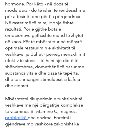
hormone. Por këto - në doza të 
moderuara - do të ishin të rëndësishme 
për aftësinë tonë për t'u përqendruar. 
Në rastet më të mira, lodhja është 
rezultati. Por e gjithë bota e 
emocioneve gjithashtu mund të zhytet 
në kaos. Për të mbështetur në mënyrë 
optimale restaurimin e aktivitetit të 
veshkave, ju duhet - përveç menaxhimit 
efektiv të stresit - të hani një dietë të 
shëndetshme, domethënë të pasur me 
substanca vitale dhe baza të tepërta, 
dhe të shmangni stimuluesit si kafeja 
dhe cigaret.
Mbështetni rikuperimin e funksionit të 
veshkave me një përgatitje komplekse 
të vitaminës B, vitaminë C, magnez, 
probiotikë 
dhe enzima. Forcimi i 
gjëndrave mbiveshkore zakonisht ka 