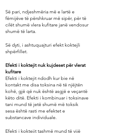
Së pari, ndjeshmëria më e lartë e 
fëmijëve të përshkruar më sipër, për të 
cilët shumë vlera kufitare janë vendosur 
shumë të larta.
Së dyti, i ashtuquajturi efekt koktejli 
shpërfillet.
Efekti i koktejit nuk kujdeset për vlerat 
kufitare
Efekti i koktejit ndodh kur bie në 
kontakt me disa toksina në të njëjtën 
kohë, gjë që nuk është asgjë e veçantë 
këto ditë. Efekti i kombinuar i toksinave 
tani mund të jetë shumë më toksik 
sesa është rasti me efektet e 
substancave individuale.
Efekti i koktejit tashmë mund të vijë 