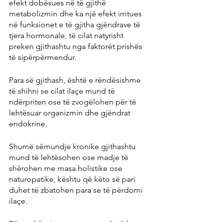
efekt dobësues në të gjithë 
metabolizmin dhe ka një efekt irritues 
në funksionet e të gjitha gjëndrave të 
tjera hormonale, të cilat natyrisht 
preken gjithashtu nga faktorët prishës 
të sipërpërmendur.
Para së gjithash, është e rëndësishme 
të shihni se cilat ilaçe mund të 
ndërpriten ose të zvogëlohen për të 
lehtësuar organizmin dhe gjëndrat 
endokrine.
Shumë sëmundje kronike gjithashtu 
mund të lehtësohen ose madje të 
shërohen me masa holistike ose 
naturopatike, kështu që këto së pari 
duhet të zbatohen para se të përdorni 
ilaçe.