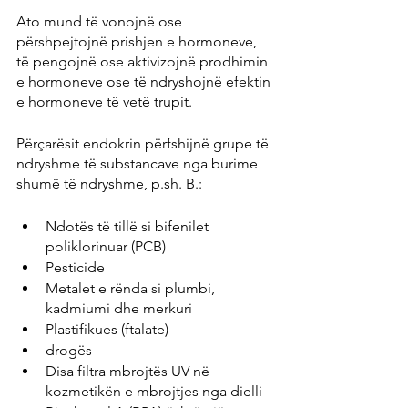
Ato mund të vonojnë ose 
përshpejtojnë prishjen e hormoneve, 
të pengojnë ose aktivizojnë prodhimin 
e hormoneve ose të ndryshojnë efektin 
e hormoneve të vetë trupit.
Përçarësit endokrin përfshijnë grupe të 
ndryshme të substancave nga burime 
shumë të ndryshme, p.sh. B.:
Ndotës të tillë si bifenilet 
poliklorinuar (PCB)
Pesticide
Metalet e rënda si plumbi, 
kadmiumi dhe merkuri
Plastifikues (ftalate)
drogës
Disa filtra mbrojtës UV në 
kozmetikën e mbrojtjes nga dielli