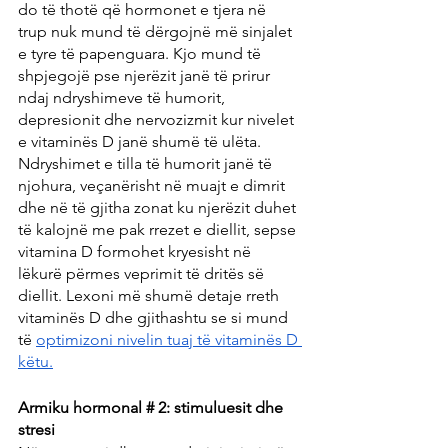
do të thotë që hormonet e tjera në 
trup nuk mund të dërgojnë më sinjalet 
e tyre të papenguara. Kjo mund të 
shpjegojë pse njerëzit janë të prirur 
ndaj ndryshimeve të humorit, 
depresionit dhe nervozizmit kur nivelet 
e vitaminës D janë shumë të ulëta. 
Ndryshimet e tilla të humorit janë të 
njohura, veçanërisht në muajt e dimrit 
dhe në të gjitha zonat ku njerëzit duhet 
të kalojnë me pak rrezet e diellit, sepse 
vitamina D formohet kryesisht në 
lëkurë përmes veprimit të dritës së 
diellit. Lexoni më shumë detaje rreth 
vitaminës D dhe gjithashtu se si mund 
të 
optimizoni nivelin tuaj të vitaminës D 
këtu.
Armiku hormonal # 2: stimuluesit dhe 
stresi