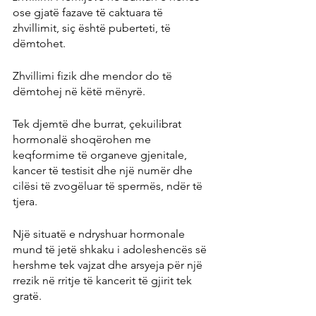
ose gjatë fazave të caktuara të 
zhvillimit, siç është puberteti, të 
dëmtohet.
Zhvillimi fizik dhe mendor do të 
dëmtohej në këtë mënyrë.
Tek djemtë dhe burrat, çekuilibrat 
hormonalë shoqërohen me 
keqformime të organeve gjenitale, 
kancer të testisit dhe një numër dhe 
cilësi të zvogëluar të spermës, ndër të 
tjera.
Një situatë e ndryshuar hormonale 
mund të jetë shkaku i adoleshencës së 
hershme tek vajzat dhe arsyeja për një 
rrezik në rritje të kancerit të gjirit tek 
gratë.