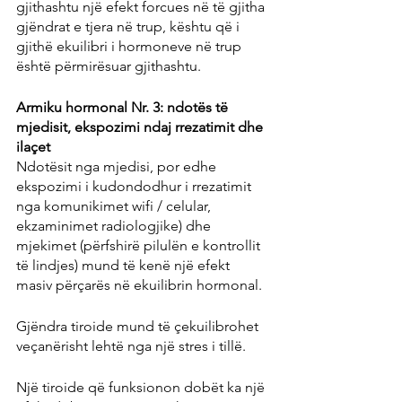
gjithashtu një efekt forcues në të gjitha 
gjëndrat e tjera në trup, kështu që i 
gjithë ekuilibri i hormoneve në trup 
është përmirësuar gjithashtu.
Armiku hormonal Nr. 3: ndotës të 
mjedisit, ekspozimi ndaj rrezatimit dhe 
ilaçet
Ndotësit nga mjedisi, por edhe 
ekspozimi i kudondodhur i rrezatimit 
nga komunikimet wifi / celular, 
ekzaminimet radiologjike) dhe 
mjekimet (përfshirë pilulën e kontrollit 
të lindjes) mund të kenë një efekt 
masiv përçarës në ekuilibrin hormonal.
Gjëndra tiroide mund të çekuilibrohet 
veçanërisht lehtë nga një stres i tillë.
Një tiroide që funksionon dobët ka një 