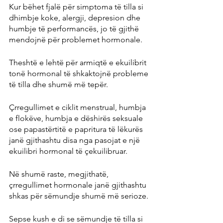
Kur bëhet fjalë për simptoma të tilla si 
dhimbje koke, alergji, depresion dhe 
humbje të performancës, jo të gjithë 
mendojnë për problemet hormonale.
Theshtë e lehtë për armiqtë e ekuilibrit 
tonë hormonal të shkaktojnë probleme 
të tilla dhe shumë më tepër.
Çrregullimet e ciklit menstrual, humbja 
e flokëve, humbja e dëshirës seksuale 
ose papastërtitë e papritura të lëkurës 
janë gjithashtu disa nga pasojat e një 
ekuilibri hormonal të çekuilibruar.
Në shumë raste, megjithatë, 
çrregullimet hormonale janë gjithashtu 
shkas për sëmundje shumë më serioze.
Sepse kush e di se sëmundje të tilla si 