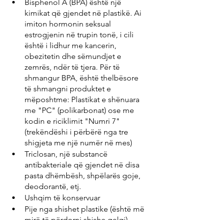
Bisphenol A (BPA) është një 
kimikat që gjendet në plastikë. Ai 
imiton hormonin seksual 
estrogjenin në trupin tonë, i cili 
është i lidhur me kancerin, 
obezitetin dhe sëmundjet e 
zemrës, ndër të tjera. Për të 
shmangur BPA, është thelbësore 
të shmangni produktet e 
mëposhtme: Plastikat e shënuara 
me "PC" (polikarbonat) ose me 
kodin e riciklimit "Numri 7" 
(trekëndëshi i përbërë nga tre 
shigjeta me një numër në mes)
Triclosan, një substancë 
antibakteriale që gjendet në disa 
pasta dhëmbësh, shpëlarës goje, 
deodorantë, etj.
Ushqim të konservuar
Pije nga shishet plastike (është më 
mirë të përdorni shishe qelqi)