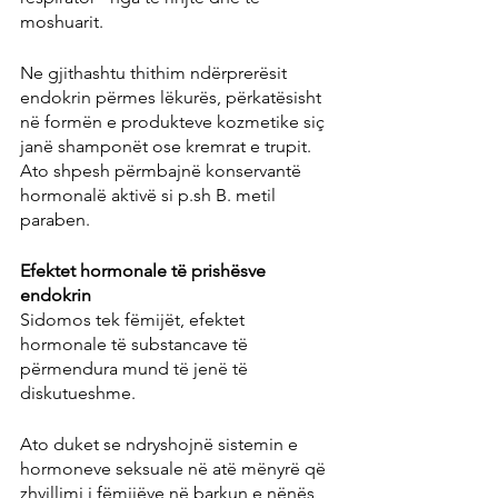
moshuarit.
Ne gjithashtu thithim ndërprerësit 
endokrin përmes lëkurës, përkatësisht 
në formën e produkteve kozmetike siç 
janë shamponët ose kremrat e trupit. 
Ato shpesh përmbajnë konservantë 
hormonalë aktivë si p.sh B. metil 
paraben.
Efektet hormonale të prishësve 
endokrin
Sidomos tek fëmijët, efektet 
hormonale të substancave të 
përmendura mund të jenë të 
diskutueshme.
Ato duket se ndryshojnë sistemin e 
hormoneve seksuale në atë mënyrë që 
zhvillimi i fëmijëve në barkun e nënës 