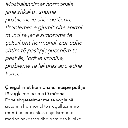
Mosbalancimet hormonale 
janë shkaku i shumë 
problemeve shëndetësore. 
Problemet e gjumit dhe ankthi 
mund të jenë simptoma të 
çekuilibrit hormonal, por edhe 
shtim të pashpjegueshëm të 
peshës, lodhje kronike, 
probleme të lëkurës apo edhe 
kancer.
Çrregullimet hormonale: mospërputhje 
të vogla me pasoja të mëdha
Edhe shqetësimet më të vogla në 
sistemin hormonal të rregulluar mirë 
mund të jenë shkak i një larmie të 
madhe ankesash dhe pamjesh klinike.