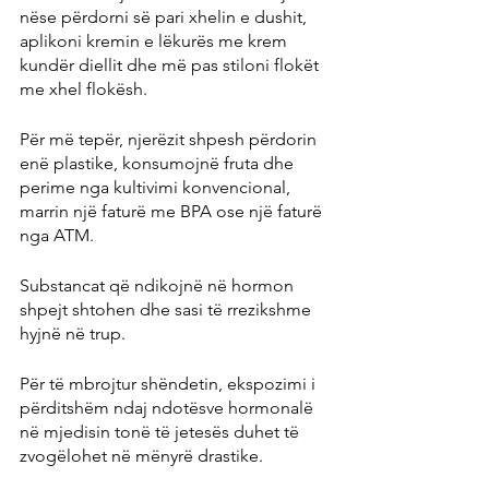
nëse përdorni së pari xhelin e dushit, 
aplikoni kremin e lëkurës me krem ​​
kundër diellit dhe më pas stiloni flokët 
me xhel flokësh.
Për më tepër, njerëzit shpesh përdorin 
enë plastike, konsumojnë fruta dhe 
perime nga kultivimi konvencional, 
marrin një faturë me BPA ose një faturë 
nga ATM.
Substancat që ndikojnë në hormon 
shpejt shtohen dhe sasi të rrezikshme 
hyjnë në trup.
Për të mbrojtur shëndetin, ekspozimi i 
përditshëm ndaj ndotësve hormonalë 
në mjedisin tonë të jetesës duhet të 
zvogëlohet në mënyrë drastike.