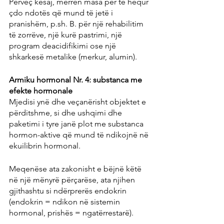
Përveç kësaj, merren masa për të hequr 
çdo ndotës që mund të jetë i 
pranishëm, p.sh. B. për një rehabilitim 
të zorrëve, një kurë pastrimi, një 
program deacidifikimi ose një 
shkarkesë metalike (merkur, alumin).
Armiku hormonal Nr. 4: substanca me 
efekte hormonale
Mjedisi ynë dhe veçanërisht objektet e 
përditshme, si dhe ushqimi dhe 
paketimi i tyre janë plot me substanca 
hormon-aktive që mund të ndikojnë në 
ekuilibrin hormonal.
Meqenëse ata zakonisht e bëjnë këtë 
në një mënyrë përçarëse, ata njihen 
gjithashtu si ndërprerës endokrin 
(endokrin = ndikon në sistemin 
hormonal, prishës = ngatërrestarë).