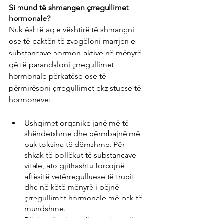
Si mund të shmangen çrregullimet 
hormonale?
Nuk është aq e vështirë të shmangni 
ose të paktën të zvogëloni marrjen e 
substancave hormon-aktive në mënyrë 
që të parandaloni çrregullimet 
hormonale përkatëse ose të 
përmirësoni çrregullimet ekzistuese të 
hormoneve:
Ushqimet organike janë më të 
shëndetshme dhe përmbajnë më 
pak toksina të dëmshme. Për 
shkak të bollëkut të substancave 
vitale, ato gjithashtu forcojnë 
aftësitë vetërregulluese të trupit 
dhe në këtë mënyrë i bëjnë 
çrregullimet hormonale më pak të 
mundshme.