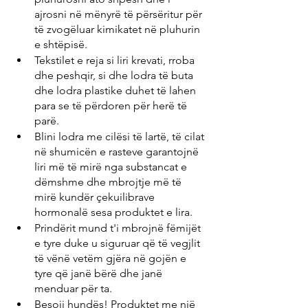
ajrosni në mënyrë të përsëritur për 
të zvogëluar kimikatet në pluhurin 
e shtëpisë.
Tekstilet e reja si liri krevati, rroba 
dhe peshqir, si dhe lodra të buta 
dhe lodra plastike duhet të lahen 
para se të përdoren për herë të 
parë.
Blini lodra me cilësi të lartë, të cilat 
në shumicën e rasteve garantojnë 
liri më të mirë nga substancat e 
dëmshme dhe mbrojtje më të 
mirë kundër çekuilibrave 
hormonalë sesa produktet e lira.
Prindërit mund t'i mbrojnë fëmijët 
e tyre duke u siguruar që të vegjlit 
të vënë vetëm gjëra në gojën e 
tyre që janë bërë dhe janë 
menduar për ta.
Besoji hundës! Produktet me një 