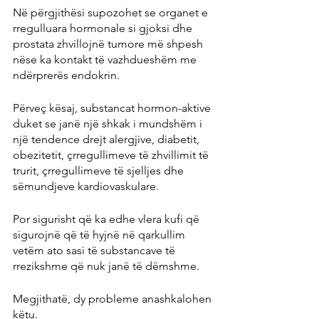
Në përgjithësi supozohet se organet e 
rregulluara hormonale si gjoksi dhe 
prostata zhvillojnë tumore më shpesh 
nëse ka kontakt të vazhdueshëm me 
ndërprerës endokrin.
Përveç kësaj, substancat hormon-aktive 
duket se janë një shkak i mundshëm i 
një tendence drejt alergjive, diabetit, 
obezitetit, çrregullimeve të zhvillimit të 
trurit, çrregullimeve të sjelljes dhe 
sëmundjeve kardiovaskulare.
Por sigurisht që ka edhe vlera kufi që 
sigurojnë që të hyjnë në qarkullim 
vetëm ato sasi të substancave të 
rrezikshme që nuk janë të dëmshme.
Megjithatë, dy probleme anashkalohen 
këtu.