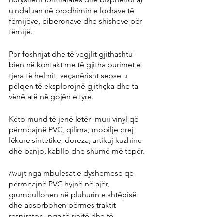
u ndaluan në prodhimin e lodrave të 
fëmijëve, biberonave dhe shisheve për 
fëmijë.
Por foshnjat dhe të vegjlit gjithashtu 
bien në kontakt me të gjitha burimet e 
tjera të helmit, veçanërisht sepse u 
pëlqen të eksplorojnë gjithçka dhe ta 
vënë atë në gojën e tyre.
Këto mund të jenë letër -muri vinyl që 
përmbajnë PVC, qilima, mobilje prej 
lëkure sintetike, doreza, artikuj kuzhine 
dhe banjo, kabllo dhe shumë më tepër.
Avujt nga mbulesat e dyshemesë që 
përmbajnë PVC hyjnë në ajër, 
grumbullohen në pluhurin e shtëpisë 
dhe absorbohen përmes traktit 
respirator - nga të rinjtë dhe të 