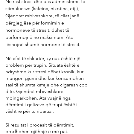
Në rast stresi dhe pas administrimit të 
stimuluesve (kafeina, nikotina, etj.), 
Gjëndrat mbiveshkore, të cilat janë 
përgjegjëse për formimin e 
hormoneve të stresit, duhet të 
performojnë në maksimum. Ato 
lëshojnë shumë hormone të stresit.
Në afat të shkurtër, ky nuk është një 
problem për trupin. Situata është e 
ndryshme kur stresi bëhet kronik, kur 
mungon gjumi dhe kur konsumohen 
sasi të shumta kafeje dhe cigaresh çdo 
ditë. Gjëndrat mbiveshkore 
mbingarkohen. Ata vuajnë nga 
dëmtimi i qelizave që trupi është i 
vështirë për tu riparuar.
Si rezultat i procesit të dëmtimit, 
prodhohen gjithnjë e më pak 