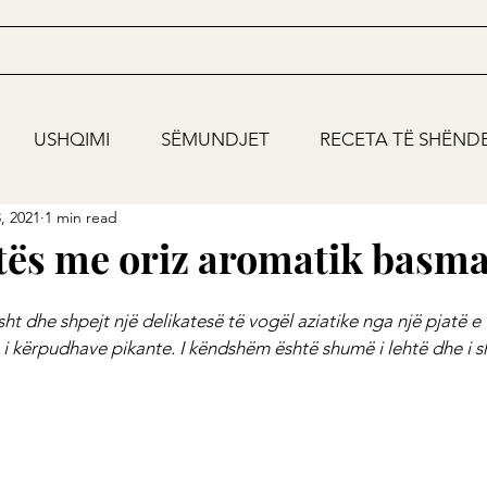
USHQIMI
SËMUNDJET
RECETA TË SHËND
, 2021
1 min read
utës me oriz aromatik basma
sht dhe shpejt një delikatesë të vogël aziatike nga një pjatë e 
m i kërpudhave pikante. I këndshëm është shumë i lehtë dhe i sh