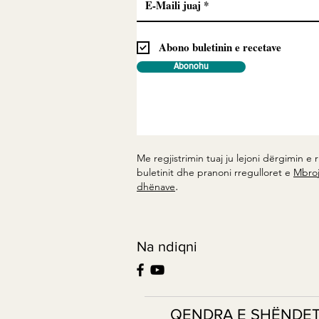
Abono buletinin e recetave
Abonohu
Me regjistrimin tuaj ju lejoni dërgimin e r
buletinit dhe pranoni rregulloret e
Mbroj
.
dhënave
Na ndiqni
QENDRA E SHËNDETIT ©