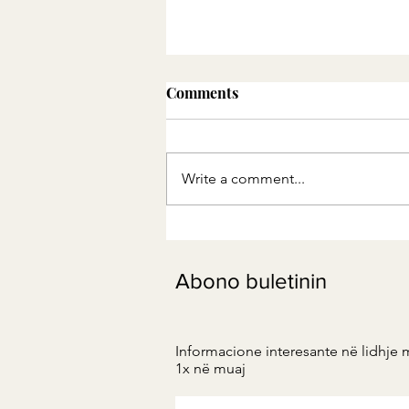
Comments
Write a comment...
Supë me finok dhe kerri
Abono buletinin
Informacione interesante në lidhje 
1x në muaj