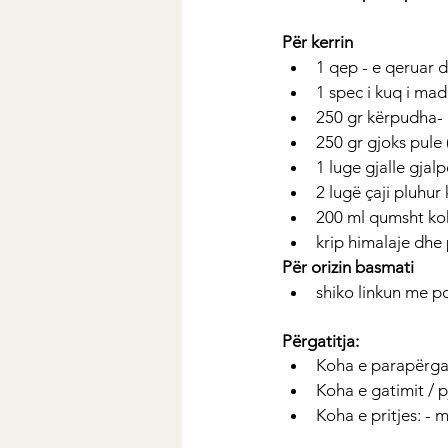
Për kerrin
1 qep - e qeruar 
1 spec i kuq i mad
250 gr kërpudha- 
250 gr gjoks pule 
1 luge gjalle gjal
2 lugë çaji pluhur 
200 ml qumsht ko
krip himalaje dhe p
Për orizin basmati
shiko linkun me po
Përgatitja:
Koha e parapërgat
Koha e gatimit / p
Koha e pritjes: - 