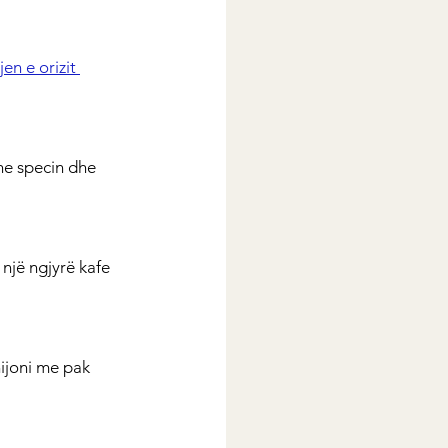
en e orizit 
dhe specin dhe 
 një ngjyrë kafe 
ijoni me pak 