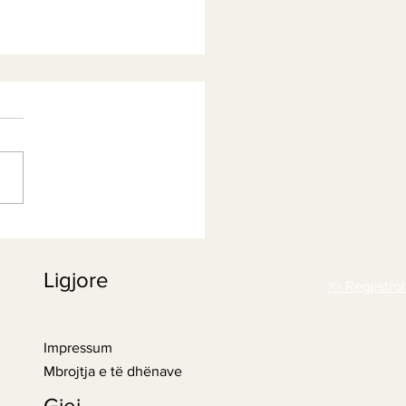
i me patate të ëmbël -
vedic
Ligjore
>> Regjistro
Impressum
Mbrojtja e të dhënave
Gjej