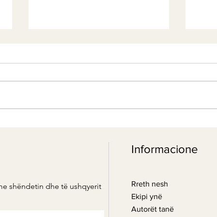
Kerri me patate e lulelakër -
Kerr
vegjetariane
Ayur
Informacione
Rreth nesh
me shëndetin dhe të ushqyerit
Ekipi ynë
Autorët tanë