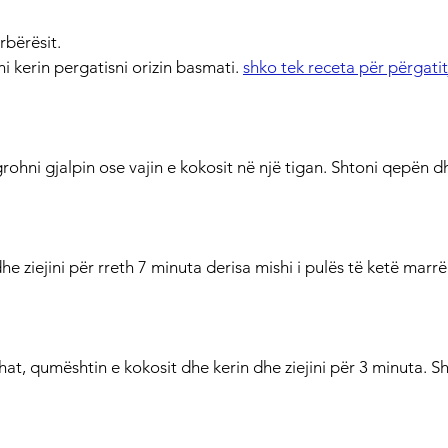
rbërësit.
i kerin pergatisni orizin basmati. 
shko tek receta për përgatitj
grohni gjalpin ose vajin e kokosit në një tigan. Shtoni qepën 
e ziejini për rreth 7 minuta derisa mishi i pulës të ketë marrë
at, qumështin e kokosit dhe kerin dhe ziejini për 3 minuta. Sh