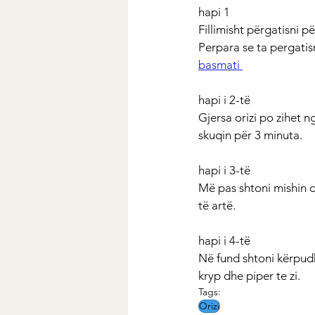
hapi 1
Fillimisht përgatisni pë
Perpara se ta pergatisn
basmati
hapi i 2-të
Gjersa orizi po zihet n
skuqin për 3 minuta.
hapi i 3-të
Më pas shtoni mishin dh
të artë.
hapi i 4-të
Në fund shtoni kërpudh
kryp dhe piper te zi.
Tags:
Orizi