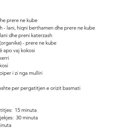
dhe prere ne kube
h - lani, hiqni berthamen dhe prere ne kube
lani dhe preni katerzash
(organike) - prere ne kube
pë apo vaj kokosi
kerri
kosi
iper i zi nga mulliri
shte per pergatitjen e orizit basmati
itjes:  15 minuta
jekjes:  30 minuta
minuta