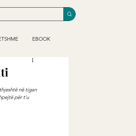
ETSHME
EBOOK
ti
thjeshtë në tigan 
pejtë për t'u 