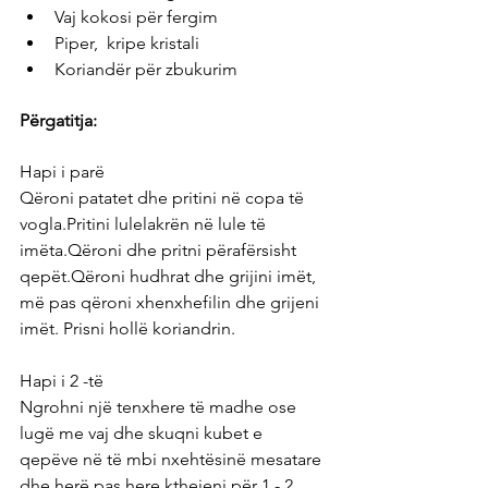
Vaj kokosi për fergim
Piper,  kripe kristali
Koriandër për zbukurim
Përgatitja:
Hapi i parë
Qëroni patatet dhe pritini në copa të 
vogla.Pritini lulelakrën në lule të 
imëta.Qëroni dhe pritni përafërsisht 
qepët.Qëroni hudhrat dhe grijini imët, 
më pas qëroni xhenxhefilin dhe grijeni 
imët. Prisni hollë koriandrin.
Hapi i 2 -të
Ngrohni një tenxhere të madhe ose 
lugë me vaj dhe skuqni kubet e 
qepëve në të mbi nxehtësinë mesatare 
dhe herë pas here kthejeni për 1 - 2 