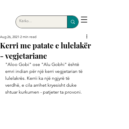
Aug 26, 2021
2 min read
Kerri me patate e lulelakër
- vegjetariane
"Aloo Gobi" ose "Alu Gobhi" është 
emri indian për një kerri vegjetarian të 
lulelakrës. Kerrii ka një ngjyrë të 
verdhë, e cila arrihet kryesisht duke 
shtuar kurkumen - patjeter ta provoni.