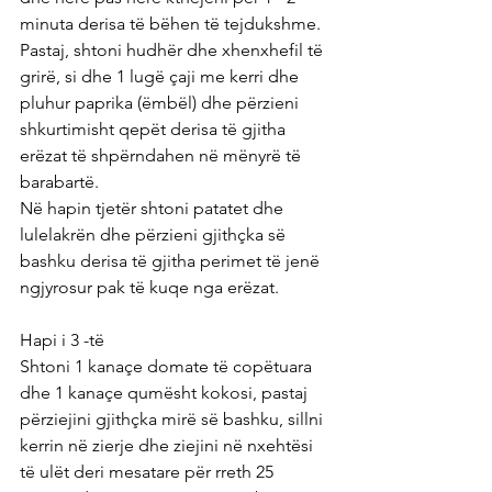
minuta derisa të bëhen të tejdukshme. 
Pastaj, shtoni hudhër dhe xhenxhefil të 
grirë, si dhe 1 lugë çaji me kerri dhe 
pluhur paprika (ëmbël) dhe përzieni 
shkurtimisht qepët derisa të gjitha 
erëzat të shpërndahen në mënyrë të 
barabartë.
Në hapin tjetër shtoni patatet dhe 
lulelakrën dhe përzieni gjithçka së 
bashku derisa të gjitha perimet të jenë 
ngjyrosur pak të kuqe nga erëzat.
Hapi i 3 -të
Shtoni 1 kanaçe domate të copëtuara 
dhe 1 kanaçe qumësht kokosi, pastaj 
përziejini gjithçka mirë së bashku, sillni 
kerrin në zierje dhe ziejini në nxehtësi 
të ulët deri mesatare për rreth 25 