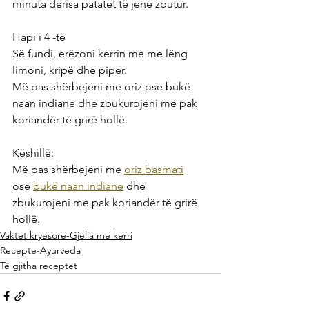
minuta derisa patatet të jene zbutur.
Hapi i 4 -të
Së fundi, erëzoni kerrin me me lëng 
limoni, kripë dhe piper. 
Më pas shërbejeni me oriz ose bukë 
naan indiane dhe zbukurojeni me pak 
koriandër të grirë hollë.
Këshillë:
Më pas shërbejeni me 
oriz basmati
ose 
bukë naan indiane
 dhe 
zbukurojeni me pak koriandër të grirë 
hollë.
Vaktet kryesore-Gjella me kerri
Recepte-Ayurveda
Të gjitha receptet