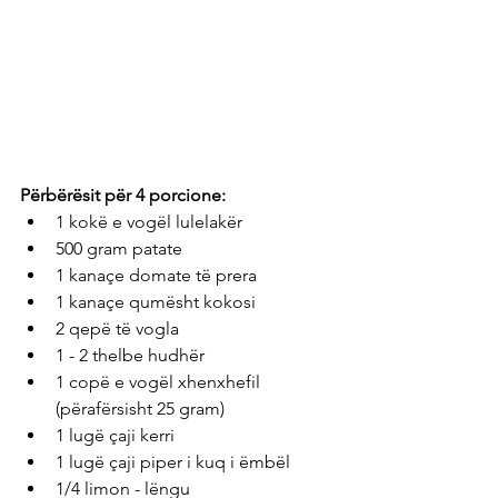
Përbërësit për 4 porcione: 
1 kokë e vogël lulelakër
500 gram patate
1 kanaçe domate të prera
1 kanaçe qumësht kokosi
2 qepë të vogla
1 - 2 thelbe hudhër
1 copë e vogël xhenxhefil 
(përafërsisht 25 gram)
1 lugë çaji kerri
1 lugë çaji piper i kuq i ëmbël
1/4 limon - lëngu