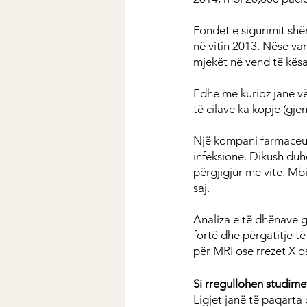
Fondet e sigurimit shë
në vitin 2013. Nëse var
mjekët në vend të kësa
Edhe më kurioz janë vë
të cilave ka kopje (gje
Një kompani farmaceuti
infeksione. Dikush duh
përgjigjur me vite. Mbi
saj.
Analiza e të dhënave g
fortë dhe përgatitje t
për MRI ose rrezet X os
Si rregullohen studime
Ligjet janë të paqarta