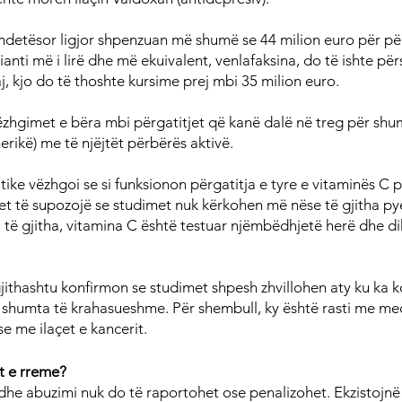
ndetësor ligjor shpenzuan më shumë se 44 milion euro për pë
ianti më i lirë dhe më ekuivalent, venlafaksina, do të ishte pë
j, kjo do të thoshte kursime prej mbi 35 milion euro.
zhgimet e bëra mbi përgatitjet që kanë dalë në treg për shum
nerikë) me të njëjtët përbërës aktivë.
ke vëzhgoi se si funksionon përgatitja e tyre e vitaminës C 
et të supozojë se studimet nuk kërkohen më nëse të gjitha pye
 të gjitha, vitamina C është testuar njëmbëdhjetë herë dhe dihe
jithashtu konfirmon se studimet shpesh zhvillohen aty ku ka k
ë shumta të krahasueshme. Për shembull, ky është rasti me med
e me ilaçet e kancerit.
t e rreme?
 dhe abuzimi nuk do të raportohet ose penalizohet. Ekzistojnë