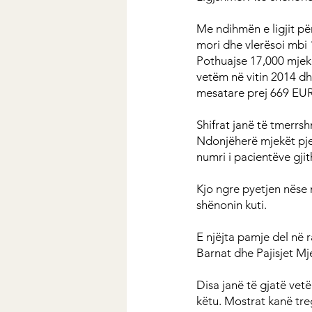
Me ndihmën e ligjit p
mori dhe vlerësoi mbi 
Pothuajse 17,000 mjekë
vetëm në vitin 2014 dhe
mesatare prej 669 EUR
Shifrat janë të tmerrs
Ndonjëherë mjekët pje
numri i pacientëve gji
Kjo ngre pyetjen nëse 
shënonin kuti.
E njëjta pamje del në 
Barnat dhe Pajisjet Mje
Disa janë të gjatë vet
këtu. Mostrat kanë tre