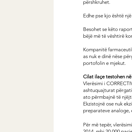
përshkruhet.
Edhe pse kjo është një 
Besohet se këto raporte
bëjë më të vështirë ko
Kompanitë farmaceutike
as nuk e dinë nëse përg
portofolin e mjekut.
Cilat ilaçe testohen n
Vlerësimi i CORRECTIV
ashtuquajturat përgati
ato përmbajnë të njëjti
Ekzistojnë ose nuk ekz
preparateve analoge, e
Për më tepër, vlerësimi
2014, mbi 20,000 pacie