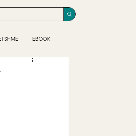
ETSHME
EBOOK
r