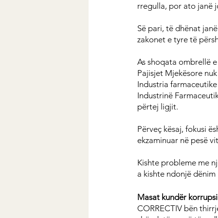
rregulla, por ato janë j
Së pari, të dhënat jan
zakonet e tyre të përsh
As shoqata ombrellë e 
Pajisjet Mjekësore nu
Industria farmaceutike
Industrinë Farmaceutike
përtej ligjit.
Përveç kësaj, fokusi ë
ekzaminuar në pesë vit
Kishte probleme me një
a kishte ndonjë dënim 
Masat kundër korrupsio
CORRECTIV bën thirrje 