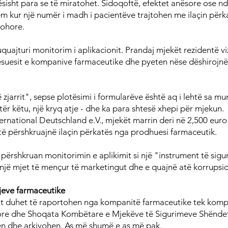
ësisht para se të miratohet. Sidoqoftë, efektet anësore ose n
m kur një numër i madh i pacientëve trajtohen me ilaçin përka
kohore.
uquajturi monitorim i aplikacionit. Prandaj mjekët rezidentë vi
ësuesit e kompanive farmaceutike dhe pyeten nëse dëshirojnë 
zjarrit", sepse plotësimi i formularëve është aq i lehtë sa mu
urtër këtu, një kryq atje - dhe ka para shtesë xhepi për mjekun.
ernational Deutschland e.V., mjekët marrin deri në 2,500 euro 
të përshkruajnë ilaçin përkatës nga prodhuesi farmaceutik.
 përshkruan monitorimin e aplikimit si një "instrument të sigu
i një mjet të mençur të marketingut dhe e quajnë atë korrupsion
jeve farmaceutike
t duhet të raportohen nga kompanitë farmaceutike tek komp
ore dhe Shoqata Kombëtare e Mjekëve të Sigurimeve Shëndet
n dhe arkivohen. As më shumë e as më pak.