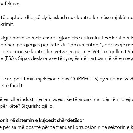
oefektive.
ë të paplota dhe, së dyti, askush nuk kontrollon nëse mjekët n
krimit.
sigurimeve shëndetësore ligjore dhe as Instituti Federal për 
k ndihen përgjegjës për këtë. Ju "dokumentoni", por asgjë m
 pretendon se kontrollon vetveten përmes Vetë-rregullimit Vul
 (FSA). Sipas deklaratave të tyre, është hartuar një sërë rreg
shtë në përfitimin mjekësor. Sipas CORRECTIV, dy studime vëz
et e fundit.
rën dhe industrinë farmaceutike të angazhuar për të ri-drejtu
për këtë? Sigurisht që jo.
nit në sistemin e kujdesit shëndetësor
për sa më poshtë për të frenuar korrupsionin në sektorin e k