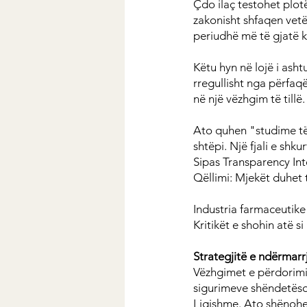
Çdo ilaç testohet plot
zakonisht shfaqen vetë
periudhë më të gjatë 
Këtu hyn në lojë i asht
rregullisht nga përfaq
në një vëzhgim të tillë.
Ato quhen "studime të 
shtëpi. Një fjali e shk
Sipas Transparency Int
Qëllimi: Mjekët duhet 
Industria farmaceutike
Kritikët e shohin atë s
Strategjitë e ndërmarr
Vëzhgimet e përdorimi
sigurimeve shëndetës
Ligjshme. Ato shënohe