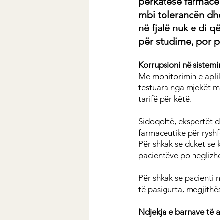
përkatëse farmaceu
mbi tolerancën dhe 
në fjalë nuk e di q
për studime, por p
Korrupsioni në sistemi
Me monitorimin e aplik
testuara nga mjekët mb
tarifë për këtë.
Sidoqoftë, ekspertët 
farmaceutike për ryshf
Për shkak se duket se k
pacientëve po neglizh
Për shkak se pacienti n
të pasigurta, megjithë
Ndjekja e barnave të 