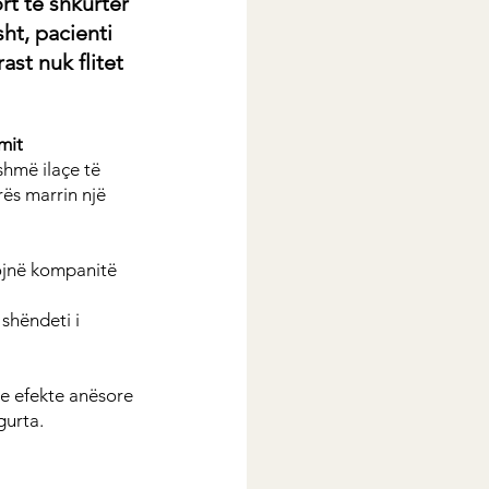
t të shkurtër 
ht, pacienti 
ast nuk flitet 
mit
hmë ilaçe të 
ës marrin një 
ojnë kompanitë 
shëndeti i 
me efekte anësore 
gurta.