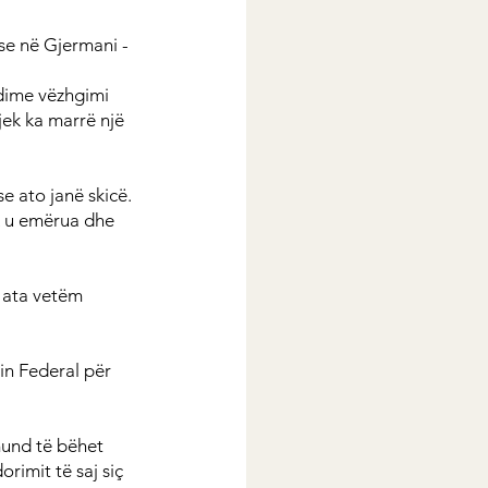
se në Gjermani - 
dime vëzhgimi 
jek ka marrë një 
 ato janë skicë. 
k u emërua dhe 
 ata vetëm 
in Federal për 
mund të bëhet 
rimit të saj siç 