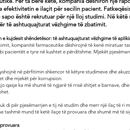
tike. Për ta bërë këtë, kompania dëshiron një rapor
efektivitetin e ilaçit për secilin pacient. Fatkeqësis
ë sapo është rekrutuar për një lloj studimi. Në këtë r
ër të ashtuquajturat vëzhgime të zbatimit.
n e kujdesit shëndetësor: të ashtuquajturat vëzhgime të apliki
imit, kompanitë farmaceutike dëshirojnë të kenë miratuar tas
i pacientët e tyre në kushtet e përditshme. Mjekët pjesëmarr
dyshojnë në përfitimin shkencor të këtyre studimeve dhe akuz
et dhe mjekët për korrupsion.
jo qasje ka më shumë të ngjarë të rrisë shitjet e barnave, dhe 
ohet.
uk di për pjesëmarrjen e tij në studim dhe merr një ilaç të ri 
se tashmë mund të ketë ilaçe të provuara dhe shumë më të si
aprovuara