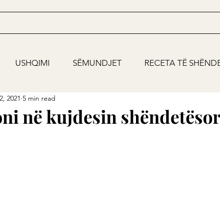
USHQIMI
SËMUNDJET
RECETA TË SHËND
2, 2021
5 min read
ni në kujdesin shëndetëso