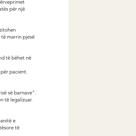
dërveprimet 
tës për një 
zitohen 
të marrin pjesë 
nd të bëhet në 
për pacient. 
risë së barnave". 
 të legalizuar.
anitë e 
ësore të 