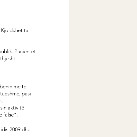
 Kjo duhet ta 
ublik. Pacientët 
thjesht 
bënin me të 
utueshme, pasi 
h.
in aktiv të 
e false".
Midis 2009 dhe 