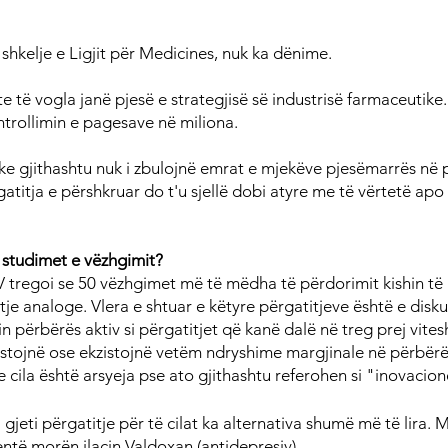
shkelje e Ligjit për Medicines, nuk ka dënime.
 të vogla janë pjesë e strategjisë së industrisë farmaceutike.
ntrollimin e pagesave në miliona.
 gjithashtu nuk i zbulojnë emrat e mjekëve pjesëmarrës në p
atitja e përshkruar do t'u sjellë dobi atyre me të vërtetë apo 
ë studimet e vëzhgimit?
 tregoi se 50 vëzhgimet më të mëdha të përdorimit kishin të 
tje analoge. Vlera e shtuar e këtyre përgatitjeve është e disk
n përbërës aktiv si përgatitjet që kanë dalë në treg prej vites
istojnë ose ekzistojnë vetëm ndryshime margjinale në përbërës
 cila është arsyeja pse ato gjithashtu referohen si "inovacion
 gjeti përgatitje për të cilat ka alternativa shumë më të lira. 
ntë morën ilaçin Valdoxan (antidepresiv).