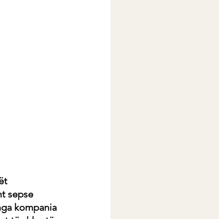
ët 
ht sepse 
 nga kompania 