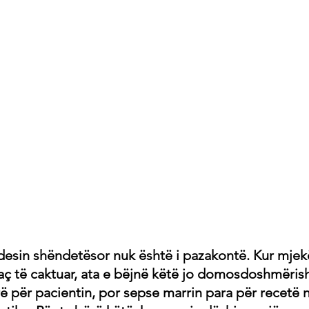
desin shëndetësor nuk është i pazakontë. Kur mjek
laç të caktuar, ata e bëjnë këtë jo domosdoshmëris
irë për pacientin, por sepse marrin para për recetë