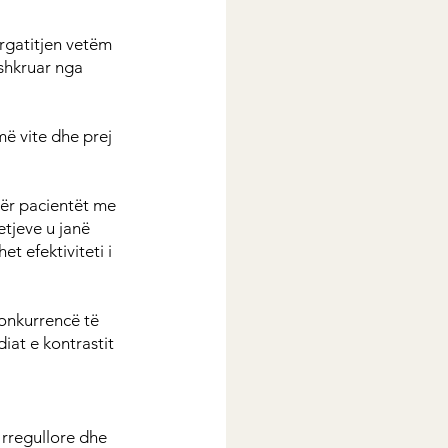
rgatitjen vetëm 
rshkruar nga 
ë vite dhe prej 
për pacientët me 
tjeve u janë 
t efektiviteti i 
onkurrencë të 
iat e kontrastit 
 rregullore dhe 