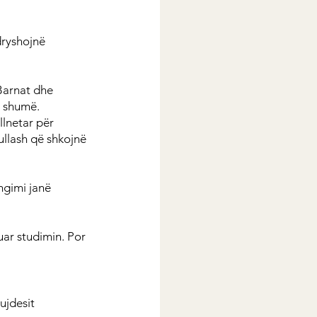
dryshojnë 
Barnat dhe 
ë shumë.
lnetar për 
ullash që shkojnë 
hgimi janë 
ar studimin. Por 
ujdesit 