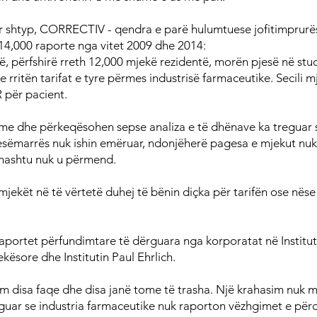
ër shtyp, CORRECTIV - qendra e parë hulumtuese jofitimprurë
14,000 raporte nga vitet 2009 dhe 2014:
, përfshirë rreth 12,000 mjekë rezidentë, morën pjesë në stu
 rritën tarifat e tyre përmes industrisë farmaceutike. Secili m
 për pacient.
hme dhe përkeqësohen sepse analiza e të dhënave ka treguar se
sëmarrës nuk ishin emëruar, ndonjëherë pagesa e mjekut nu
thashtu nuk u përmend.
mjekët në të vërtetë duhej të bënin diçka për tarifën ose nëse
raportet përfundimtare të dërguara nga korporatat në Institut
kësore dhe Institutin Paul Ehrlich.
ëm disa faqe dhe disa janë tome të trasha. Një krahasim nuk 
guar se industria farmaceutike nuk raporton vëzhgimet e përdo