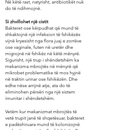
Në këtë rast, natyrisht, antibiotikët nuk 
do të ndihmojnë.
Si zhvillohet një cistit
Bakteret ose kërpudhat që mund të 
shkaktojnë një infeksion të fshikëzës 
vijnë kryesisht nga flora juaj e zorrëve 
ose vaginale, futen në uretër dhe 
migrojnë në fshikëz në këtë mënyrë. 
Sigurisht, një trup i shëndetshëm ka 
mekanizma mbrojtës në mënyrë që 
mikrobet problematike të mos hyjnë 
në traktin urinar ose fshikëzën. Dhe 
edhe nëse arrijnë atje, ata do të 
eliminohen përsëri nga një sistem 
imunitar i shëndetshëm.
Vetëm kur mekanizmat mbrojtës të 
vetë trupit janë të shqetësuar, bakteret 
e padëshiruara mund të kolonizojnë 