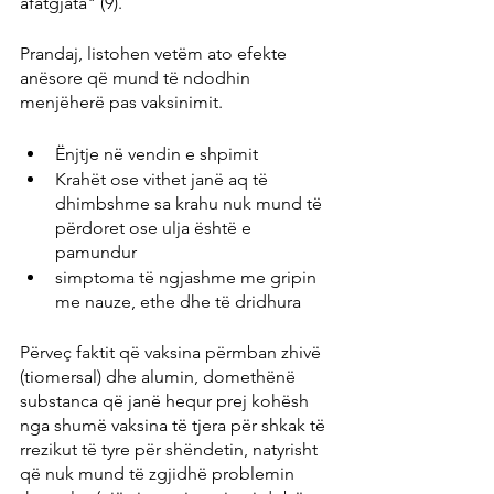
afatgjata" (9).
Prandaj, listohen vetëm ato efekte 
anësore që mund të ndodhin 
menjëherë pas vaksinimit.
Ënjtje në vendin e shpimit
Krahët ose vithet janë aq të 
dhimbshme sa krahu nuk mund të 
përdoret ose ulja është e 
pamundur
simptoma të ngjashme me gripin 
me nauze, ethe dhe të dridhura
Përveç faktit që vaksina përmban zhivë 
(tiomersal) dhe alumin, domethënë 
substanca që janë hequr prej kohësh 
nga shumë vaksina të tjera për shkak të 
rrezikut të tyre për shëndetin, natyrisht 
që nuk mund të zgjidhë problemin 