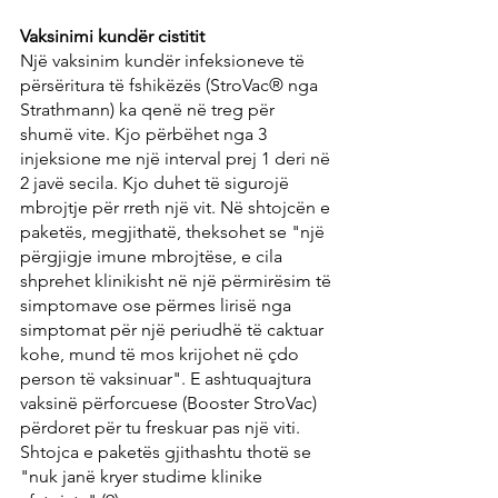
Vaksinimi kundër cistitit
Një vaksinim kundër infeksioneve të 
përsëritura të fshikëzës (StroVac® nga 
Strathmann) ka qenë në treg për 
shumë vite. Kjo përbëhet nga 3 
injeksione me një interval prej 1 deri në 
2 javë secila. Kjo duhet të sigurojë 
mbrojtje për rreth një vit. Në shtojcën e 
paketës, megjithatë, theksohet se "një 
përgjigje imune mbrojtëse, e cila 
shprehet klinikisht në një përmirësim të 
simptomave ose përmes lirisë nga 
simptomat për një periudhë të caktuar 
kohe, mund të mos krijohet në çdo 
person të vaksinuar". E ashtuquajtura 
vaksinë përforcuese (Booster StroVac) 
përdoret për tu freskuar pas një viti. 
Shtojca e paketës gjithashtu thotë se 
"nuk janë kryer studime klinike 