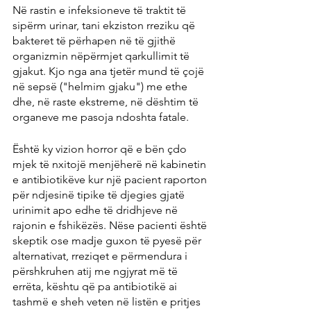
Në rastin e infeksioneve të traktit të 
sipërm urinar, tani ekziston rreziku që 
bakteret të përhapen në të gjithë 
organizmin nëpërmjet qarkullimit të 
gjakut. Kjo nga ana tjetër mund të çojë 
në sepsë ("helmim gjaku") me ethe 
dhe, në raste ekstreme, në dështim të 
organeve me pasoja ndoshta fatale.
Është ky vizion horror që e bën çdo 
mjek të nxitojë menjëherë në kabinetin 
e antibiotikëve kur një pacient raporton 
për ndjesinë tipike të djegies gjatë 
urinimit apo edhe të dridhjeve në 
rajonin e fshikëzës. Nëse pacienti është 
skeptik ose madje guxon të pyesë për 
alternativat, rreziqet e përmendura i 
përshkruhen atij me ngjyrat më të 
errëta, kështu që pa antibiotikë ai 
tashmë e sheh veten në listën e pritjes 