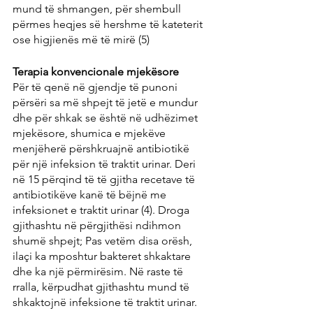
mund të shmangen, për shembull 
përmes heqjes së hershme të kateterit 
ose higjienës më të mirë (5)
Terapia konvencionale mjekësore
Për të qenë në gjendje të punoni 
përsëri sa më shpejt të jetë e mundur 
dhe për shkak se është në udhëzimet 
mjekësore, shumica e mjekëve 
menjëherë përshkruajnë antibiotikë 
për një infeksion të traktit urinar. Deri 
në 15 përqind të të gjitha recetave të 
antibiotikëve kanë të bëjnë me 
infeksionet e traktit urinar (4). Droga 
gjithashtu në përgjithësi ndihmon 
shumë shpejt; Pas vetëm disa orësh, 
ilaçi ka mposhtur bakteret shkaktare 
dhe ka një përmirësim. Në raste të 
rralla, kërpudhat gjithashtu mund të 
shkaktojnë infeksione të traktit urinar. 