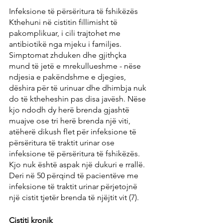
Infeksione të përsëritura të fshikëzës
Kthehuni në cistitin fillimisht të 
pakomplikuar, i cili trajtohet me 
antibiotikë nga mjeku i familjes. 
Simptomat zhduken dhe gjithçka 
mund të jetë e mrekullueshme - nëse 
ndjesia e pakëndshme e djegies, 
dëshira për të urinuar dhe dhimbja nuk 
do të ktheheshin pas disa javësh. Nëse 
kjo ndodh dy herë brenda gjashtë 
muajve ose tri herë brenda një viti, 
atëherë dikush flet për infeksione të 
përsëritura të traktit urinar ose 
infeksione të përsëritura të fshikëzës. 
Kjo nuk është aspak një dukuri e rrallë. 
Deri në 50 përqind të pacientëve me 
infeksione të traktit urinar përjetojnë 
një cistit tjetër brenda të njëjtit vit (7).
Cistiti kronik