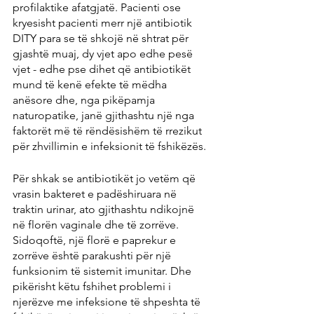
profilaktike afatgjatë. Pacienti ose 
kryesisht pacienti merr një antibiotik 
DITY para se të shkojë në shtrat për 
gjashtë muaj, dy vjet apo edhe pesë 
vjet - edhe pse dihet që antibiotikët 
mund të kenë efekte të mëdha 
anësore dhe, nga pikëpamja 
naturopatike, janë gjithashtu një nga 
faktorët më të rëndësishëm të rrezikut 
për zhvillimin e infeksionit të fshikëzës.
Për shkak se antibiotikët jo vetëm që 
vrasin bakteret e padëshiruara në 
traktin urinar, ato gjithashtu ndikojnë 
në florën vaginale dhe të zorrëve. 
Sidoqoftë, një florë e paprekur e 
zorrëve është parakushti për një 
funksionim të sistemit imunitar. Dhe 
pikërisht këtu fshihet problemi i 
njerëzve me infeksione të shpeshta të 