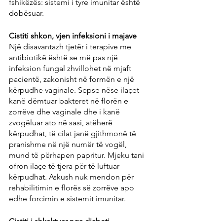
fshikëzës: sistemi i tyre imunitar është 
dobësuar.
Cistiti shkon, vjen infeksioni i majave
Një disavantazh tjetër i terapive me 
antibiotikë është se më pas një 
infeksion fungal zhvillohet në mjaft 
pacientë, zakonisht në formën e një 
kërpudhe vaginale. Sepse nëse ilaçet 
kanë dëmtuar bakteret në florën e 
zorrëve dhe vaginale dhe i kanë 
zvogëluar ato në sasi, atëherë 
kërpudhat, të cilat janë gjithmonë të 
pranishme në një numër të vogël, 
mund të përhapen papritur. Mjeku tani 
ofron ilaçe të tjera për të luftuar 
kërpudhat. Askush nuk mendon për 
rehabilitimin e florës së zorrëve apo 
edhe forcimin e sistemit imunitar.