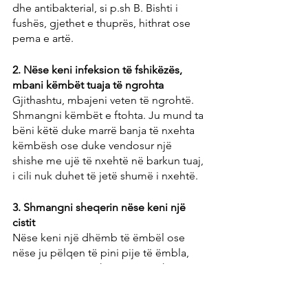
dhe antibakterial, si p.sh B. Bishti i 
fushës, gjethet e thuprës, hithrat ose 
pema e artë.
2. Nëse keni infeksion të fshikëzës, 
mbani këmbët tuaja të ngrohta
Gjithashtu, mbajeni veten të ngrohtë. 
Shmangni këmbët e ftohta. Ju mund ta 
bëni këtë duke marrë banja të nxehta 
këmbësh ose duke vendosur një 
shishe me ujë të nxehtë në barkun tuaj, 
i cili nuk duhet të jetë shumë i nxehtë.
3. Shmangni sheqerin nëse keni një 
cistit
Nëse keni një dhëmb të ëmbël ose 
nëse ju pëlqen të pini pije të ëmbla, 
përpiquni të mos konsumoni sheqer 
nëse keni infeksion të fshikëzës. 
Ushqimet e sheqerosura janë, së pari, 