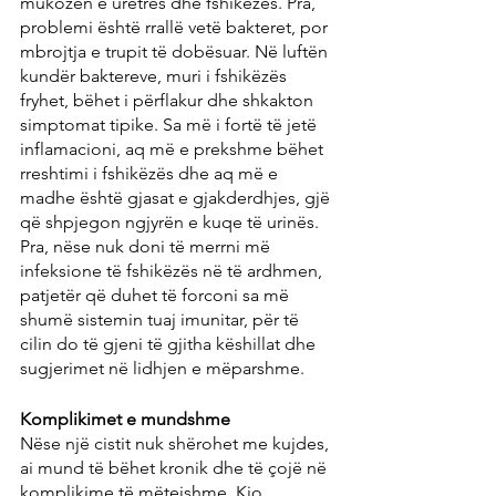
mukozën e uretrës dhe fshikëzës. Pra, 
problemi është rrallë vetë bakteret, por 
mbrojtja e trupit të dobësuar. Në luftën 
kundër baktereve, muri i fshikëzës 
fryhet, bëhet i përflakur dhe shkakton 
simptomat tipike. Sa më i fortë të jetë 
inflamacioni, aq më e prekshme bëhet 
rreshtimi i fshikëzës dhe aq më e 
madhe është gjasat e gjakderdhjes, gjë 
që shpjegon ngjyrën e kuqe të urinës. 
Pra, nëse nuk doni të merrni më 
infeksione të fshikëzës në të ardhmen, 
patjetër që duhet të forconi sa më 
shumë sistemin tuaj imunitar, për të 
cilin do të gjeni të gjitha këshillat dhe 
sugjerimet në lidhjen e mëparshme.
Komplikimet e mundshme
Nëse një cistit nuk shërohet me kujdes, 
ai mund të bëhet kronik dhe të çojë në 
komplikime të mëtejshme. Kjo 