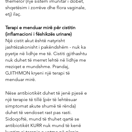
themelor (një sistem imunitar i dobët, 
shqetësim i zorrëve dhe flora vaginale, 
etj) ilaç.
Terapi e menduar mirë për cistitin 
(inflamacioni i fëshikzës urinare)
Një cistit akut është natyrisht 
jashtëzakonisht i pakëndshëm - nuk ka 
pyetje në lidhje me të. Cistiti gjithashtu 
nuk duhet të merret lehtë në lidhje me 
rreziqet e mundshme. Prandaj, 
GJITHMON kryeni një terapi të 
menduar mirë.
Nëse antibiotikët duhet të jenë pjesë e 
një terapie të tillë (për të lehtësuar 
simptomat akute shumë të rënda) 
duhet të vendoset rast pas rasti. 
Sidoqoftë, mund të thuhet qartë se 
antibiotikët KURR nuk mund të kenë 
kuptim si terapia e vetme në planin 