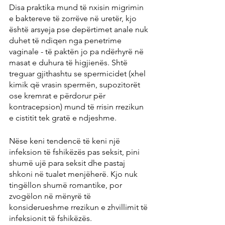
Disa praktika mund të nxisin migrimin 
e baktereve të zorrëve në uretër, kjo 
është arsyeja pse depërtimet anale nuk 
duhet të ndiqen nga penetrime 
vaginale - të paktën jo pa ndërhyrë në 
masat e duhura të higjienës. Shtë 
treguar gjithashtu se spermicidet (xhel 
kimik që vrasin spermën, supozitorët 
ose kremrat e përdorur për 
kontracepsion) mund të rrisin rrezikun 
e cistitit tek gratë e ndjeshme.
Nëse keni tendencë të keni një 
infeksion të fshikëzës pas seksit, pini 
shumë ujë para seksit dhe pastaj 
shkoni në tualet menjëherë. Kjo nuk 
tingëllon shumë romantike, por 
zvogëlon në mënyrë të 
konsiderueshme rrezikun e zhvillimit të 
infeksionit të fshikëzës.