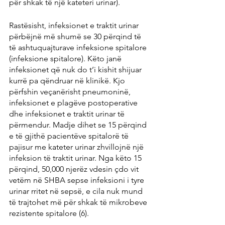
për shkak të një kateteri urinar).
Rastësisht, infeksionet e traktit urinar 
përbëjnë më shumë se 30 përqind të 
të ashtuquajturave infeksione spitalore 
(infeksione spitalore). Këto janë 
infeksionet që nuk do t’i kishit shijuar 
kurrë pa qëndruar në klinikë. Kjo 
përfshin veçanërisht pneumoninë, 
infeksionet e plagëve postoperative 
dhe infeksionet e traktit urinar të 
përmendur. Madje dihet se 15 përqind 
e të gjithë pacientëve spitalorë të 
pajisur me kateter urinar zhvillojnë një 
infeksion të traktit urinar. Nga këto 15 
përqind, 50,000 njerëz vdesin çdo vit 
vetëm në SHBA sepse infeksioni i tyre 
urinar rritet në sepsë, e cila nuk mund 
të trajtohet më për shkak të mikrobeve 
rezistente spitalore (6).