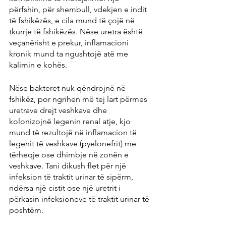
përfshin, për shembull, vdekjen e indit 
të fshikëzës, e cila mund të çojë në 
tkurrje të fshikëzës. Nëse uretra është 
veçanërisht e prekur, inflamacioni 
kronik mund ta ngushtojë atë me 
kalimin e kohës.
Nëse bakteret nuk qëndrojnë në 
fshikëz, por ngrihen më tej lart përmes 
uretrave drejt veshkave dhe 
kolonizojnë legenin renal atje, kjo 
mund të rezultojë në inflamacion të 
legenit të veshkave (pyelonefrit) me 
tërheqje ose dhimbje në zonën e 
veshkave. Tani dikush flet për një 
infeksion të traktit urinar të sipërm, 
ndërsa një cistit ose një uretrit i 
përkasin infeksioneve të traktit urinar të 
poshtëm.