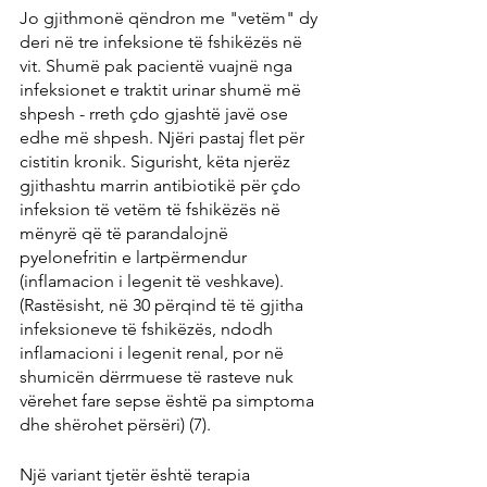
Jo gjithmonë qëndron me "vetëm" dy 
deri në tre infeksione të fshikëzës në 
vit. Shumë pak pacientë vuajnë nga 
infeksionet e traktit urinar shumë më 
shpesh - rreth çdo gjashtë javë ose 
edhe më shpesh. Njëri pastaj flet për 
cistitin kronik. Sigurisht, këta njerëz 
gjithashtu marrin antibiotikë për çdo 
infeksion të vetëm të fshikëzës në 
mënyrë që të parandalojnë 
pyelonefritin e lartpërmendur 
(inflamacion i legenit të veshkave). 
(Rastësisht, në 30 përqind të të gjitha 
infeksioneve të fshikëzës, ndodh 
inflamacioni i legenit renal, por në 
shumicën dërrmuese të rasteve nuk 
vërehet fare sepse është pa simptoma 
dhe shërohet përsëri) (7).
Një variant tjetër është terapia 