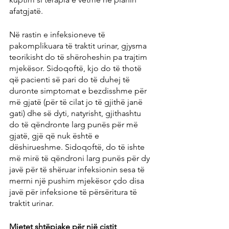
afatgjatë.
Në rastin e infeksioneve të 
pakomplikuara të traktit urinar, gjysma 
teorikisht do të shëroheshin pa trajtim 
mjekësor. Sidoqoftë, kjo do të thotë 
që pacienti së pari do të duhej të 
duronte simptomat e bezdisshme për 
më gjatë (për të cilat jo të gjithë janë 
gati) dhe së dyti, natyrisht, gjithashtu 
do të qëndronte larg punës për më 
gjatë, gjë që nuk është e 
dëshirueshme. Sidoqoftë, do të ishte 
më mirë të qëndroni larg punës për dy 
javë për të shëruar infeksionin sesa të 
merrni një pushim mjekësor çdo disa 
javë për infeksione të përsëritura të 
traktit urinar.
Mjetet shtëpiake për një cistit