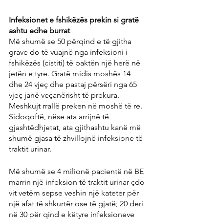
Infeksionet e fshikëzës prekin si gratë 
ashtu edhe burrat
Më shumë se 50 përqind e të gjitha 
grave do të vuajnë nga infeksioni i 
fshikëzës (cistiti) të paktën një herë në 
jetën e tyre. Gratë midis moshës 14 
dhe 24 vjeç dhe pastaj përsëri nga 65 
vjeç janë veçanërisht të prekura. 
Meshkujt rrallë preken në moshë të re. 
Sidoqoftë, nëse ata arrijnë të 
gjashtëdhjetat, ata gjithashtu kanë më 
shumë gjasa të zhvillojnë infeksione të 
traktit urinar.
Më shumë se 4 milionë pacientë në BE 
marrin një infeksion të traktit urinar çdo 
vit vetëm sepse veshin një kateter për 
një afat të shkurtër ose të gjatë; 20 deri 
në 30 për qind e këtyre infeksioneve 