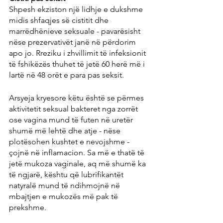
Shpesh ekziston një lidhje e dukshme 
midis shfaqjes së cistitit dhe 
marrëdhënieve seksuale - pavarësisht 
nëse prezervativët janë në përdorim 
apo jo. Rreziku i zhvillimit të infeksionit 
të fshikëzës thuhet të jetë 60 herë më i 
lartë në 48 orët e para pas seksit.
Arsyeja kryesore këtu është se përmes 
aktivitetit seksual bakteret nga zorrët 
ose vagina mund të futen në uretër 
shumë më lehtë dhe atje - nëse 
plotësohen kushtet e nevojshme - 
çojnë në inflamacion. Sa më e thatë të 
jetë mukoza vaginale, aq më shumë ka 
të ngjarë, kështu që lubrifikantët 
natyralë mund të ndihmojnë në 
mbajtjen e mukozës më pak të 
prekshme.