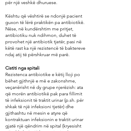
për një veshkë dhuruese.
Kështu që vështirë se ndonjë pacient 
guxon të lërë praktikën pa antibiotikë. 
Nëse, në kundërshtim me pritjet, 
antibiotiku nuk ndihmon, duhet të 
provohet një antibiotik tjetër, pasi në 
këtë rast ka një rezistencë të baktereve 
ndaj atij të përshkruar më parë.
Cistiti nga spitali
Rezistenca antibiotike e këtij lloji po 
bëhet gjithnjë e më e zakonshme, 
veçanërisht në dy grupe njerëzish: ata 
që morën antibiotikë pak para fillimit 
të infeksionit të traktit urinar (p.sh. për 
shkak të një infeksioni tjetër) dhe 
gjithashtu në mesin e atyre që 
kontraktuan infeksionin e traktit urinar 
gjatë një qëndrim në spital (kryesisht 