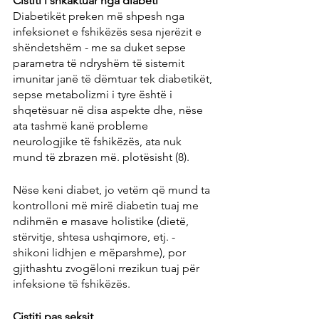
Cistiti i shkaktuar nga diabeti
Diabetikët preken më shpesh nga 
infeksionet e fshikëzës sesa njerëzit e 
shëndetshëm - me sa duket sepse 
parametra të ndryshëm të sistemit 
imunitar janë të dëmtuar tek diabetikët, 
sepse metabolizmi i tyre është i 
shqetësuar në disa aspekte dhe, nëse 
ata tashmë kanë probleme 
neurologjike të fshikëzës, ata nuk 
mund të zbrazen më. plotësisht (8).
Nëse keni diabet, jo vetëm që mund ta 
kontrolloni më mirë diabetin tuaj me 
ndihmën e masave holistike (dietë, 
stërvitje, shtesa ushqimore, etj. - 
shikoni lidhjen e mëparshme), por 
gjithashtu zvogëloni rrezikun tuaj për 
infeksione të fshikëzës.
Cistiti pas seksit