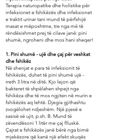
Terapia naturopatike dhe holistike për 
infeksionet e fshikëzës dhe infeksionet 
e traktit urinar tani mund të përfshijë 
masat e mëposhtme, tre nga më të 
rëndësishmet prej të cilave janë: pini 
shumë, ngroheni dhe mos hani sheqer!
1. Pini shumë - ujë dhe çaj për veshkat 
dhe fshikëz
Në shenjat e para të infeksionit të 
fshikëzës, duhet të pini shumë ujë - 
rreth 3 litra në ditë. Kjo lejon që 
bakteret të shpëlahen shpejt nga 
fshikëza dhe të mos ngjiten në murin e 
fshikëzës aq lehtë. Djegia gjithashtu 
zvogëlohet ndjeshëm. Një pjesë e 
sasisë së ujit, p.sh. B. Mund të 
zëvendësoni 1 litër me çaj flluskë. 
Çajrat e fshikëzës janë bërë nga bimë 
mjekësore që kanë një efekt skuqës 