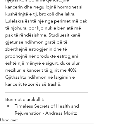
kancerin dhe rregullojnë hormonet si 
kushërinjtë e tij, brokoli dhe lakra. 
Lulelakra është një nga perimet më pak 
të njohura, por kjo nuk e bën atë më 
pak të rëndësishme. Studiuesit kanë 
gjetur se ndihmon gratë që të 
zbërthejnë estrogjenin dhe të 
prodhojnë nënprodukte estrogjeni 
është një mënyrë e sigurt, duke ulur 
rrezikun e kancerit të gjirit me 40%. 
Gjithashtu ndihmon në largimin e 
kancerit të zorrës së trashë.
Burimet e artikullit:
Timeless Secrets of Health and 
Rejuvenation - Andreas Moritz
Ushqimet