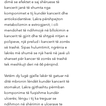
dimë se efektet e saj shëruese të 
kancerit janë të shumta nga 
komponimet e tij kundër kancerit dhe 
antioksidantëve. Lakra përshpejton 
metabolizmin e estrogjenit, i cili 
mendohet të ndihmojë në bllokimin e 
kancerit të gjirit dhe të shtypë rritjen e 
polipeve, një prelud i kancerit të zorrës 
së trashë. Sipas hulumtimit, ngrënia e 
lakrës më shumë se një herë në javë uli 
shanset për kancer të zorrës së trashë 
tek meshkujt deri në 66 përqind.
Vetëm dy lugë gjelle lakër të gatuar në 
ditë mbronin lëndët kundër kancerit të 
stomakut. Lakra gjithashtu përmban 
komponime të fuqishme kundër 
ulcerës; lëngu i tij ka treguar se 
ndihmon në shërimin e ulcerave te 