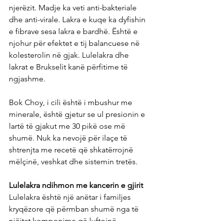
njerëzit. Madje ka veti anti-bakteriale 
dhe anti-virale. Lakra e kuqe ka dyfishin 
e fibrave sesa lakra e bardhë. Është e 
njohur për efektet e tij balancuese në 
kolesterolin në gjak. Lulelakra dhe 
lakrat e Brukselit kanë përfitime të 
ngjashme.
Bok Choy, i cili është i mbushur me 
minerale, është gjetur se ul presionin e 
lartë të gjakut me 30 pikë ose më 
shumë. Nuk ka nevojë për ilaçe të 
shtrenjta me recetë që shkatërrojnë 
mëlçinë, veshkat dhe sistemin tretës.
Lulelakra ndihmon me kancerin e gjirit
Lulelakra është një anëtar i familjes 
kryqëzore që përmban shumë nga të 
njëjtat komponime që luftojnë 