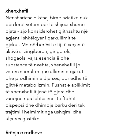
xhenxhefil
Nënshartesa e kësaj bime aziatike nuk 
përdoret vetëm për të shijuar shumë 
pjata - ajo konsiderohet gjithashtu një 
agjent i shkëlqyer i qarkullimit të 
gjakut. Me përbërësit e tij të veçantë 
aktivë si zingiberen, gingerols, 
shogaols, vajra esencialë dhe 
substanca të nxehta, xhenxhefili jo 
vetëm stimulon qarkullimin e gjakut 
dhe prodhimin e djersës, por edhe të 
gjithë metabolizmin. Fushat e aplikimit 
të xhenxhefilit janë të gjera dhe 
variojnë nga lehtësimi i të ftohtit, 
dispepsi dhe dhimbje barku deri tek 
trajtimi i helmimit nga ushqimi dhe 
ulçerës gastrike.
Rrënja e rodheve