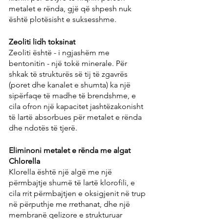
metalet e rënda, gjë që shpesh nuk 
është plotësisht e suksesshme.
Zeoliti lidh toksinat
Zeoliti është - i ngjashëm me 
bentonitin - një tokë minerale. Për 
shkak të strukturës së tij të zgavrës 
(poret dhe kanalet e shumta) ka një 
sipërfaqe të madhe të brendshme, e 
cila ofron një kapacitet jashtëzakonisht 
të lartë absorbues për metalet e rënda 
dhe ndotës të tjerë.
Eliminoni metalet e rënda me algat 
Chlorella
Klorella është një algë me një 
përmbajtje shumë të lartë klorofili, e 
cila rrit përmbajtjen e oksigjenit në trup 
në përputhje me rrethanat, dhe një 
membranë qelizore e strukturuar 