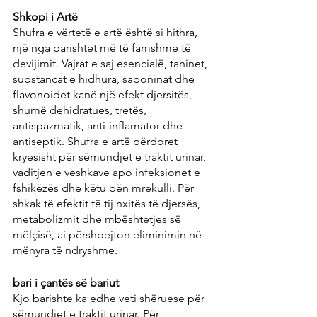
Shkopi i Artë
Shufra e vërtetë e artë është si hithra, 
një nga barishtet më të famshme të 
devijimit. Vajrat e saj esencialë, taninet, 
substancat e hidhura, saponinat dhe 
flavonoidet kanë një efekt djersitës, 
shumë dehidratues, tretës, 
antispazmatik, anti-inflamator dhe 
antiseptik. Shufra e artë përdoret 
kryesisht për sëmundjet e traktit urinar, 
vaditjen e veshkave apo infeksionet e 
fshikëzës dhe këtu bën mrekulli. Për 
shkak të efektit të tij nxitës të djersës, 
metabolizmit dhe mbështetjes së 
mëlçisë, ai përshpejton eliminimin në 
mënyra të ndryshme.
bari i çantës së bariut
Kjo barishte ka edhe veti shëruese për 
sëmundjet e traktit urinar. Për 