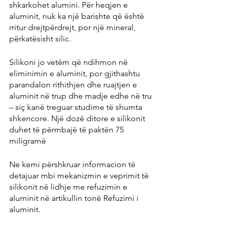
shkarkohet alumini. Për heqjen e 
aluminit, nuk ka një barishte që është 
rritur drejtpërdrejt, por një mineral, 
përkatësisht silic.
Silikoni jo vetëm që ndihmon në 
eliminimin e aluminit, por gjithashtu 
parandalon rithithjen dhe ruajtjen e 
aluminit në trup dhe madje edhe në tru 
– siç kanë treguar studime të shumta 
shkencore. Një dozë ditore e silikonit 
duhet të përmbajë të paktën 75 
miligramë
Ne kemi përshkruar informacion të 
detajuar mbi mekanizmin e veprimit të 
silikonit në lidhje me refuzimin e 
aluminit në artikullin tonë Refuzimi i 
aluminit.