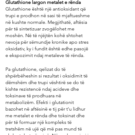
Glutathione largon metalet e rënda
Glutathione është një antioksidant që 
trupi e prodhon në sasi të mjaftueshme 
në kushte normale. Megjithatë, aftësia 
për të sintetizuar zvogëlohet me 
moshën. Në të njëjtën kohë shtohet 
nevoja për sëmundje kronike apo stres 
oksidativ, ky i fundit është edhe pasojë 
e ekspozimit ndaj metaleve të rënda.
Pa glutathione, qelizat do të 
shpërbëheshin si rezultat i oksidimit të 
dëmshëm dhe trupi vështirë se do të 
kishte rezistencë ndaj acideve dhe 
toksinave të prodhuara në 
metabolizëm. Efekti i glutationit 
bazohet në aftësinë e tij për t'u lidhur 
me metalet e rënda dhe toksinat dhe 
për të formuar një kompleks të 
tretshëm në ujë që më pas mund të 