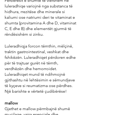
Përbërësit e shumtë të vlefshëm në 
luleradhiqe variojnë nga substanca të 
hidhura, rrezitëse dhe minerale si 
kaliumi ose natriumi deri te vitaminat e 
shumta (provitamina A dhe D, vitaminat 
C, E dhe B) dhe elementët gjurmë të 
rëndësishëm si zinku.
Luleradhiqja forcon tëmthin, mëlçinë, 
traktin gastrointestinal, veshkat dhe 
fshikëzën. Luleradhiqet përdoren edhe 
për të trajtuar gurët në tëmth, 
verdhëzën dhe hemorroidet. 
Luleradhiqet mund të ndihmojnë 
gjithashtu në lehtësimin e sëmundjeve 
të kyçeve si reumatizma ose përdhes. 
Një barishte e vërtetë çudibërëse!
mallow
Gjethet e mallow përmbajnë shumë 
mucilage, vajra esenciale dhe 