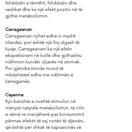
fshikëzën e tëmthit, fshikëzën dhe 
veshkat dhe ka një efekt pozitiv në të 
gjithë metabolizmin.
Carrageenan
Carrageenan njihet edhe si myshk 
irlandez, por është një lloj algash të 
kuqe. Carrageenani ka një efekt 
ekspektorant në kollë dhe gjithashtu 
ndihmon kundër ulçerës në stomak. 
Por gjëndra tiroide mund të 
mbështetet edhe me ndihmën e 
karragjenës.
Cayenne
Kjo barishte e nxehtë stimulon në 
mënyrë natyrale metabolizmin, të cilin 
e vëmë re menjëherë pas konsumimit 
përmes efektit të saj nxitës të djersës, 
që është për shkak të kapsaicinës së 