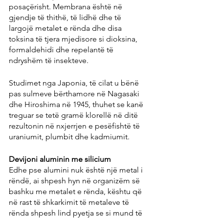
posaçërisht. Membrana është në 
gjendje të thithë, të lidhë dhe të 
largojë metalet e rënda dhe disa 
toksina të tjera mjedisore si dioksina, 
formaldehidi dhe repelantë të 
ndryshëm të insekteve.
Studimet nga Japonia, të cilat u bënë 
pas sulmeve bërthamore në Nagasaki 
dhe Hiroshima në 1945, thuhet se kanë 
treguar se tetë gramë klorellë në ditë 
rezultonin në nxjerrjen e pesëfishtë të 
uraniumit, plumbit dhe kadmiumit.
Devijoni aluminin me silicium
Edhe pse alumini nuk është një metal i 
rëndë, ai shpesh hyn në organizëm së 
bashku me metalet e rënda, kështu që 
në rast të shkarkimit të metaleve të 
rënda shpesh lind pyetja se si mund të 