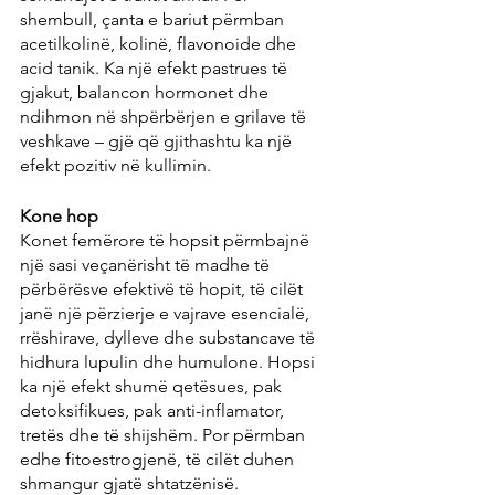
shembull, çanta e bariut përmban 
acetilkolinë, kolinë, flavonoide dhe 
acid tanik. Ka një efekt pastrues të 
gjakut, balancon hormonet dhe 
ndihmon në shpërbërjen e grilave të 
veshkave – gjë që gjithashtu ka një 
efekt pozitiv në kullimin.
Kone hop
Konet femërore të hopsit përmbajnë 
një sasi veçanërisht të madhe të 
përbërësve efektivë të hopit, të cilët 
janë një përzierje e vajrave esencialë, 
rrëshirave, dylleve dhe substancave të 
hidhura lupulin dhe humulone. Hopsi 
ka një efekt shumë qetësues, pak 
detoksifikues, pak anti-inflamator, 
tretës dhe të shijshëm. Por përmban 
edhe fitoestrogjenë, të cilët duhen 
shmangur gjatë shtatzënisë.