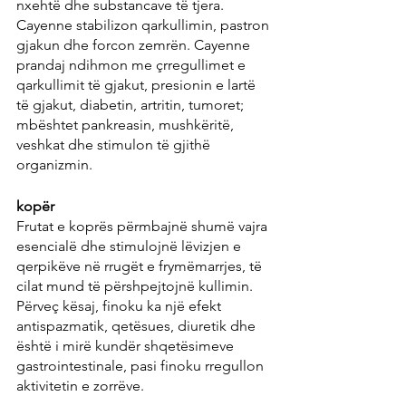
nxehtë dhe substancave të tjera. 
Cayenne stabilizon qarkullimin, pastron 
gjakun dhe forcon zemrën. Cayenne 
prandaj ndihmon me çrregullimet e 
qarkullimit të gjakut, presionin e lartë 
të gjakut, diabetin, artritin, tumoret; 
mbështet pankreasin, mushkëritë, 
veshkat dhe stimulon të gjithë 
organizmin.
kopër
Frutat e koprës përmbajnë shumë vajra 
esencialë dhe stimulojnë lëvizjen e 
qerpikëve në rrugët e frymëmarrjes, të 
cilat mund të përshpejtojnë kullimin. 
Përveç kësaj, finoku ka një efekt 
antispazmatik, qetësues, diuretik dhe 
është i mirë kundër shqetësimeve 
gastrointestinale, pasi finoku rregullon 
aktivitetin e zorrëve.