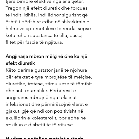
tjerë bimorë efektivë nga ana tjetër. 
Tregon një efekt diuretik dhe forcues 
të indit lidhës. Indi lidhor sigurisht që 
është i përfshirë edhe në shkarkimin e 
helmeve apo metaleve të rënda, sepse 
këtu ruhen substanca të tilla, pastaj 
flitet për fascie të ngjitura.
Angjinarja mbron mëlçinë dhe ka një 
efekt diuretik
Këto perime gustator janë të njohura 
për efektet e tyre mbrojtëse të mëlçisë, 
diuretike, tretëse, stimuluese të tëmthit 
dhe anti-reumatike. Përbërësit e 
angjinares mbrojnë nga toksinat, 
infeksionet dhe përmirësojnë vlerat e 
gjakut, gjë që ndikon pozitivisht në 
ekuilibrin e kolesterolit, por edhe në 
rrezikun e diabetit të të rriturve.
Hudhra e egër lidh metalet e rënda