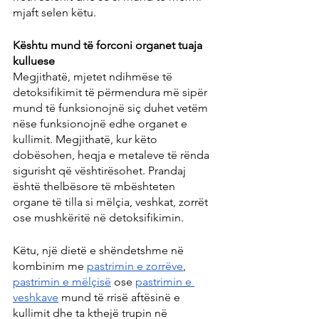
mjaft selen këtu.
Kështu mund të forconi organet tuaja 
kulluese
Megjithatë, mjetet ndihmëse të 
detoksifikimit të përmendura më sipër 
mund të funksionojnë siç duhet vetëm 
nëse funksionojnë edhe organet e 
kullimit. Megjithatë, kur këto 
dobësohen, heqja e metaleve të rënda 
sigurisht që vështirësohet. Prandaj 
është thelbësore të mbështeten 
organe të tilla si mëlçia, veshkat, zorrët 
ose mushkëritë në detoksifikimin.
Këtu, një dietë e shëndetshme në 
kombinim me 
pastrimin e zorrëve
, 
pastrimin e mëlçisë
 ose 
pastrimin e 
veshkave
 mund të rrisë aftësinë e 
kullimit dhe ta kthejë trupin në 