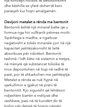
një koncept holistik të detoksifikimit 
dhe këshilla se çfarë duhet të keni 
parasysh kur hiqni amalgamën.
Devijoni metalet e rënda me bentonit
Bentoniti është një mineral balte që u 
formua nga hiri vullkanik përmes motit. 
Sipërfaqja e madhe, e ngarkuar 
negativisht e tokës minerale çon në një 
kapacitet jashtëzakonisht të lartë 
absorbues për ndotësit. Bentoniti 
tashmë i lidh këto në sistemin e tretjes, 
në mënyrë që substancat toksike të 
mos depozitohen në trup në radhë të 
parë, por të shkarkohen me jashtëqitje. 
Metalet e rënda as nuk hyjnë në 
qarkullimin e gjakut në prani të 
bentonitit. Kjo sigurisht që lehtëson 
ndjeshëm barrën e mëlçisë dhe 
veshkave, pasi në të kundërt do të 
kishin për detyrë të hiqnin përsëri 