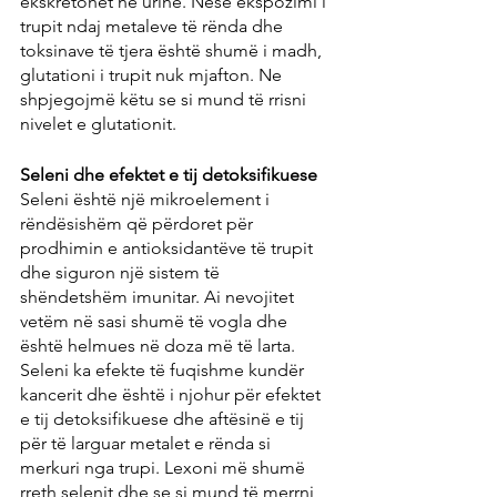
ekskretohet në urinë. Nëse ekspozimi i 
trupit ndaj metaleve të rënda dhe 
toksinave të tjera është shumë i madh, 
glutationi i trupit nuk mjafton. Ne 
shpjegojmë këtu se si mund të rrisni 
nivelet e glutationit.
Seleni dhe efektet e tij detoksifikuese
Seleni është një mikroelement i 
rëndësishëm që përdoret për 
prodhimin e antioksidantëve të trupit 
dhe siguron një sistem të 
shëndetshëm imunitar. Ai nevojitet 
vetëm në sasi shumë të vogla dhe 
është helmues në doza më të larta. 
Seleni ka efekte të fuqishme kundër 
kancerit dhe është i njohur për efektet 
e tij detoksifikuese dhe aftësinë e tij 
për të larguar metalet e rënda si 
merkuri nga trupi. Lexoni më shumë 
rreth selenit dhe se si mund të merrni 