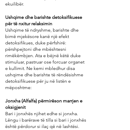
ekuilibër.
Ushqime dhe barishte detoksifikuese 
për të nxitur relaksimin
Ushqime të ndryshme, barishte dhe 
bimë mjekësore kanë një efekt 
detoksifikues, duke përfshirë: 
përshpejtoni dhe mbështesni 
rimëkëmbjen. Ata e bëjnë këtë duke 
stimuluar, pastruar ose forcuar organet 
e kullimit. Ne kemi mbledhur disa 
ushqime dhe barishte të rëndësishme 
detoksifikuese për ju në listën e 
mëposhtme:
Jonxha (Alfalfa) përmirëson marrjen e 
oksigjenit
Bari i jonxhës njihet edhe si jonxha. 
Lëngu i barërave të tilla si bari i jonxhës 
është përdorur si ilaç që në lashtësi. 