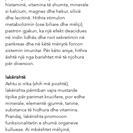
histaminë, vitamina të shumta, minerale 
si kalcium, magnez dhe hekur, silicë 
dhe lecitinë. Hithra stimulon 
metabolizmin (ose biliare dhe mëlçi), 
pastron gjakun, ka një efekt deacidues 
në indin lidhës dhe nxit sekretimin në 
pankreas dhe në këtë mënyrë forcon 
sistemin imunitar. Për këto arsye, hithra 
është një nga barishtet më të njohura 
për diversion.
lakërishtë
Ashtu si rrika (shih më poshtë), 
lakërishta përmban vajra mustarde 
tipike për perimet krucifere, por edhe 
minerale, elementë gjurmë, tanine, 
substanca të hidhura dhe vitamina. 
Prandaj, lakërishta promovon 
funksionalitetin e shumë organeve 
kulluese. Ai mbështet mëlçinë, 