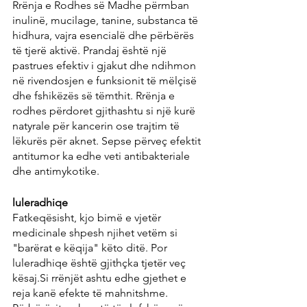
Rrënja e Rodhes së Madhe përmban 
inulinë, mucilage, tanine, substanca të 
hidhura, vajra esencialë dhe përbërës 
të tjerë aktivë. Prandaj është një 
pastrues efektiv i gjakut dhe ndihmon 
në rivendosjen e funksionit të mëlçisë 
dhe fshikëzës së tëmthit. Rrënja e 
rodhes përdoret gjithashtu si një kurë 
natyrale për kancerin ose trajtim të 
lëkurës për aknet. Sepse përveç efektit 
antitumor ka edhe veti antibakteriale 
dhe antimykotike.
luleradhiqe
Fatkeqësisht, kjo bimë e vjetër 
medicinale shpesh njihet vetëm si 
"barërat e këqija" këto ditë. Por 
luleradhiqe është gjithçka tjetër veç 
kësaj.Si rrënjët ashtu edhe gjethet e 
reja kanë efekte të mahnitshme. 