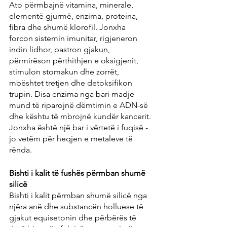
Ato përmbajnë vitamina, minerale, 
elementë gjurmë, enzima, proteina, 
fibra dhe shumë klorofil. Jonxha 
forcon sistemin imunitar, rigjeneron 
indin lidhor, pastron gjakun, 
përmirëson përthithjen e oksigjenit, 
stimulon stomakun dhe zorrët, 
mbështet tretjen dhe detoksifikon 
trupin. Disa enzima nga bari madje 
mund të riparojnë dëmtimin e ADN-së 
dhe kështu të mbrojnë kundër kancerit. 
Jonxha është një bar i vërtetë i fuqisë - 
jo vetëm për heqjen e metaleve të 
rënda.
Bishti i kalit të fushës përmban shumë 
silicë
Bishti i kalit përmban shumë silicë nga 
njëra anë dhe substancën holluese të 
gjakut equisetonin dhe përbërës të 