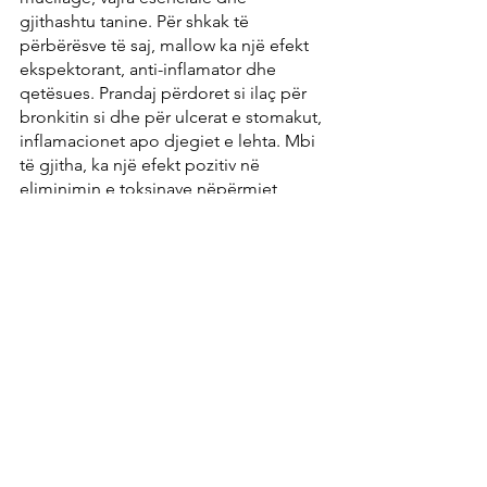
gjithashtu tanine. Për shkak të 
përbërësve të saj, mallow ka një efekt 
ekspektorant, anti-inflamator dhe 
qetësues. Prandaj përdoret si ilaç për 
bronkitin si dhe për ulcerat e stomakut, 
inflamacionet apo djegiet e lehta. Mbi 
të gjitha, ka një efekt pozitiv në 
eliminimin e toksinave nëpërmjet 
bronkeve.
rrikë
Vaji i nxehtë i mustardës, i cili mund të 
shijohet veçanërisht kur hani rrikë, por 
edhe me lloje të tjera të rrepkës, ka një 
efekt tretës, diuretik dhe antimikrobik. 
Pastron rrugët e frymëmarrjes dhe nxit 
qarkullimin e gjakut. Të gjitha këto 
procese janë të rëndësishme për 
eliminimin e toksinave dhe metaleve të 
rënda.