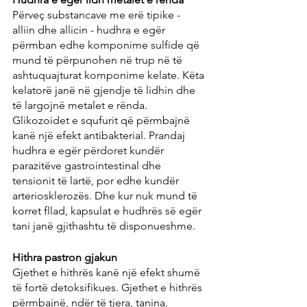
Përveç substancave me erë tipike - 
alliin dhe allicin - hudhra e egër 
përmban edhe komponime sulfide që 
mund të përpunohen në trup në të 
ashtuquajturat komponime kelate. Këta 
kelatorë janë në gjendje të lidhin dhe 
të largojnë metalet e rënda. 
Glikozoidet e squfurit që përmbajnë 
kanë një efekt antibakterial. Prandaj 
hudhra e egër përdoret kundër 
parazitëve gastrointestinal dhe 
tensionit të lartë, por edhe kundër 
arteriosklerozës. Dhe kur nuk mund të 
korret fllad, kapsulat e hudhrës së egër 
tani janë gjithashtu të disponueshme.
Hithra pastron gjakun
Gjethet e hithrës kanë një efekt shumë 
të fortë detoksifikues. Gjethet e hithrës 
përmbajnë, ndër të tjera, tanina, 