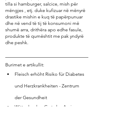
tilla si hamburger, salcice, mish për 
mëngjes , etj. duke kufizuar në mënyrë 
drastike mishin e kuq të papërpunuar 
dhe në vend të tij të konsumoni më 
shumë arra, drithëra apo edhe fasule, 
produkte të qumështit me pak yndyrë 
dhe peshk.
Burimet e artikullit:
Fleisch erhöht Risiko für Diabetes 
und Herzkrankheiten - Zentrum 
der Gesundheit
Wittenbecher C et al., „
Amino 
acids, lipid metabolites, and 
ferritin as potential mediators 
linking red meat consumption to 