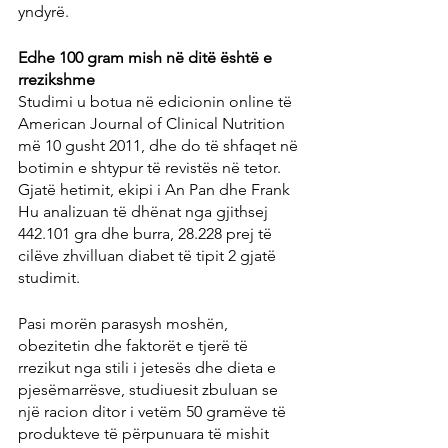
yndyrë.
Edhe 100 gram mish në ditë është e 
rrezikshme
Studimi u botua në edicionin online të 
American Journal of Clinical Nutrition 
më 10 gusht 2011, dhe do të shfaqet në 
botimin e shtypur të revistës në tetor. 
Gjatë hetimit, ekipi i An Pan dhe Frank 
Hu analizuan të dhënat nga gjithsej 
442.101 gra dhe burra, 28.228 prej të 
cilëve zhvilluan diabet të tipit 2 gjatë 
studimit.
Pasi morën parasysh moshën, 
obezitetin dhe faktorët e tjerë të 
rrezikut nga stili i jetesës dhe dieta e 
pjesëmarrësve, studiuesit zbuluan se 
një racion ditor i vetëm 50 gramëve të 
produkteve të përpunuara të mishit 