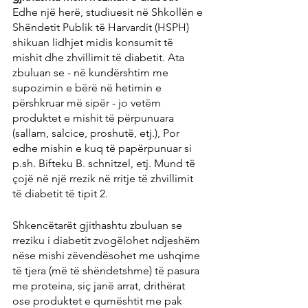
Edhe një herë, studiuesit në Shkollën e 
Shëndetit Publik të Harvardit (HSPH) 
shikuan lidhjet midis konsumit të 
mishit dhe zhvillimit të diabetit. Ata 
zbuluan se - në kundërshtim me 
supozimin e bërë në hetimin e 
përshkruar më sipër - jo vetëm 
produktet e mishit të përpunuara 
(sallam, salcice, proshutë, etj.), Por 
edhe mishin e kuq të papërpunuar si 
p.sh. Bifteku B. schnitzel, etj. Mund të 
çojë në një rrezik në rritje të zhvillimit 
të diabetit të tipit 2.
Shkencëtarët gjithashtu zbuluan se 
rreziku i diabetit zvogëlohet ndjeshëm 
nëse mishi zëvendësohet me ushqime 
të tjera (më të shëndetshme) të pasura 
me proteina, siç janë arrat, drithërat 
ose produktet e qumështit me pak 