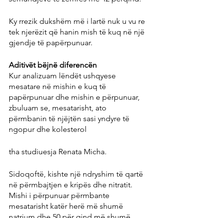
Ky rrezik dukshëm më i lartë nuk u vu re 
tek njerëzit që hanin mish të kuq në një 
gjendje të papërpunuar.
Aditivët bëjnë diferencën
Kur analizuam lëndët ushqyese 
mesatare në mishin e kuq të 
papërpunuar dhe mishin e përpunuar, 
zbuluam se, mesatarisht, ato 
përmbanin të njëjtën sasi yndyre të 
ngopur dhe kolesterol
tha studiuesja Renata Micha.
Sidoqoftë, kishte një ndryshim të qartë 
në përmbajtjen e kripës dhe nitratit. 
Mishi i përpunuar përmbante 
mesatarisht katër herë më shumë 
natrium dhe 50 për qind më shumë 