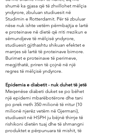
shumë ka gjasa që të zhvillohet mëlçia 
yndyrore, zbuluan studiuesit në 
Studimin e Rotterdamit. Për të zbuluar 
nëse nuk ishte vetëm përmbajtja e lartë 
e proteinave në dietë që rriti rrezikun e 
sëmundjeve të mëlçisë yndyrore, 
studiuesit gjithashtu shikuan efektet e 
marrjes së lartë të proteinave bimore. 
Burimet e proteinave të perimeve, 
megjithatë, priren të çojnë në një 
regres të mëlçisë yndyrore.
Epidemia e diabetit - nuk duhet të jetë
Meqenëse diabeti duket se po bëhet 
një epidemi mbarëbotërore dhe tani 
po prek rreth 350 milionë të rritur (10 
milionë njerëz vetëm në Gjermani), 
studiuesit në HSPH ju bëjnë thirrje të 
rishikoni dietën tuaj dhe të shmangni 
produktet e përpunuara të mishit, të 