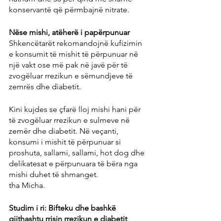
konservantë që përmbajnë nitrate.
Nëse mishi, atëherë i papërpunuar
Shkencëtarët rekomandojnë kufizimin 
e konsumit të mishit të përpunuar në 
një vakt ose më pak në javë për të 
zvogëluar rrezikun e sëmundjeve të 
zemrës dhe diabetit.
Kini kujdes se çfarë lloj mishi hani për 
të zvogëluar rrezikun e sulmeve në 
zemër dhe diabetit. Në veçanti, 
konsumi i mishit të përpunuar si 
proshuta, sallami, sallami, hot dog dhe 
delikatesat e përpunuara të bëra nga 
mishi duhet të shmanget.
tha Micha.
Studim i ri: Bifteku dhe bashkë 
gjithashtu rrisin rrezikun e diabetit