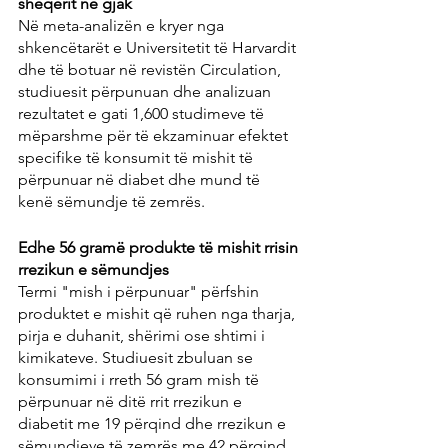
sheqerit në gjak
Në meta-analizën e kryer nga 
shkencëtarët e Universitetit të Harvardit 
dhe të botuar në revistën Circulation, 
studiuesit përpunuan dhe analizuan 
rezultatet e gati 1,600 studimeve të 
mëparshme për të ekzaminuar efektet 
specifike të konsumit të mishit të 
përpunuar në diabet dhe mund të 
kenë sëmundje të zemrës.
Edhe 56 gramë produkte të mishit rrisin 
rrezikun e sëmundjes
Termi "mish i përpunuar" përfshin 
produktet e mishit që ruhen nga tharja, 
pirja e duhanit, shërimi ose shtimi i 
kimikateve. Studiuesit zbuluan se 
konsumimi i rreth 56 gram mish të 
përpunuar në ditë rrit rrezikun e 
diabetit me 19 përqind dhe rrezikun e 
sëmundjeve të zemrës me 42 përqind.