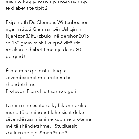
mish të kuq janë në një rrezik në rritje 
të diabetit të tipit 2.
Ekipi rreth Dr. Clemens Wittenbecher 
nga Instituti Gjerman për Ushqimin 
Njerëzor (DIfE) zbuloi në qershor 2015 
se 150 gram mish i kuq në ditë rrit 
rrezikun e diabetit me një dajak 80 
përqind!
Është mirë që mishi i kuq të 
zëvendësohet me proteina të 
shëndetshme
Profesori Frank Hu tha me siguri:
Lajmi i mirë është se ky faktor rreziku 
mund të eliminohet lehtësisht duke 
zëvendësuar mishin e kuq me proteina 
më të shëndetshme. ”Studiuesit 
zbuluan se pjesëmarrësit që 