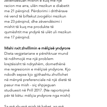
zëvendësuan mishin e kuq me një 
racion me arra, ulën rrezikun e diabetit 
me 21 përqind. Përdorimi i drithërave 
në vend të biftekut zvogëloi rrezikun 
me 23 përqind, dhe zëvendësimi i 
mishit të kuq me produkte të 
qumështit me yndyrë të ulët uli rrezikun 
me 17 përqind.
Mishi nxit zhvillimin e mëlçisë yndyrore
Dieta vegjetariane e përshkruar mund 
të ndihmojë me një problem 
krejtësisht të ndryshëm, domethënë 
me regresionin e mëlçisë yndyrore. Kjo 
ndodh sepse kjo gjithashtu zhvillohet 
në mënyrë preferenciale në një dietë të 
pasur me mish - siç shpjeguan 
studiuesit në Prill 2017. (Ne raportojmë 
për të këtu: mëlçia yndyrore nga mishi)
Sa më shumë mish të hahet, aq më 