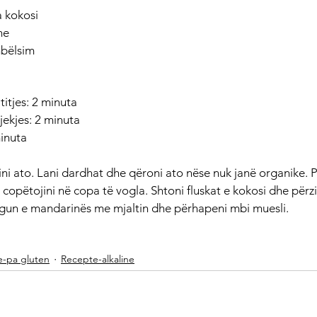
a kokosi
ne
mbëlsim
itjes: 2 minuta
jekjes: 2 minuta
minuta
ini ato. Lani dardhat dhe qëroni ato nëse nuk janë organike. P
e copëtojini në copa të vogla. Shtoni fluskat e kokosi dhe përzi
ëngun e mandarinës me mjaltin dhe përhapeni mbi muesli.
-pa gluten
Recepte-alkaline