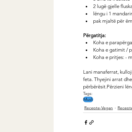
2 lugë gjelle flusk
lëngu i 1 mandari
pak mjaltë për ë
Përgatitja:
Koha e parapërgat
Koha e gatimit / p
Koha e pritjes: - 
Lani manaferrat, kulloj
feta. Thyejini arrat dh
përbërësit.Përzieni l
Tags:
Musli
Recepte-Vegan
Recepte