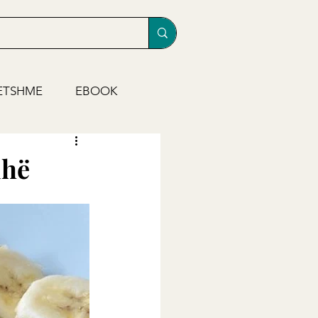
ETSHME
EBOOK
dhë