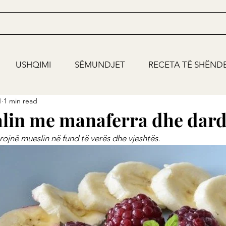
USHQIMI
SËMUNDJET
RECETA TË SHËND
1
1 min read
alin me manaferra dhe dar
ërojnë mueslin në fund të verës dhe vjeshtës.