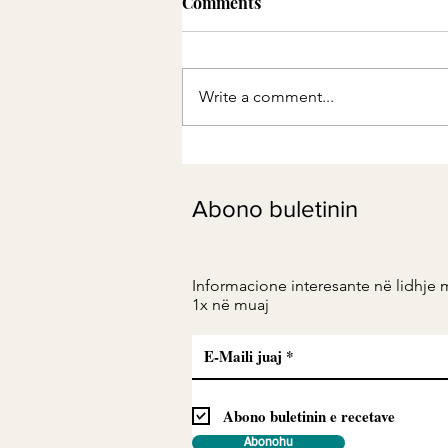
Comments
Write a comment...
Musli alkalin me
luleshtrydhe dhe fistikë
Abono buletinin
Informacione interesante në lidhje 
1x në muaj
Abono buletinin e recetave
Abonohu