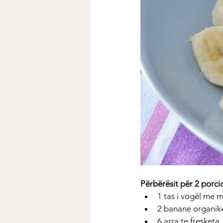
Përbërësit për 2 porci
1 tas i vogël me 
2 banane organike
6 arra te fresketa