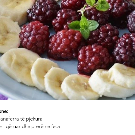
one: 
manaferra të pjekura
 - qëruar dhe prerë ne feta