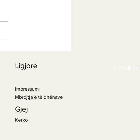
Ligjore
>> Regjistro
Impressum
Mbrojtja e të dhënave
Gjej
Kërko