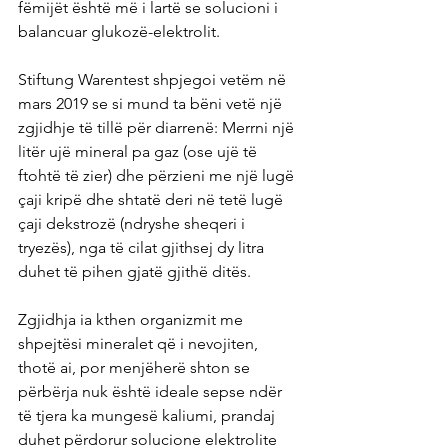
fëmijët është më i lartë se solucioni i 
balancuar glukozë-elektrolit.
Stiftung Warentest shpjegoi vetëm në 
mars 2019 se si mund ta bëni vetë një 
zgjidhje të tillë për diarrenë: Merrni një 
litër ujë mineral pa gaz (ose ujë të 
ftohtë të zier) dhe përzieni me një lugë 
çaji kripë dhe shtatë deri në tetë lugë 
çaji dekstrozë (ndryshe sheqeri i 
tryezës), nga të cilat gjithsej dy litra 
duhet të pihen gjatë gjithë ditës.
Zgjidhja ia kthen organizmit me 
shpejtësi mineralet që i nevojiten, 
thotë ai, por menjëherë shton se 
përbërja nuk është ideale sepse ndër 
të tjera ka mungesë kaliumi, prandaj 
duhet përdorur solucione elektrolite 