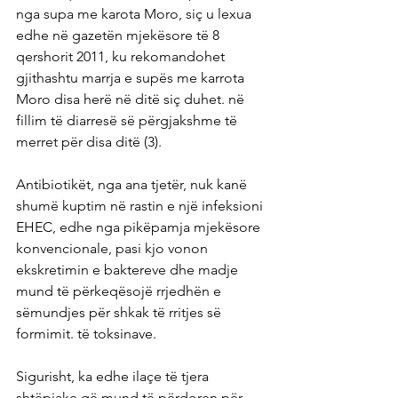
nga supa me karota Moro, siç u lexua 
edhe në gazetën mjekësore të 8 
qershorit 2011, ku rekomandohet 
gjithashtu marrja e supës me karrota 
Moro disa herë në ditë siç duhet. në 
fillim të diarresë së përgjakshme të 
merret për disa ditë (3).
Antibiotikët, nga ana tjetër, nuk kanë 
shumë kuptim në rastin e një infeksioni 
EHEC, edhe nga pikëpamja mjekësore 
konvencionale, pasi kjo vonon 
ekskretimin e baktereve dhe madje 
mund të përkeqësojë rrjedhën e 
sëmundjes për shkak të rritjes së 
formimit. të toksinave.
Sigurisht, ka edhe ilaçe të tjera 
shtëpiake që mund të përdoren për 