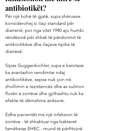
antibiotikët?
Për një kohë të gjatë, supa shëruese 
konsiderohej si ilaçi standard për 
diarrenë, por nga vitet 1940 ajo humbi 
rëndësinë për shkak të përdorimit të 
antibiotikëve dhe ilaçeve tipike të 
diarresë.
Sipas Guggenbichler, supa e karotave 
ka avantazhin vendimtar ndaj 
antibiotikëve, sepse nuk çon në 
zhvillimin e rezistencës dhe as sulmon 
florën e zorrëve dhe gjithashtu nuk ka 
efekte të dëmshme anësore.
Edhe pacientët me një infeksion të 
zorrëve - të shkaktuar nga bakteret 
famëkeqe EHEC - mund të përfitojnë 