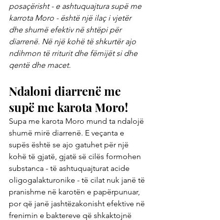
posaçërisht - e ashtuquajtura supë me 
karrota Moro - është një ilaç i vjetër 
dhe shumë efektiv në shtëpi për 
diarrenë. Në një kohë të shkurtër ajo 
ndihmon të rriturit dhe fëmijët si dhe 
qentë dhe macet.
Ndaloni diarrenë me 
supë me karota Moro!
Supa me karota Moro mund ta ndalojë 
shumë mirë diarrenë. E veçanta e 
supës është se ajo gatuhet për një 
kohë të gjatë, gjatë së cilës formohen 
substanca - të ashtuquajturat acide 
oligogalakturonike - të cilat nuk janë të 
pranishme në karotën e papërpunuar, 
por që janë jashtëzakonisht efektive në 
frenimin e baktereve që shkaktojnë 