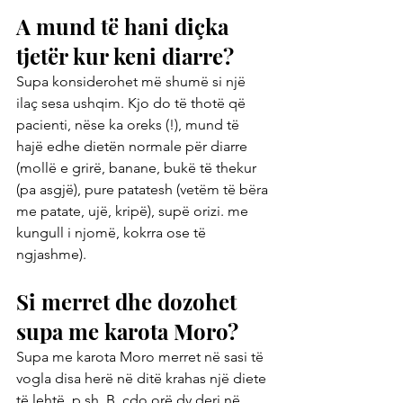
A mund të hani diçka 
tjetër kur keni diarre?
Supa konsiderohet më shumë si një 
ilaç sesa ushqim. Kjo do të thotë që 
pacienti, nëse ka oreks (!), mund të 
hajë edhe dietën normale për diarre 
(mollë e grirë, banane, bukë të thekur 
(pa asgjë), pure patatesh (vetëm të bëra 
me patate, ujë, kripë), supë orizi. me 
kungull i njomë, kokrra ose të 
ngjashme).
Si merret dhe dozohet 
supa me karota Moro?
Supa me karota Moro merret në sasi të 
vogla disa herë në ditë krahas një diete 
të lehtë, p.sh. B. çdo orë dy deri në 