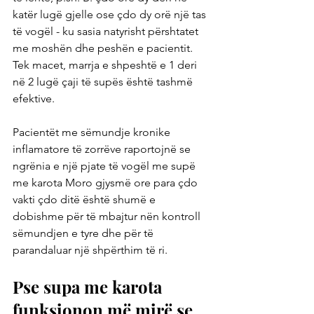
katër lugë gjelle ose çdo dy orë një tas 
të vogël - ku sasia natyrisht përshtatet 
me moshën dhe peshën e pacientit. 
Tek macet, marrja e shpeshtë e 1 deri 
në 2 lugë çaji të supës është tashmë 
efektive.
Pacientët me sëmundje kronike 
inflamatore të zorrëve raportojnë se 
ngrënia e një pjate të vogël me supë 
me karota Moro gjysmë ore para çdo 
vakti çdo ditë është shumë e 
dobishme për të mbajtur nën kontroll 
sëmundjen e tyre dhe për të 
parandaluar një shpërthim të ri.
Pse supa me karota 
funksionon më mirë se 