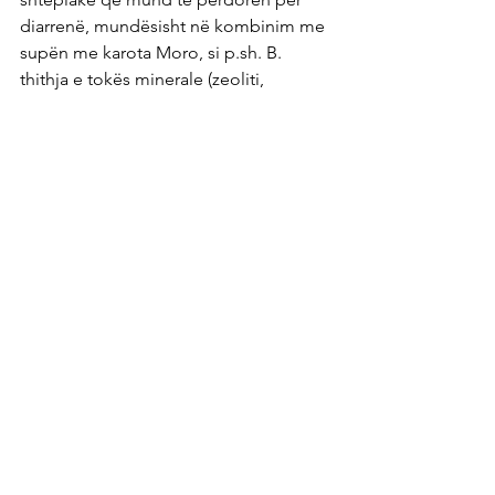
diarrenë, mundësisht në kombinim me 
supën me karota Moro, si p.sh. B. 
thithja e tokës minerale (zeoliti, 
bentoniti ose toka shëruese), karboni 
aktiv, boronicat e thara (ziejini 2 lugë 
gjelle në 250 ml ujë për rreth 10 minuta) 
etj. Gjithashtu shmangni ushqimet që 
mund të rrisin diarrenë ose të irritojnë 
zorrët.
Burimet e artikullit:
Morosche Karottensuppe stoppt 
den Durchfall (zentrum-der-
gesundheit.de)
- Zentrum der 
Gesundheit
(1) Guggenbichler JP, Adherence 
of enterobacteria in infantile 
diarrhea and its prevention, 