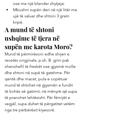
ose me një blender zhytjeje.
Mbushni supën deri në një litër me 
ujë të valuar dhe shtoni 3 gram 
kripë.
A mund të shtoni 
ushqime të tjera në 
supën me karota Moro?
Mund të përmirësoni edhe shijen e 
recetës origjinale, p.sh. B. grini pak 
xhenxhefil të freskët ose gjysmë molle 
dhe shtoni në supë të gatshme. Për 
qentë dhe macet, pula e copëtuar 
mund të shtohet në gjysmën e fundit 
të kohës së gatimit, në mënyrë që supa 
të pranohet lehtësisht. Për fëmijët e 
vegjël, supa duhet të përgatitet vetëm 
nga tre përbërësit kryesorë.