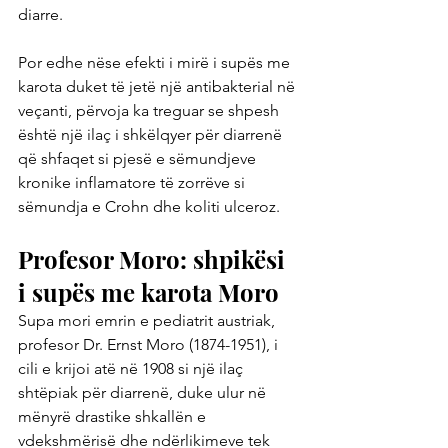
diarre.
Por edhe nëse efekti i mirë i supës me 
karota duket të jetë një antibakterial në 
veçanti, përvoja ka treguar se shpesh 
është një ilaç i shkëlqyer për diarrenë 
që shfaqet si pjesë e sëmundjeve 
kronike inflamatore të zorrëve si 
sëmundja e Crohn dhe koliti ulceroz.
Profesor Moro: shpikësi 
i supës me karota Moro
Supa mori emrin e pediatrit austriak, 
profesor Dr. Ernst Moro (1874-1951), i 
cili e krijoi atë në 1908 si një ilaç 
shtëpiak për diarrenë, duke ulur në 
mënyrë drastike shkallën e 
vdekshmërisë dhe ndërlikimeve tek 