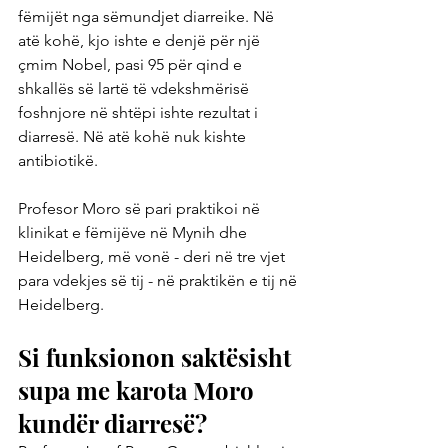
fëmijët nga sëmundjet diarreike. Në 
atë kohë, kjo ishte e denjë për një 
çmim Nobel, pasi 95 për qind e 
shkallës së lartë të vdekshmërisë 
foshnjore në shtëpi ishte rezultat i 
diarresë. Në atë kohë nuk kishte 
antibiotikë.
Profesor Moro së pari praktikoi në 
klinikat e fëmijëve në Mynih dhe 
Heidelberg, më vonë - deri në tre vjet 
para vdekjes së tij - në praktikën e tij në 
Heidelberg.
Si funksionon saktësisht 
supa me karota Moro 
kundër diarresë?