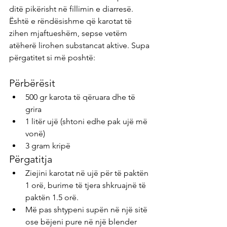
ditë pikërisht në fillimin e diarresë. 
Është e rëndësishme që karotat të 
zihen mjaftueshëm, sepse vetëm 
atëherë lirohen substancat aktive. Supa 
përgatitet si më poshtë:
Përbërësit
500 gr karota të qëruara dhe të 
grira
1 litër ujë (shtoni edhe pak ujë më 
vonë)
3 gram kripë
Përgatitja
Ziejini karotat në ujë për të paktën 
1 orë, burime të tjera shkruajnë të 
paktën 1.5 orë.
Më pas shtypeni supën në një sitë 
ose bëjeni pure në një blender 