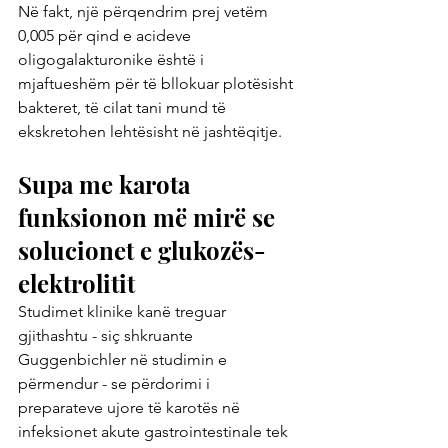
Në fakt, një përqendrim prej vetëm 
0,005 për qind e acideve 
oligogalakturonike është i 
mjaftueshëm për të bllokuar plotësisht 
bakteret, të cilat tani mund të 
ekskretohen lehtësisht në jashtëqitje.
Supa me karota 
funksionon më mirë se 
solucionet e glukozës-
elektrolitit
Studimet klinike kanë treguar 
gjithashtu - siç shkruante 
Guggenbichler në studimin e 
përmendur - se përdorimi i 
preparateve ujore të karotës në 
infeksionet akute gastrointestinale tek 