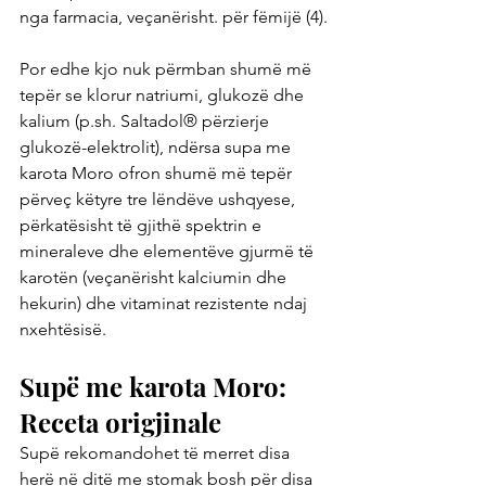
nga farmacia, veçanërisht. për fëmijë (4).
Por edhe kjo nuk përmban shumë më 
tepër se klorur natriumi, glukozë dhe 
kalium (p.sh. Saltadol® përzierje 
glukozë-elektrolit), ndërsa supa me 
karota Moro ofron shumë më tepër 
përveç këtyre tre lëndëve ushqyese, 
përkatësisht të gjithë spektrin e 
mineraleve dhe elementëve gjurmë të 
karotën (veçanërisht kalciumin dhe 
hekurin) dhe vitaminat rezistente ndaj 
nxehtësisë.
Supë me karota Moro: 
Receta origjinale
Supë rekomandohet të merret disa 
herë në ditë me stomak bosh për disa 