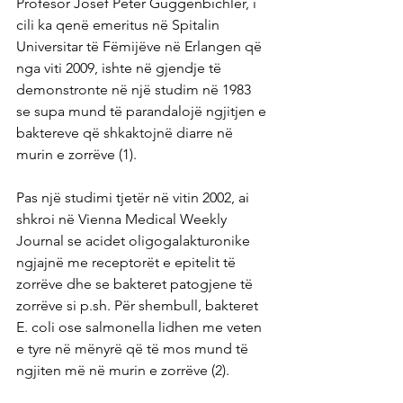
Profesor Josef Peter Guggenbichler, i 
cili ka qenë emeritus në Spitalin 
Universitar të Fëmijëve në Erlangen që 
nga viti 2009, ishte në gjendje të 
demonstronte në një studim në 1983 
se supa mund të parandalojë ngjitjen e 
baktereve që shkaktojnë diarre në 
murin e zorrëve (1).
Pas një studimi tjetër në vitin 2002, ai 
shkroi në Vienna Medical Weekly 
Journal se acidet oligogalakturonike 
ngjajnë me receptorët e epitelit të 
zorrëve dhe se bakteret patogjene të 
zorrëve si p.sh. Për shembull, bakteret 
E. coli ose salmonella lidhen me veten 
e tyre në mënyrë që të mos mund të 
ngjiten më në murin e zorrëve (2).