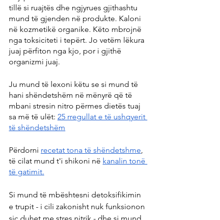
tillë si ruajtës dhe ngjyrues gjithashtu 
mund të gjenden në produkte. Kaloni 
në kozmetikë organike. Këto mbrojnë 
nga toksiciteti i tepërt. Jo vetëm lëkura 
juaj përfiton nga kjo, por i gjithë 
organizmi juaj.
Ju mund të lexoni këtu se si mund të 
hani shëndetshëm në mënyrë që të 
mbani stresin nitro përmes dietës tuaj 
sa më të ulët: 
25 rregullat e të ushqyerit 
të shëndetshëm
Përdorni 
recetat tona të shëndetshme
, 
të cilat mund t'i shikoni në 
kanalin tonë 
të gatimit.
Si mund të mbështesni detoksifikimin 
e trupit - i cili zakonisht nuk funksionon 
siç duhet me stres nitrik - dhe si mund 