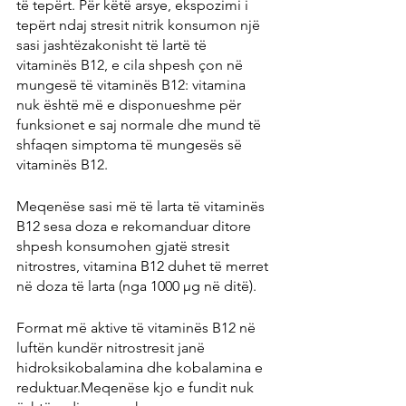
të tepërt. Për këtë arsye, ekspozimi i 
tepërt ndaj stresit nitrik konsumon një 
sasi jashtëzakonisht të lartë të 
vitaminës B12, e cila shpesh çon në 
mungesë të vitaminës B12: vitamina 
nuk është më e disponueshme për 
funksionet e saj normale dhe mund të 
shfaqen simptoma të mungesës së 
vitaminës B12.
Meqenëse sasi më të larta të vitaminës 
B12 sesa doza e rekomanduar ditore 
shpesh konsumohen gjatë stresit 
nitrostres, vitamina B12 duhet të merret 
në doza të larta (nga 1000 μg në ditë).
Format më aktive të vitaminës B12 në 
luftën kundër nitrostresit janë 
hidroksikobalamina dhe kobalamina e 
reduktuar.Meqenëse kjo e fundit nuk 