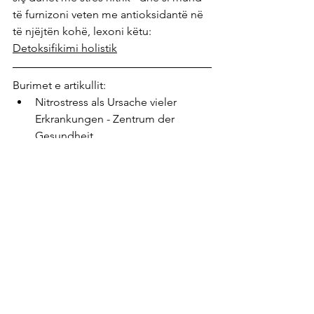
të furnizoni veten me antioksidantë në 
të njëjtën kohë, lexoni këtu: 
Detoksifikimi holistik
Burimet e artikullit:
Nitrostress als Ursache vieler 
Erkrankungen - Zentrum der 
Gesundheit
Beckman JS, Koppenol WH. 
"Nitric oxide, superoxide, and  
peroxynitrite: the good, the bad, 
and ugly." Am J Physiol. 1996 Nov,  
(Stickstoffoxid, Superoxid und 
Peroxynitrit: der Gute, der Böse 
und der  Hässliche)
Pall M. "Cobalamin Used in 
Chronic Fatigue Syndrome 
Therapy Is a  Nitric Oxide 