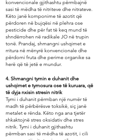
konvencionale gjithashtu përmbajnë 
sasi të mëdha të nitriteve dhe nitrateve. 
Këto janë komponime të azotit që 
përdoren në bujqësi në plehra ose 
pesticide dhe për fat të keq mund të 
shndërrohen në radikale JO në trupin 
tonë. Prandaj, shmangni ushqimet e 
rritura në mënyrë konvencionale dhe 
përdorni fruta dhe perime organike sa 
herë që të jetë e mundur.
4. Shmangni tymin e duhanit dhe 
ushqimet e tymosura ose të kuruara, që 
të dyja nxisin stresin nitrik
Tymi i duhanit përmban një numër të 
madh të përbërësve toksikë, siç janë 
metalet e rënda. Këto nga ana tjetër 
shkaktojnë stres oksidativ dhe stres 
nitrik. Tymi i duhanit gjithashtu 
përmban sasi të mëdha të azotit, i cili 