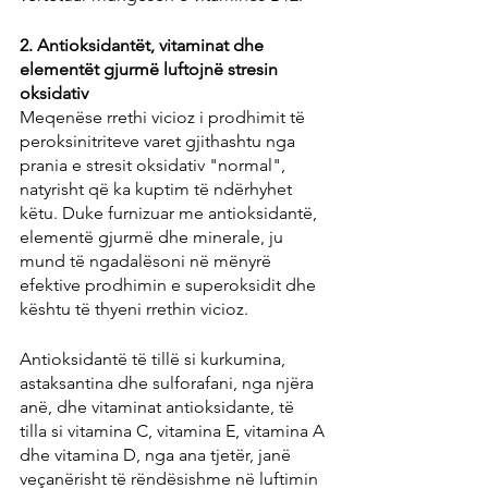
2. Antioksidantët, vitaminat dhe 
elementët gjurmë luftojnë stresin 
oksidativ
Meqenëse rrethi vicioz i prodhimit të 
peroksinitriteve varet gjithashtu nga 
prania e stresit oksidativ "normal", 
natyrisht që ka kuptim të ndërhyhet 
këtu. Duke furnizuar me antioksidantë, 
elementë gjurmë dhe minerale, ju 
mund të ngadalësoni në mënyrë 
efektive prodhimin e superoksidit dhe 
kështu të thyeni rrethin vicioz.
Antioksidantë të tillë si kurkumina, 
astaksantina dhe sulforafani, nga njëra 
anë, dhe vitaminat antioksidante, të 
tilla si vitamina C, vitamina E, vitamina A 
dhe vitamina D, nga ana tjetër, janë 
veçanërisht të rëndësishme në luftimin 