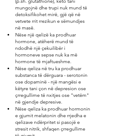
(p.sh. glutathione), këto tani 
mungojnë dhe trupi nuk mund të 
detoksifikohet mirë, gjë që në 
vetvete rrit rrezikun e sëmundjes 
në masë.
Nëse një qelizë ka prodhuar 
hormone, atëherë mund të 
ndodhë një çekuilibër i 
hormoneve sepse nuk ka më 
hormone të mjaftueshme.
Nëse qeliza në tru ka prodhuar 
substanca të dërguara - serotonin 
ose dopaminë - një mangësi e 
këtyre tani çon në depresion ose 
çrregullime të nxitjes ose "vetëm" 
në gjendje depresive.
Nëse qeliza ka prodhuar hormonin 
e gjumit melatonin dhe rrjedha e 
qelizave ndërpritet si pasojë e 
stresit nitrik, shfaqen çrregullime 
të gjumit.