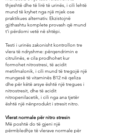
thjeshtë dhe të lirë të urinës, i cili lehtë 
mund të kryhet nga një mjek ose 
praktikues alternativ. Ekzistojnë 
gjithashtu komplete provash që mund 
t'i përdorni vetë në shtëpi.
Testi i urinës zakonisht kontrollon tre 
vlera të ndryshme: përqendrimin e 
citrulinës, e cila prodhohet kur 
formohet nitrostresi, të acidit 
metilmalonik, i cili mund të tregojë një 
mungesë të vitaminës B12 në qeliza 
dhe për këtë arsye është një tregues i 
nitrostresit, dhe të acidit 
nitropenilacetik, i cili nga ana tjetër 
është një nënprodukt i stresit nitro.
Vlerat normale për nitro stresin
Më poshtë do të gjeni një 
përmbledhje të vlerave normale për 