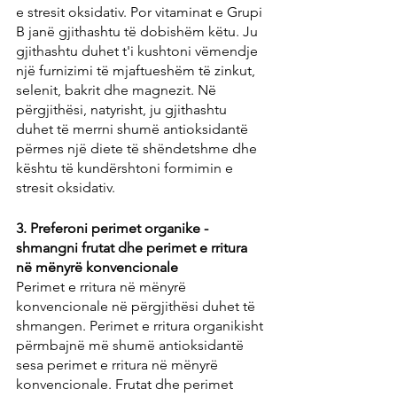
e stresit oksidativ. Por vitaminat e Grupi 
B janë gjithashtu të dobishëm këtu. Ju 
gjithashtu duhet t'i kushtoni vëmendje 
një furnizimi të mjaftueshëm të zinkut, 
selenit, bakrit dhe magnezit. Në 
përgjithësi, natyrisht, ju gjithashtu 
duhet të merrni shumë antioksidantë 
përmes një diete të shëndetshme dhe 
kështu të kundërshtoni formimin e 
stresit oksidativ.
3. Preferoni perimet organike - 
shmangni frutat dhe perimet e rritura 
në mënyrë konvencionale
Perimet e rritura në mënyrë 
konvencionale në përgjithësi duhet të 
shmangen. Perimet e rritura organikisht 
përmbajnë më shumë antioksidantë 
sesa perimet e rritura në mënyrë 
konvencionale. Frutat dhe perimet 