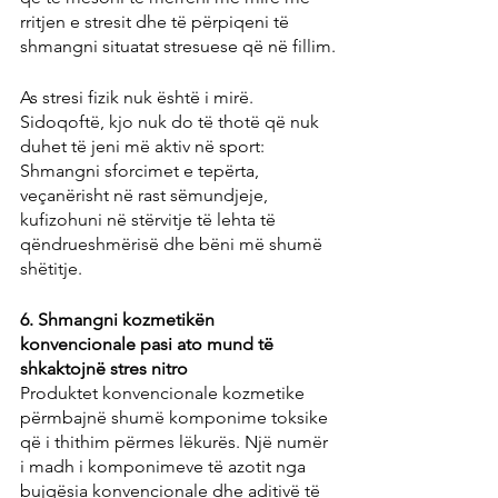
rritjen e stresit dhe të përpiqeni të 
shmangni situatat stresuese që në fillim.
As stresi fizik nuk është i mirë. 
Sidoqoftë, kjo nuk do të thotë që nuk 
duhet të jeni më aktiv në sport: 
Shmangni sforcimet e tepërta, 
veçanërisht në rast sëmundjeje, 
kufizohuni në stërvitje të lehta të 
qëndrueshmërisë dhe bëni më shumë 
shëtitje.
6. Shmangni kozmetikën 
konvencionale pasi ato mund të 
shkaktojnë stres nitro
Produktet konvencionale kozmetike 
përmbajnë shumë komponime toksike 
që i thithim përmes lëkurës. Një numër 
i madh i komponimeve të azotit nga 
bujqësia konvencionale dhe aditivë të 