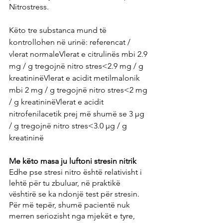
Nitrostress.
Këto tre substanca mund të 
kontrollohen në urinë: referencat / 
vlerat normaleVlerat e citrulinës mbi 2.9 
mg / g tregojnë nitro stres<2.9 mg / g 
kreatininëVlerat e acidit metilmalonik 
mbi 2 mg / g tregojnë nitro stres<2 mg 
/ g kreatininëVlerat e acidit 
nitrofenilacetik prej më shumë se 3 µg 
/ g tregojnë nitro stres<3.0 µg / g 
kreatininë
Me këto masa ju luftoni stresin nitrik
Edhe pse stresi nitro është relativisht i 
lehtë për tu zbuluar, në praktikë 
vështirë se ka ndonjë test për stresin. 
Për më tepër, shumë pacientë nuk 
merren seriozisht nga mjekët e tyre, 