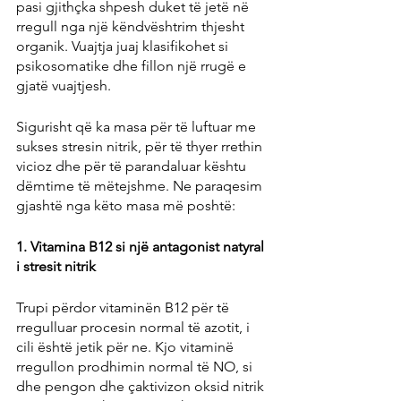
pasi gjithçka shpesh duket të jetë në 
rregull nga një këndvështrim thjesht 
organik. Vuajtja juaj klasifikohet si 
psikosomatike dhe fillon një rrugë e 
gjatë vuajtjesh.
Sigurisht që ka masa për të luftuar me 
sukses stresin nitrik, për të thyer rrethin 
vicioz dhe për të parandaluar kështu 
dëmtime të mëtejshme. Ne paraqesim 
gjashtë nga këto masa më poshtë:
1. Vitamina B12 si një antagonist natyral 
i stresit nitrik
Trupi përdor vitaminën B12 për të 
rregulluar procesin normal të azotit, i 
cili është jetik për ne. Kjo vitaminë 
rregullon prodhimin normal të NO, si 
dhe pengon dhe çaktivizon oksid nitrik 