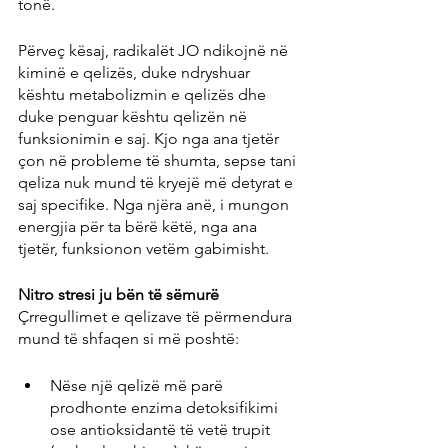
tonë.
Përveç kësaj, radikalët JO ndikojnë në 
kiminë e qelizës, duke ndryshuar 
kështu metabolizmin e qelizës dhe 
duke penguar kështu qelizën në 
funksionimin e saj. Kjo nga ana tjetër 
çon në probleme të shumta, sepse tani 
qeliza nuk mund të kryejë më detyrat e 
saj specifike. Nga njëra anë, i mungon 
energjia për ta bërë këtë, nga ana 
tjetër, funksionon vetëm gabimisht.
Nitro stresi ju bën të sëmurë
Çrregullimet e qelizave të përmendura 
mund të shfaqen si më poshtë:
Nëse një qelizë më parë 
prodhonte enzima detoksifikimi 
ose antioksidantë të vetë trupit 