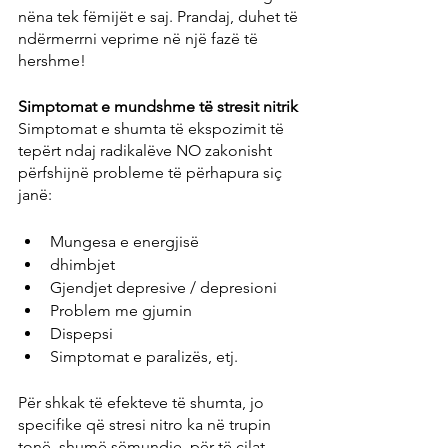
nëna tek fëmijët e saj. Prandaj, duhet të 
ndërmerrni veprime në një fazë të 
hershme!
Simptomat e mundshme të stresit nitrik
Simptomat e shumta të ekspozimit të 
tepërt ndaj radikalëve NO zakonisht 
përfshijnë probleme të përhapura siç 
janë:
Mungesa e energjisë
dhimbjet
Gjendjet depresive / depresioni
Problem me gjumin
Dispepsi
Simptomat e paralizës, etj.
Për shkak të efekteve të shumta, jo 
specifike që stresi nitro ka në trupin 
tonë, shumë sëmundje, për të cilat 