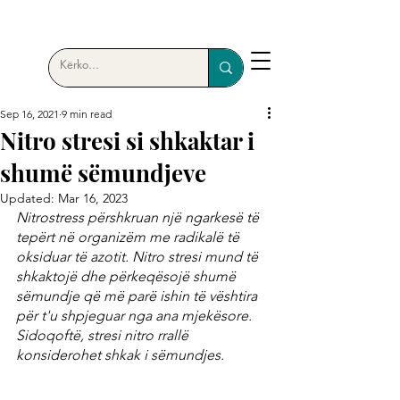
Sep 16, 2021
9 min read
Nitro stresi si shkaktar i
shumë sëmundjeve
Updated:
Mar 16, 2023
Nitrostress përshkruan një ngarkesë të 
tepërt në organizëm me radikalë të 
oksiduar të azotit. Nitro stresi mund të 
shkaktojë dhe përkeqësojë shumë 
sëmundje që më parë ishin të vështira 
për t'u shpjeguar nga ana mjekësore. 
Sidoqoftë, stresi nitro rrallë 
konsiderohet shkak i sëmundjes.