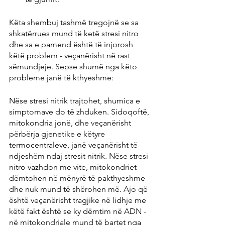
Këta shembuj tashmë tregojnë se sa 
shkatërrues mund të ketë stresi nitro 
dhe sa e pamend është të injorosh 
këtë problem - veçanërisht në rast 
sëmundjeje. Sepse shumë nga këto 
probleme janë të kthyeshme:
Nëse stresi nitrik trajtohet, shumica e 
simptomave do të zhduken. Sidoqoftë, 
mitokondria jonë, dhe veçanërisht 
përbërja gjenetike e këtyre 
termocentraleve, janë veçanërisht të 
ndjeshëm ndaj stresit nitrik. Nëse stresi 
nitro vazhdon me vite, mitokondriet 
dëmtohen në mënyrë të pakthyeshme 
dhe nuk mund të shërohen më. Ajo që 
është veçanërisht tragjike në lidhje me 
këtë fakt është se ky dëmtim në ADN -
në mitokondriale mund të bartet nga 