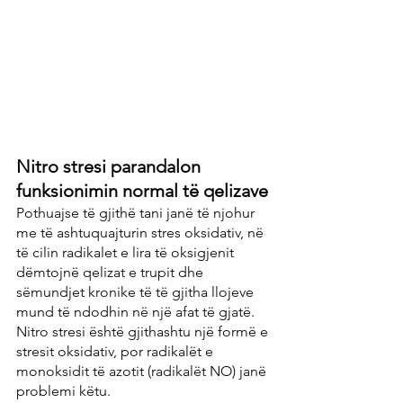
Nitro stresi parandalon 
funksionimin normal të qelizave
Pothuajse të gjithë tani janë të njohur 
me të ashtuquajturin stres oksidativ, në 
të cilin radikalet e lira të oksigjenit 
dëmtojnë qelizat e trupit dhe 
sëmundjet kronike të të gjitha llojeve 
mund të ndodhin në një afat të gjatë. 
Nitro stresi është gjithashtu një formë e 
stresit oksidativ, por radikalët e 
monoksidit të azotit (radikalët NO) janë 
problemi këtu.