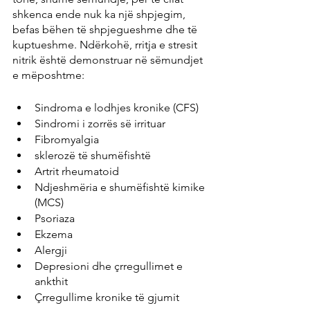
shkenca ende nuk ka një shpjegim, 
befas bëhen të shpjegueshme dhe të 
kuptueshme. Ndërkohë, rritja e stresit 
nitrik është demonstruar në sëmundjet 
e mëposhtme:
Sindroma e lodhjes kronike (CFS)
Sindromi i zorrës së irrituar
Fibromyalgia
sklerozë të shumëfishtë
Artrit rheumatoid
Ndjeshmëria e shumëfishtë kimike 
(MCS)
Psoriaza
Ekzema
Alergji
Depresioni dhe çrregullimet e 
ankthit
Çrregullime kronike të gjumit