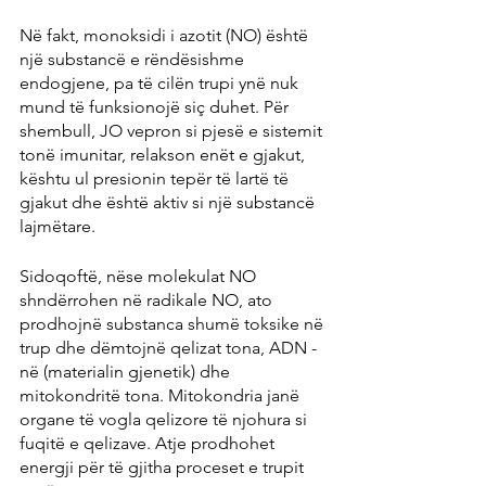
Në fakt, monoksidi i azotit (NO) është 
një substancë e rëndësishme 
endogjene, pa të cilën trupi ynë nuk 
mund të funksionojë siç duhet. Për 
shembull, JO vepron si pjesë e sistemit 
tonë imunitar, relakson enët e gjakut, 
kështu ul presionin tepër të lartë të 
gjakut dhe është aktiv si një substancë 
lajmëtare.
Sidoqoftë, nëse molekulat NO 
shndërrohen në radikale NO, ato 
prodhojnë substanca shumë toksike në 
trup dhe dëmtojnë qelizat tona, ADN -
në (materialin gjenetik) dhe 
mitokondritë tona. Mitokondria janë 
organe të vogla qelizore të njohura si 
fuqitë e qelizave. Atje prodhohet 
energji për të gjitha proceset e trupit 