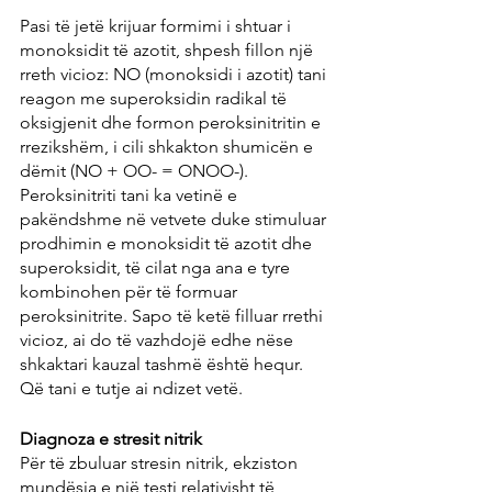
Pasi të jetë krijuar formimi i shtuar i 
monoksidit të azotit, shpesh fillon një 
rreth vicioz: NO (monoksidi i azotit) tani 
reagon me superoksidin radikal të 
oksigjenit dhe formon peroksinitritin e 
rrezikshëm, i cili shkakton shumicën e 
dëmit (NO + OO- = ONOO-). 
Peroksinitriti tani ka vetinë e 
pakëndshme në vetvete duke stimuluar 
prodhimin e monoksidit të azotit dhe 
superoksidit, të cilat nga ana e tyre 
kombinohen për të formuar 
peroksinitrite. Sapo të ketë filluar rrethi 
vicioz, ai do të vazhdojë edhe nëse 
shkaktari kauzal tashmë është hequr. 
Që tani e tutje ai ndizet vetë.
Diagnoza e stresit nitrik
Për të zbuluar stresin nitrik, ekziston 
mundësia e një testi relativisht të 