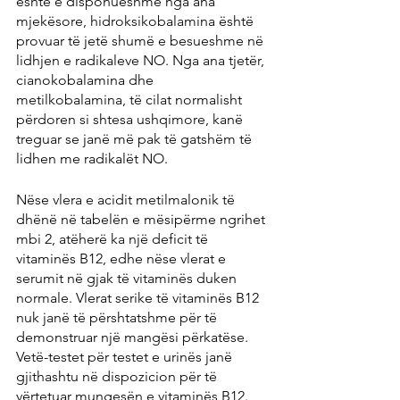
është e disponueshme nga ana 
mjekësore, hidroksikobalamina është 
provuar të jetë shumë e besueshme në 
lidhjen e radikaleve NO. Nga ana tjetër, 
cianokobalamina dhe 
metilkobalamina, të cilat normalisht 
përdoren si shtesa ushqimore, kanë 
treguar se janë më pak të gatshëm të 
lidhen me radikalët NO.
Nëse vlera e acidit metilmalonik të 
dhënë në tabelën e mësipërme ngrihet 
mbi 2, atëherë ka një deficit të 
vitaminës B12, edhe nëse vlerat e 
serumit në gjak të vitaminës duken 
normale. Vlerat serike të vitaminës B12 
nuk janë të përshtatshme për të 
demonstruar një mangësi përkatëse. 
Vetë-testet për testet e urinës janë 
gjithashtu në dispozicion për të 
vërtetuar mungesën e vitaminës B12.