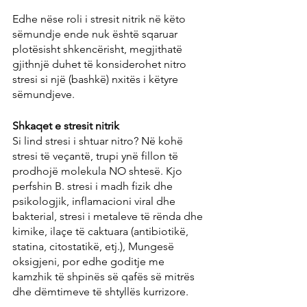
Edhe nëse roli i stresit nitrik në këto 
sëmundje ende nuk është sqaruar 
plotësisht shkencërisht, megjithatë 
gjithnjë duhet të konsiderohet nitro 
stresi si një (bashkë) nxitës i këtyre 
sëmundjeve.
Shkaqet e stresit nitrik
Si lind stresi i shtuar nitro? Në kohë 
stresi të veçantë, trupi ynë fillon të 
prodhojë molekula NO shtesë. Kjo 
perfshin B. stresi i madh fizik dhe 
psikologjik, inflamacioni viral dhe 
bakterial, stresi i metaleve të rënda dhe 
kimike, ilaçe të caktuara (antibiotikë, 
statina, citostatikë, etj.), Mungesë 
oksigjeni, por edhe goditje me 
kamzhik të shpinës së qafës së mitrës 
dhe dëmtimeve të shtyllës kurrizore.