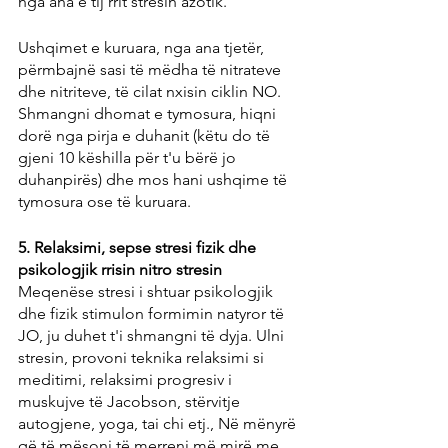
nga ana e tij rrit stresin azotik.
Ushqimet e kuruara, nga ana tjetër, 
përmbajnë sasi të mëdha të nitrateve 
dhe nitriteve, të cilat nxisin ciklin NO. 
Shmangni dhomat e tymosura, hiqni 
dorë nga pirja e duhanit (këtu do të 
gjeni 10 këshilla për t'u bërë jo 
duhanpirës) dhe mos hani ushqime të 
tymosura ose të kuruara.
5. Relaksimi, sepse stresi fizik dhe 
psikologjik rrisin nitro stresin
Meqenëse stresi i shtuar psikologjik 
dhe fizik stimulon formimin natyror të 
JO, ju duhet t'i shmangni të dyja. Ulni 
stresin, provoni teknika relaksimi si 
meditimi, relaksimi progresiv i 
muskujve të Jacobson, stërvitje 
autogjene, yoga, tai chi etj., Në mënyrë 
që të mësoni të merreni më mirë me 