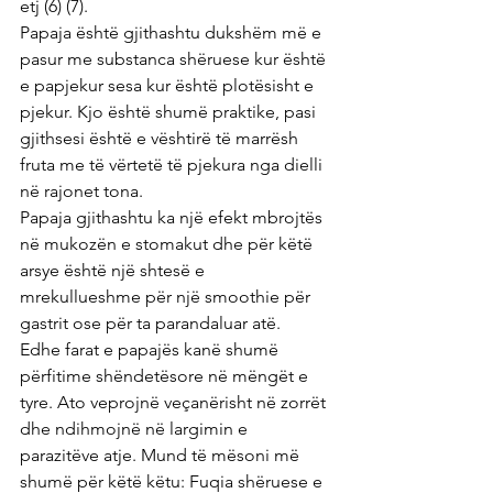
etj (6) (7).
Papaja është gjithashtu dukshëm më e 
pasur me substanca shëruese kur është 
e papjekur sesa kur është plotësisht e 
pjekur. Kjo është shumë praktike, pasi 
gjithsesi është e vështirë të marrësh 
fruta me të vërtetë të pjekura nga dielli 
në rajonet tona.
Papaja gjithashtu ka një efekt mbrojtës 
në mukozën e stomakut dhe për këtë 
arsye është një shtesë e 
mrekullueshme për një smoothie për 
gastrit ose për ta parandaluar atë.
Edhe farat e papajës kanë shumë 
përfitime shëndetësore në mëngët e 
tyre. Ato veprojnë veçanërisht në zorrët 
dhe ndihmojnë në largimin e 
parazitëve atje. Mund të mësoni më 
shumë për këtë këtu: Fuqia shëruese e 