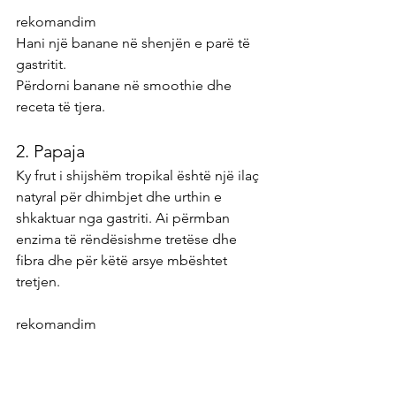
rekomandim
Hani një banane në shenjën e parë të 
gastritit.
Përdorni banane në smoothie dhe 
receta të tjera.
2. Papaja
Ky frut i shijshëm tropikal është një ilaç 
natyral për dhimbjet dhe urthin e 
shkaktuar nga gastriti. Ai përmban 
enzima të rëndësishme tretëse dhe 
fibra dhe për këtë arsye mbështet 
tretjen.
rekomandim
Hani 2 deri në 3 feta papaja çdo ditë.
Një gotë jogurt i thjeshtë me papaja të 
copëtuar është gjithashtu i dobishëm 