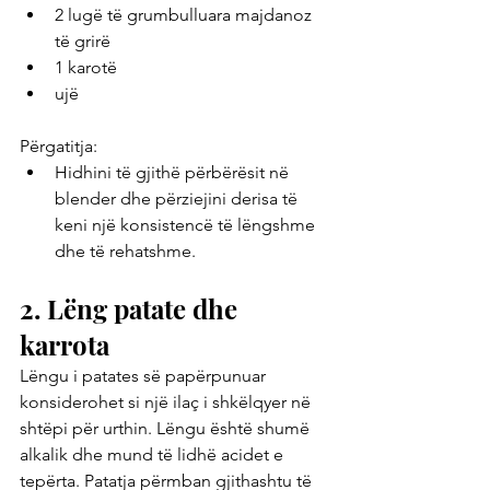
2 lugë të grumbulluara majdanoz 
të grirë
1 karotë
ujë
Përgatitja:
Hidhini të gjithë përbërësit në 
blender dhe përziejini derisa të 
keni një konsistencë të lëngshme 
dhe të rehatshme.
2. Lëng patate dhe 
karrota
Lëngu i patates së papërpunuar 
konsiderohet si një ilaç i shkëlqyer në 
shtëpi për urthin. Lëngu është shumë 
alkalik dhe mund të lidhë acidet e 
tepërta. Patatja përmban gjithashtu të 