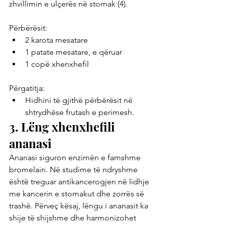
zhvillimin e ulçerës në stomak (4).
Përbërësit:
2 karota mesatare
1 patate mesatare, e qëruar
1 copë xhenxhefil
Përgatitja:
Hidhini të gjithë përbërësit në 
shtrydhëse frutash e perimesh.
3. Lëng xhenxhefili 
ananasi
Ananasi siguron enzimën e famshme 
bromelain. Në studime të ndryshme 
është treguar antikancerogjen në lidhje 
me kancerin e stomakut dhe zorrës së 
trashë. Përveç kësaj, lëngu i ananasit ka 
shije të shijshme dhe harmonizohet 