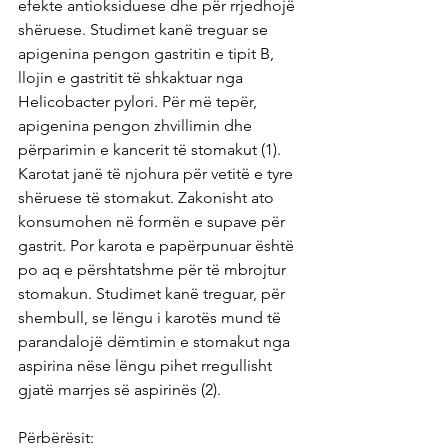
efekte antioksiduese dhe për rrjedhojë 
shëruese. Studimet kanë treguar se 
apigenina pengon gastritin e tipit B, 
llojin e gastritit të shkaktuar nga 
Helicobacter pylori. Për më tepër, 
apigenina pengon zhvillimin dhe 
përparimin e kancerit të stomakut (1).
Karotat janë të njohura për vetitë e tyre 
shëruese të stomakut. Zakonisht ato 
konsumohen në formën e supave për 
gastrit. Por karota e papërpunuar është 
po aq e përshtatshme për të mbrojtur 
stomakun. Studimet kanë treguar, për 
shembull, se lëngu i karotës mund të 
parandalojë dëmtimin e stomakut nga 
aspirina nëse lëngu pihet rregullisht 
gjatë marrjes së aspirinës (2).
Përbërësit: