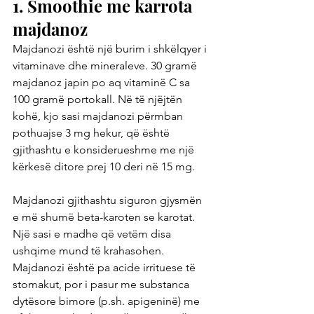
1. Smoothie me karrota 
majdanoz
Majdanozi është një burim i shkëlqyer i 
vitaminave dhe mineraleve. 30 gramë 
majdanoz japin po aq vitaminë C sa 
100 gramë portokall. Në të njëjtën 
kohë, kjo sasi majdanozi përmban 
pothuajse 3 mg hekur, që është 
gjithashtu e konsiderueshme me një 
kërkesë ditore prej 10 deri në 15 mg.
Majdanozi gjithashtu siguron gjysmën 
e më shumë beta-karoten se karotat. 
Një sasi e madhe që vetëm disa 
ushqime mund të krahasohen.
Majdanozi është pa acide irrituese të 
stomakut, por i pasur me substanca 
dytësore bimore (p.sh. apigeninë) me 