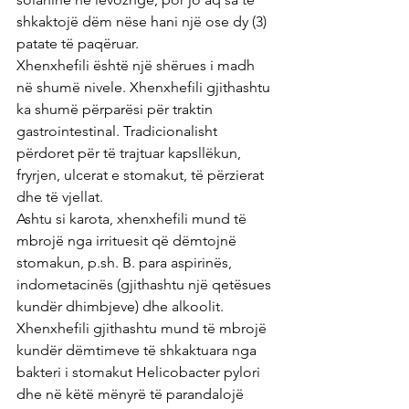
shkaktojë dëm nëse hani një ose dy (3) 
patate të paqëruar.
Xhenxhefili është një shërues i madh 
në shumë nivele. Xhenxhefili gjithashtu 
ka shumë përparësi për traktin 
gastrointestinal. Tradicionalisht 
përdoret për të trajtuar kapsllëkun, 
fryrjen, ulcerat e stomakut, të përzierat 
dhe të vjellat.
Ashtu si karota, xhenxhefili mund të 
mbrojë nga irrituesit që dëmtojnë 
stomakun, p.sh. B. para aspirinës, 
indometacinës (gjithashtu një qetësues 
kundër dhimbjeve) dhe alkoolit. 
Xhenxhefili gjithashtu mund të mbrojë 
kundër dëmtimeve të shkaktuara nga 
bakteri i stomakut Helicobacter pylori 
dhe në këtë mënyrë të parandalojë 