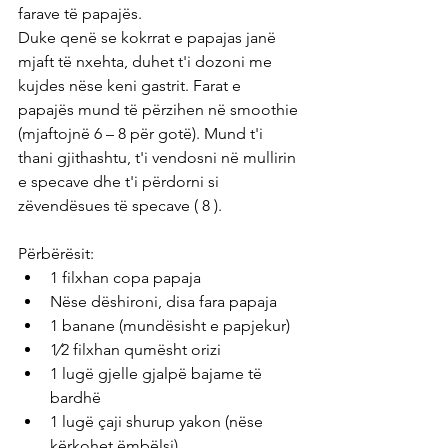
farave të papajës.
Duke qenë se kokrrat e papajas janë 
mjaft të nxehta, duhet t'i dozoni me 
kujdes nëse keni gastrit. Farat e 
papajës mund të përzihen në smoothie 
(mjaftojnë 6 – 8 për gotë). Mund t'i 
thani gjithashtu, t'i vendosni në mullirin 
e specave dhe t'i përdorni si 
zëvendësues të specave ( 8 ).
Përbërësit:
1 filxhan copa papaja
Nëse dëshironi, disa fara papaja
1 banane (mundësisht e papjekur)
1⁄2 filxhan qumësht orizi
1 lugë gjelle gjalpë bajame të 
bardhë
1 lugë çaji shurup yakon (nëse 
kërkohet ëmbëlsi)