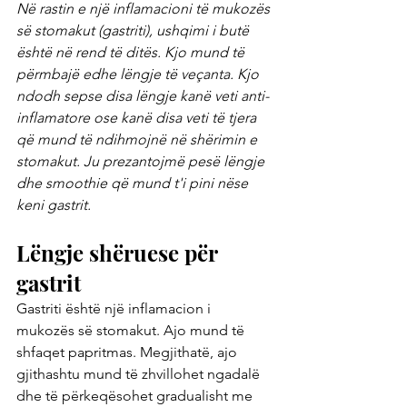
Në rastin e një inflamacioni të mukozës 
së stomakut (gastriti), ushqimi i butë 
është në rend të ditës. Kjo mund të 
përmbajë edhe lëngje të veçanta. Kjo 
ndodh sepse disa lëngje kanë veti anti-
inflamatore ose kanë disa veti të tjera 
që mund të ndihmojnë në shërimin e 
stomakut. Ju prezantojmë pesë lëngje 
dhe smoothie që mund t'i pini nëse 
keni gastrit.
Lëngje shëruese për 
gastrit
Gastriti është një inflamacion i 
mukozës së stomakut. Ajo mund të 
shfaqet papritmas. Megjithatë, ajo 
gjithashtu mund të zhvillohet ngadalë 
dhe të përkeqësohet gradualisht me 