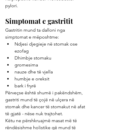
pylori.
Simptomat e gastritit
Gastritin mund ta dalloni nga 
simptomat e mëposhtme:
Ndjesi djegieje në stomak ose 
ezofag 
Dhimbje stomaku
gromesima
nauze dhe të vjella
humbje e oreksit
bark i fryrë
Përveçse është shumë i pakëndshëm, 
gastriti mund të çojë në ulçera në 
stomak dhe kancer të stomakut në afat 
të gjatë - nëse nuk trajtohet.
Këtu ne përshkruajmë masat më të 
rëndësishme holistike që mund të 