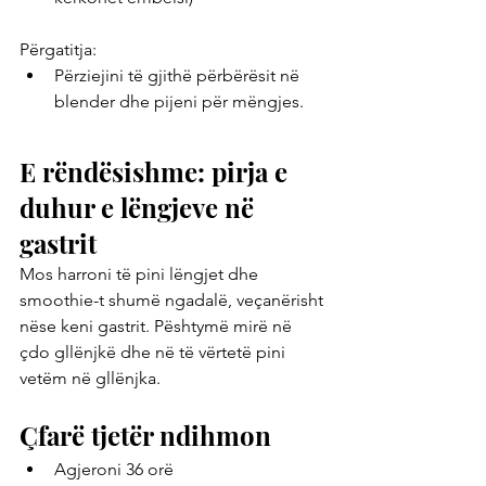
Përgatitja:
Përziejini të gjithë përbërësit në 
blender dhe pijeni për mëngjes.
E rëndësishme: pirja e 
duhur e lëngjeve në 
gastrit
Mos harroni të pini lëngjet dhe 
smoothie-t shumë ngadalë, veçanërisht 
nëse keni gastrit. Pështymë mirë në 
çdo gllënjkë dhe në të vërtetë pini 
vetëm në gllënjka.
Çfarë tjetër ndihmon
Agjeroni 36 orë