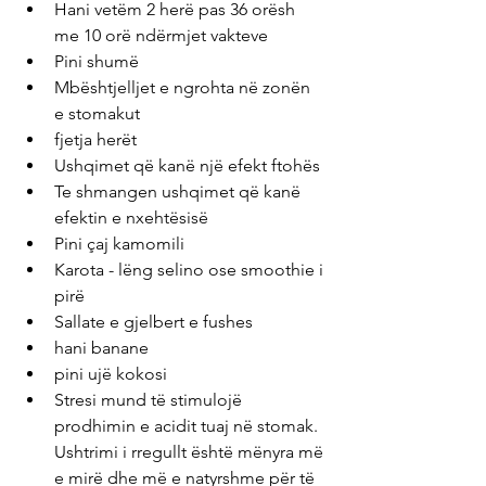
Hani vetëm 2 herë pas 36 orësh 
me 10 orë ndërmjet vakteve
Pini shumë
Mbështjelljet e ngrohta në zonën 
e stomakut
fjetja herët
Ushqimet që kanë një efekt ftohës 
Te shmangen ushqimet që kanë 
efektin e nxehtësisë 
Pini çaj kamomili
Karota - lëng selino ose smoothie i 
pirë
Sallate e gjelbert e fushes
hani banane
pini ujë kokosi
Stresi mund të stimulojë 
prodhimin e acidit tuaj në stomak. 
Ushtrimi i rregullt është mënyra më 
e mirë dhe më e natyrshme për të 