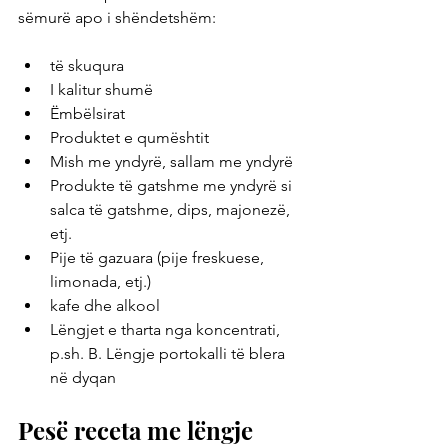
sëmurë apo i shëndetshëm:
të skuqura
I kalitur shumë
Ëmbëlsirat
Produktet e qumështit
Mish me yndyrë, sallam me yndyrë
Produkte të gatshme me yndyrë si 
salca të gatshme, dips, majonezë, 
etj. 
Pije të gazuara (pije freskuese, 
limonada, etj.)
kafe dhe alkool
Lëngjet e tharta nga koncentrati, 
p.sh. B. Lëngje portokalli të blera 
në dyqan
Pesë receta me lëngje 