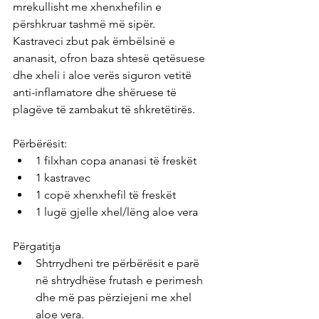
mrekullisht me xhenxhefilin e 
përshkruar tashmë më sipër.
Kastraveci zbut pak ëmbëlsinë e 
ananasit, ofron baza shtesë qetësuese 
dhe xheli i aloe verës siguron vetitë 
anti-inflamatore dhe shëruese të 
plagëve të zambakut të shkretëtirës.
Përbërësit:
1 filxhan copa ananasi të freskët
1 kastravec
1 copë xhenxhefil të freskët
1 lugë gjelle xhel/lëng aloe vera
Përgatitja
Shtrrydheni tre përbërësit e parë 
në shtrydhëse frutash e perimesh 
dhe më pas përziejeni me xhel 
aloe vera.