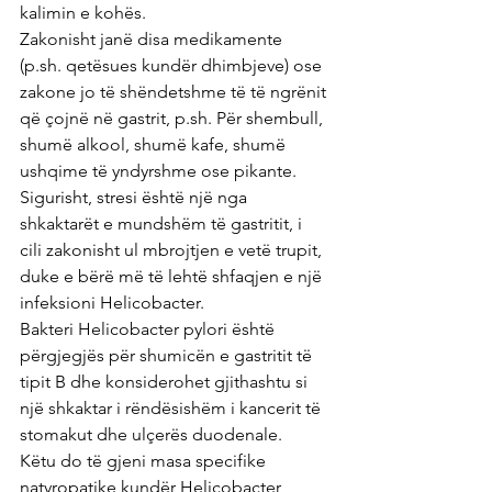
kalimin e kohës.
Zakonisht janë disa medikamente 
(p.sh. qetësues kundër dhimbjeve) ose 
zakone jo të shëndetshme të të ngrënit 
që çojnë në gastrit, p.sh. Për shembull, 
shumë alkool, shumë kafe, shumë 
ushqime të yndyrshme ose pikante.
Sigurisht, stresi është një nga 
shkaktarët e mundshëm të gastritit, i 
cili zakonisht ul mbrojtjen e vetë trupit, 
duke e bërë më të lehtë shfaqjen e një 
infeksioni Helicobacter.
Bakteri Helicobacter pylori është 
përgjegjës për shumicën e gastritit të 
tipit B dhe konsiderohet gjithashtu si 
një shkaktar i rëndësishëm i kancerit të 
stomakut dhe ulçerës duodenale.
Këtu do të gjeni masa specifike 
natyropatike kundër Helicobacter 