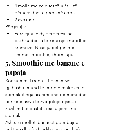
4 mollë me aciditet të ulët – të 
qëruara dhe të prera në copa
2 avokado
Përgatitja:
Përziejini të dy përbërësit së 
bashku derisa të keni një smoothie 
kremoze. Nëse ju pëlqen më 
shumë smoothie, shtoni ujë.
5. Smoothie me banane e 
papaja
Konsumimi i rregullt i bananeve 
gjithashtu mund të mbrojë mukozën e 
stomakut nga acarimi dhe dëmtimi dhe 
për këtë arsye të zvogëlojë gjasat e 
zhvillimit të gastritit ose ulçerës në 
stomak.
Ashtu si mollët, bananet përmbajnë 
pektinë dhe fosfatidilkolinë lecithin), 