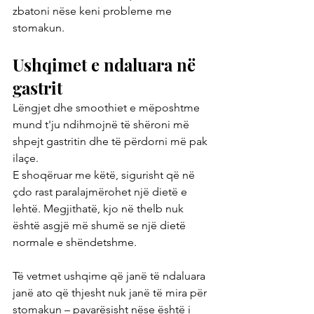
zbatoni nëse keni probleme me 
stomakun.
Ushqimet e ndaluara në 
gastrit
Lëngjet dhe smoothiet e mëposhtme 
mund t'ju ndihmojnë të shëroni më 
shpejt gastritin dhe të përdorni më pak 
ilaçe.
E shoqëruar me këtë, sigurisht që në 
çdo rast paralajmërohet një dietë e 
lehtë. Megjithatë, kjo në thelb nuk 
është asgjë më shumë se një dietë 
normale e shëndetshme.
Të vetmet ushqime që janë të ndaluara 
janë ato që thjesht nuk janë të mira për 
stomakun – pavarësisht nëse është i 