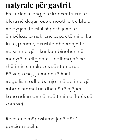
natyrale për gastrit
Pra, ndërsa lëngjet e koncentruara të 
blera në dyqan ose smoothie-t e blera 
në dyqan (të cilat shpesh janë të 
ëmbëlsuara) nuk janë aspak të mira, ka 
fruta, perime, barishte dhe rrënjë të 
ndryshme që – kur kombinohen në 
mënyrë inteligjente – ndihmojnë në 
shërimin e mukozës së stomakut. 
Përveç kësaj, ju mund të hani 
rregullisht edhe bamje, një perime që 
mbron stomakun dhe në të njëjtën 
kohë ndihmon në ndërtimin e florës së 
zorrëve).
Recetat e mëposhtme janë për 1 
porcion secila.