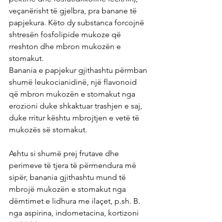
veçanërisht të gjelbra, pra banane të 
papjekura. Këto dy substanca forcojnë 
shtresën fosfolipide mukoze që 
rreshton dhe mbron mukozën e 
stomakut.
Banania e papjekur gjithashtu përmban 
shumë leukocianidinë, një flavonoid 
që mbron mukozën e stomakut nga 
erozioni duke shkaktuar trashjen e saj, 
duke rritur kështu mbrojtjen e vetë të 
mukozës së stomakut.
Ashtu si shumë prej frutave dhe 
perimeve të tjera të përmendura më 
sipër, banania gjithashtu mund të 
mbrojë mukozën e stomakut nga 
dëmtimet e lidhura me ilaçet, p.sh. B. 
nga aspirina, indometacina, kortizoni 