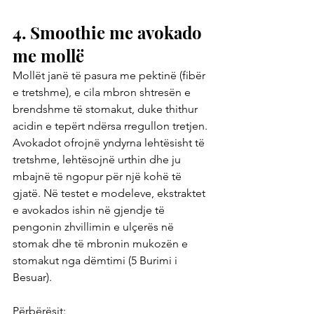
4. Smoothie me avokado 
me mollë
Mollët janë të pasura me pektinë (fibër 
e tretshme), e cila mbron shtresën e 
brendshme të stomakut, duke thithur 
acidin e tepërt ndërsa rregullon tretjen.
Avokadot ofrojnë yndyrna lehtësisht të 
tretshme, lehtësojnë urthin dhe ju 
mbajnë të ngopur për një kohë të 
gjatë. Në testet e modeleve, ekstraktet 
e avokados ishin në gjendje të 
pengonin zhvillimin e ulçerës në 
stomak dhe të mbronin mukozën e 
stomakut nga dëmtimi (5 Burimi i 
Besuar).
Përbërësit: