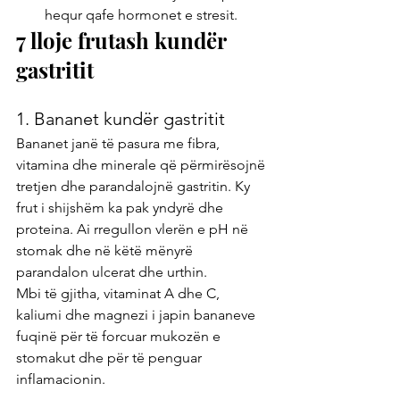
hequr qafe hormonet e stresit.
7 lloje frutash kundër 
gastritit
1. Bananet kundër gastritit
Bananet janë të pasura me fibra, 
vitamina dhe minerale që përmirësojnë 
tretjen dhe parandalojnë gastritin. Ky 
frut i shijshëm ka pak yndyrë dhe 
proteina. Ai rregullon vlerën e pH në 
stomak dhe në këtë mënyrë 
parandalon ulcerat dhe urthin.
Mbi të gjitha, vitaminat A dhe C, 
kaliumi dhe magnezi i japin bananeve 
fuqinë për të forcuar mukozën e 
stomakut dhe për të penguar 
inflamacionin.