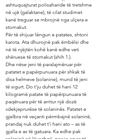
ashtuquajturat polisaharide të tretshme 
në ujë (galaktane), të cilat studimet 
kanë treguar se mbrojnë nga ulçera e 
stomakut.
Për të shijuar lëngun e patates, shtoni 
karota. Ata dhurojnë pak ëmbëlsi dhe 
në të njëjtën kohë kanë edhe veti 
shëruese të stomakut (shih 1.).
Dhe nëse jeni të paralajmëruar për 
patatet e papërpunuara për shkak të 
disa helmeve (solanine), mund të jeni 
të sigurt. Do t'ju duhet të hani 12 
kilogramë patate të papërpunuara të 
paqëruara për të arritur një dozë 
vdekjeprurëse të solaninës. Patatet e 
gjelbra në veçanti përmbajnë solaninë, 
prandaj nuk duhet t'i hani ato – as të 
gjalla e as të gatuara. Ka edhe pak 
solaninë në lëvozhgë, por jo aq sa të 