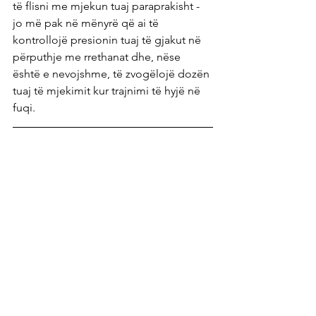
të flisni me mjekun tuaj paraprakisht - 
jo më pak në mënyrë që ai të 
kontrollojë presionin tuaj të gjakut në 
përputhje me rrethanat dhe, nëse 
është e nevojshme, të zvogëlojë dozën 
tuaj të mjekimit kur trajnimi të hyjë në 
fuqi.
Burimet e artikullit:
Blutdruck senken: 5 Min. 
Atemtraining pro Tag 
- Zentrum 
der Gesundheit
(1) Daniel H. Craighead, Douglas 
R. Seals et al., Time‐Efficient 
Inspiratory Muscle Strength 
Training Lowers Blood Pressure 
and Improves Endothelial 
Function, NO Bioavailability, and 
Oxidative Stress in Midlife/Older 