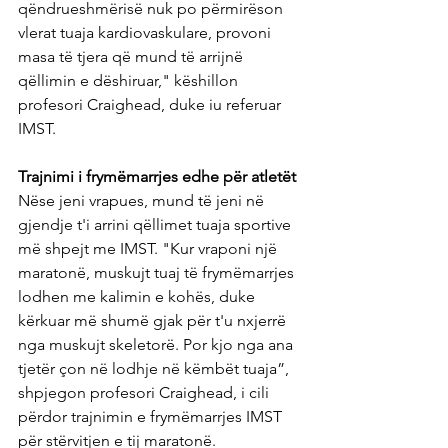
qëndrueshmërisë nuk po përmirëson 
vlerat tuaja kardiovaskulare, provoni 
masa të tjera që mund të arrijnë 
qëllimin e dëshiruar," këshillon 
profesori Craighead, duke iu referuar 
IMST.
Trajnimi i frymëmarrjes edhe për atletët
Nëse jeni vrapues, mund të jeni në 
gjendje t'i arrini qëllimet tuaja sportive 
më shpejt me IMST. "Kur vraponi një 
maratonë, muskujt tuaj të frymëmarrjes 
lodhen me kalimin e kohës, duke 
kërkuar më shumë gjak për t'u nxjerrë 
nga muskujt skeletorë. Por kjo nga ana 
tjetër çon në lodhje në këmbët tuaja”, 
shpjegon profesori Craighead, i cili 
përdor trajnimin e frymëmarrjes IMST 
për stërvitjen e tij maratonë. 