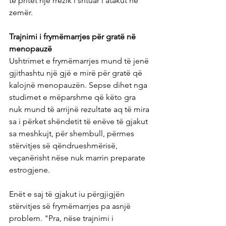
të pritet një rrezik i shtuar i atakut në 
zemër.
Trajnimi i frymëmarrjes për gratë në 
menopauzë
Ushtrimet e frymëmarrjes mund të jenë 
gjithashtu një gjë e mirë për gratë që 
kalojnë menopauzën. Sepse dihet nga 
studimet e mëparshme që këto gra 
nuk mund të arrijnë rezultate aq të mira 
sa i përket shëndetit të enëve të gjakut 
sa meshkujt, për shembull, përmes 
stërvitjes së qëndrueshmërisë, 
veçanërisht nëse nuk marrin preparate 
estrogjene.
Enët e saj të gjakut iu përgjigjën 
stërvitjes së frymëmarrjes pa asnjë 
problem. "Pra, nëse trajnimi i 