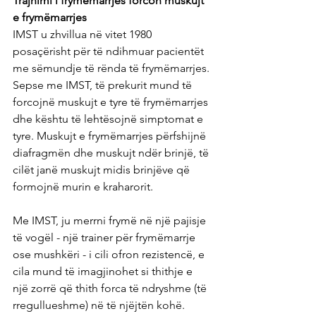
Trajnimi i frymëmarrjes forcon muskujt 
e frymëmarrjes
IMST u zhvillua në vitet 1980 
posaçërisht për të ndihmuar pacientët 
me sëmundje të rënda të frymëmarrjes. 
Sepse me IMST, të prekurit mund të 
forcojnë muskujt e tyre të frymëmarrjes 
dhe kështu të lehtësojnë simptomat e 
tyre. Muskujt e frymëmarrjes përfshijnë 
diafragmën dhe muskujt ndër brinjë, të 
cilët janë muskujt midis brinjëve që 
formojnë murin e kraharorit.
Me IMST, ju merrni frymë në një pajisje 
të vogël - një trainer për frymëmarrje 
ose mushkëri - i cili ofron rezistencë, e 
cila mund të imagjinohet si thithje e 
një zorrë që thith forca të ndryshme (të 
rregullueshme) në të njëjtën kohë.