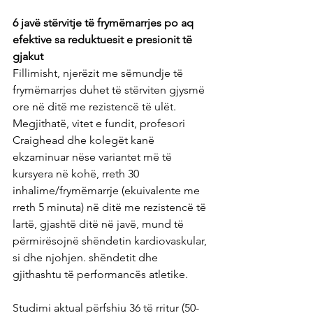
6 javë stërvitje të frymëmarrjes po aq 
efektive sa reduktuesit e presionit të 
gjakut
Fillimisht, njerëzit me sëmundje të 
frymëmarrjes duhet të stërviten gjysmë 
ore në ditë me rezistencë të ulët. 
Megjithatë, vitet e fundit, profesori 
Craighead dhe kolegët kanë 
ekzaminuar nëse variantet më të 
kursyera në kohë, rreth 30 
inhalime/frymëmarrje (ekuivalente me 
rreth 5 minuta) në ditë me rezistencë të 
lartë, gjashtë ditë në javë, mund të 
përmirësojnë shëndetin kardiovaskular, 
si dhe njohjen. shëndetit dhe 
gjithashtu të performancës atletike.
Studimi aktual përfshiu 36 të rritur (50-