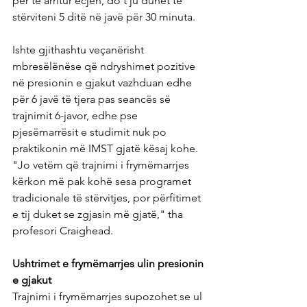
për të arritur ecjen, do t'ju duhet të 
stërviteni 5 ditë në javë për 30 minuta.
Ishte gjithashtu veçanërisht 
mbresëlënëse që ndryshimet pozitive 
në presionin e gjakut vazhduan edhe 
për 6 javë të tjera pas seancës së 
trajnimit 6-javor, edhe pse 
pjesëmarrësit e studimit nuk po 
praktikonin më IMST gjatë kësaj kohe. 
"Jo vetëm që trajnimi i frymëmarrjes 
kërkon më pak kohë sesa programet 
tradicionale të stërvitjes, por përfitimet 
e tij duket se zgjasin më gjatë," tha 
profesori Craighead.
Ushtrimet e frymëmarrjes ulin presionin 
e gjakut
Trajnimi i frymëmarrjes supozohet se ul 