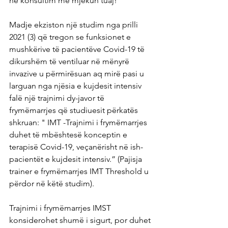
në konsultim me mjekun tuaj!
Madje ekziston një studim nga prilli 
2021 (3) që tregon se funksionet e 
mushkërive të pacientëve Covid-19 të 
dikurshëm të ventiluar në mënyrë 
invazive u përmirësuan aq mirë pasi u 
larguan nga njësia e kujdesit intensiv 
falë një trajnimi dy-javor të 
frymëmarrjes që studiuesit përkatës 
shkruan: " IMT -Trajnimi i frymëmarrjes 
duhet të mbështesë konceptin e 
terapisë Covid-19, veçanërisht në ish-
pacientët e kujdesit intensiv.” (Pajisja 
trainer e frymëmarrjes IMT Threshold u 
përdor në këtë studim).
Trajnimi i frymëmarrjes IMST 
konsiderohet shumë i sigurt, por duhet 