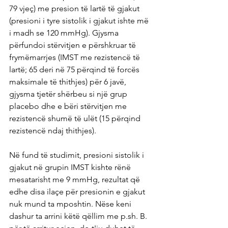
79 vjeç) me presion të lartë të gjakut 
(presioni i tyre sistolik i gjakut ishte më 
i madh se 120 mmHg). Gjysma 
përfundoi stërvitjen e përshkruar të 
frymëmarrjes (IMST me rezistencë të 
lartë; 65 deri në 75 përqind të forcës 
maksimale të thithjes) për 6 javë, 
gjysma tjetër shërbeu si një grup 
placebo dhe e bëri stërvitjen me 
rezistencë shumë të ulët (15 përqind 
rezistencë ndaj thithjes).
Në fund të studimit, presioni sistolik i 
gjakut në grupin IMST kishte rënë 
mesatarisht me 9 mmHg, rezultat që 
edhe disa ilaçe për presionin e gjakut 
nuk mund ta mposhtin. Nëse keni 
dashur ta arrini këtë qëllim me p.sh. B. 