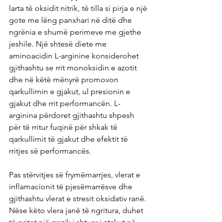
larta të oksidit nitrik, të tilla si pirja e një 
gote me lëng panxhari në ditë dhe 
ngrënia e shumë perimeve me gjethe 
jeshile. Një shtesë diete me 
aminoacidin L-arginine konsiderohet 
gjithashtu se rrit monoksidin e azotit 
dhe në këtë mënyrë promovon 
qarkullimin e gjakut, ul presionin e 
gjakut dhe rrit performancën. L-
arginina përdoret gjithashtu shpesh 
për të rritur fuqinë për shkak të 
qarkullimit të gjakut dhe efektit të 
rritjes së performancës.
Pas stërvitjes së frymëmarrjes, vlerat e 
inflamacionit të pjesëmarrësve dhe 
gjithashtu vlerat e stresit oksidativ ranë. 
Nëse këto vlera janë të ngritura, duhet 