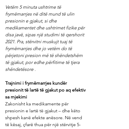
Vetëm 5 minuta ushtrime të 
frymëmarrjes në ditë mund të ulin 
presionin e gjakut, si dhe 
medikamentet dhe ushtrimet fizike për 
disa javë, sipas një studimi të qershorit 
2021. Pra, stërvitni muskujt tuaj të 
frymëmarrjes dhe jo vetëm do të 
përjetoni presion më të shëndetshëm 
të gjakut, por edhe përfitime të tjera 
shëndetësore .
Trajnimi i frymëmarrjes kundër 
presionit të lartë të gjakut po aq efektiv 
sa mjekimi
Zakonisht ka medikamente për 
presionin e lartë të gjakut – dhe këto 
shpesh kanë efekte anësore. Në vend 
të kësaj, çfarë thua për një stërvitje 5-