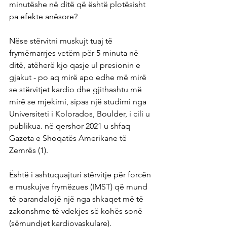
minutëshe në ditë që është plotësisht 
pa efekte anësore?
Nëse stërvitni muskujt tuaj të 
frymëmarrjes vetëm për 5 minuta në 
ditë, atëherë kjo qasje ul presionin e 
gjakut - po aq mirë apo edhe më mirë 
se stërvitjet kardio dhe gjithashtu më 
mirë se mjekimi, sipas një studimi nga 
Universiteti i Kolorados, Boulder, i cili u 
publikua. në qershor 2021 u shfaq 
Gazeta e Shoqatës Amerikane të 
Zemrës (1).
Është i ashtuquajturi stërvitje për forcën 
e muskujve frymëzues (IMST) që mund 
të parandalojë një nga shkaqet më të 
zakonshme të vdekjes së kohës sonë 
(sëmundjet kardiovaskulare).