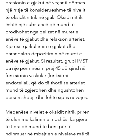
presionin e gjakut në veçanti përmes 
një rritje të konsiderueshme të nivelit 
të oksidit nitrik në gjak. Oksidi nitrik 
është një substancë që mund të 
prodhohet nga qelizat në muret e 
enëve të gjakut dhe relakson arteriet. 
Kjo nxit qarkullimin e gjakut dhe 
parandalon depozitimin në muret e 
enëve të gjakut. Si rezultat, grupi IMST 
pa një përmirësim prej 45 përqind në 
funksionin vaskular (funksioni 
endotelial), që do të thotë se arteriet 
mund të zgjerohen dhe ngushtohen 
përsëri shpejt dhe lehtë sipas nevojës.
Meqenëse nivelet e oksidit nitrik priren 
të ulen me kalimin e moshës, ka gjëra 
të tjera që mund të bëni për të 
ndihmuar në mbajtjen e niveleve më të 