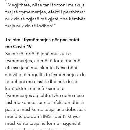
"Megjithatë, nëse tani forconi muskujt 
tuaj të frymëmarrjes, efekti i përshkruar 
nuk do të zgjasë më gjatë dhe këmbët 
tuaja nuk do të lodhen!"
Trajnim i frymëmarrjes për pacientët 
me Covid-19
Sa më të fortë të jenë muskujt e 
frymëmarrjes, aq më të forta dhe më 
efikase janë mushkëritë. Nëse bëni 
stërvitje të rregullta të frymëmarrjes, do 
të bëheni më elastik dhe nuk do të 
kontraktoni më infeksione të 
frymëmarrjes aq lehtë. Dhe edhe nëse 
tashmë keni pasur një infeksion dhe si 
pasojë mushkëritë tuaja janë dobësuar, 
mund të përdorni IMST për t'i kthyer 
mushkëritë tuaja në formë - sigurisht 