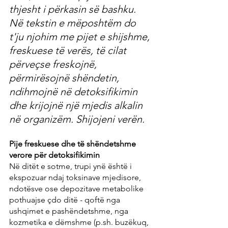
thjesht i përkasin së bashku. 
Në tekstin e mëposhtëm do 
t'ju njohim me pijet e shijshme, 
freskuese të verës, të cilat 
përveçse freskojnë, 
përmirësojnë shëndetin, 
ndihmojnë në detoksifikimin 
dhe krijojnë një mjedis alkalin 
në organizëm. Shijojeni verën.
Pije freskuese dhe të shëndetshme 
verore për detoksifikimin
Në ditët e sotme, trupi ynë është i 
ekspozuar ndaj toksinave mjedisore, 
ndotësve ose depozitave metabolike 
pothuajse çdo ditë - qoftë nga 
ushqimet e pashëndetshme, nga 
kozmetika e dëmshme (p.sh. buzëkuq, 