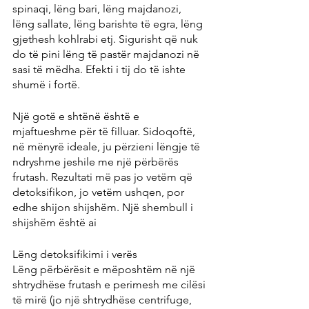
spinaqi, lëng bari, lëng majdanozi, 
lëng sallate, lëng barishte të egra, lëng 
gjethesh kohlrabi etj. Sigurisht që nuk 
do të pini lëng të pastër majdanozi në 
sasi të mëdha. Efekti i tij do të ishte 
shumë i fortë.
Një gotë e shtënë është e 
mjaftueshme për të filluar. Sidoqoftë, 
në mënyrë ideale, ju përzieni lëngje të 
ndryshme jeshile me një përbërës 
frutash. Rezultati më pas jo vetëm që 
detoksifikon, jo vetëm ushqen, por 
edhe shijon shijshëm. Një shembull i 
shijshëm është ai
Lëng detoksifikimi i verës
Lëng përbërësit e mëposhtëm në një 
shtrydhëse frutash e perimesh me cilësi 
të mirë (jo një shtrydhëse centrifuge, 