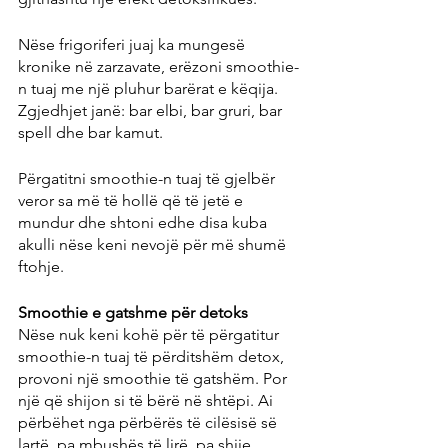
Nëse frigoriferi juaj ka mungesë 
kronike në zarzavate, erëzoni smoothie-
n tuaj me një pluhur barërat e këqija. 
Zgjedhjet janë: bar elbi, bar gruri, bar 
spell dhe bar kamut.
Përgatitni smoothie-n tuaj të gjelbër 
veror sa më të hollë që të jetë e 
mundur dhe shtoni edhe disa kuba 
akulli nëse keni nevojë për më shumë 
ftohje.
Smoothie e gatshme për detoks
Nëse nuk keni kohë për të përgatitur 
smoothie-n tuaj të përditshëm detox, 
provoni një smoothie të gatshëm. Por 
një që shijon si të bërë në shtëpi. Ai 
përbëhet nga përbërës të cilësisë së 
lartë, pa mbushës të lirë, pa shije 