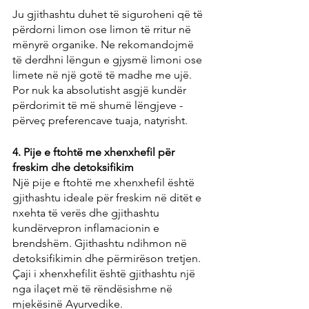
Ju gjithashtu duhet të siguroheni që të 
përdorni limon ose limon të rritur në 
mënyrë organike. Ne rekomandojmë 
të derdhni lëngun e gjysmë limoni ose 
limete në një gotë të madhe me ujë. 
Por nuk ka absolutisht asgjë kundër 
përdorimit të më shumë lëngjeve - 
përveç preferencave tuaja, natyrisht.
4. Pije e ftohtë me xhenxhefil për 
freskim dhe detoksifikim
Një pije e ftohtë me xhenxhefil është 
gjithashtu ideale për freskim në ditët e 
nxehta të verës dhe gjithashtu 
kundërvepron inflamacionin e 
brendshëm. Gjithashtu ndihmon në 
detoksifikimin dhe përmirëson tretjen. 
Çaji i xhenxhefilit është gjithashtu një 
nga ilaçet më të rëndësishme në 
mjekësinë Ayurvedike.