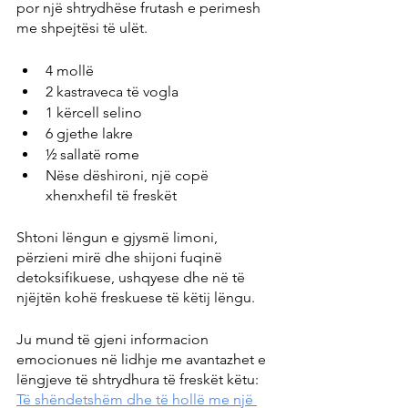
por një shtrydhëse frutash e perimesh 
me shpejtësi të ulët.
4 mollë
2 kastraveca të vogla
1 kërcell selino
6 gjethe lakre
½ sallatë rome
Nëse dëshironi, një copë 
xhenxhefil të freskët
Shtoni lëngun e gjysmë limoni, 
përzieni mirë dhe shijoni fuqinë 
detoksifikuese, ushqyese dhe në të 
njëjtën kohë freskuese të këtij lëngu.
Ju mund të gjeni informacion 
emocionues në lidhje me avantazhet e 
lëngjeve të shtrydhura të freskët këtu: 
Të shëndetshëm dhe të hollë me një 