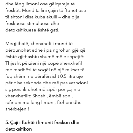
dhe lëng limoni ose gëlqereje të 
freskët. Mund ta lini çajin të ftohet ose 
të shtoni disa kuba akulli – dhe pija 
freskuese stimuluese dhe 
detoksifikuese është gati.
Megjithatë, xhenxhefili mund të 
përpunohet edhe i pa ngrohur, gjë që 
është gjithashtu shumë më e shpejtë: 
Thjesht përzieni një copë xhenxhefil 
me madhësi të vogël në një mikser të 
fuqishëm me përafërsisht 0,5 litra ujë 
për disa sekonda dhe më pas vazhdoni 
siç përshkruhet më sipër për çajin e 
xhenxhefilit: Shosh , ëmbëlsoni, 
rafinoni me lëng limoni, ftoheni dhe 
shërbejeni!
5. Çaji i ftohtë i limonit freskon dhe 
detoksifikon