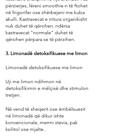
përzierjes, lëreni smoothie-n të ftohet 
në frigorifer ose shërbejeni me kuba 
akulli. Kastravecat e rritura organikisht 
nuk duhet të qërohen, ndërsa 
kastravecat "normale" duhet të 
qërohen përpara se të përzihen.
3. Limonadë detoksifikuese me limon
Limonadë detoksifikuese me limon
Uji me limon ndihmon në 
detoksifikimin e mëlçisë dhe stimulon 
tretjen.
Në vend të sheqerit ose ëmbëlsuesit 
në limonadë që dikur ishte 
konvencionale, merrni stevia, pak 
ksilitol ose mjalte..