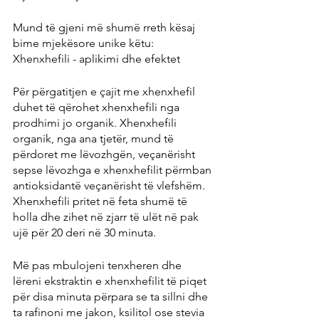
Mund të gjeni më shumë rreth kësaj 
bime mjekësore unike këtu: 
Xhenxhefili - aplikimi dhe efektet
Për përgatitjen e çajit me xhenxhefil 
duhet të qërohet xhenxhefili nga 
prodhimi jo organik. Xhenxhefili 
organik, nga ana tjetër, mund të 
përdoret me lëvozhgën, veçanërisht 
sepse lëvozhga e xhenxhefilit përmban 
antioksidantë veçanërisht të vlefshëm. 
Xhenxhefili pritet në feta shumë të 
holla dhe zihet në zjarr të ulët në pak 
ujë për 20 deri në 30 minuta.
Më pas mbulojeni tenxheren dhe 
lëreni ekstraktin e xhenxhefilit të piqet 
për disa minuta përpara se ta sillni dhe 
ta rafinoni me jakon, ksilitol ose stevia 