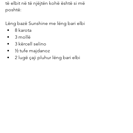
të elbit në të njëjtën kohë është si më 
poshtë:
Lëng bazë Sunshine me lëng bari elbi
8 karota
3 mollë
3 kërcell selino
½ tufe majdanoz
2 lugë çaji pluhur lëng bari elbi
Lëngni katër përbërësit e parë në një 
shtrydhëse frutash e perimesh me cilësi 
të lartë dhe më pas përzieni pluhurin e 
lëngut të barit të elbit në lëng.
Nëse dëshironi të ecni shpejt dhe të 
jeni akoma të gjelbër dhe të 
shëndetshëm, atëherë receta e 
mëposhtme është ideale për ata që 
janë me nxitim: