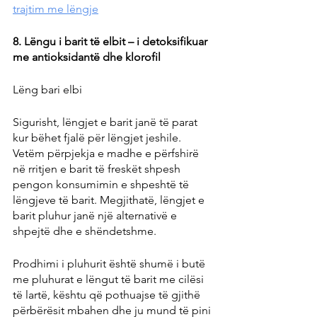
trajtim me lëngje
8. Lëngu i barit të elbit – i detoksifikuar 
me antioksidantë dhe klorofil
Lëng bari elbi
Sigurisht, lëngjet e barit janë të parat 
kur bëhet fjalë për lëngjet jeshile. 
Vetëm përpjekja e madhe e përfshirë 
në rritjen e barit të freskët shpesh 
pengon konsumimin e shpeshtë të 
lëngjeve të barit. Megjithatë, lëngjet e 
barit pluhur janë një alternativë e 
shpejtë dhe e shëndetshme.
Prodhimi i pluhurit është shumë i butë 
me pluhurat e lëngut të barit me cilësi 
të lartë, kështu që pothuajse të gjithë 
përbërësit mbahen dhe ju mund të pini 