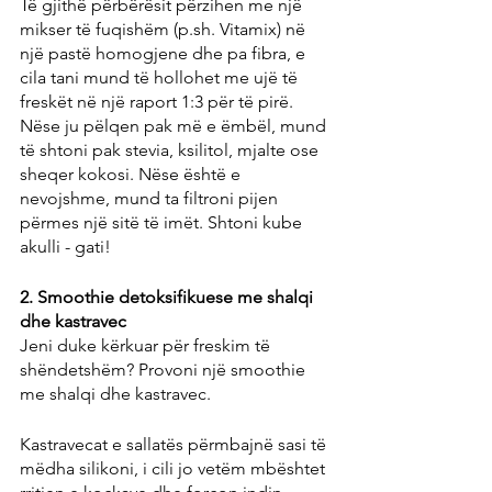
Të gjithë përbërësit përzihen me një 
mikser të fuqishëm (p.sh. Vitamix) në 
një pastë homogjene dhe pa fibra, e 
cila tani mund të hollohet me ujë të 
freskët në një raport 1:3 për të pirë. 
Nëse ju pëlqen pak më e ëmbël, mund 
të shtoni pak stevia, ksilitol, mjalte ose 
sheqer kokosi. Nëse është e 
nevojshme, mund ta filtroni pijen 
përmes një sitë të imët. Shtoni kube 
akulli - gati!
2. Smoothie detoksifikuese me shalqi 
dhe kastravec
Jeni duke kërkuar për freskim të 
shëndetshëm? Provoni një smoothie 
me shalqi dhe kastravec.
Kastravecat e sallatës përmbajnë sasi të 
mëdha silikoni, i cili jo vetëm mbështet 