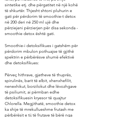
sintetike etj. dhe përgatitet në një kohë 
të shkurtër. Thjesht shtoni pluhurin e 
gati për përdorim të smoothie-t detox 
në 200 deri në 250 ml ujë dhe 
përziejeni përzierjen për disa sekonda - 
smoothie detox është gati.
Smoothie-i detoksifikues i gatshëm për 
përdorim mbulon pothuajse të gjithë 
spektrin e përbërësve shumë efektivë 
dhe detoksifikues:
Përveç hithrave, gjetheve të thuprës, 
spirulinës, barit të elbit, xhenxhefilit, 
nenexhikut, borzilokut dhe lëvozhgave 
të psiliumit, ai përmban edhe 
detoksifikuesin kryesor të quajtur 
Chlorella. Megjithatë, smoothie detox 
ka shije të mrekullueshme frutash me 
përbërësit e tij të frutave të bërë nga 