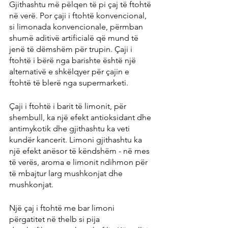
Gjithashtu më pëlqen të pi çaj të ftohtë 
në verë. Por çaji i ftohtë konvencional, 
si limonada konvencionale, përmban 
shumë aditivë artificialë që mund të 
jenë të dëmshëm për trupin. Çaji i 
ftohtë i bërë nga barishte është një 
alternativë e shkëlqyer për çajin e 
ftohtë të blerë nga supermarketi.
Çaji i ftohtë i barit të limonit, për 
shembull, ka një efekt antioksidant dhe 
antimykotik dhe gjithashtu ka veti 
kundër kancerit. Limoni gjithashtu ka 
një efekt anësor të këndshëm - në mes 
të verës, aroma e limonit ndihmon për 
të mbajtur larg mushkonjat dhe 
mushkonjat.
Një çaj i ftohtë me bar limoni 
përgatitet në thelb si pija 