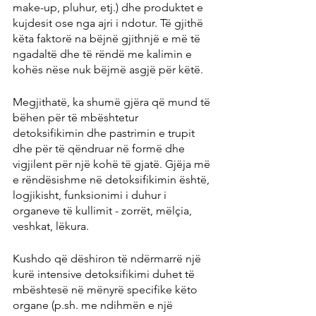
make-up, pluhur, etj.) dhe produktet e 
kujdesit ose nga ajri i ndotur. Të gjithë 
këta faktorë na bëjnë gjithnjë e më të 
ngadaltë dhe të rëndë me kalimin e 
kohës nëse nuk bëjmë asgjë për këtë.
Megjithatë, ka shumë gjëra që mund të 
bëhen për të mbështetur 
detoksifikimin dhe pastrimin e trupit 
dhe për të qëndruar në formë dhe 
vigjilent për një kohë të gjatë. Gjëja më 
e rëndësishme në detoksifikimin është, 
logjikisht, funksionimi i duhur i 
organeve të kullimit - zorrët, mëlçia, 
veshkat, lëkura.
Kushdo që dëshiron të ndërmarrë një 
kurë intensive detoksifikimi duhet të 
mbështesë në mënyrë specifike këto 
organe (p.sh. me ndihmën e një 