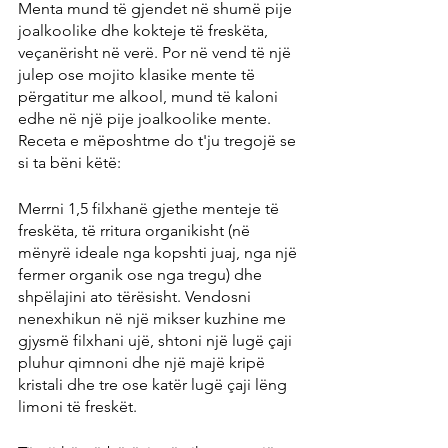
Menta mund të gjendet në shumë pije 
joalkoolike dhe kokteje të freskëta, 
veçanërisht në verë. Por në vend të një 
julep ose mojito klasike mente të 
përgatitur me alkool, mund të kaloni 
edhe në një pije joalkoolike mente. 
Receta e mëposhtme do t'ju tregojë se 
si ta bëni këtë:
Merrni 1,5 filxhanë gjethe menteje të 
freskëta, të rritura organikisht (në 
mënyrë ideale nga kopshti juaj, nga një 
fermer organik ose nga tregu) dhe 
shpëlajini ato tërësisht. Vendosni 
nenexhikun në një mikser kuzhine me 
gjysmë filxhani ujë, shtoni një lugë çaji 
pluhur qimnoni dhe një majë kripë 
kristali dhe tre ose katër lugë çaji lëng 
limoni të freskët.