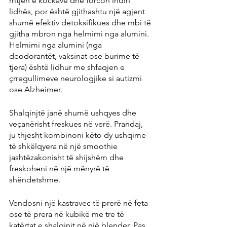
rritjen e kockave dhe forcon indin 
lidhës, por është gjithashtu një agjent 
shumë efektiv detoksifikues dhe mbi të 
gjitha mbron nga helmimi nga alumini. 
Helmimi nga alumini (nga 
deodorantët, vaksinat ose burime të 
tjera) është lidhur me shfaqjen e 
çrregullimeve neurologjike si autizmi 
ose Alzheimer.
Shalqinjtë janë shumë ushqyes dhe 
veçanërisht freskues në verë. Prandaj, 
ju thjesht kombinoni këto dy ushqime 
të shkëlqyera në një smoothie 
jashtëzakonisht të shijshëm dhe 
freskoheni në një mënyrë të 
shëndetshme.
Vendosni një kastravec të prerë në feta 
ose të prera në kubikë me tre të 
katërtat e shalqinit në një blender. Pas 