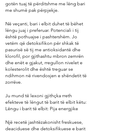
gotën tuaj të përditshme me lëng bari 
me shumë pak përpjekje.
Në veçanti, bari i elbit duhet të bëhet 
lëngu juaj i preferuar. Potenciali i tij 
është pothuajse i pashtershëm. Jo 
vetëm që detoksifikon për shkak të 
pasurisë së tij me antioksidantë dhe 
klorofil, por gjithashtu mbron zemrën 
dhe enët e gjakut, rregullon nivelet e 
kolesterolit dhe është treguar se 
ndihmon në rivendosjen e shëndetit të 
zorrëve.
Ju mund të lexoni gjithçka rreth 
efekteve të lëngut të barit të elbit këtu: 
Lëngu i barit të elbit: Pija energjike
Një recetë jashtëzakonisht freskuese, 
deaciduese dhe detoksifikuese e barit 