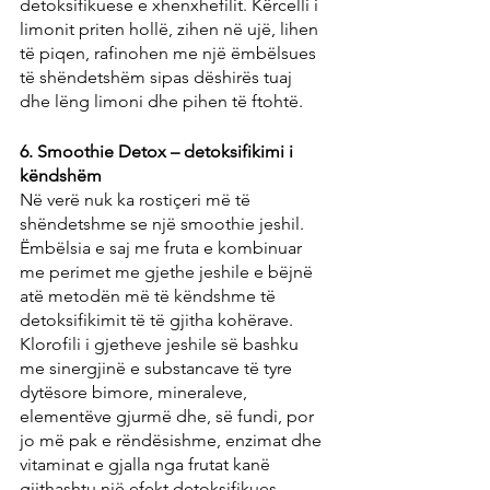
detoksifikuese e xhenxhefilit. Kërcelli i 
limonit priten hollë, zihen në ujë, lihen 
të piqen, rafinohen me një ëmbëlsues 
të shëndetshëm sipas dëshirës tuaj 
dhe lëng limoni dhe pihen të ftohtë.
6. Smoothie Detox – detoksifikimi i 
këndshëm
Në verë nuk ka rostiçeri më të 
shëndetshme se një smoothie jeshil. 
Ëmbëlsia e saj me fruta e kombinuar 
me perimet me gjethe jeshile e bëjnë 
atë metodën më të këndshme të 
detoksifikimit të të gjitha kohërave. 
Klorofili i gjetheve jeshile së bashku 
me sinergjinë e substancave të tyre 
dytësore bimore, mineraleve, 
elementëve gjurmë dhe, së fundi, por 
jo më pak e rëndësishme, enzimat dhe 
vitaminat e gjalla nga frutat kanë 
gjithashtu një efekt detoksifikues.