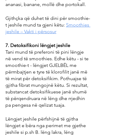
ananasi, banane, mollë dhe portokall.
Gjithçka që duhet të dini për smoothie-
t jeshile mund ta gjeni këtu: 
Smoothies 
jeshile – Vakti i përsosur
7. Detoksifikoni lëngjet jeshile
Tani mund të preferoni të pini lëngje 
në vend të smoothies. Edhe këtu - si te 
smoothie-t - lëngjet GJELBËL me 
përmbajtjen e tyre të klorofilit janë më 
të mirat për detoksifikim. Pothuajse të 
gjitha fibrat mungojnë këtu. Si rezultat, 
substancat detoksifikuese janë shumë 
të përqendruara në lëng dhe rrjedhin 
pa pengesa në qelizat tuaja.
Lëngjet jeshile përfshijnë të gjitha 
lëngjet e bëra nga perimet me gjethe 
jeshile si p.sh B. lëng lakra, lëng 