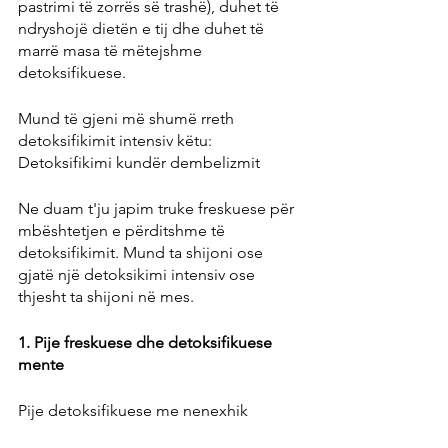
pastrimi të zorrës së trashë), duhet të 
ndryshojë dietën e tij dhe duhet të 
marrë masa të mëtejshme 
detoksifikuese.
Mund të gjeni më shumë rreth 
detoksifikimit intensiv këtu: 
Detoksifikimi kundër dembelizmit
Ne duam t'ju japim truke freskuese për 
mbështetjen e përditshme të 
detoksifikimit. Mund ta shijoni ose 
gjatë një detoksikimi intensiv ose 
thjesht ta shijoni në mes.
1. Pije freskuese dhe detoksifikuese 
mente
Pije detoksifikuese me nenexhik