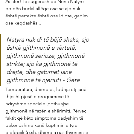
As afër! Të sugjerosh që Nëna Natyrë 
po bën budallallëqe ose se ajo nuk 
është perfekte është ose idiote, gabim 
ose keqdashës...
Natyra nuk di të bëjë shaka, ajo 
është gjithmonë e vërtetë, 
gjithmonë serioze, gjithmonë 
strikte; ajo ka gjithmonë të 
drejtë, dhe gabimet janë 
gjithmonë të njeriut! - Gëte
Temperatura, dhimbjet, lodhja etj janë 
thjesht pjesë e programeve të 
ndryshme speciale (pothuajse 
gjithmonë në fazën e shërimit). Përveç 
faktit që këto simptoma padyshim të 
pakëndshme kanë kuptimin e tyre 
biologjik (p.sh. dhimbja pas thyerjes së 