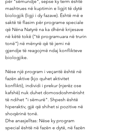
për "sëmundje", sepse ky term është 
mashtrues në kuptimin e ligjit të dytë 
biologjik (ligji i dy fazave). Është më e 
saktë të flasim për programe speciale 
që Nëna Natyrë na ka dhënë krijesave 
në këtë tokë ("të programuara në trurin 
tonë") në mënyrë që të jemi në 
gjendje të reagojmë ndaj konflikteve 
biologjike.
Nëse një program i veçantë është në 
fazën aktive (kjo quhet aktivitet 
konflikti), individi i prekur (njerëz ose 
kafshë) nuk duhet domosdoshmërisht 
të ndihet "i sëmurë". Shpesh është 
hiperaktiv, gjë që shihet si pozitive në 
shoqërinë tonë.
Dhe anasjelltas: Nëse ky program 
special është në fazën e dytë, në fazën 