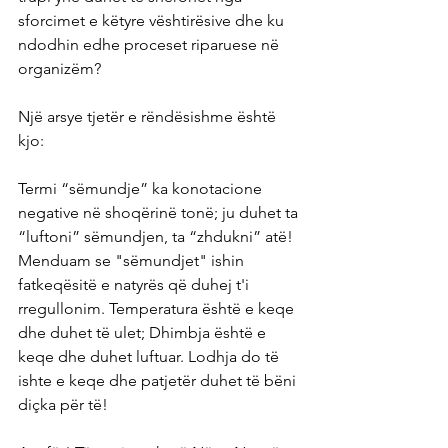
sforcimet e këtyre vështirësive dhe ku 
ndodhin edhe proceset riparuese në 
organizëm?
Një arsye tjetër e rëndësishme është 
kjo:
Termi “sëmundje” ka konotacione 
negative në shoqërinë tonë; ju duhet ta 
“luftoni” sëmundjen, ta “zhdukni” atë! 
Menduam se "sëmundjet" ishin 
fatkeqësitë e natyrës që duhej t'i 
rregullonim. Temperatura është e keqe 
dhe duhet të ulet; Dhimbja është e 
keqe dhe duhet luftuar. Lodhja do të 
ishte e keqe dhe patjetër duhet të bëni 
diçka për të!