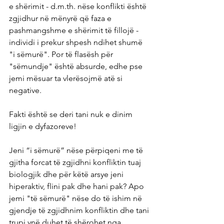
e shërimit - d.m.th. nëse konflikti është 
zgjidhur në mënyrë që faza e 
pashmangshme e shërimit të fillojë - 
individi i prekur shpesh ndihet shumë 
"i sëmurë". Por të flasësh për 
"sëmundje" është absurde, edhe pse 
jemi mësuar ta vlerësojmë atë si 
negative.
Fakti është se deri tani nuk e dinim 
ligjin e dyfazoreve!
Jeni “i sëmurë” nëse përpiqeni me të 
gjitha forcat të zgjidhni konfliktin tuaj 
biologjik dhe për këtë arsye jeni 
hiperaktiv, flini pak dhe hani pak? Apo 
jemi "të sëmurë" nëse do të ishim në 
gjendje të zgjidhnim konfliktin dhe tani 
trupi ynë duhet të shërohet nga 