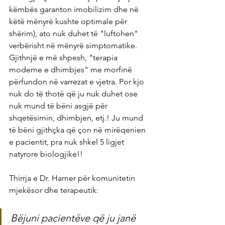
këmbës garanton imobilizim dhe në 
këtë mënyrë kushte optimale për 
shërim), ato nuk duhet të "luftohen" 
verbërisht në mënyrë simptomatike. 
Gjithnjë e më shpesh, "terapia 
moderne e dhimbjes" me morfinë 
përfundon në varrezat e vjetra. Por kjo 
nuk do të thotë që ju nuk duhet ose 
nuk mund të bëni asgjë për 
shqetësimin, dhimbjen, etj.! Ju mund 
të bëni gjithçka që çon në mirëqenien 
e pacientit, pra nuk shkel 5 ligjet 
natyrore biologjike!!
Thirrja e Dr. Hamer për komunitetin 
mjekësor dhe terapeutik:
Bëjuni pacientëve që ju janë 