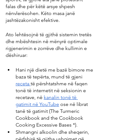
falas dhe për këtë arsye shpesh 
nënvlerësohen. Këto masa janë 
jashtëzakonisht efektive.
Ato lehtësojnë të gjithë sistemin tretës 
dhe mbështesin në mënyrë optimale 
rigjenerimin e zorrëve dhe kullimin e 
dëshiruar:
Hani një dietë me bazë bimore me 
baza të tepërta, mund të gjeni 
receta 
të përshtatshme në faqen 
tonë të internetit në seksionin e 
recetave, në 
kanalin tonë të 
gatimit në YouTube
 ose në librat 
tanë të gatimit (The Turmeric 
Cookbook and the Cookbook 
Cooking Excessive Bases *).
Shmangni alkoolin dhe sheqerin, 
përfshirë të gjitha ushqimet që 