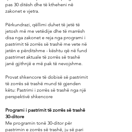
pas 30 ditësh dhe të ktheheni në 
zakonet e vjetra.
Përkundrazi, qëllimi duhet të jetë të 
jetosh më me vetëdije dhe të marrësh 
disa nga zakonet e reja nga programi i 
pastrimit të zorrës së trashë me vete në 
jetën e përditshme - kështu që në fund 
pastrimet aktuale të zorrës së trashë 
janë gjithnjë e më pak të nevojshme.
Provat shkencore të dobisë së pastrimit 
të zorrës së trashë mund të gjenden 
këtu: Pastrimi i zorrës së trashë nga një 
perspektivë shkencore
Programi i pastrimit të zorrës së trashë 
30-ditore
Me programin tonë 30-ditor për 
pastrimin e zorrës së trashë, ju së pari 