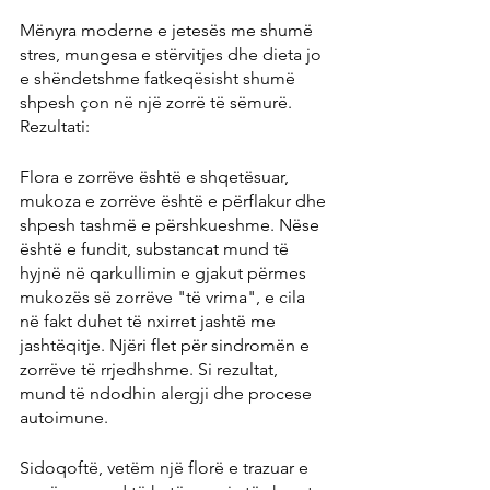
Mënyra moderne e jetesës me shumë 
stres, mungesa e stërvitjes dhe dieta jo 
e shëndetshme fatkeqësisht shumë 
shpesh çon në një zorrë të sëmurë. 
Rezultati:
Flora e zorrëve është e shqetësuar, 
mukoza e zorrëve është e përflakur dhe 
shpesh tashmë e përshkueshme. Nëse 
është e fundit, substancat mund të 
hyjnë në qarkullimin e gjakut përmes 
mukozës së zorrëve "të vrima", e cila 
në fakt duhet të nxirret jashtë me 
jashtëqitje. Njëri flet për sindromën e 
zorrëve të rrjedhshme. Si rezultat, 
mund të ndodhin alergji dhe procese 
autoimune.
Sidoqoftë, vetëm një florë e trazuar e 