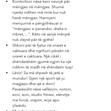
Kontrolloni nëse keni nevojë për 
mëngjes në mëngjes. Shumë 
njerëz ndihen më mirë kur nuk 
hanë mëngjes. Harrojeni 
mençurinë e përgjithësuar si 
"mëngjesi si perandor, dreka si 
mbret, ...". Këto në asnjë mënyrë 
nuk vlejnë për të gjithë!
Shkoni për të fjetur në oraret e 
caktuara dhe ngrihuni përsëri në 
oraret e caktuara. Një cikël i 
shëndetshëm gjumë-zgjim ka një 
ndikim të madh në shëndetin tuaj!
Lëviz! Sa më shpesh të jetë e 
mundur! Gjeni një sport që ju 
magjeps dhe që e doni! 
Pavarësisht nëse vallëzoni, notoni, 
ecni, ecni, studio fitnesi, stërvitje 
me forcë, vrapim, ecje apo 
çfarëdo.