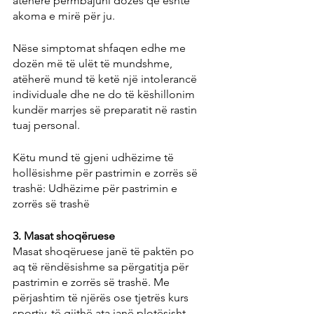
atëherë përmbajuni dozës që është 
akoma e mirë për ju.
Nëse simptomat shfaqen edhe me 
dozën më të ulët të mundshme, 
atëherë mund të ketë një intolerancë 
individuale dhe ne do të këshillonim 
kundër marrjes së preparatit në rastin 
tuaj personal.
Këtu mund të gjeni udhëzime të 
hollësishme për pastrimin e zorrës së 
trashë: Udhëzime për pastrimin e 
zorrës së trashë
3. Masat shoqëruese
Masat shoqëruese janë të paktën po 
aq të rëndësishme sa përgatitja për 
pastrimin e zorrës së trashë. Me 
përjashtim të njërës ose tjetrës kurs 
sportiv, të gjithë ata janë plotësisht 