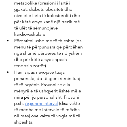
metabolike (presioni i lartë i 
gjakut, diabeti, obeziteti dhe 
nivelet e larta të kolesterolit) dhe 
për këtë arsye kanë një rrezik më 
të ulët të sëmundjeve 
kardiovaskulare.
Përgatitni ushqime të thjeshta (pa 
menu të përpunuara që përbëhen 
nga shumë përbërës të ndryshëm 
dhe për këtë arsye shpesh 
tendosin zorrët).
Hani sipas nevojave tuaja 
personale, do të gjeni ritmin tuaj 
të të ngrënit. Provoni se cila 
mënyrë e të ushqyerit është më e 
mira për ju personalisht. Provoni 
p.sh. 
Agjërimi interval
 (disa vakte 
të mëdha me intervale të mëdha 
në mes) ose vakte të vogla më të 
shpeshta.