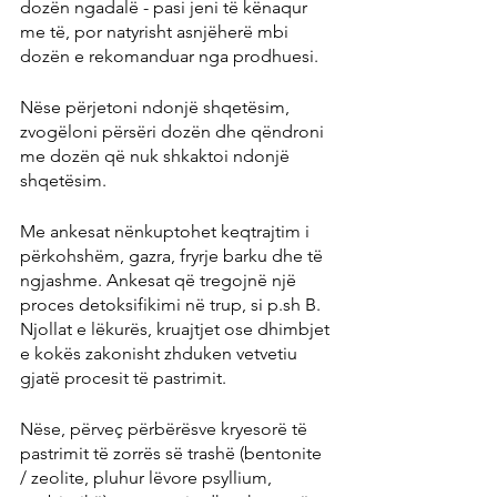
dozën ngadalë - pasi jeni të kënaqur 
me të, por natyrisht asnjëherë mbi 
dozën e rekomanduar nga prodhuesi.
Nëse përjetoni ndonjë shqetësim, 
zvogëloni përsëri dozën dhe qëndroni 
me dozën që nuk shkaktoi ndonjë 
shqetësim.
Me ankesat nënkuptohet keqtrajtim i 
përkohshëm, gazra, fryrje barku dhe të 
ngjashme. Ankesat që tregojnë një 
proces detoksifikimi në trup, si p.sh B. 
Njollat ​​e lëkurës, kruajtjet ose dhimbjet 
e kokës zakonisht zhduken vetvetiu 
gjatë procesit të pastrimit.
Nëse, përveç përbërësve kryesorë të 
pastrimit të zorrës së trashë (bentonite 
/ zeolite, pluhur lëvore psyllium, 