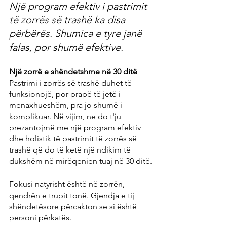
Një program efektiv i pastrimit 
të zorrës së trashë ka disa 
përbërës. Shumica e tyre janë 
falas, por shumë efektive.
Një zorrë e shëndetshme në 30 ditë
Pastrimi i zorrës së trashë duhet të 
funksionojë, por prapë të jetë i 
menaxhueshëm, pra jo shumë i 
komplikuar. Në vijim, ne do t'ju 
prezantojmë me një program efektiv 
dhe holistik të pastrimit të zorrës së 
trashë që do të ketë një ndikim të 
dukshëm në mirëqenien tuaj në 30 ditë.
Fokusi natyrisht është në zorrën, 
qendrën e trupit tonë. Gjendja e tij 
shëndetësore përcakton se si është 
personi përkatës.