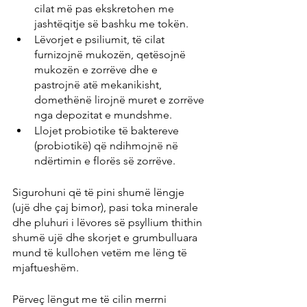
cilat më pas ekskretohen me 
jashtëqitje së bashku me tokën.
Lëvorjet e psiliumit, të cilat 
furnizojnë mukozën, qetësojnë 
mukozën e zorrëve dhe e 
pastrojnë atë mekanikisht, 
domethënë lirojnë muret e zorrëve 
nga depozitat e mundshme.
Llojet probiotike të baktereve 
(probiotikë) që ndihmojnë në 
ndërtimin e florës së zorrëve.
Sigurohuni që të pini shumë lëngje 
(ujë dhe çaj bimor), pasi toka minerale 
dhe pluhuri i lëvores së psyllium thithin 
shumë ujë dhe skorjet e grumbulluara 
mund të kullohen vetëm me lëng të 
mjaftueshëm.
Përveç lëngut me të cilin merrni 