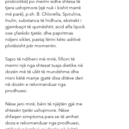
probiotikë) po merrni edhe shtesa të 
tjera ushqimore (që nuk i kishit marrë 
më parë), p.sh. B. Chlorella, Spirulina, 
Inulin, substanca të hidhura, ekstrakt i 
gjembaçit të qumështit, acid alfa lipoik 
ose çfarëdo tjetër, dhe papritmas 
ndjeni siklet, pastaj lërini këto aditivë 
plotësisht për momentin.
Sapo të ndiheni më mirë, filloni të 
merrni një nga shtesat tuaja dietike në 
dozën më të ulët të mundshme dhe 
rrisni këtë marrje gjatë disa ditëve deri 
në dozën e rekomanduar nga 
prodhuesi.
Nëse jeni mirë, bëni të njëjtën gjë me 
shtesën tjetër ushqimore. Nëse 
shfaqen simptoma para se të arrihet 
doza e rekomanduar nga prodhuesi, 