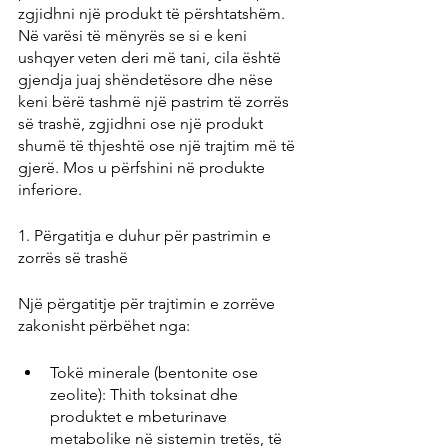
zgjidhni një produkt të përshtatshëm. 
Në varësi të mënyrës se si e keni 
ushqyer veten deri më tani, cila është 
gjendja juaj shëndetësore dhe nëse 
keni bërë tashmë një pastrim të zorrës 
së trashë, zgjidhni ose një produkt 
shumë të thjeshtë ose një trajtim më të 
gjerë. Mos u përfshini në produkte 
inferiore.
1. Përgatitja e duhur për pastrimin e 
zorrës së trashë
Një përgatitje për trajtimin e zorrëve 
zakonisht përbëhet nga:
Tokë minerale (bentonite ose 
zeolite): Thith toksinat dhe 
produktet e mbeturinave 
metabolike në sistemin tretës, të 