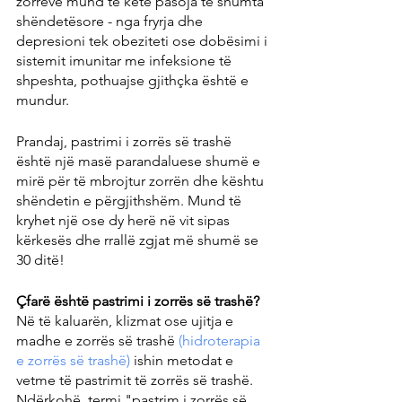
zorrëve mund të ketë pasoja të shumta 
shëndetësore - nga fryrja dhe 
depresioni tek obeziteti ose dobësimi i 
sistemit imunitar me infeksione të 
shpeshta, pothuajse gjithçka është e 
mundur.
Prandaj, pastrimi i zorrës së trashë 
është një masë parandaluese shumë e 
mirë për të mbrojtur zorrën dhe kështu 
shëndetin e përgjithshëm. Mund të 
kryhet një ose dy herë në vit sipas 
kërkesës dhe rrallë zgjat më shumë se 
30 ditë!
Çfarë është pastrimi i zorrës së trashë?
Në të kaluarën, klizmat ose ujitja e 
madhe e zorrës së trashë 
(hidroterapia 
e zorrës së trashë)
 ishin metodat e 
vetme të pastrimit të zorrës së trashë. 
Ndërkohë, termi "pastrim i zorrës së 