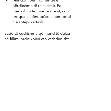
Mendoni për momentet e 
përditshme të relaksimit. Pa 
menaxhim të mirë të stresit, çdo 
program shëndetësor shembet si 
një shtëpi kartash!
Sado të çuditshme që mund të duken 
në fillim, praktikojini ato vazhdimisht 
për 30 ditë. Në fund të këtij muaji do të 
mahniteni kur të zbuloni se njëra apo 
tjetra sjellje e re tashmë është pjesë e 
mishit dhe gjakut tuaj dhe se nuk 
dëshironi t'i humbisni ato në jetën tuaj 
të përditshme.
4. Optimizoni furnizimin me substanca 
vitale
Përkundër mendimit të shumë 
mjekëve, shoqërive dhe raporteve të 
mediave, mungesat e substancave 