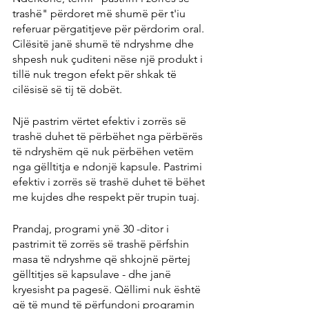
trashë" përdoret më shumë për t'iu 
referuar përgatitjeve për përdorim oral. 
Cilësitë janë shumë të ndryshme dhe 
shpesh nuk çuditeni nëse një produkt i 
tillë nuk tregon efekt për shkak të 
cilësisë së tij të dobët.
Një pastrim vërtet efektiv i zorrës së 
trashë duhet të përbëhet nga përbërës 
të ndryshëm që nuk përbëhen vetëm 
nga gëlltitja e ndonjë kapsule. Pastrimi 
efektiv i zorrës së trashë duhet të bëhet 
me kujdes dhe respekt për trupin tuaj.
Prandaj, programi ynë 30 -ditor i 
pastrimit të zorrës së trashë përfshin 
masa të ndryshme që shkojnë përtej 
gëlltitjes së kapsulave - dhe janë 
kryesisht pa pagesë. Qëllimi nuk është 
që të mund të përfundoni programin 