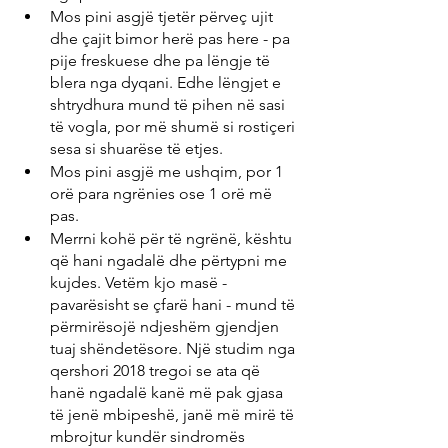
Mos pini asgjë tjetër përveç ujit 
dhe çajit bimor herë pas here - pa 
pije freskuese dhe pa lëngje të 
blera nga dyqani. Edhe lëngjet e 
shtrydhura mund të pihen në sasi 
të vogla, por më shumë si rostiçeri 
sesa si shuarëse të etjes.
Mos pini asgjë me ushqim, por 1 
orë para ngrënies ose 1 orë më 
pas.
Merrni kohë për të ngrënë, kështu 
që hani ngadalë dhe përtypni me 
kujdes. Vetëm kjo masë - 
pavarësisht se çfarë hani - mund të 
përmirësojë ndjeshëm gjendjen 
tuaj shëndetësore. Një studim nga 
qershori 2018 tregoi se ata që 
hanë ngadalë kanë më pak gjasa 
të jenë mbipeshë, janë më mirë të 
mbrojtur kundër sindromës 