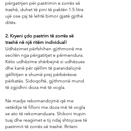
përgatitjen për pastrimin e zorrës së 
trashë, duhet të pini të paktën 1.5 litra 
ujë ose çaj të lehtë bimor gjatë gjithë 
ditës.
2. Kryeni çdo pastrim të zorrës së 
trashë në një ritëm individual!
Udhëzimet përfshihen gjithmonë me 
secilën nga përgatitjet e përmendura. 
Këto udhëzime shërbejnë si udhëzues 
dhe kanë për qëllim të parandalojnë 
gëlltitjen e shumë prej përbërësve 
përkatës. Sidoqoftë, gjithmonë mund 
të zgjidhni doza më të vogla.
Ne madje rekomandojmë që me 
vetëdije të filloni me doza më të vogla 
se ato të rekomanduara. Shikoni trupin 
tuaj dhe reagimet e tij ndaj shtojcave të 
pastrimit të zorrës së trashë. Rriteni 