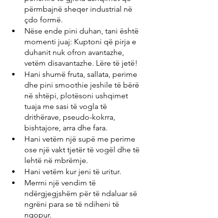
përmbajnë sheqer industrial në 
çdo formë.
Nëse ende pini duhan, tani është 
momenti juaj: Kuptoni që pirja e 
duhanit nuk ofron avantazhe, 
vetëm disavantazhe. Lëre të jetë!
Hani shumë fruta, sallata, perime 
dhe pini smoothie jeshile të bërë 
në shtëpi, plotësoni ushqimet 
tuaja me sasi të vogla të 
drithërave, pseudo-kokrra, 
bishtajore, arra dhe fara.
Hani vetëm një supë me perime 
ose një vakt tjetër të vogël dhe të 
lehtë në mbrëmje.
Hani vetëm kur jeni të uritur.
Merrni një vendim të 
ndërgjegjshëm për të ndaluar së 
ngrëni para se të ndiheni të 
ngopur.