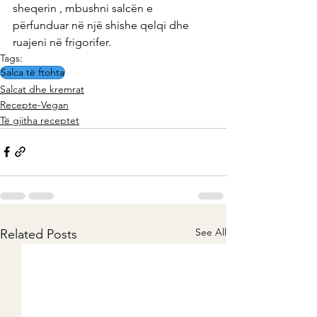
sheqerin , mbushni salcën e 
përfunduar në një shishe qelqi dhe 
ruajeni në frigorifer.
Tags:
Salca të ftohta
Salcat dhe kremrat
Recepte-Vegan
Të gjitha receptet
See All
Related Posts