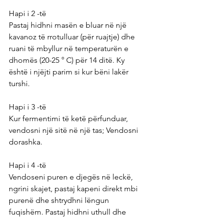
Hapi i 2 -të
Pastaj hidhni masën e bluar në një 
kavanoz të rrotulluar (për ruajtje) dhe 
ruani të mbyllur në temperaturën e 
dhomës (20-25 ° C) për 14 ditë. Ky 
është i njëjti parim si kur bëni lakër 
turshi.
Hapi i 3 -të
Kur fermentimi të ketë përfunduar, 
vendosni një sitë në një tas; Vendosni 
dorashka.
Hapi i 4 -të
Vendoseni puren e djegës në leckë, 
ngrini skajet, pastaj kapeni direkt mbi 
purenë dhe shtrydhni lëngun 
fuqishëm. Pastaj hidhni uthull dhe 