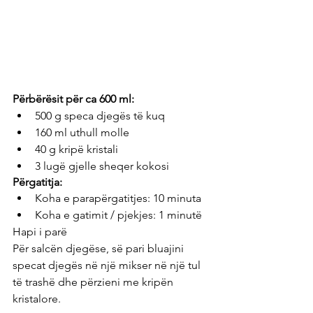
Përbërësit për ca 600 ml: 
500 g speca djegës të kuq 
160 ml uthull molle
40 g kripë kristali
3 lugë gjelle sheqer kokosi
Përgatitja:
Koha e parapërgatitjes: 10 minuta
Koha e gatimit / pjekjes: 1 minutë
Hapi i parë
Për salcën djegëse, së pari bluajini 
specat djegës në një mikser në një tul 
të trashë dhe përzieni me kripën 
kristalore.