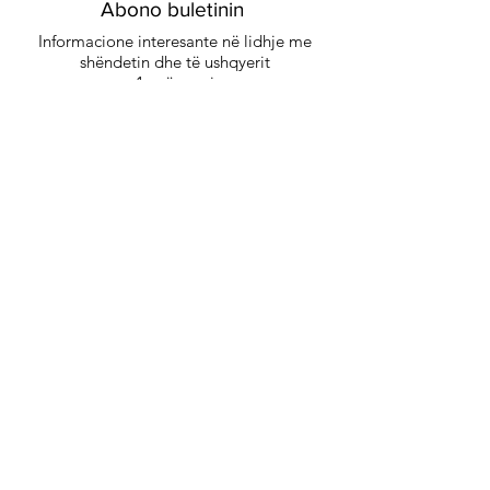
Abono buletinin
Informacione interesante në lidhje me
shëndetin dhe të ushqyerit
1x në muaj
Abono buletinin e recetave
Abonohu
Me regjistrimin tuaj ju lejoni dërgimin e rregullt
të buletinit dhe pranoni rregulloret e
Mbrojtjes
.
së të dhënave
Na ndiqni