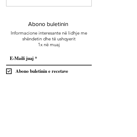
Energjia e gjelbër
me erëza delikat
kënaqësi të sofi
Abono buletinin
Informacione interesante në lidhje me
shëndetin dhe të ushqyerit
1x në muaj
Abono buletinin e recetave
Abonohu
Me regjistrimin tuaj ju lejoni dërgimin e rregullt
të buletinit dhe pranoni rregulloret e
Mbrojtjes
.
së të dhënave