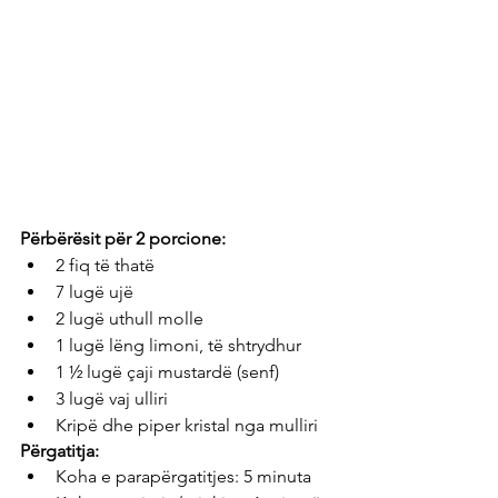
Përbërësit për 2 porcione: 
2 fiq të thatë
7 lugë ujë
2 lugë uthull molle
1 lugë lëng limoni, të shtrydhur
1 ½ lugë çaji mustardë (senf)
3 lugë vaj ulliri
Kripë dhe piper kristal nga mulliri
Përgatitja:
Koha e parapërgatitjes: 5 minuta