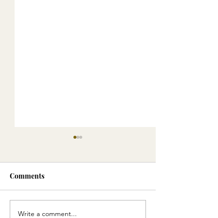
Comments
Write a comment...
Green Smoothie -
Eliksiri i Artë: