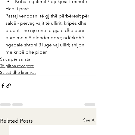
Koha e gatimit / pjekjes: 1 minutë
Hapi i parë
Pastaj vendosni të gjithë përbërësit për 
salcë - përveç vajit të ullirit, kripës dhe 
piperit - në një enë të gjatë dhe bëni 
pure me një blender dore; ndërkohë 
ngadalë shtoni 3 lugë vaj ulliri; shijoni 
me kripë dhe piper.
Salca për sallata
Të gjitha receptet
Salcat dhe kremrat
See All
Related Posts