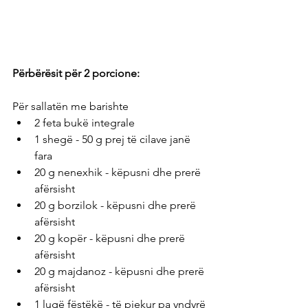
Përbërësit për 2 porcione: 
Për sallatën me barishte
2 feta bukë integrale
1 shegë - 50 g prej të cilave janë 
fara
20 g nenexhik - këpusni dhe prerë 
afërsisht
20 g borzilok - këpusni dhe prerë 
afërsisht
20 g kopër - këpusni dhe prerë 
afërsisht
20 g majdanoz - këpusni dhe prerë 
afërsisht
1 lugë fëstëkë - të pjekur pa yndyrë