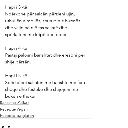
Hapi i 3 -të
Ndërkohë për salcën përzieni ujin, 
uthullën e mollës, shurupin e hurmës 
dhe vajin në një tas sallatë dhe 
spërkateni me kripë dhe piper.
Hapi i 4 -të
Pastaj palosni barishtet dhe eresoni për 
shije përsëri.
Hapi i 5 -të
Spërkateni sallatën me barishte me fara 
shege dhe fëstëkë dhe shijojeni me 
bukën e thekur.
Receptet-Sallata
Recepte-Vegan
Recepte-pa gluten