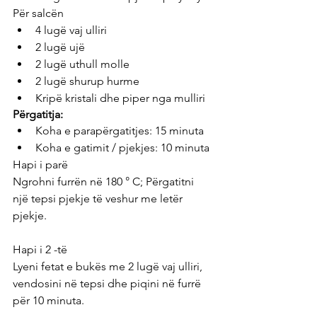
Për salcën
4 lugë vaj ulliri
2 lugë ujë
2 lugë uthull molle
2 lugë shurup hurme
Kripë kristali dhe piper nga mulliri
Përgatitja:
Koha e parapërgatitjes: 15 minuta
Koha e gatimit / pjekjes: 10 minuta
Hapi i parë
Ngrohni furrën në 180 ° C; Përgatitni 
një tepsi pjekje të veshur me letër 
pjekje.
Hapi i 2 -të
Lyeni fetat e bukës me 2 lugë vaj ulliri, 
vendosini në tepsi dhe piqini në furrë 
për 10 minuta.