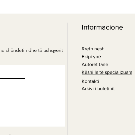
Fuqia e artë e natyrës:
Bota
kurkuma dhe përfitimet e saj
xhen
Informacione
të ndryshme shëndetësore
shën
kuzh
Rreth nesh
me shëndetin dhe të ushqyerit
Ekipi ynë
Autorët tanë
Këshilla të specializuara
Kontakti
Arkivi i buletinit