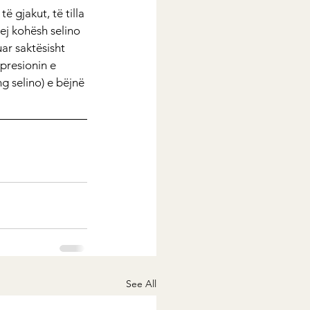
ë gjakut, të tilla 
ej kohësh selino 
ar saktësisht 
presionin e 
g selino) e bëjnë 
See All