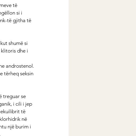
imeve të 
ëllon si i 
k-të gjitha të 
kut shumë si 
litoris dhe i 
he androstenol. 
e tërheq seksin 
ë treguar se 
ik, i cili i jep 
kuilibrit të 
klorhidrik në 
tu një burim i 
.