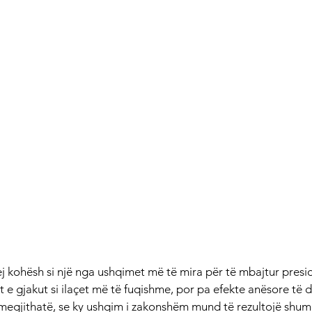
ej kohësh si një nga ushqimet më të mira për të mbajtur presio
t e gjakut si ilaçet më të fuqishme, por pa efekte anësore të
megjithatë, se ky ushqim i zakonshëm mund të rezultojë shumë