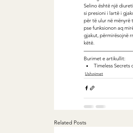
Selino është një diureti
si presioni i lartë i g
për të ulur në mënyrë 
pse funksionon aq mirë
gjakut, përmirësojnë rr
këtë.
Burimet e artikullit:
Timeless Secrets 
Ushqimet
Related Posts