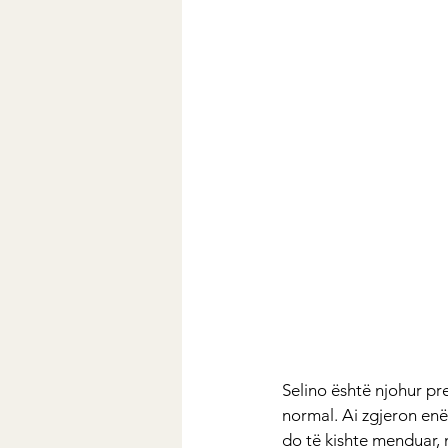
Selino është njohur pr
normal. Ai zgjeron enë
do të kishte menduar, 