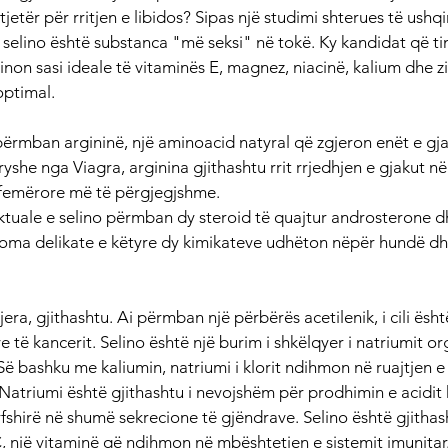
tjetër për rritjen e libidos? Sipas një studimi shterues të ushq
selino është substanca "më seksi" në tokë. Ky kandidat që ting
n sasi ideale të vitaminës E, magnez, niacinë, kalium dhe zin
optimal.
ërmban argininë, një aminoacid natyral që zgjeron enët e gja
yshe nga Viagra, arginina gjithashtu rrit rrjedhjen e gjakut në k
 femërore më të përgjegjshme.
tuale e selino përmban dy steroid të quajtur androsterone d
roma delikate e këtyre dy kimikateve udhëton nëpër hundë dh
jera, gjithashtu. Ai përmban një përbërës acetilenik, i cili ësht
e të kancerit. Selino është një burim i shkëlqyer i natriumit organ
 Së bashku me kaliumin, natriumi i klorit ndihmon në ruajtjen e e
. Natriumi është gjithashtu i nevojshëm për prodhimin e acidit 
fshirë në shumë sekrecione të gjëndrave. Selino është gjithash
C, një vitaminë që ndihmon në mbështetjen e sistemit imunitar