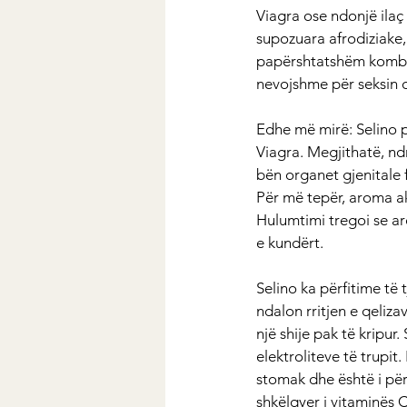
Viagra ose ndonjë ilaç 
supozuara afrodiziake, 
papërshtatshëm kombino
nevojshme për seksin 
Edhe më mirë: Selino p
Viagra. Megjithatë, ndr
bën organet gjenitale
Për më tepër, aroma ak
Hulumtimi tregoi se a
e kundërt.
Selino ka përfitime të t
ndalon rritjen e qelizav
një shije pak të kripur.
elektroliteve të trupit
stomak dhe është i për
shkëlqyer i vitaminës 