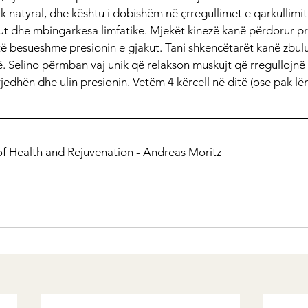
k natyral, dhe kështu i dobishëm në çrregullimet e qarkullimit t
jakut dhe mbingarkesa limfatike. Mjekët kinezë kanë përdorur pr
të besueshme presionin e gjakut. Tani shkencëtarët kanë zbulu
. Selino përmban vaj unik që relakson muskujt që rregullojnë 
jedhën dhe ulin presionin. Vetëm 4 kërcell në ditë (ose pak lën
of Health and Rejuvenation - Andreas Moritz