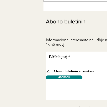
Acidet yndyrore Omega-3 tek
endometrioza
Abono buletinin
Informacione interesante në lidhje 
1x në muaj
Abono buletinin e recetave
Abonohu