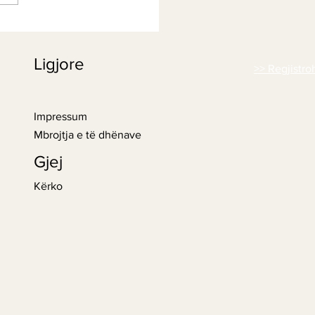
 magjepsëse e
xhefilit: Nga përfitimet
Ligjore
detësore te kënaqësitë e
>> Regjistro
inës
Impressum
Mbrojtja e të dhënave
Gjej
Kërko