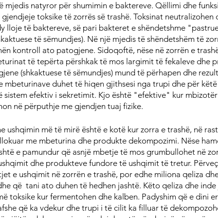
jë mjedis natyror për shumimin e baktereve. Qëllimi dhe funksi
 gjendjeje toksike të zorrës së trashë. Toksinat neutralizohen 
dy lloje të baktereve, së pari bakteret e shëndetshme "pastru
kaktuese të sëmundjes). Në një mjedis të shëndetshëm të zor
ën kontroll ato patogjene. Sidoqoftë, nëse në zorrën e trashë
urinat të tepërta përshkak të mos largimit të fekaleve dhe p
gjene (shkaktuese të sëmundjes) mund të përhapen dhe rezulta
 mbeturinave duhet të hiqen gjithsesi nga trupi dhe për këtë 
jë sistem efektiv i sekretimit. Kjo është "efektive" kur mbizotë
on në përputhje me gjendjen tuaj fizike.
shqimin më të mirë është e kotë kur zorra e trashë, në rast
 bllokuar me mbeturina dhe produkte dekompozimi. Nëse hamë
është e pamundur që asnjë mbetje të mos grumbullohet në zorr
shqimit dhe produkteve fundore të ushqimit të tretur. Përveç 
t e ushqimit në zorrën e trashë, por edhe miliona qeliza dhe
dhe që  tani ato duhen të hedhen jashtë. Këto qeliza dhe inde 
më toksike kur fermentohen dhe kalben. Padyshim që e dini er
afshe që ka vdekur dhe trupi i të cilit ka filluar të dekompozoh