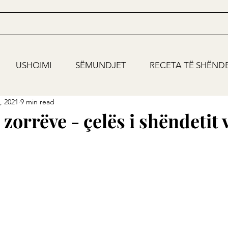
USHQIMI
SËMUNDJET
RECETA TË SHËND
, 2021
9 min read
 zorrëve - çelës i shëndetit v