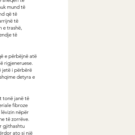
 nuk mund të 
nd që të 
rijnë të 
 e trashë, 
endje të 
që e përbëjnë atë 
së rigjeneruese. 
 jetë i përbërë 
ushqime detyra e 
t tonë janë të 
riale fibroze 
lëvizin nëpër 
e të zorrëve. 
 gjithashtu 
rdor ato si një 