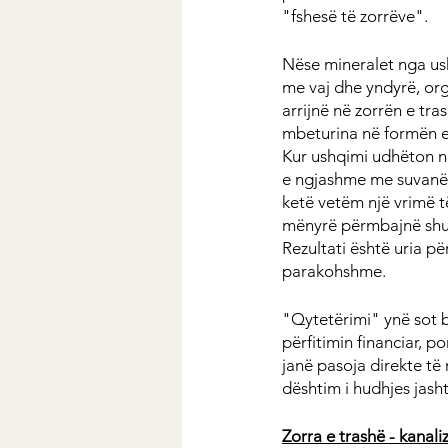
"fshesë të zorrëve".
Nëse mineralet nga us
me vaj dhe yndyrë, org
arrijnë në zorrën e tra
mbeturina në formën e
Kur ushqimi udhëton në
e ngjashme me suvanë në
ketë vetëm një vrimë t
mënyrë përmbajnë shumë
Rezultati është uria pë
parakohshme.
"Qytetërimi" ynë sot ba
përfitimin financiar, 
janë pasoja direkte të
dështim i hudhjes jash
Zorra e trashë - kanaliz