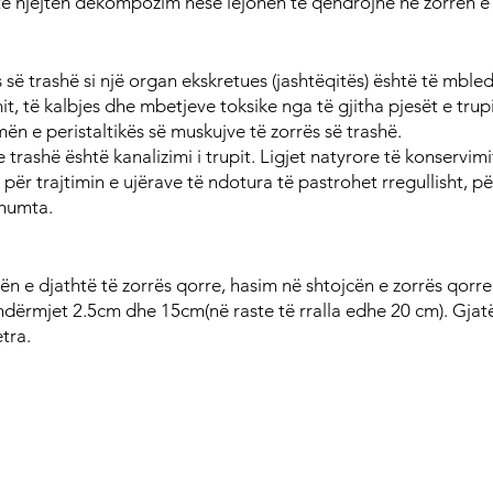
të njëjtën dekompozim nëse lejohen të qëndrojnë në zorrën e
s së trashë si një organ ekskretues (jashtëqitës) është të mbled
t, të kalbjes dhe mbetjeve toksike nga të gjitha pjesët e trupit
ën e peristaltikës së muskujve të zorrës së trashë.
e trashë është kanalizimi i trupit. Ligjet natyrore të konservimi
për trajtimin e ujërave të ndotura të pastrohet rregullisht, p
shumta.
 e djathtë të zorrës qorre, hasim në shtojcën e zorrës qorre.
ndërmjet 2.5cm dhe 15cm(në raste të rralla edhe 20 cm). Gjat
tra.