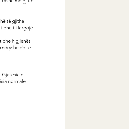
 trashë më gjatë 
hë të gjitha 
 dhe t'i largojë 
t dhe higjienës 
ërndryshe do të 
 Gjatësia e 
ësia normale 