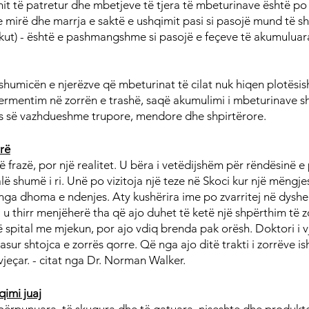
it të patretur dhe mbetjeve të tjera të mbeturinave është po
e mirë dhe marrja e saktë e ushqimit pasi si pasojë mund të s
akut) - është e pashmangshme si pasojë e feçeve të akumuluara
shumicën e njerëzve që mbeturinat të cilat nuk hiqen plotësish
ermentim në zorrën e trashë, saqë akumulimi i mbeturinave 
 së vazhdueshme trupore, mendore dhe shpirtërore.
rë
 frazë, por një realitet. U bëra i vetëdijshëm për rëndësinë e
alë shumë i ri. Unë po vizitoja një teze në Skoci kur një mëngjes
 nga dhoma e ndenjes. Aty kushërira ime po zvarritej në dysh
li u thirr menjëherë tha që ajo duhet të ketë një shpërthim të z
spital me mjekun, por ajo vdiq brenda pak orësh. Doktori i vj
lasur shtojca e zorrës qorre. Që nga ajo ditë trakti i zorrëve i
jeçar. - citat nga Dr. Norman Walker.
qimi juaj
ërpunuara, të skuqura dhe të gatuara, niseshte dhe produkte