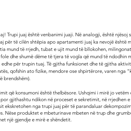
aj! Trupi juaj është venbanimi juaji. Në analogji, është njësoj s
saj për të cilën shtëpia apo apartamenti juaj ka nevojë është 
atia mund të rrjedh, tubat e ujit mund të bllokohen, milingona
ë fole dhe shumë dëme të tjera të vogla që mund të ndodhin m
 edhe për trupin tuaj. Të gjitha funksionet dhe të gjitha aktivit
tës, qofshin ato fizike, mendore ose shpirtërore, varen nga "ku
të brendshëm).
qimit që konsumoni është thelbësore. Ushqimi i mirë jo vetëm q
, por gjithashtu ndikon në proceset e sekretimit, në rrjedhen e 
it ekskretohen nga trupi juaj për të parandaluar dekompozim
jes. Nëse produktet e mbeturinave mbeten në trup dhe grumb
et një gjendje e mirë e shëndetit.