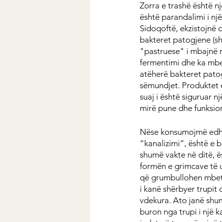
Zorra e trashë është n
është parandalimi i një
Sidoqoftë, ekzistojnë 
bakteret patogjene (sh
"pastruese" i mbajnë n
fermentimi dhe ka mbet
atëherë bakteret pato
sëmundjet. Produktet e
suaj i është siguruar n
mirë pune dhe funksion
Nëse konsumojmë edhe u
“kanalizimi”, është e
shumë vakte në ditë, 
formën e grimcave të u
që grumbullohen mbetje
i kanë shërbyer trupit 
vdekura. Ato janë shu
buron nga trupi i një k