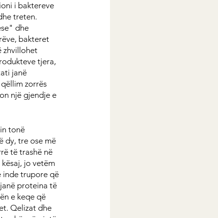
oni i baktereve 
dhe treten. 
ese" dhe 
rëve, bakteret 
 zhvillohet 
rodukteve tjera, 
ti janë 
qëllim zorrës 
ron një gjendje e 
in tonë 
 dy, tre ose më 
ë të trashë në 
kësaj, jo vetëm 
 inde trupore që 
janë proteina të 
ën e keqe që 
et. Qelizat dhe 