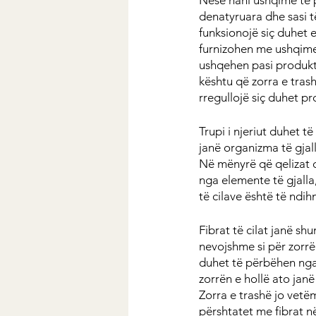
denatyruara dhe sasi të
funksionojë siç duhet e
furnizohen me ushqime,
ushqehen pasi produkte
kështu që zorra e trash
rregullojë siç duhet pr
Trupi i njeriut duhet t
janë organizma të gjall
Në mënyrë që qelizat d
nga elemente të gjalla,
të cilave është të ndi
Fibrat të cilat janë sh
nevojshme si për zorrë
duhet të përbëhen nga 
zorrën e hollë ato jan
Zorra e trashë jo vetë
përshtatet me fibrat në