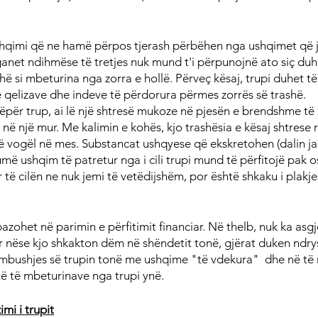
hqimi që ne hamë përpos tjerash përbëhen nga ushqimet që 
anet ndihmëse të tretjes nuk mund t'i përpunojnë ato siç duh
shë si mbeturina nga zorra e hollë. Përveç kësaj, trupi duhet t
 qelizave dhe indeve të përdorura përmes zorrës së trashë.
për trup, ai lë një shtresë mukoze në pjesën e brendshme të z
 një mur. Me kalimin e kohës, kjo trashësia e kësaj shtrese rr
ë vogël në mes. Substancat ushqyese që ekskretohen (dalin jas
 ushqim të patretur nga i cili trupi mund të përfitojë pak o
r të cilën ne nuk jemi të vetëdijshëm, por është shkaku i plakje
zohet në parimin e përfitimit financiar. Në thelb, nuk ka asgj
por nëse kjo shkakton dëm në shëndetit tonë, gjërat duken ndr
 mbushjes së trupin tonë me ushqime "të vdekura"  dhe në të 
të të mbeturinave nga trupi ynë.
imi i trupit