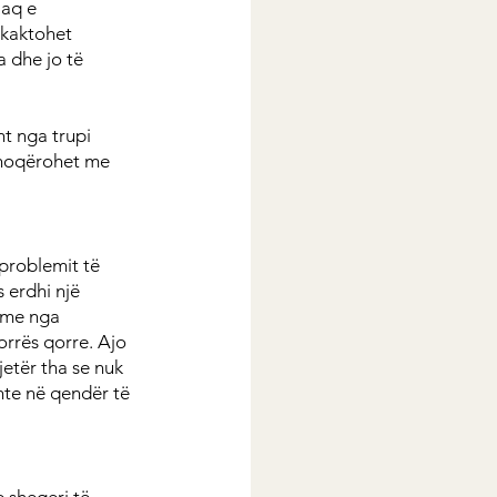
 aq e 
hkaktohet 
 dhe jo të 
t nga trupi 
shoqërohet me 
 problemit të 
 erdhi një 
eme nga 
orrës qorre. Ajo 
etër tha se nuk 
shte në qendër të 
 sheqeri të 