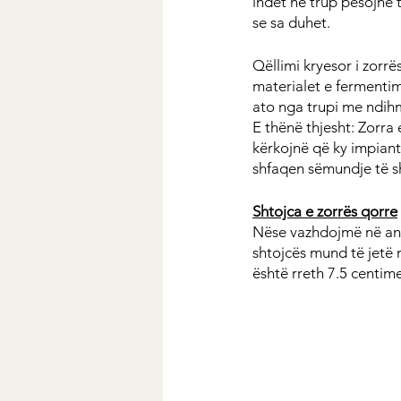
indet në trup pësojnë 
se sa duhet.
Qëllimi kryesor i zorrë
materialet e fermentimi
ato nga trupi me ndihm
E thënë thjesht: Zorra 
kërkojnë që ky impiant 
shfaqen sëmundje të 
Shtojca e zorrës qorre
Nëse vazhdojmë në anën
shtojcës mund të jetë 
është rreth 7.5 centime