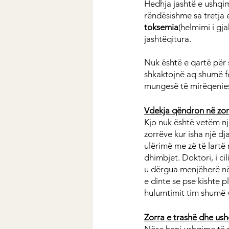
Hedhja jashtë e ushqim
rëndësishme sa tretja 
toksemia
(helmimi i gj
jashtëqitura. 
Nuk është e qartë për 
shkaktojnë aq shumë f
mungesë të mirëqenies
Vdekja qëndron në zor
Kjo nuk është vetëm një
zorrëve kur isha një dj
ulërimë me zë të lartë
dhimbjet. Doktori, i ci
u dërgua menjëherë në 
e dinte se pse kishte p
hulumtimit tim shumë v
Zorra e trashë dhe ush
Nëse hani ushqime të p