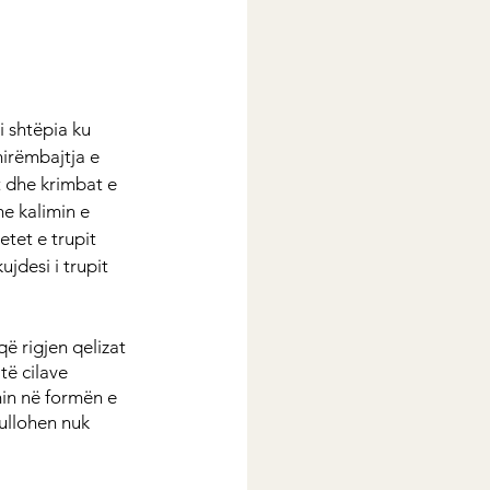
i shtëpia ku 
mirëmbajtja e 
t dhe krimbat e 
e kalimin e 
etet e trupit 
jdesi i trupit 
ë rigjen qelizat 
të cilave 
in në formën e 
ullohen nuk 