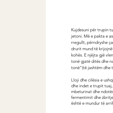
Kujdesuni për trupin tu
jetoni. Më e pakta e a
rregullt, përndryshe ç
drurit mund të krijojn
kohës. E njëjta gjë vlen
tonë gjatë ditës dhe na
tonë"(të jashtëm dhe 
Lloji dhe cilësia e ush
dhe indet e trupit tuaj
mbeturinat dhe ndotës
fermentimit dhe zbrit
është e mundur të arrih