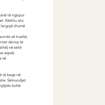
janë të ngopur 
et. Kështu ato 
ë largojë shumë 
orrës së trashë, 
itet derisa të 
htë) në këtë 
se aspak. 
s së 
ë të keqe në 
yshe. Sëmundjet 
njëjtën kohë 