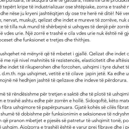
 tepërt kripe të industrializuar ose shtëpiake, zorra e trashë
dhe nëse ju kryeni jashtëqitjen dy ose tre herë në ditë! Në ve
 nervat, muskujt, qelizat dhe indet e mureve të zorrëve, nuk ar
 të tilla nuk mund të shërbejnë si ushqyes të denjë për zorrën
ë vdes urie. Një zorrë e trashë e cila vdes urie nuk është në gj
oceset dhe funksionet e tretjes dhe thithjes.
ë ushqehet në mënyrë që të mbetet i gjallë. Qelizat dhe indet 
ë me një nivel mahnitës të rezistencës, elasticitetit dhe aftësi
he indet të rikuperohen dhe forcohen, ushqimi i tyre duhet të
 d.m.th. nga ushqimet, vetitë e të cilave  japin jetë. Ka edhe 
hmojnë në hedhjen jashtë të qelizave dhe indeve të përdorura.
umë të rëndësishme për tretjen e saktë dhe të plotë të ushqimi
n e trashë ashtu edhe për zorrën e hollë. Sidoqoftë, këto mate
fibra ushqimore të papërpunuara. Gjatë kohës së cilës fibrat 
ë shumë të dobishme për funksionimin e seksioneve të ndryshm
m që pranon mbetjet e pjesës së patretur të ushqimit tonë, por
 ushqim. Ajo(zorra e trashë) është e varur prej fibrave dhe i pë