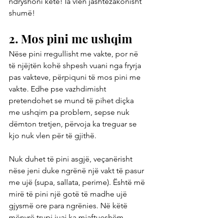
ndryshoni këtë! Ia vlen jashtëzakonisht 
shumë!
2. Mos pini me ushqim
Nëse pini rregullisht me vakte, por në 
të njëjtën kohë shpesh vuani nga fryrja 
pas vakteve, përpiquni të mos pini me 
vakte. Edhe pse vazhdimisht 
pretendohet se mund të pihet diçka 
me ushqim pa problem, sepse nuk 
dëmton tretjen, përvoja ka treguar se 
kjo nuk vlen për të gjithë.
Nuk duhet të pini asgjë, veçanërisht 
nëse jeni duke ngrënë një vakt të pasur 
me ujë (supa, sallata, perime). Është më 
mirë të pini një gotë të madhe ujë 
gjysmë ore para ngrënies. Në këtë 
mënyrë trupi juaj ka mjaftueshëm 