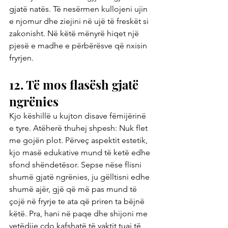
gjatë natës. Të nesërmen kullojeni ujin 
e njomur dhe ziejini në ujë të freskët si 
zakonisht. Në këtë mënyrë hiqet një 
pjesë e madhe e përbërësve që nxisin 
fryrjen.
12. Të mos flasësh gjatë 
ngrënies
Kjo këshillë u kujton disave fëmijërinë 
e tyre. Atëherë thuhej shpesh: Nuk flet 
me gojën plot. Përveç aspektit estetik, 
kjo masë edukative mund të ketë edhe 
sfond shëndetësor. Sepse nëse flisni 
shumë gjatë ngrënies, ju gëlltisni edhe 
shumë ajër, gjë që më pas mund të 
çojë në fryrje te ata që priren ta bëjnë 
këtë. Pra, hani në paqe dhe shijoni me 
vetëdije çdo kafshatë të vaktit tuaj të 