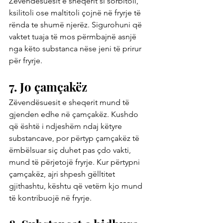
Zëvendësuesit e sheqerit si sorbitoli, 
ksilitoli ose maltitoli çojnë në fryrje të 
rënda te shumë njerëz. Sigurohuni që 
vaktet tuaja të mos përmbajnë asnjë 
nga këto substanca nëse jeni të prirur 
për fryrje.
7. Jo çamçakëz
Zëvendësuesit e sheqerit mund të 
gjenden edhe në çamçakëz. Kushdo 
që është i ndjeshëm ndaj këtyre 
substancave, por përtyp çamçakëz të 
ëmbëlsuar siç duhet pas çdo vakti, 
mund të përjetojë fryrje. Kur përtypni 
çamçakëz, ajri shpesh gëlltitet 
gjithashtu, kështu që vetëm kjo mund 
të kontribuojë në fryrje.