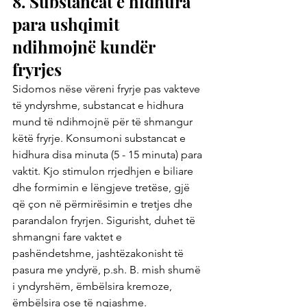
8. Substancat e hidhura 
para ushqimit 
ndihmojnë kundër 
fryrjes
Sidomos nëse vëreni fryrje pas vakteve 
të yndyrshme, substancat e hidhura 
mund të ndihmojnë për të shmangur 
këtë fryrje. Konsumoni substancat e 
hidhura disa minuta (5 - 15 minuta) para 
vaktit. Kjo stimulon rrjedhjen e biliare 
dhe formimin e lëngjeve tretëse, gjë 
që çon në përmirësimin e tretjes dhe 
parandalon fryrjen. Sigurisht, duhet të 
shmangni fare vaktet e 
pashëndetshme, jashtëzakonisht të 
pasura me yndyrë, p.sh. B. mish shumë 
i yndyrshëm, ëmbëlsira kremoze, 
ëmbëlsira ose të ngjashme.