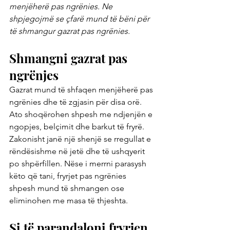
menjëherë pas ngrënies. Ne 
shpjegojmë se çfarë mund të bëni për 
të shmangur gazrat pas ngrënies.
Shmangni gazrat pas 
ngrënjes
Gazrat mund të shfaqen menjëherë pas 
ngrënies dhe të zgjasin për disa orë. 
Ato shoqërohen shpesh me ndjenjën e 
ngopjes, belçimit dhe barkut të fryrë. 
Zakonisht janë një shenjë se rregullat e 
rëndësishme në jetë dhe të ushqyerit 
po shpërfillen. Nëse i merrni parasysh 
këto që tani, fryrjet pas ngrënies 
shpesh mund të shmangen ose 
eliminohen me masa të thjeshta.
Si të parandaloni fryrjen 