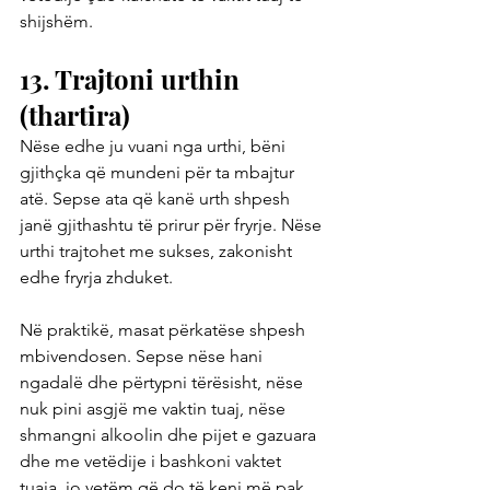
shijshëm.
13. Trajtoni urthin 
(thartira)
Nëse edhe ju vuani nga urthi, bëni 
gjithçka që mundeni për ta mbajtur 
atë. Sepse ata që kanë urth shpesh 
janë gjithashtu të prirur për fryrje. Nëse 
urthi trajtohet me sukses, zakonisht 
edhe fryrja zhduket.
Në praktikë, masat përkatëse shpesh 
mbivendosen. Sepse nëse hani 
ngadalë dhe përtypni tërësisht, nëse 
nuk pini asgjë me vaktin tuaj, nëse 
shmangni alkoolin dhe pijet e gazuara 
dhe me vetëdije i bashkoni vaktet 
tuaja, jo vetëm që do të keni më pak 