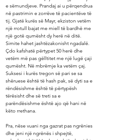
e sëmundjeve. Prandaj ai u përqendrua 
në pastrimin e zorrëve të pacientëve të 
tij. Gjatë kurës së Mayr, ekziston vetëm 
një rrotull bajat me miell të bardhë me 
një gotë qumësht dy herë në ditë. 
Simite hahet jashtëzakonisht ngadalë. 
Çdo kafshatë përtypet 50 herë dhe 
vetëm më pas gëlltitet me një lugë çaji 
qumësht. Në mbrëmje ka vetëm çaj. 
Suksesi i kurës tregon së pari se sa 
shëruese është të hash pak, së dyti sa e 
rëndësishme është të përtypësh 
tërësisht dhe së treti sa e 
parëndësishme është ajo që hani në 
këto rrethana.
Pra, nëse vuani nga gazrat pas ngrënies 
dhe jeni një ngrënës i shpejtë, 