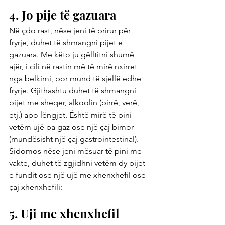
4. Jo pije të gazuara
Në çdo rast, nëse jeni të prirur për 
fryrje, duhet të shmangni pijet e 
gazuara. Me këto ju gëlltitni shumë 
ajër, i cili në rastin më të mirë nxirret 
nga belkimi, por mund të sjellë edhe 
fryrje. Gjithashtu duhet të shmangni 
pijet me sheqer, alkoolin (birrë, verë, 
etj.) apo lëngjet. Është mirë të pini 
vetëm ujë pa gaz ose një çaj bimor 
(mundësisht një çaj gastrointestinal). 
Sidomos nëse jeni mësuar të pini me 
vakte, duhet të zgjidhni vetëm dy pijet 
e fundit ose një ujë me xhenxhefil ose 
çaj xhenxhefili:
5. Uji me xhenxhefil 