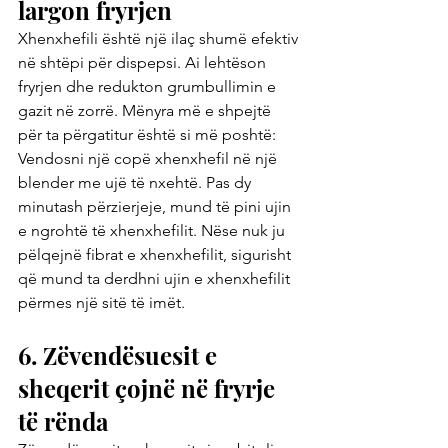
largon fryrjen
Xhenxhefili është një ilaç shumë efektiv 
në shtëpi për dispepsi. Ai lehtëson 
fryrjen dhe redukton grumbullimin e 
gazit në zorrë. Mënyra më e shpejtë 
për ta përgatitur është si më poshtë: 
Vendosni një copë xhenxhefil në një 
blender me ujë të nxehtë. Pas dy 
minutash përzierjeje, mund të pini ujin 
e ngrohtë të xhenxhefilit. Nëse nuk ju 
pëlqejnë fibrat e xhenxhefilit, sigurisht 
që mund ta derdhni ujin e xhenxhefilit 
përmes një sitë të imët.
6. Zëvendësuesit e 
sheqerit çojnë në fryrje 
të rënda