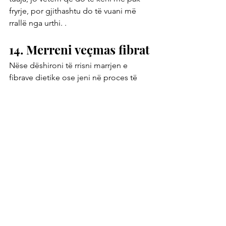
fryrje, por gjithashtu do të vuani më 
rrallë nga urthi. .
14. Merreni veçmas fibrat
Nëse dëshironi të rrisni marrjen e 
fibrave dietike ose jeni në proces të 
pastrimit të zorrëve dhe p.sh. 
Lëvozhgat e B. psyllium, farat e lirit, 
miell kokosi ose të ngjashme, pastaj 
sigurohuni që të merrni fibrat dietike 1 
orë para ngrënies ose 2 orë pas një 
vakti të lehtë - me shumë ujë. Pra, mos 
i merrni fibrat me ushqim. Kjo mund të 
shkaktojë fryrje.
15. Levizni pas ngrënies
Siç thotë shprehja, pasi të keni ngrënë 