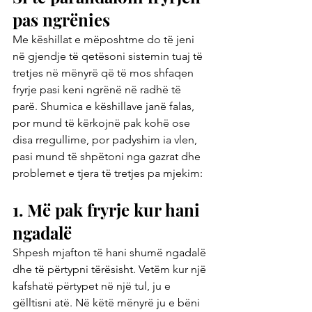
pas ngrënies
Me këshillat e mëposhtme do të jeni 
në gjendje të qetësoni sistemin tuaj të 
tretjes në mënyrë që të mos shfaqen 
fryrje pasi keni ngrënë në radhë të 
parë. Shumica e këshillave janë falas, 
por mund të kërkojnë pak kohë ose 
disa rregullime, por padyshim ia vlen, 
pasi mund të shpëtoni nga gazrat dhe 
problemet e tjera të tretjes pa mjekim:
1. Më pak fryrje kur hani 
ngadalë
Shpesh mjafton të hani shumë ngadalë 
dhe të përtypni tërësisht. Vetëm kur një 
kafshatë përtypet në një tul, ju e 
gëlltisni atë. Në këtë mënyrë ju e bëni 