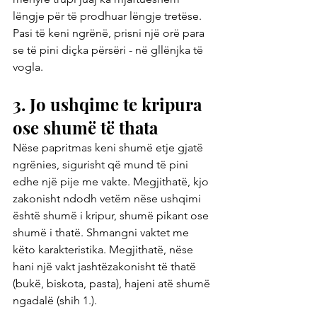
lëngje për të prodhuar lëngje tretëse. 
Pasi të keni ngrënë, prisni një orë para 
se të pini diçka përsëri - në gllënjka të 
vogla.
3. Jo ushqime te kripura 
ose shumë të thata
Nëse papritmas keni shumë etje gjatë 
ngrënies, sigurisht që mund të pini 
edhe një pije me vakte. Megjithatë, kjo 
zakonisht ndodh vetëm nëse ushqimi 
është shumë i kripur, shumë pikant ose 
shumë i thatë. Shmangni vaktet me 
këto karakteristika. Megjithatë, nëse 
hani një vakt jashtëzakonisht të thatë 
(bukë, biskota, pasta), hajeni atë shumë 
ngadalë (shih 1.).