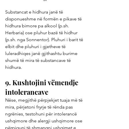
Substancat e hidhura janë të 
disponueshme në formën e pikave të 
hidhura bimore pa alkool (p.sh. 
Herbaria) ose pluhur bazë të hidhur 
(p.sh. nga Sonnentor). Pluhuri i barit të 
elbit dhe pluhuri i gjetheve të 
luleradhiqes janë gjithashtu burime 
shumë të mira të substancave të 
hidhura.
9. Kushtojini vëmendje 
intolerancave
Nëse, megjithë përpjekjet tuaja më të 
mira, përjetoni fryrje të rënda pas 
ngrënies, testohuni për intolerancë 
ushqimore dhe alergji ushqimore ose 
përpiquni të shmangni ushqimet e 