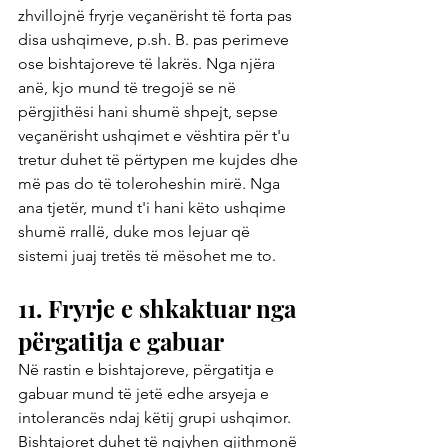
zhvillojnë fryrje veçanërisht të forta pas 
disa ushqimeve, p.sh. B. pas perimeve 
ose bishtajoreve të lakrës. Nga njëra 
anë, kjo mund të tregojë se në 
përgjithësi hani shumë shpejt, sepse 
veçanërisht ushqimet e vështira për t'u 
tretur duhet të përtypen me kujdes dhe 
më pas do të toleroheshin mirë. Nga 
ana tjetër, mund t'i hani këto ushqime 
shumë rrallë, duke mos lejuar që 
sistemi juaj tretës të mësohet me to.
11. Fryrje e shkaktuar nga 
përgatitja e gabuar
Në rastin e bishtajoreve, përgatitja e 
gabuar mund të jetë edhe arsyeja e 
intolerancës ndaj këtij grupi ushqimor. 
Bishtajoret duhet të ngjyhen gjithmonë 