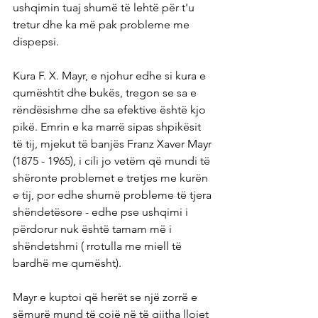
ushqimin tuaj shumë të lehtë për t'u 
tretur dhe ka më pak probleme me 
dispepsi.
Kura F. X. Mayr, e njohur edhe si kura e 
qumështit dhe bukës, tregon se sa e 
rëndësishme dhe sa efektive është kjo 
pikë. Emrin e ka marrë sipas shpikësit 
të tij, mjekut të banjës Franz Xaver Mayr 
(1875 - 1965), i cili jo vetëm që mundi të 
shëronte problemet e tretjes me kurën 
e tij, por edhe shumë probleme të tjera 
shëndetësore - edhe pse ushqimi i 
përdorur nuk është tamam më i 
shëndetshmi ( rrotulla me miell të 
bardhë me qumësht).
Mayr e kuptoi që herët se një zorrë e 
sëmurë mund të çojë në të gjitha llojet 