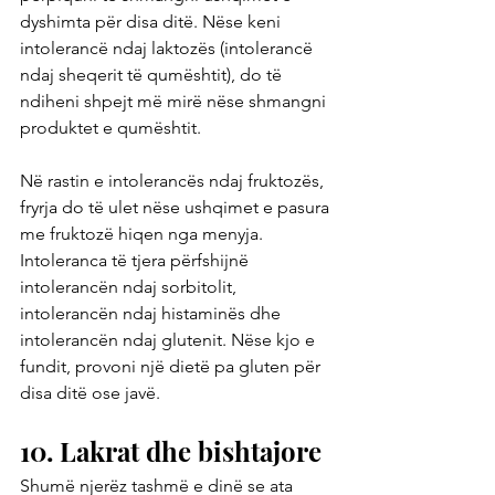
dyshimta për disa ditë. Nëse keni 
intolerancë ndaj laktozës (intolerancë 
ndaj sheqerit të qumështit), do të 
ndiheni shpejt më mirë nëse shmangni 
produktet e qumështit.
Në rastin e intolerancës ndaj fruktozës, 
fryrja do të ulet nëse ushqimet e pasura 
me fruktozë hiqen nga menyja. 
Intoleranca të tjera përfshijnë 
intolerancën ndaj sorbitolit, 
intolerancën ndaj histaminës dhe 
intolerancën ndaj glutenit. Nëse kjo e 
fundit, provoni një dietë pa gluten për 
disa ditë ose javë.
10. Lakrat dhe bishtajore
Shumë njerëz tashmë e dinë se ata 