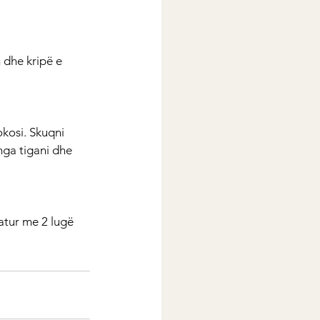
 dhe kripë e 
kosi. Skuqni 
nga tigani dhe 
atur me 2 lugë 