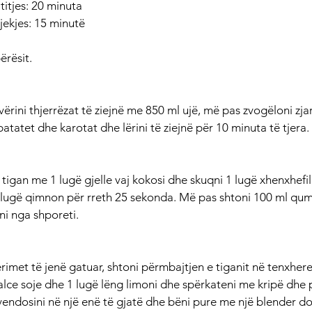
itjes: 20 minuta
jekjes: 15 minutë
ërësit.
rini thjerrëzat të ziejnë me 850 ml ujë, më pas zvogëloni zjarr
atatet dhe karotat dhe lërini të ziejnë për 10 minuta të tjera.
tigan me 1 lugë gjelle vaj kokosi dhe skuqni 1 lugë xhenxhefil 
½ lugë qimnon për rreth 25 sekonda. Më pas shtoni 100 ml qum
eni nga shporeti.
rimet të jenë gatuar, shtoni përmbajtjen e tiganit në tenxhere
salce soje dhe 1 lugë lëng limoni dhe spërkateni me kripë dhe p
endosini në një enë të gjatë dhe bëni pure me një blender dor