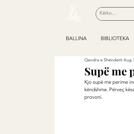
BALLINA
BIBLIOTEKA
Qendra e Shëndetit
Aug 3
Supë me p
Kjo supë me perime ind
këndshme. Përveç kësaj
provoni.