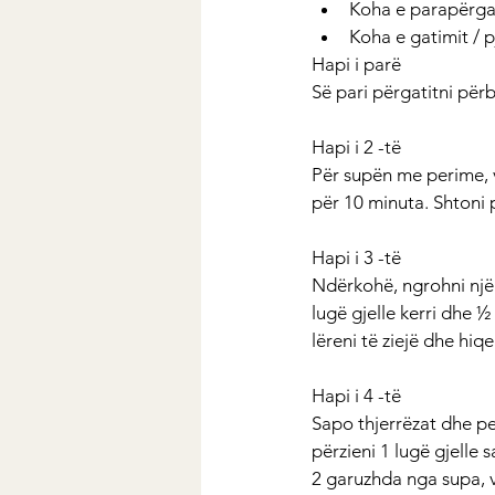
Koha e parapërgat
Koha e gatimit / p
Hapi i parë
Së pari përgatitni përb
Hapi i 2 -të
Për supën me perime, vë
për 10 minuta. Shtoni p
Hapi i 3 -të
Ndërkohë, ngrohni një 
lugë gjelle kerri dhe 
lëreni të ziejë dhe hiq
Hapi i 4 -të
Sapo thjerrëzat dhe pe
përzieni 1 lugë gjelle 
2 garuzhda nga supa, v