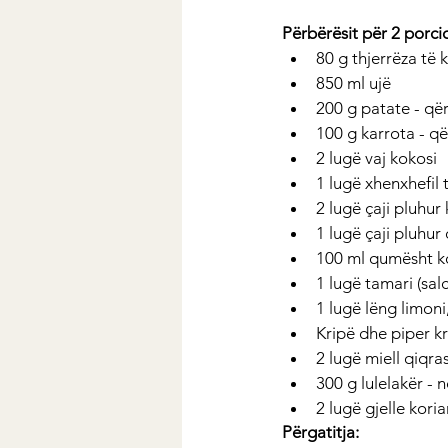
Përbërësit për 2 porci
80 g thjerrëza të 
850 ml ujë
200 g patate - qër
100 g karrota - qër
2 lugë vaj kokosi
1 lugë xhenxhefil 
2 lugë çaji pluhur 
1 lugë çaji pluhu
100 ml qumësht k
1 lugë tamari (salc
1 lugë lëng limoni
Kripë dhe piper kri
2 lugë miell qiqra
300 g lulelakër - 
2 lugë gjelle kori
Përgatitja: