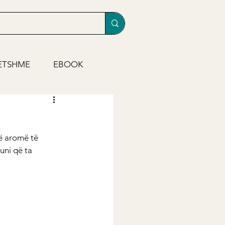
ETSHME
EBOOK
ë aromë të 
uni që ta 