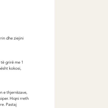
in dhe ziejini 
të grirë me 1 
ësht kokosi, 
n e thjerrëzave, 
iper. Hiqni rreth 
e. Pastaj 