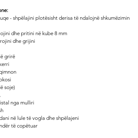
one: 
kuqe - shpëlajini plotësisht derisa të ndalojnë shkumëzimin
ojini dhe pritini në kube 8 mm
ojini dhe grijini
të grirë
kerri
r qimnon
okosi
ë soje)
,
stal nga mulliri
sh
ndani në lule të vogla dhe shpëlajeni
andër të copëtuar