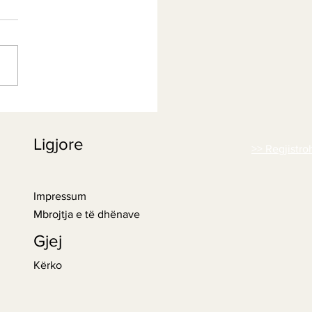
siri i Artë: Qumësht me
 delikate për një
Ligjore
ësi të sofistikuar
>> Regjistro
Impressum
Mbrojtja e të dhënave
Gjej
Kërko