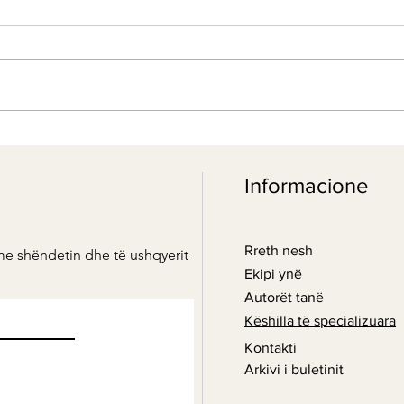
Green Smoothie - Energjia e
Elik
gjelbër
erëza
Informacione
kënaq
Rreth nesh
me shëndetin dhe të ushqyerit
Ekipi ynë
Autorët tanë
Këshilla të specializuara
Kontakti
Arkivi i buletinit