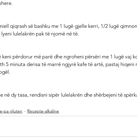
xhere.
miell qiqrash së bashku me 1 lugë gjelle kerri, 1/2 lugë qimnon
j lyeni lulelakrën pak të njomë në të.
që keni përdorur më parë dhe ngroheni përsëri me 1 lugë vaj ko
eth 5 minuta derisa të marrë ngjyrë kafe të artë, pastaj hiqeni 
ogël.
në dy tasa, rendisni sipër lulelakrën dhe shërbejeni të spërk
e-pa gluten
Recepte-alkaline