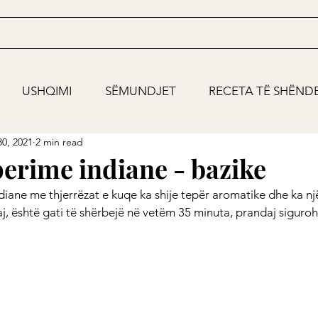
USHQIMI
SËMUNDJET
RECETA TË SHËND
0, 2021
2 min read
erime indiane - bazike
iane me thjerrëzat e kuqe ka shije tepër aromatike dhe ka nj
, është gati të shërbejë në vetëm 35 minuta, prandaj siguroh