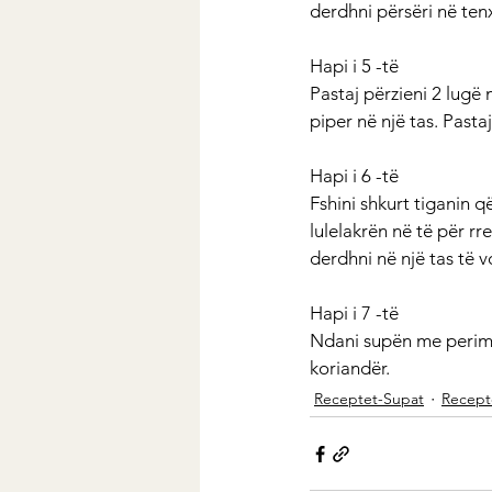
derdhni përsëri në ten
Hapi i 5 -të
Pastaj përzieni 2 lugë 
piper në një tas. Pasta
Hapi i 6 -të
Fshini shkurt tiganin 
lulelakrën në të për rr
derdhni në një tas të v
Hapi i 7 -të
Ndani supën me perime 
koriandër.
Receptet-Supat
Recept