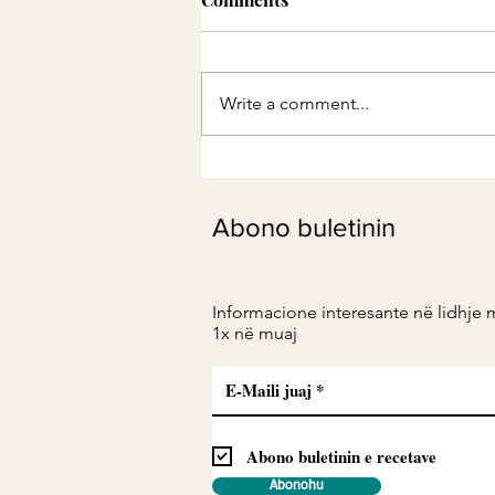
Write a comment...
Krem Kosi energjetik me
Mjaltë & Fara Liri – Shije që
Abono buletinin
të Jep Energji, Fuqi dhe
Kënaqësi në Çdo Lugë!
Informacione interesante në lidhje 
1x në muaj
Abono buletinin e recetave
Abonohu