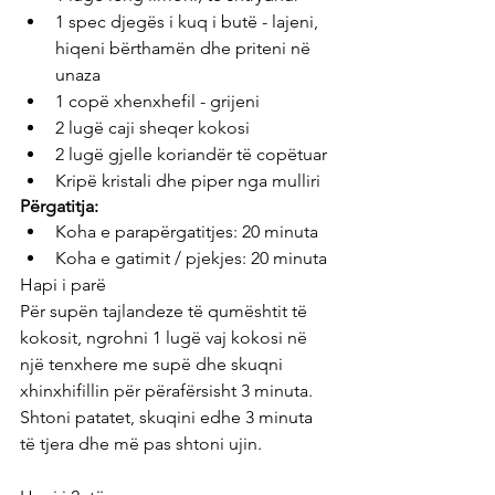
1 spec djegës i kuq i butë - lajeni, 
hiqeni bërthamën dhe priteni në 
unaza
1 copë xhenxhefil - grijeni
2 lugë caji sheqer kokosi
2 lugë gjelle koriandër të copëtuar
Kripë kristali dhe piper nga mulliri
Përgatitja:
Koha e parapërgatitjes: 20 minuta
Koha e gatimit / pjekjes: 20 minuta
Hapi i parë
Për supën tajlandeze të qumështit të 
kokosit, ngrohni 1 lugë vaj kokosi në 
një tenxhere me supë dhe skuqni 
xhinxhifillin për përafërsisht 3 minuta. 
Shtoni patatet, skuqini edhe 3 minuta 
të tjera dhe më pas shtoni ujin.