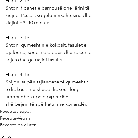
Hapi i 2 -të
Shtoni fidanet e bambusë dhe lërini të 
ziejnë. Pastaj zvogëloni nxehtësinë dhe 
ziejini për 10 minuta.
Hapi i 3 -të
Shtoni qumështin e kokosit, fasulet e 
gjelberta, specin e djegës dhe salcen e 
sojes dhe gatuajini fasulet.
Hapi i 4 -të
Shijoni supën tajlandeze të qumështit 
të kokosit me sheqer kokosi, lëng 
limoni dhe kripë e piper dhe 
shërbejeni të spërkatur me koriandër.
Receptet-Supat
Recepte-Vegan
Recepte-pa gluten