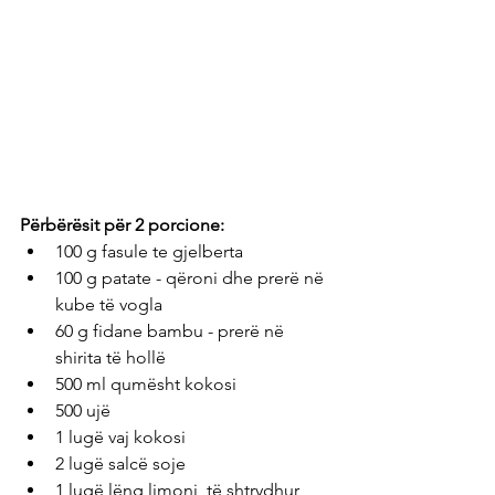
Përbërësit për 2 porcione: 
100 g fasule te gjelberta
100 g patate - qëroni dhe prerë në 
kube të vogla
60 g fidane bambu - prerë në 
shirita të hollë
500 ml qumësht kokosi
500 ujë
1 lugë vaj kokosi
2 lugë salcë soje
1 lugë lëng limoni, të shtrydhur 